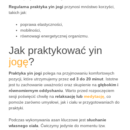
Regularna praktyka yin jogi
przynosi mnóstwo korzyści,
takich jak:
poprawa elastyczności,
mobilności,
równowagi energetycznej organizmu.
Jak praktykować yin
jogę
?
Praktyka yin jogi
polega na przyjmowaniu komfortowych
pozycji, które utrzymujemy przez
od 3 do 20 minut
. Istotne
jest tu zachowanie uważności oraz skupienie na
głębokim i
równomiernym oddychaniu
. Warto przed rozpoczęciem
sesji poświęcić chwilę na
relaksację lub
medytację
, co
pomoże zarówno umysłowi, jak i ciału w przygotowaniach do
praktyki.
Podczas wykonywania asan kluczowe jest
słuchanie
własnego ciała
. Ćwiczymy jedynie do momentu tzw.