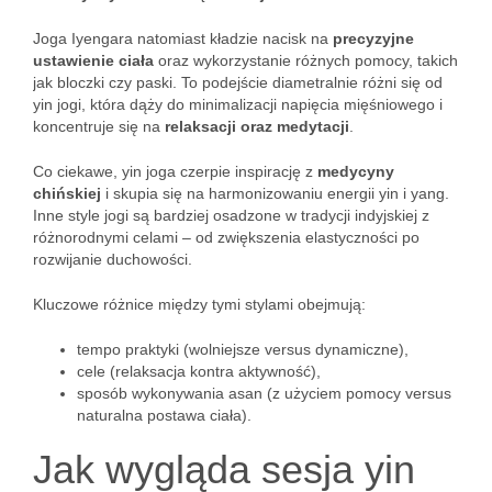
Joga Iyengara natomiast kładzie nacisk na
precyzyjne
ustawienie ciała
oraz wykorzystanie różnych pomocy, takich
jak bloczki czy paski. To podejście diametralnie różni się od
yin jogi, która dąży do minimalizacji napięcia mięśniowego i
koncentruje się na
relaksacji oraz medytacji
.
Co ciekawe, yin joga czerpie inspirację z
medycyny
chińskiej
i skupia się na harmonizowaniu energii yin i yang.
Inne style jogi są bardziej osadzone w tradycji indyjskiej z
różnorodnymi celami – od zwiększenia elastyczności po
rozwijanie duchowości.
Kluczowe różnice między tymi stylami obejmują:
tempo praktyki (wolniejsze versus dynamiczne),
cele (relaksacja kontra aktywność),
sposób wykonywania asan (z użyciem pomocy versus
naturalna postawa ciała).
Jak wygląda sesja yin