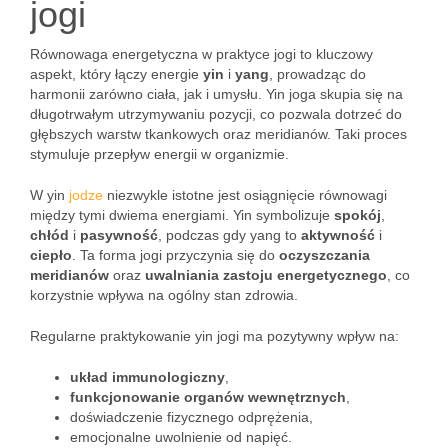
jogi
Równowaga energetyczna w praktyce jogi to kluczowy
aspekt, który łączy energie
yin
i
yang
, prowadząc do
harmonii zarówno ciała, jak i umysłu. Yin joga skupia się na
długotrwałym utrzymywaniu pozycji, co pozwala dotrzeć do
głębszych warstw tkankowych oraz meridianów. Taki proces
stymuluje przepływ energii w organizmie.
W yin
jodze
niezwykle istotne jest osiągnięcie równowagi
między tymi dwiema energiami. Yin symbolizuje
spokój
,
chłód
i
pasywność
, podczas gdy yang to
aktywność
i
ciepło
. Ta forma jogi przyczynia się do
oczyszczania
meridianów
oraz
uwalniania zastoju energetycznego
, co
korzystnie wpływa na ogólny stan zdrowia.
Regularne praktykowanie yin jogi ma pozytywny wpływ na:
układ immunologiczny
,
funkcjonowanie organów wewnętrznych
,
doświadczenie fizycznego odprężenia,
emocjonalne uwolnienie od napięć.