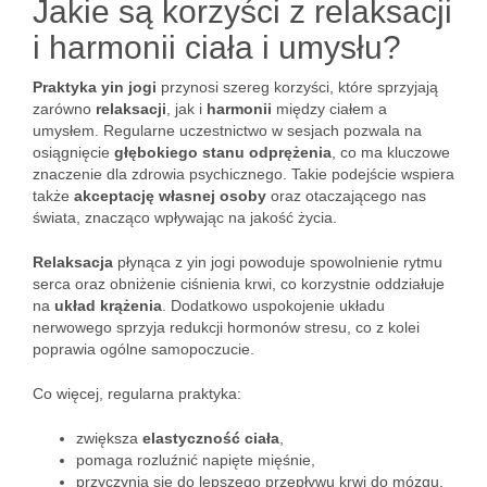
Jakie są korzyści z relaksacji
i harmonii ciała i umysłu?
Praktyka yin jogi
przynosi szereg korzyści, które sprzyjają
zarówno
relaksacji
, jak i
harmonii
między ciałem a
umysłem. Regularne uczestnictwo w sesjach pozwala na
osiągnięcie
głębokiego stanu odprężenia
, co ma kluczowe
znaczenie dla zdrowia psychicznego. Takie podejście wspiera
także
akceptację własnej osoby
oraz otaczającego nas
świata, znacząco wpływając na jakość życia.
Relaksacja
płynąca z yin jogi powoduje spowolnienie rytmu
serca oraz obniżenie ciśnienia krwi, co korzystnie oddziałuje
na
układ krążenia
. Dodatkowo uspokojenie układu
nerwowego sprzyja redukcji hormonów stresu, co z kolei
poprawia ogólne samopoczucie.
Co więcej, regularna praktyka:
zwiększa
elastyczność ciała
,
pomaga rozluźnić napięte mięśnie,
przyczynia się do lepszego przepływu krwi do mózgu,