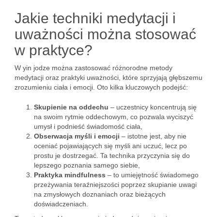
Jakie techniki medytacji i
uważności można stosować
w praktyce?
W yin jodze można zastosować różnorodne metody
medytacji oraz praktyki uważności, które sprzyjają głębszemu
zrozumieniu ciała i emocji. Oto kilka kluczowych podejść:
Skupienie na oddechu
– uczestnicy koncentrują się
na swoim rytmie oddechowym, co pozwala wyciszyć
umysł i podnieść świadomość ciała,
Obserwacja myśli i emocji
– istotne jest, aby nie
oceniać pojawiających się myśli ani uczuć, lecz po
prostu je dostrzegać. Ta technika przyczynia się do
lepszego poznania samego siebie,
Praktyka mindfulness
– to umiejętność świadomego
przeżywania teraźniejszości poprzez skupianie uwagi
na zmysłowych doznaniach oraz bieżących
doświadczeniach.