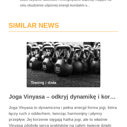
celu obudzenie uśpionej energii kundalini u...
SIMILAR NEWS
Trening i dieta
Joga Vinyasa – odkryj dynamikę i korzyści tej praktyki
Joga Vinyasa to dynamiczna i pełna energii forma jogi, która
łączy ruch z oddechem, tworząc harmonijny i płynny
przepływ. Jej korzenie sięgają hatha jogi, ale to właśnie
Vinyasa zdobyła serca praktyków na całym świecie dzięki