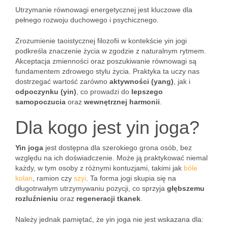
Utrzymanie równowagi energetycznej jest kluczowe dla
pełnego rozwoju duchowego i psychicznego.
Zrozumienie taoistycznej filozofii w kontekście yin jogi
podkreśla znaczenie życia w zgodzie z naturalnym rytmem.
Akceptacja zmienności oraz poszukiwanie równowagi są
fundamentem zdrowego stylu życia. Praktyka ta uczy nas
dostrzegać wartość zarówno
aktywności (yang)
, jak i
odpoczynku (yin)
, co prowadzi do
lepszego
samopoczucia
oraz
wewnętrznej harmonii
.
Dla kogo jest yin joga?
Yin joga
jest dostępna dla szerokiego grona osób, bez
względu na ich doświadczenie. Może ją praktykować niemal
każdy, w tym osoby z różnymi kontuzjami, takimi jak
bóle
kolan
, ramion czy
szyi
. Ta forma jogi skupia się na
długotrwałym utrzymywaniu pozycji, co sprzyja
głębszemu
rozluźnieniu
oraz
regeneracji tkanek
.
Należy jednak pamiętać, że yin joga nie jest wskazana dla: