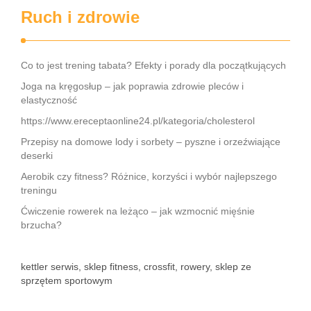
Ruch i zdrowie
Co to jest trening tabata? Efekty i porady dla początkujących
Joga na kręgosłup – jak poprawia zdrowie pleców i
elastyczność
https://www.ereceptaonline24.pl/kategoria/cholesterol
Przepisy na domowe lody i sorbety – pyszne i orzeźwiające
deserki
Aerobik czy fitness? Różnice, korzyści i wybór najlepszego
treningu
Ćwiczenie rowerek na leżąco – jak wzmocnić mięśnie
brzucha?
kettler serwis, sklep fitness, crossfit, rowery, sklep ze
sprzętem sportowym