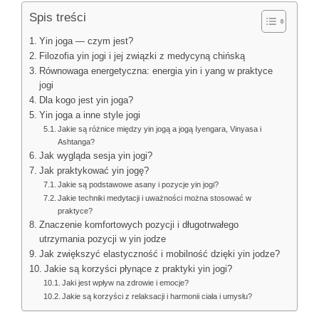
Spis treści
Yin joga — czym jest?
Filozofia yin jogi i jej związki z medycyną chińską
Równowaga energetyczna: energia yin i yang w praktyce
jogi
Dla kogo jest yin joga?
Yin joga a inne style jogi
Jakie są różnice między yin jogą a jogą Iyengara, Vinyasa i
Ashtanga?
Jak wygląda sesja yin jogi?
Jak praktykować yin jogę?
Jakie są podstawowe asany i pozycje yin jogi?
Jakie techniki medytacji i uważności można stosować w
praktyce?
Znaczenie komfortowych pozycji i długotrwałego
utrzymania pozycji w yin jodze
Jak zwiększyć elastyczność i mobilność dzięki yin jodze?
Jakie są korzyści płynące z praktyki yin jogi?
Jaki jest wpływ na zdrowie i emocje?
Jakie są korzyści z relaksacji i harmonii ciała i umysłu?