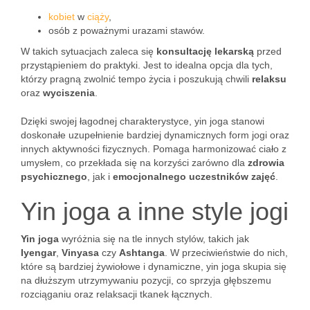
kobiet
w
ciąży
,
osób z poważnymi urazami stawów.
W takich sytuacjach zaleca się
konsultację lekarską
przed
przystąpieniem do praktyki. Jest to idealna opcja dla tych,
którzy pragną zwolnić tempo życia i poszukują chwili
relaksu
oraz
wyciszenia
.
Dzięki swojej łagodnej charakterystyce, yin joga stanowi
doskonałe uzupełnienie bardziej dynamicznych form jogi oraz
innych aktywności fizycznych. Pomaga harmonizować ciało z
umysłem, co przekłada się na korzyści zarówno dla
zdrowia
psychicznego
, jak i
emocjonalnego uczestników zajęć
.
Yin joga a inne style jogi
Yin joga
wyróżnia się na tle innych stylów, takich jak
Iyengar
,
Vinyasa
czy
Ashtanga
. W przeciwieństwie do nich,
które są bardziej żywiołowe i dynamiczne, yin joga skupia się
na dłuższym utrzymywaniu pozycji, co sprzyja głębszemu
rozciąganiu oraz relaksacji tkanek łącznych.