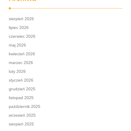
sierpień 2026
lipiec 2026
czerwiec 2026
maj 2026
kwiecień 2026
marzec 2026
luty 2026
styczeń 2026
grudzień 2025
listopad 2025
październik 2025
wrzesień 2025
sierpień 2025