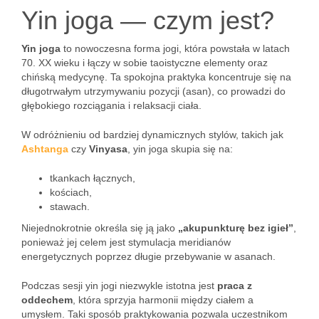
Yin joga — czym jest?
Yin joga
to nowoczesna forma jogi, która powstała w latach
70. XX wieku i łączy w sobie taoistyczne elementy oraz
chińską medycynę. Ta spokojna praktyka koncentruje się na
długotrwałym utrzymywaniu pozycji (asan), co prowadzi do
głębokiego rozciągania i relaksacji ciała.
W odróżnieniu od bardziej dynamicznych stylów, takich jak
Ashtanga
czy
Vinyasa
, yin joga skupia się na:
tkankach łącznych,
kościach,
stawach.
Niejednokrotnie określa się ją jako
„akupunkturę bez igieł”
,
ponieważ jej celem jest stymulacja meridianów
energetycznych poprzez długie przebywanie w asanach.
Podczas sesji yin jogi niezwykle istotna jest
praca z
oddechem
, która sprzyja harmonii między ciałem a
umysłem. Taki sposób praktykowania pozwala uczestnikom