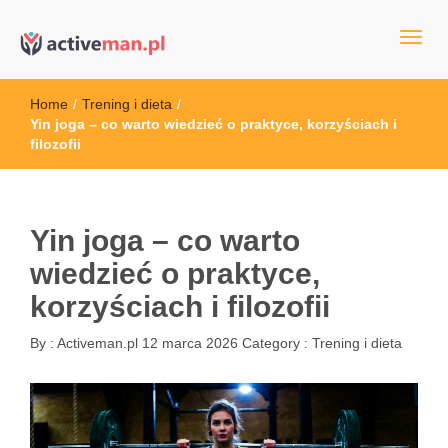
kettler serwis, sklep fitness, crossfit, rowery, sklep ze sprzętem
active man – sprzęt sportowy Wrocła
sportowym
Home
/
Trening i dieta
/
Yin joga – co warto wiedzieć o praktyce, korzyściach i
filozofii
Yin joga – co warto
wiedzieć o praktyce,
korzyściach i filozofii
By :
Activeman.pl
12 marca 2026
Category :
Trening i dieta