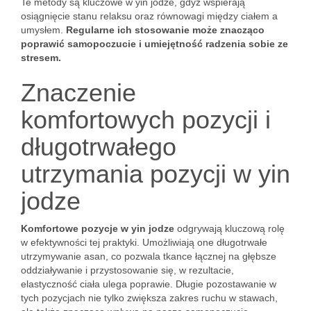
Te metody są kluczowe w yin jodze, gdyż wspierają
osiągnięcie stanu relaksu oraz równowagi między ciałem a
umysłem.
Regularne ich stosowanie może znacząco
poprawić samopoczucie i umiejętność radzenia sobie ze
stresem.
Znaczenie
komfortowych pozycji i
długotrwałego
utrzymania pozycji w yin
jodze
Komfortowe pozycje w yin jodze
odgrywają kluczową rolę
w efektywności tej praktyki. Umożliwiają one długotrwałe
utrzymywanie asan, co pozwala tkance łącznej na głębsze
oddziaływanie i przystosowanie się, w rezultacie,
elastyczność ciała ulega poprawie. Długie pozostawanie w
tych pozycjach nie tylko zwiększa zakres ruchu w stawach,