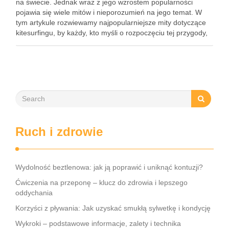
na świecie. Jednak wraz z jego wzrostem popularności
pojawia się wiele mitów i nieporozumień na jego temat. W
tym artykule rozwiewamy najpopularniejsze mity dotyczące
kitesurfingu, by każdy, kto myśli o rozpoczęciu tej przygody,
miał jasny obraz tego sportu. 1. Kitesurfing jest ekstremalnie
…
Ruch i zdrowie
Wydolność beztlenowa: jak ją poprawić i uniknąć kontuzji?
Ćwiczenia na przeponę – klucz do zdrowia i lepszego
oddychania
Korzyści z pływania: Jak uzyskać smukłą sylwetkę i kondycję
Wykroki – podstawowe informacje, zalety i technika