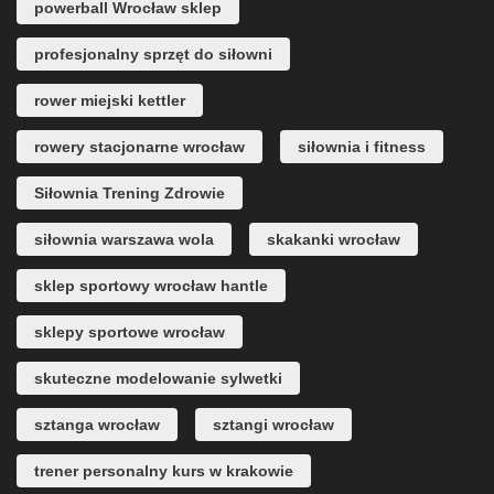
powerball Wrocław sklep
profesjonalny sprzęt do siłowni
rower miejski kettler
rowery stacjonarne wrocław
siłownia i fitness
Siłownia Trening Zdrowie
siłownia warszawa wola
skakanki wrocław
sklep sportowy wrocław hantle
sklepy sportowe wrocław
skuteczne modelowanie sylwetki
sztanga wrocław
sztangi wrocław
trener personalny kurs w krakowie