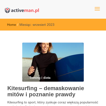
kettler serwis, sklep fitness, crossfit, rowery, sklep ze sprzętem
active man – sprzęt sportowy Wrocła
sportowym
Home
/
Miesiąc:
wrzesień 2023
Trening i dieta
Kitesurfing – demaskowanie
mitów i poznanie prawdy
Kitesurfing to sport, który zyskuje coraz większą popularność