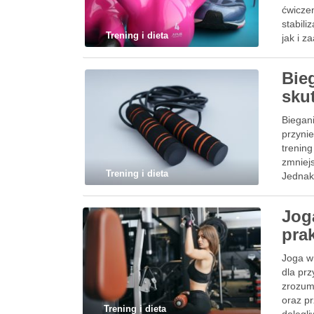
ćwiczen
stabili
Trening i dieta
jak i 
Bieg
sku
Biegani
przynie
trenin
zmniejs
Trening i dieta
Jednak
Jog
prak
Joga w 
dla pr
zrozum
oraz p
Trening i dieta