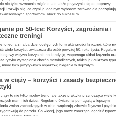
ie nie tylko wzmacnia mięśnie, ale także przyczynia się do poprawy
zacji i rozwija siłę, co czyni je idealnym wyborem zarówno dla początkuj
zaawansowanych sportowców. Klucz do sukcesu w …
anie po 50-tce: Korzyści, zagrożenia i
teczne treningi
e to jedna z najbardziej dostępnych form aktywności fizycznej, która 
ść wiele korzyści, zwłaszcza dla osób powyżej 50. roku życia. Regular
g biegowy wpływa korzystnie na kondycję, wspomaga układ krążenia or
za ryzyko wystąpienia chorób metabolicznych, takich jak cukrzyca typu
, mimo tych pozytywnych aspektów, bieganie w dojrzałym …
a w ciąży – korzyści i zasady bezpieczn
tyki
ciąży to nie tylko modny trend, ale także praktyka przynosząca wiele k
zyszłych mam i ich dzieci. Regularne ćwiczenia pomagają w lepszym
ieniu zmian zachodzących w ciele, wspierają zdrowie fizyczne i psychi
rzygotowują do porodu. Co więcej, joga może znacząco łagodzić typow