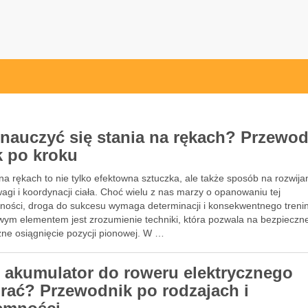
przęt sportowy Wrocław
 ze sprzętem sportowym
 nauczyć się stania na rękach? Przewo
k po kroku
na rękach to nie tylko efektowna sztuczka, ale także sposób na rozwijani
gi i koordynacji ciała. Choć wielu z nas marzy o opanowaniu tej
tności, droga do sukcesu wymaga determinacji i konsekwentnego treni
wym elementem jest zrozumienie techniki, która pozwala na bezpieczne
zne osiągnięcie pozycji pionowej. W …
i akumulator do roweru elektrycznego
rać? Przewodnik po rodzajach i