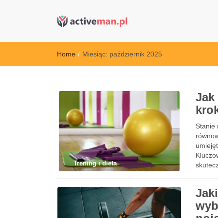
active man – s
kettler serwis, sklep fitness, crossfit, rowery, sklep
Home
/
Miesiąc:
październik 2025
Jak
kro
Stanie 
równowa
umieję
Kluczo
Trening i dieta
skutec
Jak
wyb