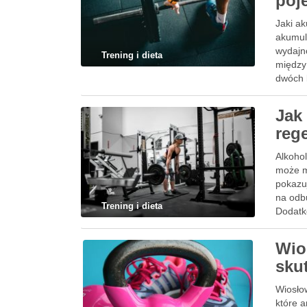
poj
Jaki a
akumul
wydajn
Trening i dieta
między
dwóch k
długiej
Jak
reg
Alkoho
może m
pokazu
na odb
Trening i dieta
Dodatk
Wio
sku
Wiosło
które 