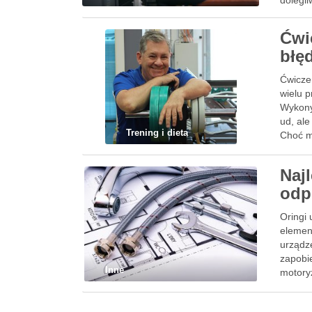
dolegli
Ćwi
błę
Ćwiczen
wielu p
Wykony
ud, ale
Trening i dieta
Choć m
Naj
odp
Oringi 
elemen
urządz
zapobi
Inne
motory