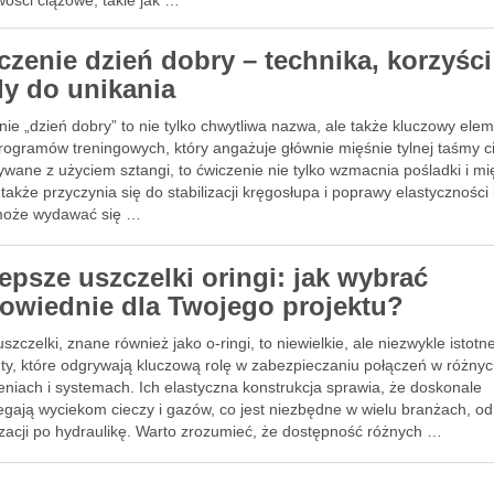
wości ciążowe, takie jak …
czenie dzień dobry – technika, korzyści
dy do unikania
ie „dzień dobry” to nie tylko chwytliwa nazwa, ale także kluczowy ele
rogramów treningowych, który angażuje głównie mięśnie tylnej taśmy ci
wane z użyciem sztangi, to ćwiczenie nie tylko wzmacnia pośladki i mi
 także przyczynia się do stabilizacji kręgosłupa i poprawy elastyczności 
oże wydawać się …
lepsze uszczelki oringi: jak wybrać
owiednie dla Twojego projektu?
uszczelki, znane również jako o-ringi, to niewielkie, ale niezwykle istotn
ty, które odgrywają kluczową rolę w zabezpieczaniu połączeń w różny
eniach i systemach. Ich elastyczna konstrukcja sprawia, że doskonale
egają wyciekom cieczy i gazów, co jest niezbędne w wielu branżach, od
zacji po hydraulikę. Warto zrozumieć, że dostępność różnych …