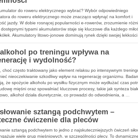
emności
kumulator do roweru elektrycznego wybrać? Wybór odpowiedniego
atora do roweru elektrycznego może znacząco wpłynąć na komfort i
ość jazdy. W dobie rosnącej popularności e-rowerów, zrozumienie różn
 dostępnymi typami akumulatorów staje się kluczowe dla każdego miło
ółek. Akumulatory litowo-jonowe dominują rynek dzięki swojej lekkości 
 żywotności, ale …
 alkohol po treningu wpływa na
enerację i wydolność?
l, choć często traktowany jako element relaksu po intensywnym trening
ieć nieoczekiwanie szkodliwy wpływ na regenerację organizmu. Badan
ją, że spożycie alkoholu po wysiłku fizycznym może wydłużać czas pot
udowę mięśni oraz spowalniać kluczowe procesy, takie jak synteza biał
owo, alkohol działa diuretycznie, co prowadzi do odwodnienia, a …
słowanie sztangą podchwytem –
teczne ćwiczenie dla pleców
wanie sztangą podchwytem to jedno z najskuteczniejszych ćwiczeń siło
angażuje wiele grup mięśniowych, w szczególności plecy. To dynamiczn