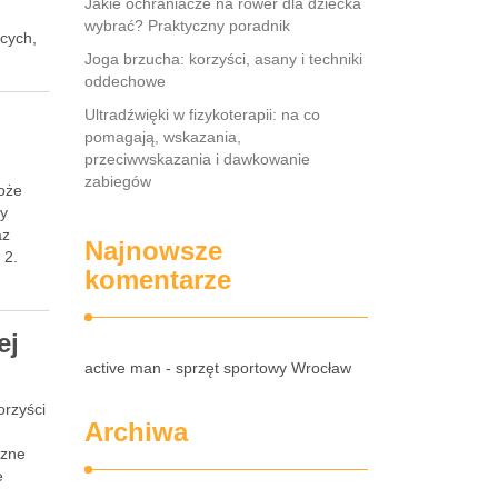
Jakie ochraniacze na rower dla dziecka
wybrać? Praktyczny poradnik
ących,
Joga brzucha: korzyści, asany i techniki
oddechowe
Ultradźwięki w fizykoterapii: na co
pomagają, wskazania,
przeciwwskazania i dawkowanie
zabiegów
może
ny
az
Najnowsze
 2.
komentarze
ej
active man - sprzęt sportowy Wrocław
orzyści
Archiwa
czne
e