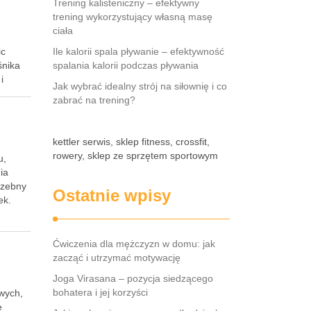
Trening kalisteniczny – efektywny
trening wykorzystujący własną masę
ciała
ic
Ile kalorii spala pływanie – efektywność
śnika
spalania kalorii podczas pływania
i
Jak wybrać idealny strój na siłownię i co
zabrać na trening?
kettler serwis, sklep fitness, crossfit,
rowery, sklep ze sprzętem sportowym
u,
ia
rzebny
Ostatnie wpisy
ek.
Ćwiczenia dla mężczyzn w domu: jak
zacząć i utrzymać motywację
Joga Virasana – pozycja siedzącego
bohatera i jej korzyści
wych,
e