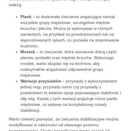
należą:
Plank
– to doskonałe ćwiczenie angażujące niemal
wszystkie grupy mięśniowe, szczególnie mięśnie
brzucha i pleców. Można je wykonywać w różnych
wariantach, na przykład na przedramionach lub na
wyprostowanych rękach, co pozwala na stopniowanie
trudności.
Mostek
– to ćwiczenie, które wzmacnia dolną część
pleców, pośladki oraz mięśnie brzucha. Wykonując
mostek, warto skupiać się na technice, aby
maksymalnie angażować odpowiednie grupy
mięśniowe.
Wariacje przysiadów
– przysiady z wykorzystaniem
jednej nogi, przysiady sumo czy przysiady z
podskokiem to świetne opcje poprawiające stabilność i
siłę nóg. Każda z tych wariacji angażuje różne partie
mięśniowe, co wpływa na kompleksowy rozwój
stabilizacji.
Warto również pamiętać, że ćwiczenia stabilizacyjne można
modyfikować w zależności od własnego poziomu
zaawansowania. Osoby początkujące mogą zacząć od