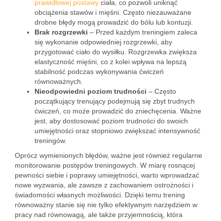
prawidłowej postawy
ciała, co pozwoli uniknąć
obciążenia stawów i mięśni. Często niezauważane
drobne błędy mogą prowadzić do bólu lub kontuzji.
Brak rozgrzewki
– Przed każdym treningiem zaleca
się wykonanie odpowiedniej rozgrzewki, aby
przygotować ciało do wysiłku. Rozgrzewka zwiększa
elastyczność mięśni, co z kolei wpływa na lepszą
stabilność podczas wykonywania ćwiczeń
równoważnych.
Nieodpowiedni poziom trudności
– Często
początkujący trenujący podejmują się zbyt trudnych
ćwiczeń, co może prowadzić do zniechęcenia. Ważne
jest, aby dostosować poziom trudności do swoich
umiejętności oraz stopniowo zwiększać intensywność
treningów.
Oprócz wymienionych błędów, ważne jest również regularne
monitorowanie postępów treningowych. W miarę rosnącej
pewności siebie i poprawy umiejętności, warto wprowadzać
nowe wyzwania, ale zawsze z zachowaniem ostrożności i
świadomości własnych możliwości. Dzięki temu trening
równoważny stanie się nie tylko efektywnym narzędziem w
pracy nad równowagą, ale także przyjemnością, która