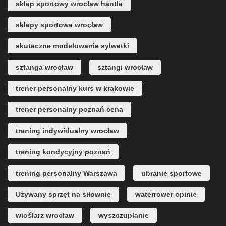
sklep sportowy wrocław hantle
sklepy sportowe wrocław
skuteczne modelowanie sylwetki
sztanga wrocław
sztangi wrocław
trener personalny kurs w krakowie
trener personalny poznań cena
trening indywidualny wrocław
trening kondycyjny poznań
trening personalny Warszawa
ubranie sportowe
Używany sprzęt na siłownię
waterrower opinie
wioślarz wrocław
wyszczuplanie