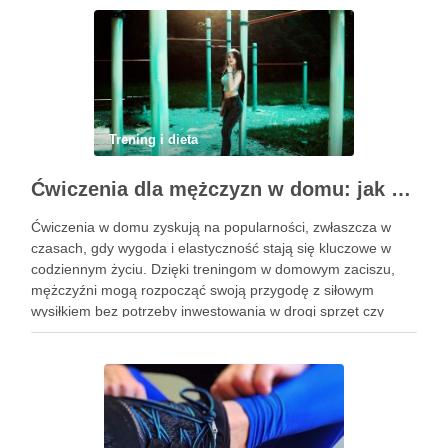
Trening i dieta
Ćwiczenia dla mężczyzn w domu: jak zacząć i utrzymać motywację
Ćwiczenia w domu zyskują na popularności, zwłaszcza w
czasach, gdy wygoda i elastyczność stają się kluczowe w
codziennym życiu. Dzięki treningom w domowym zaciszu,
mężczyźni mogą rozpocząć swoją przygodę z siłowym
wysiłkiem bez potrzeby inwestowania w drogi sprzęt czy
dojazdy do siłowni. Regularne ćwiczenia, które można
wykonać z wykorzystaniem masy …