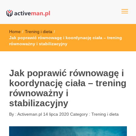
kettler serwis, sklep fitness, crossfit, rowery, sklep ze sprzętem
active man – sprzęt sportowy Wrocła
sportowym
Home
/
Trening i dieta
/
Jak poprawić równowagę i koordynację ciała – trening
równoważny i stabilizacyjny
Jak poprawić równowagę i
koordynację ciała – trening
równoważny i
stabilizacyjny
By :
Activeman.pl
14 lipca 2020
Category :
Trening i dieta