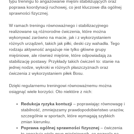
typu treningu to angażowanie mięśni stabilizujących oraz
poprawa koordynacji ruchowej, co jest kluczowe dla ogólnej
sprawności fizycznej.
W ramach treningu równoważnego i stabilizacyjnego
realizowane są różnorodne ćwiczenia, które można
wykonywać zarówno na macie, jak i z wykorzystaniem
różnych urządzeń, takich jak piłki, deski czy wahadła. Tego
rodzaju aktywność angażuje nie tylko główne grupy
mięśniowe, ale również mięśnie, które odpowiadają za
stabilizację postawy. Przykłady takich ćwiczeń to: stanie na
jednej nodze, wykroki w różnych płaszczyznach oraz
ćwiczenia z wykorzystaniem piłek Bosu.
Dzięki regularnemu treningowi równoważnemu można
osiągnąć wiele korzyści. Oto niektóre z nich:
Redukcja ryzyka kontuzji
– poprawiając równowagę i
stabilność, zmniejszamy prawdopodobieństwo urazów,
szczególnie w sportach, które wymagają szybkich
zmian kierunku.
Poprawa ogólnej sprawności fizycznej
– ćwiczenia
te angażują wiele grup mięśniowych, co pozwala na