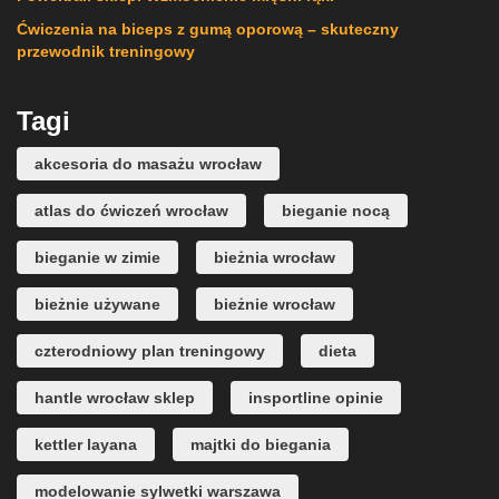
Ćwiczenia na biceps z gumą oporową – skuteczny
przewodnik treningowy
Tagi
akcesoria do masażu wrocław
atlas do ćwiczeń wrocław
bieganie nocą
bieganie w zimie
bieżnia wrocław
bieżnie używane
bieżnie wrocław
czterodniowy plan treningowy
dieta
hantle wrocław sklep
insportline opinie
kettler layana
majtki do biegania
modelowanie sylwetki warszawa