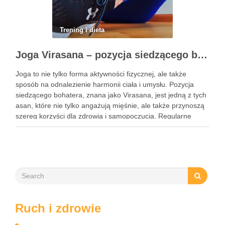
Trening i dieta
Joga Virasana – pozycja siedzącego bohatera i jej korzyści
Joga to nie tylko forma aktywności fizycznej, ale także
sposób na odnalezienie harmonii ciała i umysłu. Pozycja
siedzącego bohatera, znana jako Virasana, jest jedną z tych
asan, które nie tylko angażują mięśnie, ale także przynoszą
szereg korzyści dla zdrowia i samopoczucia. Regularne
praktykowanie tej pozycji może poprawić elastyczność
stawów, zmniejszyć …
Ruch i zdrowie