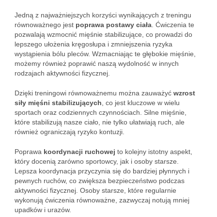
Jedną z najważniejszych korzyści wynikających z treningu
równoważnego jest
poprawa postawy ciała
. Ćwiczenia te
pozwalają wzmocnić mięśnie stabilizujące, co prowadzi do
lepszego ułożenia kręgosłupa i zmniejszenia ryzyka
wystąpienia bólu pleców. Wzmacniając te głębokie mięśnie,
możemy również poprawić naszą wydolność w innych
rodzajach aktywności fizycznej.
Dzięki treningowi równoważnemu można zauważyć
wzrost
siły mięśni stabilizujących
, co jest kluczowe w wielu
sportach oraz codziennych czynnościach. Silne mięśnie,
które stabilizują nasze ciało, nie tylko ułatwiają ruch, ale
również ograniczają ryzyko kontuzji.
Poprawa
koordynacji ruchowej
to kolejny istotny aspekt,
który docenią zarówno sportowcy, jak i osoby starsze.
Lepsza koordynacja przyczynia się do bardziej płynnych i
pewnych ruchów, co zwiększa bezpieczeństwo podczas
aktywności fizycznej. Osoby starsze, które regularnie
wykonują ćwiczenia równoważne, zazwyczaj notują mniej
upadków i urazów.