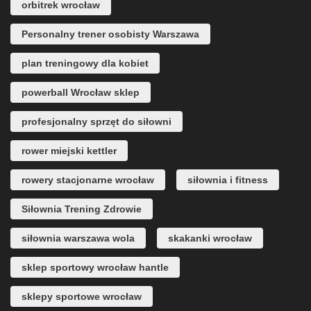
orbitrek wrocław
Personalny trener osobisty Warszawa
plan treningowy dla kobiet
powerball Wrocław sklep
profesjonalny sprzęt do siłowni
rower miejski kettler
rowery stacjonarne wrocław
siłownia i fitness
Siłownia Trening Zdrowie
siłownia warszawa wola
skakanki wrocław
sklep sportowy wrocław hantle
sklepy sportowe wrocław