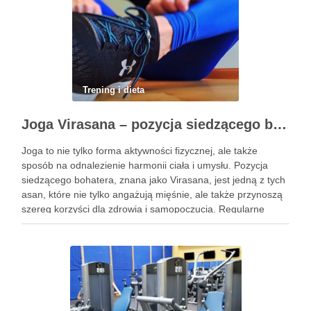
Trening i dieta
Joga Virasana – pozycja siedzącego bohatera i jej korzyści
Joga to nie tylko forma aktywności fizycznej, ale także
sposób na odnalezienie harmonii ciała i umysłu. Pozycja
siedzącego bohatera, znana jako Virasana, jest jedną z tych
asan, które nie tylko angażują mięśnie, ale także przynoszą
szereg korzyści dla zdrowia i samopoczucia. Regularne
praktykowanie tej pozycji może poprawić elastyczność
stawów, zmniejszyć …