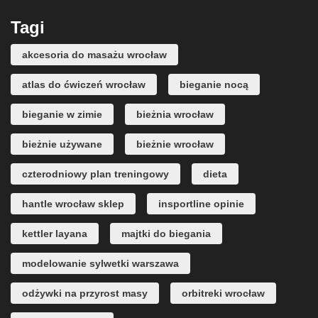
Tagi
akcesoria do masażu wrocław
atlas do ćwiczeń wrocław
bieganie nocą
bieganie w zimie
bieżnia wrocław
bieżnie używane
bieżnie wrocław
czterodniowy plan treningowy
dieta
hantle wrocław sklep
insportline opinie
kettler layana
majtki do biegania
modelowanie sylwetki warszawa
odżywki na przyrost masy
orbitreki wrocław