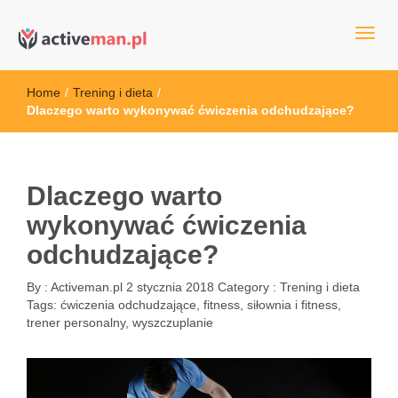
kettler serwis, sklep fitness, crossfit, rowery, sklep ze sprzętem
active man – sprzęt sportowy Wrocła
sportowym
Home
/
Trening i dieta
/
Dlaczego warto wykonywać ćwiczenia odchudzające?
Dlaczego warto
wykonywać ćwiczenia
odchudzające?
By :
Activeman.pl
2 stycznia 2018
Category :
Trening i dieta
Tags:
ćwiczenia odchudzające
,
fitness
,
siłownia i fitness
,
trener personalny
,
wyszczuplanie