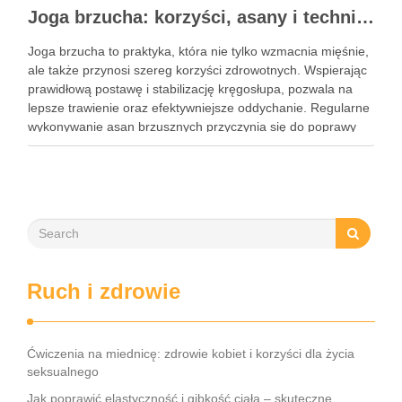
Joga brzucha: korzyści, asany i techniki oddechowe
Joga brzucha to praktyka, która nie tylko wzmacnia mięśnie,
ale także przynosi szereg korzyści zdrowotnych. Wspierając
prawidłową postawę i stabilizację kręgosłupa, pozwala na
lepsze trawienie oraz efektywniejsze oddychanie. Regularne
wykonywanie asan brzusznych przyczynia się do poprawy
elastyczności i równowagi, a także staje się kluczem do
wzmocnienia centrum ciała. W dzisiejszym …
Ruch i zdrowie
Ćwiczenia na miednicę: zdrowie kobiet i korzyści dla życia
seksualnego
Jak poprawić elastyczność i gibkość ciała – skuteczne