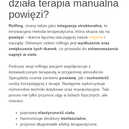
działa terapia manualna
powięzi?
Rolfing
, znany także jako
integracja strukturalna
, to
innowacyjna metoda terapeutyczna, która skupia się na
powięzi
– tkance łącznej otaczającej nasze
mięśnie
i
narządy. Głównym celem rolfingu jest
wydłużenie oraz
zmiękczenie tych tkanek
, co prowadzi do
zrównoważenia
napięć w ciele
.
Podczas sesji rolfingu pacjent współpracuje z
doświadczonym terapeutą w przyjemnej atmosferze.
Specjalista ocenia zarówno
postawę
, jak i
ruchomość
osoby korzystającej z terapii. Następnie wykorzystuje
różnorodne techniki dotykowe oraz manipulacyjne. Taki
proces nie tylko przynosi ulgę w bólach fizycznych, ale
również:
poprawia
elastyczność ciała
,
harmonizuje struktury
miofascialne
,
przynosi długotrwałe efekty terapeutyczne.