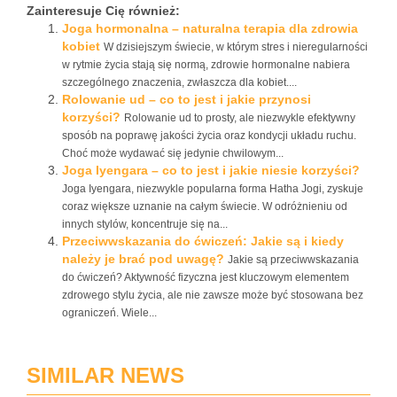
Zainteresuje Cię również:
Joga hormonalna – naturalna terapia dla zdrowia
kobiet
W dzisiejszym świecie, w którym stres i nieregularności
w rytmie życia stają się normą, zdrowie hormonalne nabiera
szczególnego znaczenia, zwłaszcza dla kobiet....
Rolowanie ud – co to jest i jakie przynosi
korzyści?
Rolowanie ud to prosty, ale niezwykle efektywny
sposób na poprawę jakości życia oraz kondycji układu ruchu.
Choć może wydawać się jedynie chwilowym...
Joga Iyengara – co to jest i jakie niesie korzyści?
Joga Iyengara, niezwykle popularna forma Hatha Jogi, zyskuje
coraz większe uznanie na całym świecie. W odróżnieniu od
innych stylów, koncentruje się na...
Przeciwwskazania do ćwiczeń: Jakie są i kiedy
należy je brać pod uwagę?
Jakie są przeciwwskazania
do ćwiczeń? Aktywność fizyczna jest kluczowym elementem
zdrowego stylu życia, ale nie zawsze może być stosowana bez
ograniczeń. Wiele...
SIMILAR NEWS