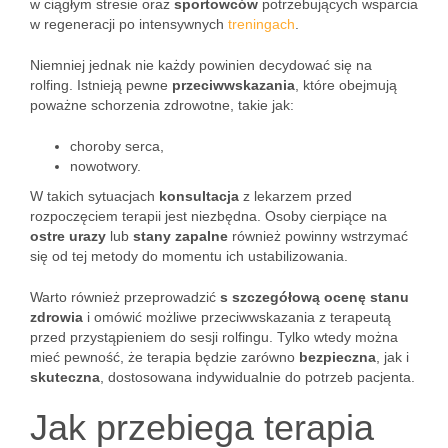
w ciągłym stresie oraz
sportowców
potrzebujących wsparcia
w regeneracji po intensywnych
treningach
.
Niemniej jednak nie każdy powinien decydować się na
rolfing. Istnieją pewne
przeciwwskazania
, które obejmują
poważne schorzenia zdrowotne, takie jak:
choroby serca,
nowotwory.
W takich sytuacjach
konsultacja
z lekarzem przed
rozpoczęciem terapii jest niezbędna. Osoby cierpiące na
ostre urazy
lub
stany zapalne
również powinny wstrzymać
się od tej metody do momentu ich ustabilizowania.
Warto również przeprowadzić
s szczegółową ocenę stanu
zdrowia
i omówić możliwe przeciwwskazania z terapeutą
przed przystąpieniem do sesji rolfingu. Tylko wtedy można
mieć pewność, że terapia będzie zarówno
bezpieczna
, jak i
skuteczna
, dostosowana indywidualnie do potrzeb pacjenta.
Jak przebiega terapia