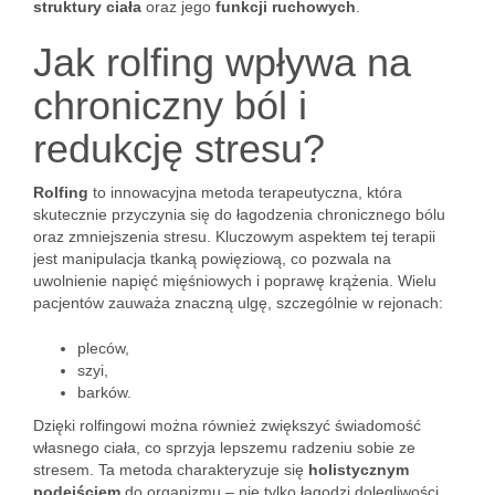
struktury ciała
oraz jego
funkcji ruchowych
.
Jak rolfing wpływa na
chroniczny ból i
redukcję stresu?
Rolfing
to innowacyjna metoda terapeutyczna, która
skutecznie przyczynia się do łagodzenia chronicznego bólu
oraz zmniejszenia stresu. Kluczowym aspektem tej terapii
jest manipulacja tkanką powięziową, co pozwala na
uwolnienie napięć mięśniowych i poprawę krążenia. Wielu
pacjentów zauważa znaczną ulgę, szczególnie w rejonach:
pleców,
szyi,
barków.
Dzięki rolfingowi można również zwiększyć świadomość
własnego ciała, co sprzyja lepszemu radzeniu sobie ze
stresem. Ta metoda charakteryzuje się
holistycznym
podejściem
do organizmu – nie tylko łagodzi dolegliwości