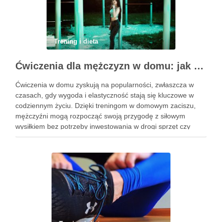
Trening i dieta
Ćwiczenia dla mężczyzn w domu: jak zacząć i utrzymać motywację
Ćwiczenia w domu zyskują na popularności, zwłaszcza w
czasach, gdy wygoda i elastyczność stają się kluczowe w
codziennym życiu. Dzięki treningom w domowym zaciszu,
mężczyźni mogą rozpocząć swoją przygodę z siłowym
wysiłkiem bez potrzeby inwestowania w drogi sprzęt czy
dojazdy do siłowni. Regularne ćwiczenia, które można
wykonać z wykorzystaniem masy …