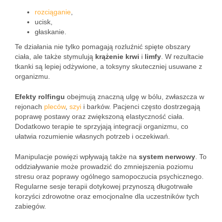
rozciąganie
,
ucisk,
głaskanie.
Te działania nie tylko pomagają rozluźnić spięte obszary
ciała, ale także stymulują
krążenie krwi
i
limfy
. W rezultacie
tkanki są lepiej odżywione, a toksyny skuteczniej usuwane z
organizmu.
Efekty rolfingu
obejmują znaczną ulgę w bólu, zwłaszcza w
rejonach
pleców
,
szyi
i barków. Pacjenci często dostrzegają
poprawę postawy oraz zwiększoną elastyczność ciała.
Dodatkowo terapie te sprzyjają integracji organizmu, co
ułatwia rozumienie własnych potrzeb i oczekiwań.
Manipulacje powięzi wpływają także na
system nerwowy
. To
oddziaływanie może prowadzić do zmniejszenia poziomu
stresu oraz poprawy ogólnego samopoczucia psychicznego.
Regularne sesje terapii dotykowej przynoszą długotrwałe
korzyści zdrowotne oraz emocjonalne dla uczestników tych
zabiegów.