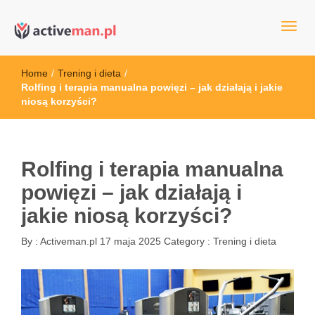
kettler serwis, sklep fitness, crossfit, rowery, sklep ze sprzętem
active man – sprzęt sportowy Wrocła
sportowym
Home
/
Trening i dieta
/
Rolfing i terapia manualna powięzi – jak działają i jakie
niosą korzyści?
Rolfing i terapia manualna
powięzi – jak działają i
jakie niosą korzyści?
By :
Activeman.pl
17 maja 2025
Category :
Trening i dieta