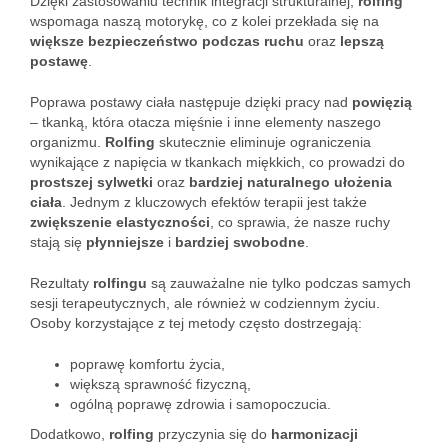
Dzięki zastosowaniu technik integracji strukturalnej,
rolfing
wspomaga naszą motorykę, co z kolei przekłada się na
większe bezpieczeństwo podczas ruchu
oraz
lepszą
postawę
.
Poprawa postawy ciała następuje dzięki pracy nad
powięzią
– tkanką, która otacza mięśnie i inne elementy naszego
organizmu.
Rolfing
skutecznie eliminuje ograniczenia
wynikające z napięcia w tkankach miękkich, co prowadzi do
prostszej sylwetki
oraz
bardziej naturalnego ułożenia
ciała
. Jednym z kluczowych efektów terapii jest także
zwiększenie elastyczności
, co sprawia, że nasze ruchy
stają się
płynniejsze
i
bardziej swobodne
.
Rezultaty
rolfingu
są zauważalne nie tylko podczas samych
sesji terapeutycznych, ale również w codziennym życiu.
Osoby korzystające z tej metody często dostrzegają:
poprawę komfortu życia,
większą sprawność fizyczną,
ogólną poprawę zdrowia i samopoczucia.
Dodatkowo,
rolfing
przyczynia się do
harmonizacji