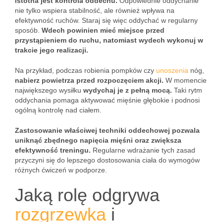
istotna jest kontrola oddechu.
Odpowiednie oddychanie
nie tylko wspiera stabilność, ale również wpływa na
efektywność ruchów. Staraj się więc oddychać w regularny
sposób.
Wdech powinien mieć miejsce przed
przystąpieniem do ruchu, natomiast wydech wykonuj w
trakcie jego realizacji.
Na przykład, podczas robienia pompków czy
unoszenia
nóg,
nabierz powietrza przed rozpoczęciem akcji.
W momencie
największego wysiłku
wydychaj je z pełną mocą.
Taki rytm
oddychania pomaga aktywować mięśnie głębokie i podnosi
ogólną kontrolę nad ciałem.
Zastosowanie właściwej techniki oddechowej pozwala
uniknąć zbędnego napięcia mięśni oraz zwiększa
efektywność treningu.
Regularne wdrażanie tych zasad
przyczyni się do lepszego dostosowania ciała do wymogów
różnych ćwiczeń w podporze.
Jaką rolę odgrywa
rozgrzewka
i