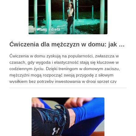
Trening i dieta
Ćwiczenia dla mężczyzn w domu: jak zacząć i utrzymać motywację
Ćwiczenia w domu zyskują na popularności, zwłaszcza w
czasach, gdy wygoda i elastyczność stają się kluczowe w
codziennym życiu. Dzięki treningom w domowym zaciszu,
mężczyźni mogą rozpocząć swoją przygodę z siłowym
wysiłkiem bez potrzeby inwestowania w drogi sprzęt czy
dojazdy do siłowni. Regularne ćwiczenia, które można
wykonać z wykorzystaniem masy …