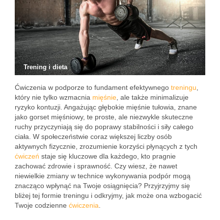
Trening i dieta
Ćwiczenia w podporze to fundament efektywnego
treningu
,
który nie tylko wzmacnia
mięśnie
, ale także minimalizuje
ryzyko kontuzji. Angażując głębokie mięśnie tułowia, znane
jako gorset mięśniowy, te proste, ale niezwykle skuteczne
ruchy przyczyniają się do poprawy stabilności i siły całego
ciała. W społeczeństwie coraz większej liczby osób
aktywnych fizycznie, zrozumienie korzyści płynących z tych
ćwiczeń
staje się kluczowe dla każdego, kto pragnie
zachować zdrowie i sprawność. Czy wiesz, że nawet
niewielkie zmiany w technice wykonywania podpór mogą
znacząco wpłynąć na Twoje osiągnięcia? Przyjrzyjmy się
bliżej tej formie treningu i odkryjmy, jak może ona wzbogacić
Twoje codzienne
ćwiczenia
.