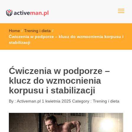
kettler serwis, sklep fitness, crossfit, rowery, sklep ze sprzętem
active man – sprzęt sportowy Wrocła
sportowym
Home
/
Trening i dieta
/
Ćwiczenia w podporze – klucz do wzmocnienia korpusu i
stabilizacji
Ćwiczenia w podporze –
klucz do wzmocnienia
korpusu i stabilizacji
By :
Activeman.pl
1 kwietnia 2025
Category :
Trening i dieta