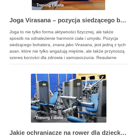
Trening i dieta
Joga Virasana – pozycja siedzącego bohatera i jej korzyści
Joga to nie tylko forma aktywności fizycznej, ale także
sposób na odnalezienie harmonii ciała i umysłu. Pozycja
siedzącego bohatera, znana jako Virasana, jest jedną z tych
asan, które nie tylko angażują mięśnie, ale także przynoszą
szereg korzyści dla zdrowia i samopoczucia. Regularne
praktykowanie tej pozycji może poprawić elastyczność
stawów, zmniejszyć …
Trening i dieta
Jakie ochraniacze na rower dla dziecka wybrać? Praktyczny poradnik