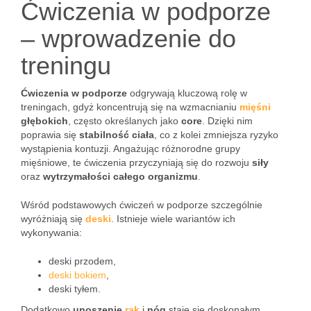
Ćwiczenia w podporze
– wprowadzenie do
treningu
Ćwiczenia w podporze
odgrywają kluczową rolę w
treningach, gdyż koncentrują się na wzmacnianiu
mięśni
głębokich
, często określanych jako
core
. Dzięki nim
poprawia się
stabilność ciała
, co z kolei zmniejsza ryzyko
wystąpienia kontuzji. Angażując różnorodne grupy
mięśniowe, te ćwiczenia przyczyniają się do rozwoju
siły
oraz
wytrzymałości całego organizmu
.
Wśród podstawowych ćwiczeń w podporze szczególnie
wyróżniają się
deski
. Istnieje wiele wariantów ich
wykonywania:
deski przodem,
deski bokiem
,
deski tyłem.
Dodatkowo
unoszenie
rąk
i
nóg
staje się doskonałym