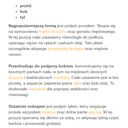
przód
,
bok
,
tył
.
Najpopularniejszą formą
jest podpór przodem. Skupia się
na wzmocnieniu
mięśni brzucha
oraz gorsetu mięśniowego.
W tej pozycji ciało ustawiamy równolegle do podłoża,
opierając ciężar na rękach i palcach stóp. Taki układ
szczególnie aktywuje
prostowniki grzbietu
oraz mięśnie
ramion.
Przechodząc do podpory bokiem
, koncentrujemy się na
bocznych partiach ciała, w tym na mięśniach skośnych
brzucha
i stabilizatorach
miednicy
. Ciało ustawione jest w linii
prostej, a wsparcie zapewnia jedna
ręka
oraz boki stóp. To
doskonałe
ćwiczenie
dla poprawy stabilności oraz
równowagi.
Ostatnim rodzajem
jest podpór tyłem, który angażuje
przede wszystkim
tricepsy
oraz dolne partie
pleców
. W tej
pozycji opieramy się dłońmi za sobą, co aktywuje tylnią część
barków i prostowniki grzbietu.