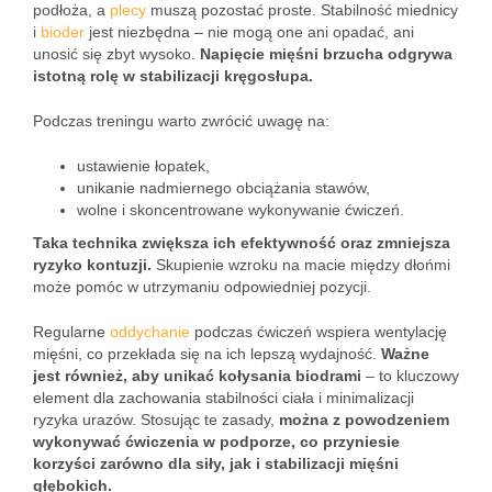
podłoża, a
plecy
muszą pozostać proste. Stabilność miednicy
i
bioder
jest niezbędna – nie mogą one ani opadać, ani
unosić się zbyt wysoko.
Napięcie mięśni brzucha odgrywa
istotną rolę w stabilizacji kręgosłupa.
Podczas treningu warto zwrócić uwagę na:
ustawienie łopatek,
unikanie nadmiernego obciążania stawów,
wolne i skoncentrowane wykonywanie ćwiczeń.
Taka technika zwiększa ich efektywność oraz zmniejsza
ryzyko kontuzji.
Skupienie wzroku na macie między dłońmi
może pomóc w utrzymaniu odpowiedniej pozycji.
Regularne
oddychanie
podczas ćwiczeń wspiera wentylację
mięśni, co przekłada się na ich lepszą wydajność.
Ważne
jest również, aby unikać kołysania biodrami
– to kluczowy
element dla zachowania stabilności ciała i minimalizacji
ryzyka urazów. Stosując te zasady,
można z powodzeniem
wykonywać ćwiczenia w podporze, co przyniesie
korzyści zarówno dla siły, jak i stabilizacji mięśni
głębokich.