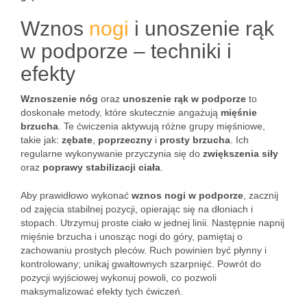
Wznos
nogi
i unoszenie rąk
w podporze – techniki i
efekty
Wznoszenie nóg
oraz
unoszenie rąk w podporze
to
doskonałe metody, które skutecznie angażują
mięśnie
brzucha
. Te ćwiczenia aktywują różne grupy mięśniowe,
takie jak:
zębate
,
poprzeczny
i
prosty brzucha
. Ich
regularne wykonywanie przyczynia się do
zwiększenia siły
oraz
poprawy stabilizacji ciała
.
Aby prawidłowo wykonać
wznos nogi w podporze
, zacznij
od zajęcia stabilnej pozycji, opierając się na dłoniach i
stopach. Utrzymuj proste ciało w jednej linii. Następnie napnij
mięśnie brzucha i unosząc nogi do góry, pamiętaj o
zachowaniu prostych pleców. Ruch powinien być płynny i
kontrolowany; unikaj gwałtownych szarpnięć. Powrót do
pozycji wyjściowej wykonuj powoli, co pozwoli
maksymalizować efekty tych ćwiczeń.