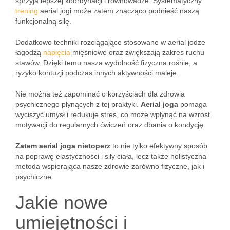
sprzyja lepszej koordynacji i równowadze. Systematyczny
trening
aerial jogi może zatem znacząco podnieść naszą
funkcjonalną siłę.
Dodatkowo techniki rozciągające stosowane w aerial jodze
łagodzą
napięcia
mięśniowe oraz zwiększają zakres ruchu
stawów. Dzięki temu nasza wydolność fizyczna rośnie, a
ryzyko kontuzji podczas innych aktywności maleje.
Nie można też zapominać o korzyściach dla zdrowia
psychicznego płynących z tej praktyki.
Aerial joga
pomaga
wyciszyć umysł i redukuje stres, co może wpłynąć na wzrost
motywacji do regularnych ćwiczeń oraz dbania o kondycję.
Zatem aerial joga nietoperz
to nie tylko efektywny sposób
na poprawę elastyczności i siły ciała, lecz także holistyczna
metoda wspierająca nasze zdrowie zarówno fizyczne, jak i
psychiczne.
Jakie nowe
umiejętności i