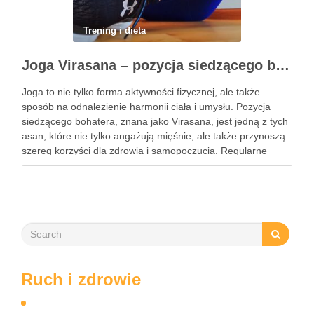
Trening i dieta
Joga Virasana – pozycja siedzącego bohatera i jej korzyści
Joga to nie tylko forma aktywności fizycznej, ale także
sposób na odnalezienie harmonii ciała i umysłu. Pozycja
siedzącego bohatera, znana jako Virasana, jest jedną z tych
asan, które nie tylko angażują mięśnie, ale także przynoszą
szereg korzyści dla zdrowia i samopoczucia. Regularne
praktykowanie tej pozycji może poprawić elastyczność
stawów, zmniejszyć …
Ruch i zdrowie