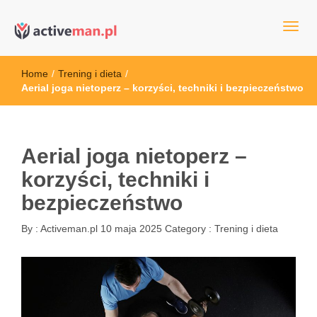
kettler serwis, sklep fitness, crossfit, rowery, sklep ze sprzętem
active man – sprzęt sportowy Wrocła
sportowym
Home
/
Trening i dieta
/
Aerial joga nietoperz – korzyści, techniki i bezpieczeństwo
Aerial joga nietoperz –
korzyści, techniki i
bezpieczeństwo
By :
Activeman.pl
10 maja 2025
Category :
Trening i dieta