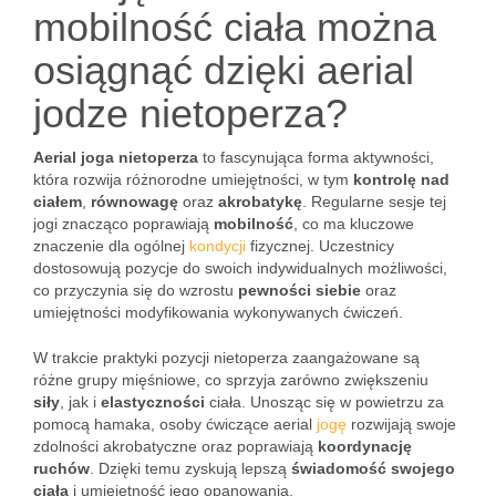
mobilność ciała można
osiągnąć dzięki aerial
jodze nietoperza?
Aerial joga nietoperza
to fascynująca forma aktywności,
która rozwija różnorodne umiejętności, w tym
kontrolę nad
ciałem
,
równowagę
oraz
akrobatykę
. Regularne sesje tej
jogi znacząco poprawiają
mobilność
, co ma kluczowe
znaczenie dla ogólnej
kondycji
fizycznej. Uczestnicy
dostosowują pozycje do swoich indywidualnych możliwości,
co przyczynia się do wzrostu
pewności siebie
oraz
umiejętności modyfikowania wykonywanych ćwiczeń.
W trakcie praktyki pozycji nietoperza zaangażowane są
różne grupy mięśniowe, co sprzyja zarówno zwiększeniu
siły
, jak i
elastyczności
ciała. Unosząc się w powietrzu za
pomocą hamaka, osoby ćwiczące aerial
jogę
rozwijają swoje
zdolności akrobatyczne oraz poprawiają
koordynację
ruchów
. Dzięki temu zyskują lepszą
świadomość swojego
ciała
i umiejętność jego opanowania.