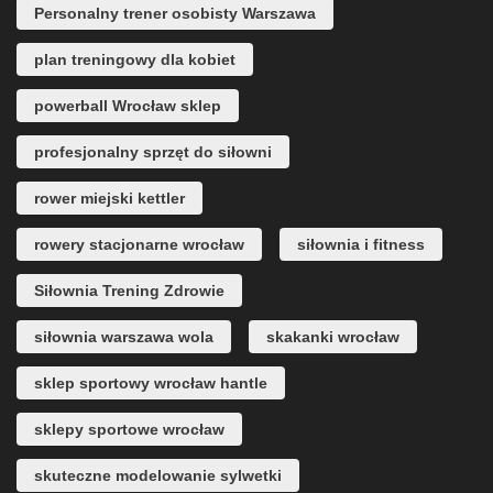
Personalny trener osobisty Warszawa
plan treningowy dla kobiet
powerball Wrocław sklep
profesjonalny sprzęt do siłowni
rower miejski kettler
rowery stacjonarne wrocław
siłownia i fitness
Siłownia Trening Zdrowie
siłownia warszawa wola
skakanki wrocław
sklep sportowy wrocław hantle
sklepy sportowe wrocław
skuteczne modelowanie sylwetki