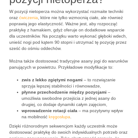
W pozycji nietoperza można wykorzystać rozmaite techniki
oraz
ćwiczenia
, które nie tylko wzmocnią ciało, ale również
poprawią jego elastyczność. Ważne jest, aby rozpocząć
praktykę z hamakiem, gdyż oferuje on dodatkowe wsparcie
dla uczestników. Na początku warto wykonać głęboki wdech,
unieść nogi pod kątem 90 stopni i utrzymać tę pozycję przez
sześć do ośmiu oddechów.
Można także dostosować tradycyjne asany jogi do warunków
panujących w powietrzu. Przykładowe modyfikacje to:
zwis z lekko zgiętymi nogami
– to rozwiązanie
sprzyja lepszej stabilności i równowadze,
płynne przechodzenie między pozycjami
–
umożliwia swobodne przejścia z jednej asany do
drugiej, co dodaje dynamiki całym zajęciom,
wprowadzenie rotacji ciała
– ma pozytywny wpływ
na mobilność
kręgosłupa
.
Dzięki różnorodnym sekwencjom każdy uczestnik może
dostosować praktykę do swoich indywidualnych potrzeb oraz