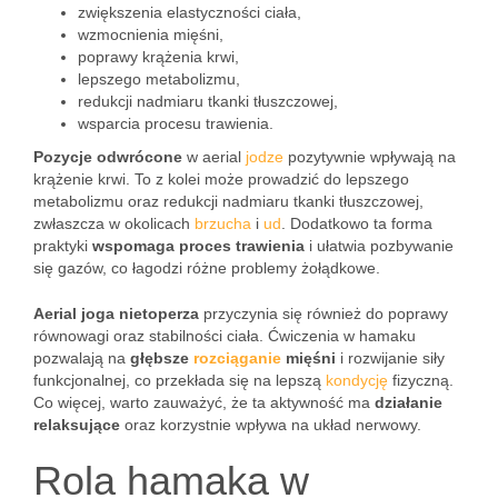
zwiększenia elastyczności ciała,
wzmocnienia mięśni,
poprawy krążenia krwi,
lepszego metabolizmu,
redukcji nadmiaru tkanki tłuszczowej,
wsparcia procesu trawienia.
Pozycje odwrócone
w aerial
jodze
pozytywnie wpływają na
krążenie krwi. To z kolei może prowadzić do lepszego
metabolizmu oraz redukcji nadmiaru tkanki tłuszczowej,
zwłaszcza w okolicach
brzucha
i
ud
. Dodatkowo ta forma
praktyki
wspomaga proces trawienia
i ułatwia pozbywanie
się gazów, co łagodzi różne problemy żołądkowe.
Aerial joga nietoperza
przyczynia się również do poprawy
równowagi oraz stabilności ciała. Ćwiczenia w hamaku
pozwalają na
głębsze
rozciąganie
mięśni
i rozwijanie siły
funkcjonalnej, co przekłada się na lepszą
kondycję
fizyczną.
Co więcej, warto zauważyć, że ta aktywność ma
działanie
relaksujące
oraz korzystnie wpływa na układ nerwowy.
Rola hamaka w