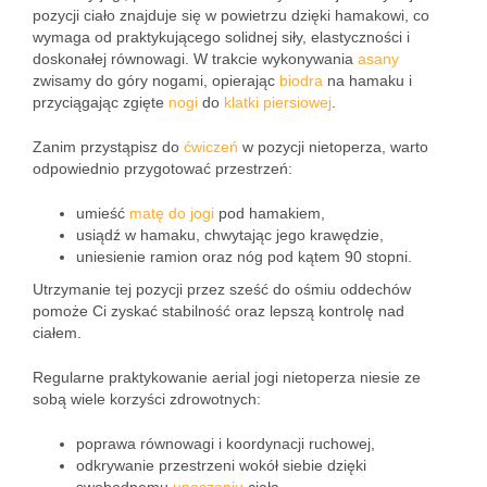
pozycji ciało znajduje się w powietrzu dzięki hamakowi, co
wymaga od praktykującego solidnej siły, elastyczności i
doskonałej równowagi. W trakcie wykonywania
asany
zwisamy do góry nogami, opierając
biodra
na hamaku i
przyciągając zgięte
nogi
do
klatki piersiowej
.
Zanim przystąpisz do
ćwiczeń
w pozycji nietoperza, warto
odpowiednio przygotować przestrzeń:
umieść
matę do jogi
pod hamakiem,
usiądź w hamaku, chwytając jego krawędzie,
uniesienie ramion oraz nóg pod kątem 90 stopni.
Utrzymanie tej pozycji przez sześć do ośmiu oddechów
pomoże Ci zyskać stabilność oraz lepszą kontrolę nad
ciałem.
Regularne praktykowanie aerial jogi nietoperza niesie ze
sobą wiele korzyści zdrowotnych:
poprawa równowagi i koordynacji ruchowej,
odkrywanie przestrzeni wokół siebie dzięki