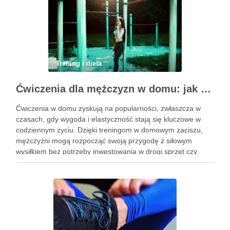
Trening i dieta
Ćwiczenia dla mężczyzn w domu: jak zacząć i utrzymać motywację
Ćwiczenia w domu zyskują na popularności, zwłaszcza w
czasach, gdy wygoda i elastyczność stają się kluczowe w
codziennym życiu. Dzięki treningom w domowym zaciszu,
mężczyźni mogą rozpocząć swoją przygodę z siłowym
wysiłkiem bez potrzeby inwestowania w drogi sprzęt czy
dojazdy do siłowni. Regularne ćwiczenia, które można
wykonać z wykorzystaniem masy …