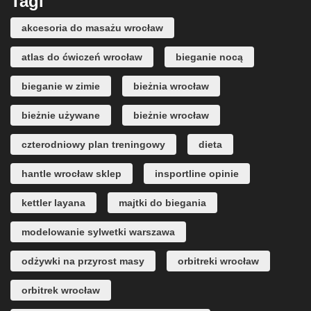
Tagi
akcesoria do masażu wrocław
atlas do ćwiczeń wrocław
bieganie nocą
bieganie w zimie
bieżnia wrocław
bieżnie używane
bieżnie wrocław
czterodniowy plan treningowy
dieta
hantle wrocław sklep
insportline opinie
kettler layana
majtki do biegania
modelowanie sylwetki warszawa
odżywki na przyrost masy
orbitreki wrocław
orbitrek wrocław