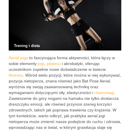
Trening i dieta
Aerial joga
to fascynująca forma aktywności, która łączy w
sobie elementy
jogi
,
pilatesu
i akrobatyki, oferując
uczestnikom zupełnie nowe doświadczenie w świecie
fitnessu
. Wśród wielu pozycji, które można w niej wykonywać,
pozycja nietoperza, znana również jako Bat Pose Aerial,
wyróżnia się swoją zaawansowaną techniką oraz
wymaganiami dotyczącymi siły, elastyczności i
równowagi
.
Zawieszenie do góry nogami na hamaku nie tylko dostarcza
dreszczyku emocji, ale również przynosi szereg korzyści
zdrowotnych, takich jak poprawa trawienia czy krążenia. W
tym kontekście, warto odkryć, jak praktyka aerial jogi
nietoperza może zmienić nasze podejście do ruchu i zdrowia,
wprowadzając nas w świat, w którym grawitacja staje się