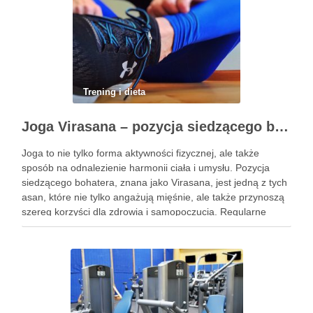
Trening i dieta
Joga Virasana – pozycja siedzącego bohatera i jej korzyści
Joga to nie tylko forma aktywności fizycznej, ale także
sposób na odnalezienie harmonii ciała i umysłu. Pozycja
siedzącego bohatera, znana jako Virasana, jest jedną z tych
asan, które nie tylko angażują mięśnie, ale także przynoszą
szereg korzyści dla zdrowia i samopoczucia. Regularne
praktykowanie tej pozycji może poprawić elastyczność
stawów, zmniejszyć …