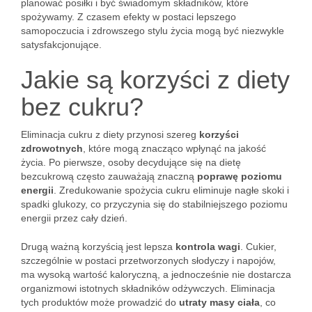
planować posiłki i być świadomym składników, które
spożywamy. Z czasem efekty w postaci lepszego
samopoczucia i zdrowszego stylu życia mogą być niezwykle
satysfakcjonujące.
Jakie są korzyści z diety
bez cukru?
Eliminacja cukru z diety przynosi szereg
korzyści
zdrowotnych
, które mogą znacząco wpłynąć na jakość
życia. Po pierwsze, osoby decydujące się na dietę
bezcukrową często zauważają znaczną
poprawę poziomu
energii
. Zredukowanie spożycia cukru eliminuje nagłe skoki i
spadki glukozy, co przyczynia się do stabilniejszego poziomu
energii przez cały dzień.
Drugą ważną korzyścią jest lepsza
kontrola wagi
. Cukier,
szczególnie w postaci przetworzonych słodyczy i napojów,
ma wysoką wartość kaloryczną, a jednocześnie nie dostarcza
organizmowi istotnych składników odżywczych. Eliminacja
tych produktów może prowadzić do
utraty masy ciała
, co