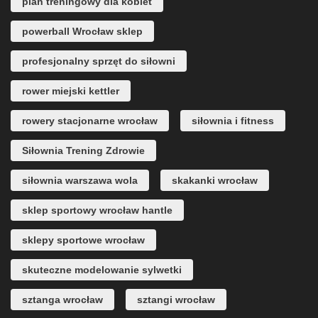
plan treningowy dla kobiet
powerball Wrocław sklep
profesjonalny sprzęt do siłowni
rower miejski kettler
rowery stacjonarne wrocław
siłownia i fitness
Siłownia Trening Zdrowie
siłownia warszawa wola
skakanki wrocław
sklep sportowy wrocław hantle
sklepy sportowe wrocław
skuteczne modelowanie sylwetki
sztanga wrocław
sztangi wrocław