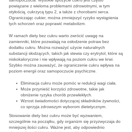
samopoczucia. Wysokie spożycie cukru jest często
powiązane z wieloma problemami zdrowotnymi, w tym
otyłością, cukrzycą typu 2, a także z chorobami serca.
Ograniczając cukier, można zmniejszyć ryzyko wystąpienia
tych schorzeń oraz poprawić metabolizm.
W ramach diety bez cukru warto zwrócić uwagę na
zamienniki, które pozwalają na osłodzenie potraw bez
dodatku cukru. Można rozważyć użycie naturalnych
substancji słodzących, takich jak stewia czy erytrytol, które są
niskokaloryczne i nie wpływają na poziom cukru we krwi.
Szybko można zauważyć, że ograniczenie cukru wpływa na
poziom energii oraz samopoczucie psychiczne.
Eliminacja cukru może pomóc w redukcji wagi ciała.
Może przynieść korzyści zdrowotne, takie jak
obniżenie ryzyka chorób przewlekłych.
Wzrost świadomości dotyczącej składników żywności,
co sprzyja zdrowszym wyborom dietetycznym.
Stosowanie diety bez cukru może być wyzwaniem,
szczególnie na początku, gdy organizm się przyzwyczaja do
mniejszej ilości cukru. Ważne jest, aby odpowiednio