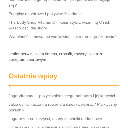
siłę?
Przepisy na zdrowe i pożywne śniadania
The Body Shop Vitamin C – kosmetyki z witaminą C i ich
właściwości dla skóry
Wydolność tlenowa: co warto wiedzieć o treningu i zdrowiu?
kettler serwis, sklep fitness, crossfit, rowery, sklep ze
sprzętem sportowym
Ostatnie wpisy
Joga Virasana – pozycja siedzącego bohatera i jej korzyści
Jakie ochraniacze na rower dla dziecka wybrać? Praktyczny
poradnik
Joga brzucha: korzyści, asany i techniki oddechowe
Ultradźwięki w fizykoterapii: na co pomagają, wskazania,