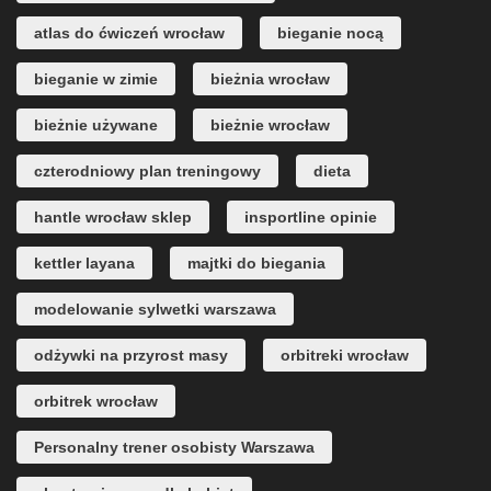
atlas do ćwiczeń wrocław
bieganie nocą
bieganie w zimie
bieżnia wrocław
bieżnie używane
bieżnie wrocław
czterodniowy plan treningowy
dieta
hantle wrocław sklep
insportline opinie
kettler layana
majtki do biegania
modelowanie sylwetki warszawa
odżywki na przyrost masy
orbitreki wrocław
orbitrek wrocław
Personalny trener osobisty Warszawa