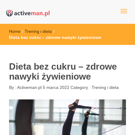
kettler serwis, sklep fitness, crossfit, rowery, sklep ze sprzętem
active man – sprzęt sportowy Wrocła
sportowym
Home
/
Trening i dieta
/
Dieta bez cukru – zdrowe nawyki żywieniowe
Dieta bez cukru – zdrowe
nawyki żywieniowe
By :
Activeman.pl
5 marca 2022
Category :
Trening i dieta