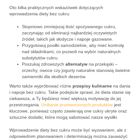
Oto kilka praktycznych wskazówek dotyczących
wprowadzenia diety bez cukru:
Stopniowo zmniejszaj ilość spożywanego cukru,
zaczynając od eliminacji najbardziej oczywistych
źródeł, takich jak słodycze i napoje gazowane.
Przygotowuj posiłki samodzielnie, aby mieć kontrolę
nad składnikami, co pozwoli na wybór naturalnych
substytutów cukru.
Poszukaj zdrowszych
alternatyw
na przekąski –
orzechy, owoce czy jogurty naturalne stanowią świetne
zamienniki dla słodkich deserów.
Warto także wypróbować różne
przepisy kulinarne
na dania
i napoje bez cukru. Takie podejście sprawi, że dieta stanie się
ciekawsza, a Ty będziesz mieć większą motywację do jej
przestrzegania.
Unikanie przetworzonych produktów
jest
kluczowe, ponieważ często zawierają one cukry ukryte oraz
sztuczne dodatki, które mogą sabotować nasze wysiłki.
Wprowadzenie diety bez cukru może być wyzwaniem, ale z
odpowiednim planowaniem i determinacją można zauważyć