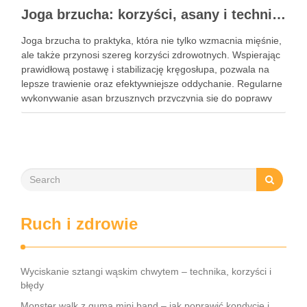
Joga brzucha: korzyści, asany i techniki oddechowe
Joga brzucha to praktyka, która nie tylko wzmacnia mięśnie,
ale także przynosi szereg korzyści zdrowotnych. Wspierając
prawidłową postawę i stabilizację kręgosłupa, pozwala na
lepsze trawienie oraz efektywniejsze oddychanie. Regularne
wykonywanie asan brzusznych przyczynia się do poprawy
elastyczności i równowagi, a także staje się kluczem do
wzmocnienia centrum ciała. W dzisiejszym …
Ruch i zdrowie
Wyciskanie sztangi wąskim chwytem – technika, korzyści i
błędy
Monster walk z gumą mini band – jak poprawić kondycję i