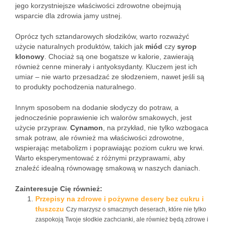
jego korzystniejsze właściwości zdrowotne obejmują
wsparcie dla zdrowia jamy ustnej.
Oprócz tych sztandarowych słodzików, warto rozważyć
użycie naturalnych produktów, takich jak
miód
czy
syrop
klonowy
. Chociaż są one bogatsze w kalorie, zawierają
również cenne minerały i antyoksydanty. Kluczem jest ich
umiar – nie warto przesadzać ze słodzeniem, nawet jeśli są
to produkty pochodzenia naturalnego.
Innym sposobem na dodanie słodyczy do potraw, a
jednocześnie poprawienie ich walorów smakowych, jest
użycie przypraw.
Cynamon
, na przykład, nie tylko wzbogaca
smak potraw, ale również ma właściwości zdrowotne,
wspierając metabolizm i poprawiając poziom cukru we krwi.
Warto eksperymentować z różnymi przyprawami, aby
znaleźć idealną równowagę smakową w naszych daniach.
Zainteresuje Cię również:
Przepisy na zdrowe i pożywne desery bez cukru i
tłuszczu
Czy marzysz o smacznych deserach, które nie tylko
zaspokoją Twoje słodkie zachcianki, ale również będą zdrowe i