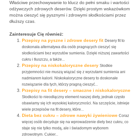
Właściwe przechowywanie to klucz do pełni smaku i wartości
odżywczych zdrowych deserów. Dzięki prostym wskazówkom
można cieszyć się pysznymi i zdrowymi słodkościami przez
dłuższy czas.
Zainteresuje Cię również:
Przepisy na pyszne i zdrowe desery fit
Desery fit to
doskonała alternatywa dla osób pragnących cieszyć się
słodkościami bez wyrzutów sumienia. Dzięki niższej zawartości
cukru i tłuszczu, a także...
Przepisy na niskokaloryczne desery
Słodkie
przyjemności nie muszą wiązać się z wyrzutami sumienia ani
nadmiarem kalorii. Niskokaloryczne desery to doskonałe
rozwiązanie dla tych, którzy pragną cieszyć...
Przepisy na fit desery – smaczne i niskokaloryczne
Słodkości to nieodłączny element naszej diety, jednak często
obawiamy się ich wysokiej kaloryczności. Na szczęście, istnieje
wiele przepisów na fit desery, które...
Dieta bez cukru – zdrowe nawyki żywieniowe
Coraz
więcej osób decyduje się na wprowadzenie diety bez cukru, co
staje się nie tylko modą, ale i świadomym wyborem
zdrowotnym. Cukier...