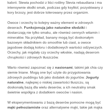
kalorii. Stewia pochodzi z liści rośliny Stevia rebaudiana i ma
intensywnie słodki smak, podczas gdy ksylitol, pozyskiwany z
kory brzozy, jest dobrze tolerowany przez organizm.
Owoce i orzechy to kolejny ważny element w zdrowych
deserach.
Funkcjonują jako naturalne słodziki
i
dostarczają nie tylko smaku, ale również cennych witamin i
minerałów. Na przykład, banany mogą być doskonałym
bazowym składnikiem do smoothie lub ciast, a owoce
jagodowe dodają koloru i dodatkowych wartości odżywczych.
Orzechy, jak migdały czy orzechy włoskie, nadają deserom
chrupkości i zdrowych tłuszczów.
Warto również zapoznać się z
nasionami
, takimi jak chia czy
siemie lniane. Mogą one być użyte do przygotowania
zdrowych puddingu lub jako dodatek do jogurtów.
Jogurty
naturalne
, najlepiej o niskiej zawartości tłuszczu, są
doskonałą bazą dla wielu deserów, a ich neutralny smak
świetnie współgra z dodatkiem owoców i nasion.
W eksperymentowaniu z bazą deserów pomocne mogą być
mąki pełnoziarniste
oraz alternatywne mąki, takie jak mąka