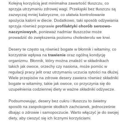
Kolejną korzyścią jest minimalna zawartość tłuszczu, co
sprzyja utrzymaniu zdrowej wagi. Przekąski bez tłuszczu są
zazwyczaj mniej kaloryczne, co ułatwia kontrolowanie
spożycia kalorii w diecie. Dodatkowo, taki sposób odżywiania
sprzyja również poprawie
profilaktyki chorób sercowo-
naczyniowych
, ponieważ nadmiar tłuszczów może
prowadzić do zwiększenia poziomu cholesterolu we krwi.
Desery te często są również bogate w błonnik i witaminy, co
korzystnie wpływa na
trawienie
oraz ogólną kondycję
organizmu. Błonnik, który można znaleźć w składnikach
takich jak owoce, orzechy czy nasiona, może pomóc w
regulacji pracy jelit oraz utrzymaniu uczucia sytości na dłużej.
Wiele przepisów na zdrowe desery zawiera również składniki
bogate w witaminy, takie jak owoce, co przyczynia się do
uzupełnienia codziennej diety w ważne składniki odżywcze.
Podsumowując, desery bez cukru i tłuszczu to świetny
sposób na zaspokojenie słodkich zachcianek, jednocześnie
dbając o zdrowie i samopoczucie. Warto włączyć je do swojej
diety, aby cieszyć się ich licznymi korzyściami.