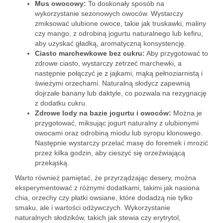
Mus owocowy:
To doskonały sposób na
wykorzystanie sezonowych owoców. Wystarczy
zmiksować ulubione owoce, takie jak truskawki, maliny
czy mango, z odrobiną jogurtu naturalnego lub kefiru,
aby uzyskać gładką, aromatyczną konsystencję.
Ciasto marchewkowe bez cukru:
Aby przygotować to
zdrowe ciasto, wystarczy zetrzeć marchewki, a
następnie połączyć je z jajkami, mąką pełnoziarnistą i
świeżymi orzechami. Naturalną słodycz zapewnią
dojrzałe banany lub daktyle, co pozwala na rezygnację
z dodatku cukru.
Zdrowe lody na bazie jogurtu i owoców:
Można je
przygotować, miksując jogurt naturalny z ulubionymi
owocami oraz odrobiną miodu lub syropu klonowego.
Następnie wystarczy przelać masę do foremek i mrozić
przez kilka godzin, aby cieszyć się orzeźwiającą
przekąską.
Warto również pamiętać, że przyrządzając desery, można
eksperymentować z różnymi dodatkami, takimi jak nasiona
chia, orzechy czy płatki owsiane, które dodadzą nie tylko
smaku, ale i wartości odżywczych. Wykorzystanie
naturalnych słodzików, takich jak stewia czy erytrytol,