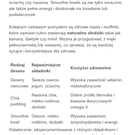
orzechy czy nasiona. Smoothie bowls są nie tylko smaczne,
ale także pełne energii i doskonałe na śniadanie lub
podwieczorek.
Kolejnym ciekawym pomysłem są zdrowe ciasta i muffinki,
które zamiast cukru zawierają
naturalne słodziki
takie jak
banany, daktyle czy miód. Można je przygotować z mąki
pełnoziarnistej lub owsianej, co sprawia, że są bardziej
sycące i korzystniejsze dla zdrowia.
Rodzaj
Najważniejsze
Korzyści zdrowotne
deseru
składniki
Desery
Świeże owoce,
Wysoka zawartość witamin,
owocowe
jogurt, orzechy
niskokaloryczne
Nasiona chia,
Dobre źródło błonnika i
Chia
mleko roślinne,
kwasów tłuszczowych
pudding
słodziki
omega-3
Smoothie
Owoce, mleko
Wysoka zawartość
bowl
roślinne, dodatki
antyoksydantów i energii
Ostatecznie, eksperymentowanie z różnymi składnikami i