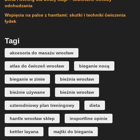
odchudzania
Wspięcia na palce z hantlami: skutki i techniki ćwiczenia
łydek
Tagi
akcesoria do masażu wrocław
atlas do ćwiczeń wrocław
bieganie nocą
bieganie w zimie
bieżnia wrocław
bieżnie używane
bieżnie wrocław
czterodniowy plan treningowy
dieta
hantle wrocław sklep
insportline opinie
kettler layana
majtki do biegania