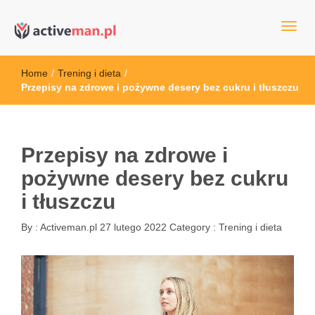
kettler serwis, sklep fitness, crossfit, rowery, sklep ze sprzętem
active man – sprzęt sportowy Wrocła
sportowym
Home
/
Trening i dieta
/
Przepisy na zdrowe i pożywne desery bez cukru i tłuszczu
Przepisy na zdrowe i
pożywne desery bez cukru
i tłuszczu
By :
Activeman.pl
27 lutego 2022
Category :
Trening i dieta