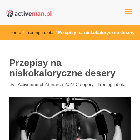
kettler serwis, sklep fitness, crossfit, rowery, sklep ze sprzętem
active man – sprzęt sportowy Wrocła
sportowym
Home
/
Trening i dieta
/
Przepisy na niskokaloryczne desery
Przepisy na
niskokaloryczne desery
By :
Activeman.pl
23 marca 2022
Category :
Trening i dieta