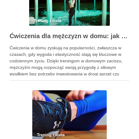
Trening i dieta
Ćwiczenia dla mężczyzn w domu: jak zacząć i utrzymać motywację
Ćwiczenia w domu zyskują na popularności, zwłaszcza w
czasach, gdy wygoda i elastyczność stają się kluczowe w
codziennym życiu. Dzięki treningom w domowym zaciszu,
mężczyźni mogą rozpocząć swoją przygodę z siłowym
wysiłkiem bez potrzeby inwestowania w drogi sprzęt czy
dojazdy do siłowni. Regularne ćwiczenia, które można
wykonać z wykorzystaniem masy …
Trening i dieta