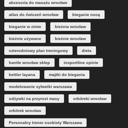
akcesoria do masażu wrocław
atlas do ćwiczeń wrocław
bieganie nocą
bieganie w zimie
bieżnia wrocław
bieżnie używane
bieżnie wrocław
czterodniowy plan treningowy
dieta
hantle wrocław sklep
insportline opinie
kettler layana
majtki do biegania
modelowanie sylwetki warszawa
odżywki na przyrost masy
orbitreki wrocław
orbitrek wrocław
Personalny trener osobisty Warszawa