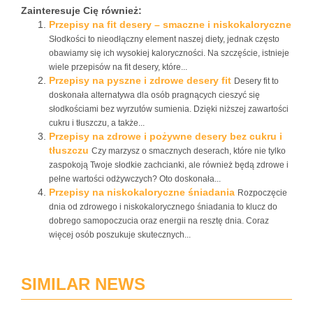
Zainteresuje Cię również:
Przepisy na fit desery – smaczne i niskokaloryczne
Słodkości to nieodłączny element naszej diety, jednak często
obawiamy się ich wysokiej kaloryczności. Na szczęście, istnieje
wiele przepisów na fit desery, które...
Przepisy na pyszne i zdrowe desery fit
Desery fit to
doskonała alternatywa dla osób pragnących cieszyć się
słodkościami bez wyrzutów sumienia. Dzięki niższej zawartości
cukru i tłuszczu, a także...
Przepisy na zdrowe i pożywne desery bez cukru i
tłuszczu
Czy marzysz o smacznych deserach, które nie tylko
zaspokoją Twoje słodkie zachcianki, ale również będą zdrowe i
pełne wartości odżywczych? Oto doskonała...
Przepisy na niskokaloryczne śniadania
Rozpoczęcie
dnia od zdrowego i niskokalorycznego śniadania to klucz do
dobrego samopoczucia oraz energii na resztę dnia. Coraz
więcej osób poszukuje skutecznych...
SIMILAR NEWS