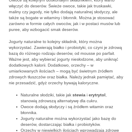
Owoce są kolejnym doskonałym składnikiem, który warto
włączyć do deserów. Świeże owoce, takie jak truskawki,
maliny czy jagody, nie tylko dodają naturalnej słodyczy, ale
także są bogate w witaminy i błonnik. Można je stosować
zarówno w formie całych owoców, jak i w postaci musów lub
puree, aby wzbogacić smak deserów.
Jogurty naturalne to kolejny składnik, który można
wykorzystać. Zawierają białko i probiotyki, co czyni je zdrową
bazą do różnego rodzaju deserów, od mousse po parfait.
Ważne jest, aby wybierać jogurty niesłodzone, aby uniknąć
dodatkowych kalorii. Dodatkowo, orzechy – w
umiarkowanych ilościach – mogą być świetnym źródłem
zdrowych tłuszczów oraz białka. Należy jednak pamiętać, aby
nie przesadzić, gdyż orzechy bywają kaloryczne.
Naturalne słodziki, takie jak
stewia
i
erytrytol
,
stanowią zdrowszą alternatywę dla cukru.
Owoce dodają słodyczy i są źródłem witamin oraz
błonnika.
Jogurty naturalne można wykorzystać jako bazę do
deserów, dostarczając białka i probiotyków.
Orzechy w niewielkich ilościach wprowadzają zdrowe