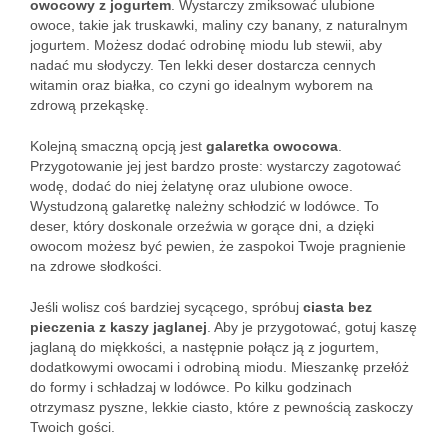
owocowy z jogurtem
. Wystarczy zmiksować ulubione
owoce, takie jak truskawki, maliny czy banany, z naturalnym
jogurtem. Możesz dodać odrobinę miodu lub stewii, aby
nadać mu słodyczy. Ten lekki deser dostarcza cennych
witamin oraz białka, co czyni go idealnym wyborem na
zdrową przekąskę.
Kolejną smaczną opcją jest
galaretka owocowa
.
Przygotowanie jej jest bardzo proste: wystarczy zagotować
wodę, dodać do niej żelatynę oraz ulubione owoce.
Wystudzoną galaretkę należny schłodzić w lodówce. To
deser, który doskonale orzeźwia w gorące dni, a dzięki
owocom możesz być pewien, że zaspokoi Twoje pragnienie
na zdrowe słodkości.
Jeśli wolisz coś bardziej sycącego, spróbuj
ciasta bez
pieczenia z kaszy jaglanej
. Aby je przygotować, gotuj kaszę
jaglaną do miękkości, a następnie połącz ją z jogurtem,
dodatkowymi owocami i odrobiną miodu. Mieszankę przełóż
do formy i schładzaj w lodówce. Po kilku godzinach
otrzymasz pyszne, lekkie ciasto, które z pewnością zaskoczy
Twoich gości.