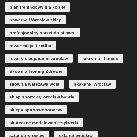
plan treningowy dla kobiet
powerball Wrocław sklep
profesjonalny sprzęt do siłowni
rower miejski kettler
rowery stacjonarne wrocław
siłownia i fitness
Siłownia Trening Zdrowie
siłownia warszawa wola
skakanki wrocław
sklep sportowy wrocław hantle
sklepy sportowe wrocław
skuteczne modelowanie sylwetki
sztanga wrocław
sztangi wrocław