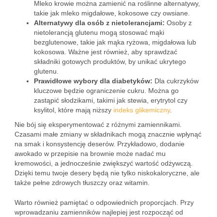
Mleko krowie można zamienić na roślinne alternatywy,
takie jak mleko migdałowe, kokosowe czy owsiane.
Alternatywy dla osób z nietolerancjami:
Osoby z
nietolerancją glutenu mogą stosować mąki
bezglutenowe, takie jak mąka ryżowa, migdałowa lub
kokosowa. Ważne jest również, aby sprawdzać
składniki gotowych produktów, by unikać ukrytego
glutenu.
Prawidłowe wybory dla diabetyków:
Dla cukrzyków
kluczowe będzie ograniczenie cukru. Można go
zastąpić słodzikami, takimi jak stewia, erytrytol czy
ksylitol, które mają niższy
indeks glikemiczny
.
Nie bój się eksperymentować z różnymi zamiennikami.
Czasami małe zmiany w składnikach mogą znacznie wpłynąć
na smak i konsystencję deserów. Przykładowo, dodanie
awokado w przepisie na brownie może nadać mu
kremowości, a jednocześnie zwiększyć wartość odżywczą.
Dzięki temu twoje desery będą nie tylko niskokaloryczne, ale
także pełne zdrowych tłuszczy oraz witamin.
Warto również pamiętać o odpowiednich proporcjach. Przy
wprowadzaniu zamienników najlepiej jest rozpocząć od