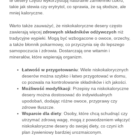
te desery często wykorzystują naturalne zamienniki cukru,
takie jak stewia czy erytrytol, co sprawia, że są słodsze, ale
mniej kaloryczne.
Warto także zauważyć, że niskokaloryczne desery często
zawierają więcej
zdrowych składników odżywczych
niż
tradycyjne wypieki. Mogą być wzbogacone o owoce, orzechy,
a także błonnik pokarmowy, co przyczynia się do lepszego
samopoczucia i zdrowia. Dostarczają one witamin i
minerałów, które wspierają organizm.
Łatwość w przygotowaniu
: Wiele niskokalorycznych
deserów można szybko i łatwo przygotować w domu,
co pozwala na kontrolowanie składników i ich jakości.
Możliwość modyfikacji
: Przepisy na niskokaloryczne
desery można dostosować do indywidualnych
upodobań, dodając różne owoce, przyprawy czy
zdrowe tłuszcze.
Wsparcie dla diety
: Osoby, które chcą schudnąć czy
utrzymać zdrową wagę, mogą z powodzeniem włączyć
niskokaloryczne desery do swojej diety, co czyni ich
plan żywieniowy bardziej urozmaiconym.