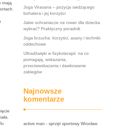
e mają
Joga Virasana – pozycja siedzącego
ortach.
bohatera i jej korzyści
h
Jakie ochraniacze na rower dla dziecka
wybrać? Praktyczny poradnik
Joga brzucha: korzyści, asany i techniki
oddechowe
Ultradźwięki w fizykoterapii: na co
pomagają, wskazania,
przeciwwskazania i dawkowanie
zabiegów
Najnowsze
komentarze
nięcie
iała.
lu
active man - sprzęt sportowy Wrocław