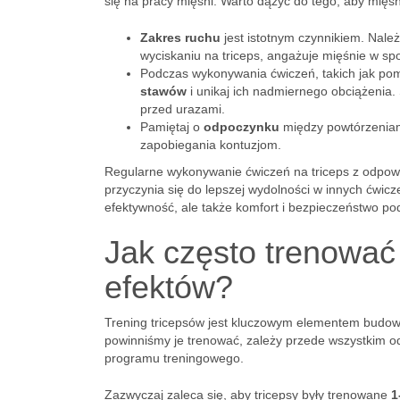
się na pracy mięśni. Warto dążyć do tego, aby mięśn
Zakres ruchu
jest istotnym czynnikiem. Należ
wyciskaniu na triceps, angażuje mięśnie w sp
Podczas wykonywania ćwiczeń, takich jak pom
stawów
i unikaj ich nadmiernego obciążenia.
przed urazami.
Pamiętaj o
odpoczynku
między powtórzeniami
zapobiegania kontuzjom.
Regularne wykonywanie ćwiczeń na triceps z odpowi
przyczynia się do lepszej wydolności w innych ćwicz
efektywność, ale także komfort i bezpieczeństwo po
Jak często trenować 
efektów?
Trening tricepsów jest kluczowym elementem budowani
powinniśmy je trenować, zależy przede wszystkim 
programu treningowego.
Zazwyczaj zaleca się, aby tricepsy były trenowane
1