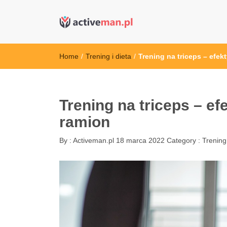
active man – s
kettler serwis, sklep fitness, crossfit, rowery, sklep
Home
/
Trening i dieta
/
Trening na triceps – efe
Trening na triceps – e
ramion
By :
Activeman.pl
18 marca 2022
Category :
Trening 