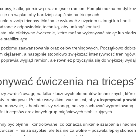
icepsy, klatkę piersiową oraz mięśnie ramion. Pompki można modyfiko
 je na wąsko, aby bardziej skupić się na tricepsach.
ale rozwija tricepsy. Można je wykonać z użyciem sztangi lub hantli.
dzane z odpowiednią techniką, aby uniknąć kontuzji.
oste, ale efektywne ćwiczenie, które można wykonywać stojąc lub siedz
e stabilizujące.
o poziomu zaawansowania oraz celów treningowych. Początkowo dobrze
zym ciężarem, a następnie stopniowo zwiększać intensywność treningów.
 poprawia wygląd ramion, ale również przyczynia się do większej wyda
nywać ćwiczenia na triceps
leży zwrócić uwagę na kilka kluczowych elementów technicznych, które
kty treningowe. Przede wszystkim, ważne jest, aby
utrzymywać prawi
ę na maszynie, z hantlami czy sztangą, należy zachować wyprostowaną
i tricepsów oraz innych grup mięśniowych stabilizujących.
winny być płynne i kontrolowane, co oznacza unikanie szarpania i nadm
iczeń – nie za szybkie, ale też nie za wolne – pozwala lepiej skonce