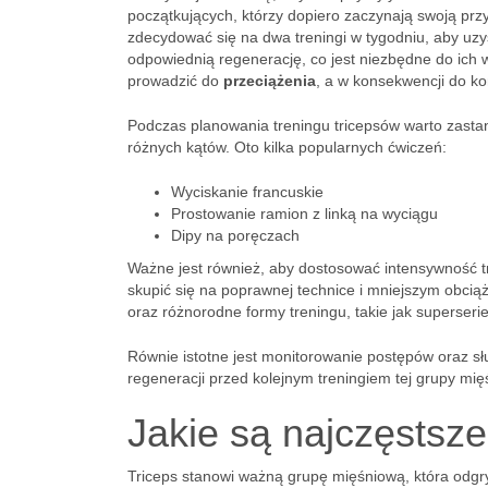
początkujących, którzy dopiero zaczynają swoją pr
zdecydować się na dwa treningi w tygodniu, aby uzy
odpowiednią regenerację, co jest niezbędne do ich 
prowadzić do
przeciążenia
, a w konsekwencji do kon
Podczas planowania treningu tricepsów warto zasta
różnych kątów. Oto kilka popularnych ćwiczeń:
Wyciskanie francuskie
Prostowanie ramion z linką na wyciągu
Dipy na poręczach
Ważne jest również, aby dostosować intensywność
skupić się na poprawnej technice i mniejszym obci
oraz różnorodne formy treningu, takie jak superserie
Równie istotne jest monitorowanie postępów oraz słu
regeneracji przed kolejnym treningiem tej grupy mię
Jakie są najczęstsze
Triceps stanowi ważną grupę mięśniową, która odgr