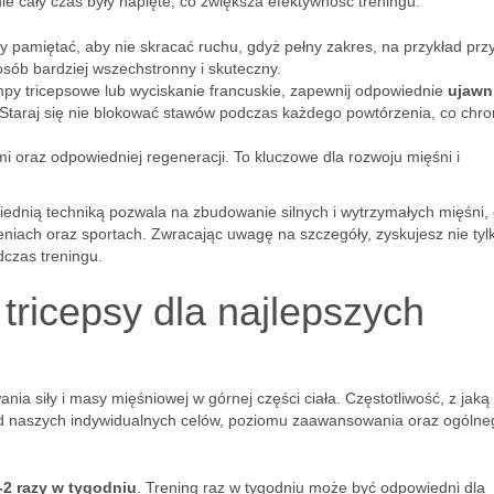
ie cały czas były napięte, co zwiększa efektywność treningu.
y pamiętać, aby nie skracać ruchu, gdyż pełny zakres, na przykład prz
osób bardziej wszechstronny i skuteczny.
py tricepsowe lub wyciskanie francuskie, zapewnij odpowiednie
ujawn
 Staraj się nie blokować stawów podczas każdego powtórzenia, co chron
 oraz odpowiedniej regeneracji. To kluczowe dla rozwoju mięśni i
ednią techniką pozwala na zbudowanie silnych i wytrzymałych mięśni,
eniach oraz sportach. Zwracając uwagę na szczegóły, zyskujesz nie tyl
dczas treningu.
tricepsy dla najlepszych
a siły i masy mięśniowej w górnej części ciała. Częstotliwość, z jaką
od naszych indywidualnych celów, poziomu zaawansowania oraz ogólne
-2 razy w tygodniu
. Trening raz w tygodniu może być odpowiedni dla