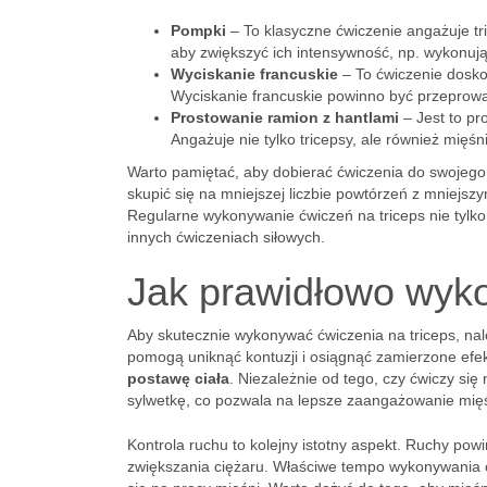
Pompki
– To klasyczne ćwiczenie angażuje tr
aby zwiększyć ich intensywność, np. wykonując
Wyciskanie francuskie
– To ćwiczenie doskon
Wyciskanie francuskie powinno być przeprowa
Prostowanie ramion z hantlami
– Jest to pr
Angażuje nie tylko tricepsy, ale również mięśni
Warto pamiętać, aby dobierać ćwiczenia do swojeg
skupić się na mniejszej liczbie powtórzeń z mniejs
Regularne wykonywanie ćwiczeń na triceps nie tylko
innych ćwiczeniach siłowych.
Jak prawidłowo wyko
Aby skutecznie wykonywać ćwiczenia na triceps, na
pomogą uniknąć kontuzji i osiągnąć zamierzone efe
postawę ciała
. Niezależnie od tego, czy ćwiczy si
sylwetkę, co pozwala na lepsze zaangażowanie mięśn
Kontrola ruchu to kolejny istotny aspekt. Ruchy po
zwiększania ciężaru. Właściwe tempo wykonywania ćw