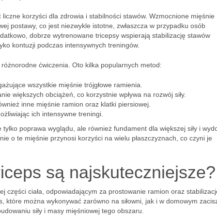
 liczne korzyści dla zdrowia i stabilności stawów. Wzmocnione mięśnie
ej postawy, co jest niezwykle istotne, zwłaszcza w przypadku osób
odatkowo, dobrze wytrenowane tricepsy wspierają stabilizację stawów
yko kontuzji podczas intensywnych treningów.
 różnorodne ćwiczenia. Oto kilka popularnych metod:
ażujące wszystkie mięśnie trójgłowe ramienia.
ie większych obciążeń, co korzystnie wpływa na rozwój siły.
wnież inne mięśnie ramion oraz klatki piersiowej.
ożliwiając ich intensywne treningi.
 tylko poprawa wyglądu, ale również fundament dla większej siły i wyd
e o te mięśnie przynosi korzyści na wielu płaszczyznach, co czyni je
riceps są najskuteczniejsze?
ej części ciała, odpowiadającym za prostowanie ramion oraz stabilizacj
eps, które można wykonywać zarówno na siłowni, jak i w domowym zacis
budowaniu siły i masy mięśniowej tego obszaru.