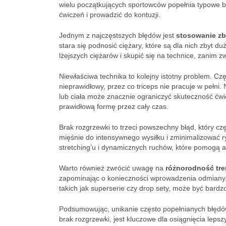
wielu początkujących sportowców popełnia typowe bł
ćwiczeń i prowadzić do kontuzji.
Jednym z najczęstszych błędów jest
stosowanie zb
stara się podnosić ciężary, które są dla nich zbyt 
lżejszych ciężarów i skupić się na technice, zanim z
Niewłaściwa technika to kolejny istotny problem. 
nieprawidłowy, przez co triceps nie pracuje w pełni
lub ciała może znacznie ograniczyć skuteczność ćwi
prawidłową formę przez cały czas.
Brak rozgrzewki to trzeci powszechny błąd, który c
mięśnie do intensywnego wysiłku i zminimalizować ry
stretching’u i dynamicznych ruchów, które pomogą a
Warto również zwrócić uwagę na
różnorodność tr
zapominając o konieczności wprowadzenia odmiany,
takich jak superserie czy drop sety, może być bardz
Podsumowując, unikanie często popełnianych błędów w
brak rozgrzewki, jest kluczowe dla osiągnięcia leps