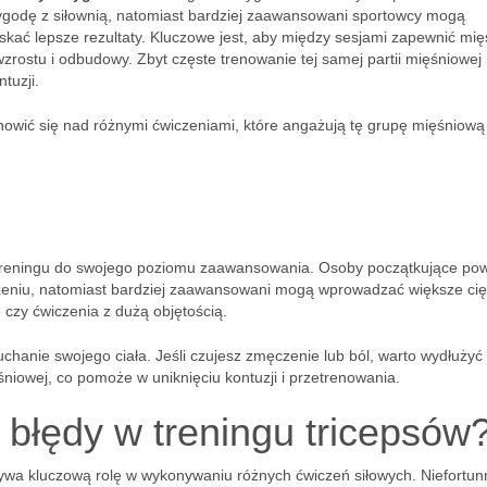
zygodę z siłownią, natomiast bardziej zaawansowani sportowcy mogą
skać lepsze rezultaty. Kluczowe jest, aby między sesjami zapewnić mi
wzrostu i odbudowy. Zbyt częste trenowanie tej samej partii mięśniowe
tuzji.
nowić się nad różnymi ćwiczeniami, które angażują tę grupę mięśniową
 treningu do swojego poziomu zaawansowania. Osoby początkujące po
ążeniu, natomiast bardziej zaawansowani mogą wprowadzać większe ci
 czy ćwiczenia z dużą objętością.
chanie swojego ciała. Jeśli czujesz zmęczenie lub ból, warto wydłużyć
śniowej, co pomoże w uniknięciu kontuzji i przetrenowania.
 błędy w treningu tricepsów
ywa kluczową rolę w wykonywaniu różnych ćwiczeń siłowych. Niefortun