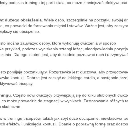
ędy podczas treningu tej partii ciała, co może zmniejszać efektywność
yt dużego obciążenia
. Wiele osób, szczególnie na początku swojej dr
duże, co prowadzi do forsowania mięśni i stawów. Ważne jest, aby zaczyn
większy się obciążenie.
Często można zauważyć osoby, które wykonują ćwiczenia w sposób
. Na przykład, podczas wyciskania sztangi leżąc, nieodpowiednia pozycja
czenia. Dlatego istotne jest, aby dokładnie poznawać ruch i utrzymywa
zęsto pomijają początkujący. Rozgrzewka jest kluczowa, aby przygotowa
zyko kontuzji. Dobrze jest zacząć od lekkiego cardio, a następnie prze
ktywować tricepsy.
eningu
. Często nowi ćwiczący przywiązują się do kilku ulubionych ćwicz
 co może prowadzić do stagnacji w wynikach. Zastosowanie różnych te
o skuteczne.
 treningu tricepsów, takich jak zbyt duże obciążenie, niewłaściwa tec
zych efektów i uniknięcia kontuzji. Dbanie o poprawną formę oraz dosto