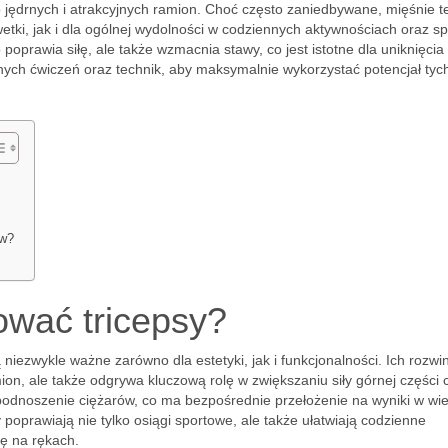
 jędrnych i atrakcyjnych ramion. Choć często zaniedbywane, mięśnie t
tki, jak i dla ogólnej wydolności w codziennych aktywnościach oraz sp
poprawia siłę, ale także wzmacnia stawy, co jest istotne dla uniknięcia
nych ćwiczeń oraz technik, aby maksymalnie wykorzystać potencjał tyc
ów?
ować tricepsy?
ą niezwykle ważne zarówno dla estetyki, jak i funkcjonalności. Ich rozwi
ion, ale także odgrywa kluczową rolę w zwiększaniu siły górnej części c
odnoszenie ciężarów, co ma bezpośrednie przełożenie na wyniki w wie
poprawiają nie tylko osiągi sportowe, ale także ułatwiają codzienne
ię na rękach.