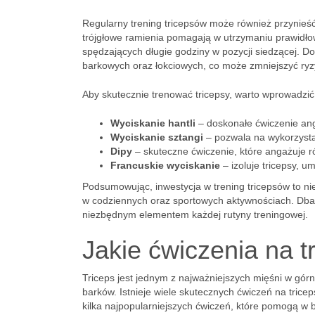
Regularny trening tricepsów może również przynieść
trójgłowe ramienia pomagają w utrzymaniu prawidłow
spędzających długie godziny w pozycji siedzącej. D
barkowych oraz łokciowych, co może zmniejszyć ryz
Aby skutecznie trenować tricepsy, warto wprowadzić
Wyciskanie hantli
– doskonałe ćwiczenie ang
Wyciskanie sztangi
– pozwala na wykorzystan
Dipy
– skuteczne ćwiczenie, które angażuje ró
Francuskie wyciskanie
– izoluje tricepsy, um
Podsumowując, inwestycja w trening tricepsów to nie
w codziennych oraz sportowych aktywnościach. Dbani
niezbędnym elementem każdej rutyny treningowej.
Jakie ćwiczenia na t
Triceps jest jednym z najważniejszych mięśni w górn
barków. Istnieje wiele skutecznych ćwiczeń na tric
kilka najpopularniejszych ćwiczeń, które pomogą w 