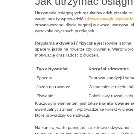
Jak utrzymać osiągn
Utrzymanie osiągniętych rezultatów odchudzania to
wagę, należy wprowadzić
zdrowe nawyki żywieni
zrównoważonej diecie bogatej w owoce, warzywa, bia
wysokokalorycznych przekąsek.
Regularna
aktywność fizyczna
jest równie istotna.
spacery, jazda na rowerze czy pływanie. Warto wp
motywację oraz radość z ćwiczeń.
Typ aktywności
Korzyści zdrowotne
Spacery
Poprawa kondycji i sam
Jazda na rowerze
Wzmocnienie mięśni nóg
Pływanie
Całościowy rozwój ciała
Kluczowym elementem jest także
monitorowanie s
ewentualnych zmian i wprowadzenie korekt w diecie
które prowadziły do nadwagi.
Na koniec, warto pamiętać, że zdrowe odżywianie i a
sposób na poprawę ogólnego samopoczucia i jakość 