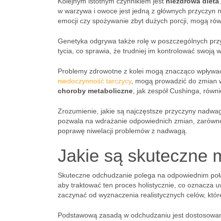
Kolejnym istotnym czynnikiem jest
niezdrowa dieta
w warzywa i owoce jest jedną z głównych przyczyn 
emocji czy spożywanie zbyt dużych porcji, mogą równ
Genetyka odgrywa także rolę w poszczególnych pr
tycia, co sprawia, że trudniej im kontrolować swoją 
Problemy zdrowotne z kolei mogą znacząco wpływa
niedoczynność tarczycy
, mogą prowadzić do zmian w
choroby metaboliczne
, jak zespół Cushinga, rów
Zrozumienie, jakie są najczęstsze przyczyny nadwa
pozwala na wdrażanie odpowiednich zmian, zarówno 
poprawę niwelacji problemów z nadwagą.
Jakie są skuteczne
Skuteczne odchudzanie polega na odpowiednim połąc
aby traktować ten proces holistycznie, co oznacza u
zaczynać od wyznaczenia realistycznych celów, któ
Podstawową zasadą w odchudzaniu jest dostosowani