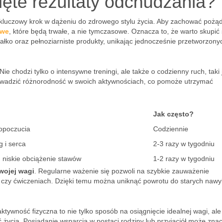
ięte rezultaty odchudzania?
 kluczowy krok w dążeniu do zdrowego stylu życia. Aby zachować pożą
owe
, które będą trwałe, a nie tymczasowe. Oznacza to, że warto skupić 
łko oraz pełnoziarniste produkty, unikając jednocześnie przetworzonyc
 Nie chodzi tylko o intensywne treningi, ale także o codzienny ruch, taki 
rowadzić różnorodność w swoich aktywnościach, co pomoże utrzymać
Jak często?
opoczucia
Codziennie
 i serca
2-3 razy w tygodniu
, niskie obciążenie stawów
1-2 razy w tygodniu
wojej wagi
. Regularne ważenie się pozwoli na szybkie zauważenie
 czy ćwiczeniach. Dzięki temu można uniknąć powrotu do starych naw
ktywność fizyczna to nie tylko sposób na osiągnięcie idealnej wagi, ale
życia. Posiadanie wsparcia w postaci rodziny lub przyjaciół może zna