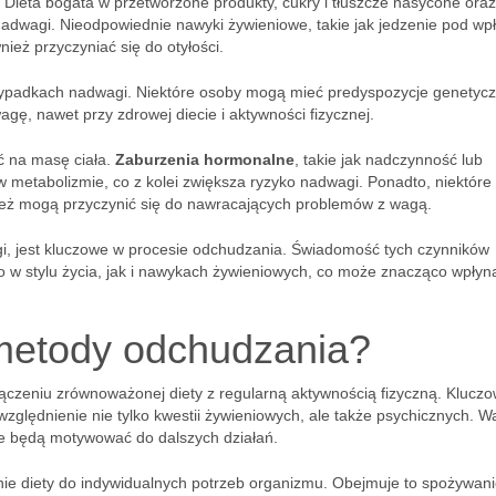
. Dieta bogata w przetworzone produkty, cukry i tłuszcze nasycone ora
nadwagi. Nieodpowiednie nawyki żywieniowe, takie jak jedzenie pod w
ież przyczyniać się do otyłości.
zypadkach nadwagi. Niektóre osoby mogą mieć predyspozycje genetyc
wagę, nawet przy zdrowej diecie i aktywności fizycznej.
ć na masę ciała.
Zaburzenia hormonalne
, takie jak nadczynność lub
 metabolizmie, co z kolei zwiększa ryzyko nadwagi. Ponadto, niektóre
nież mogą przyczynić się do nawracających problemów z wagą.
gi, jest kluczowe w procesie odchudzania. Świadomość tych czynników
w stylu życia, jak i nawykach żywieniowych, co może znacząco wpłyn
 metody odchudzania?
zeniu zrównoważonej diety z regularną aktywnością fizyczną. Kluczow
względnienie nie tylko kwestii żywieniowych, ale także psychicznych. W
re będą motywować do dalszych działań.
e diety do indywidualnych potrzeb organizmu. Obejmuje to spożywan