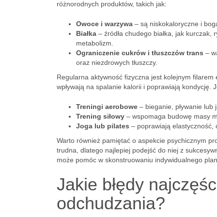
różnorodnych produktów, takich jak:
Owoce i warzywa
– są niskokaloryczne i boga
Białka
– źródła chudego białka, jak kurczak, 
metabolizm.
Ograniczenie cukrów i tłuszczów trans
– wa
oraz niezdrowych tłuszczy.
Regularna aktywność fizyczna jest kolejnym filare
wpływają na spalanie kalorii i poprawiają kondycję
Treningi aerobowe
– bieganie, pływanie lub
Trening siłowy
– wspomaga budowę masy mięśn
Joga lub pilates
– poprawiają elastyczność, 
Warto również pamiętać o aspekcie psychicznym p
trudna, dlatego najlepiej podejść do niej z sukcesyw
może pomóc w skonstruowaniu indywidualnego planu,
Jakie błędy najczęś
odchudzania?