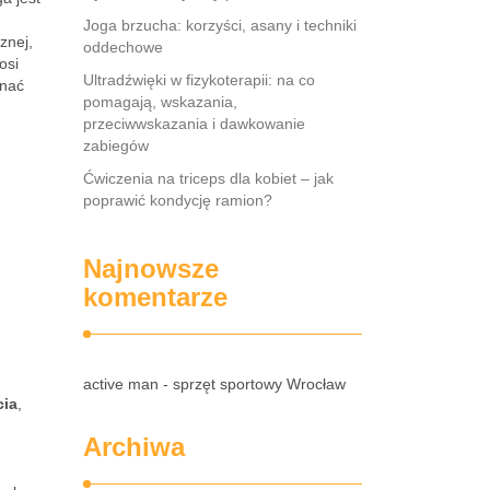
Joga brzucha: korzyści, asany i techniki
znej,
oddechowe
osi
Ultradźwięki w fizykoterapii: na co
znać
pomagają, wskazania,
przeciwwskazania i dawkowanie
zabiegów
Ćwiczenia na triceps dla kobiet – jak
poprawić kondycję ramion?
Najnowsze
komentarze
active man - sprzęt sportowy Wrocław
cia
,
Archiwa