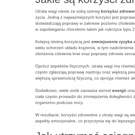
Utrata wagi niesie za sobą szereg
korzyści zdrowo
życia. Jedną z najważniejszych korzyści jest popra
doświadczają poprawy w zakresie poziomu choleste
w zapobieganiu chorobom takim jak cukrzyca typu 2
Kolejną istotną korzyścią jest
zmniejszenie ryzyka
wielu schorzeń układu krążenia, w tym nadciśnienia 
obniżenia ciśnienia krwi oraz poprawy zdrowia serca
Oprócz aspektów fizycznych, utrata wagi ma równi
często zgłaszają poprawę nastroju oraz większą pe
większą sprawnością fizyczną, co sprzyja również a
Dodatkowo, wiele osób zauważa wzrost
energii
oraz
ciała często prowadzi do zmniejszenia dolegliwoś
organizmu podczas nocy.
W rezultacie, korzyści zdrowotne z utraty wagi są 
aspekty emocjonalne, co przyczynia się do lepszego