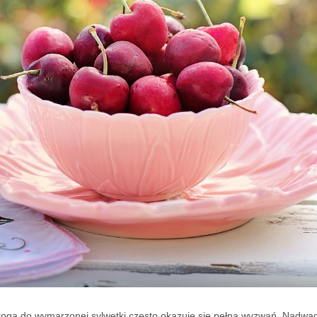
droga do wymarzonej sylwetki często okazuje się pełna wyzwań. Nadwag