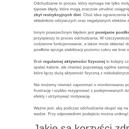
Odchudzanie to proces, który wymaga nie tylko moty
typowe błędy, które mogą znacznie utrudnić osiągni
zbyt restrykcyjnych diet
. Choć idea ograniczenia 
składników odżywczych oraz negatywnych efektów 
Innym powszechnym błędem jest
pomijanie posił
przyspieszy to proces odchudzania. W rzeczywistośc
codzienne funkcjonowanie, a także może skłaniać do
posiłków sprzyja stabilizacji poziomu cukru we krwi 
Brak
regularnej aktywności fizycznej
to kolejny c
spalać kalorie, ale również poprawiają ogólne samo
które łączy dużą aktywność fizyczną z niskokaloryc
Nie możemy również zapominać o monitorowaniu pos
frustrację i szybko rezygnować z podejmowanych dzi
efekty i utrzymywać motywację.
Ważne jest, aby podczas odchudzania skupić się na
wadze. Przy odpowiednim podejściu można uniknąć 
Jakie są korzyści zd