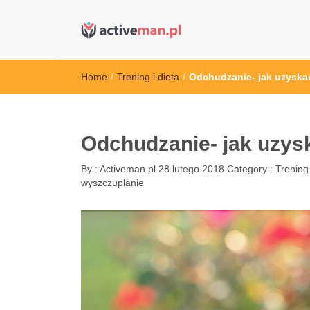
active man – s
kettler serwis, sklep fitness, crossfit, rowery, sklep
Home
/
Trening i dieta
/
Odchudzanie- jak uzyska
Odchudzanie- jak uzys
By :
Activeman.pl
28 lutego 2018
Category :
Trening 
wyszczuplanie