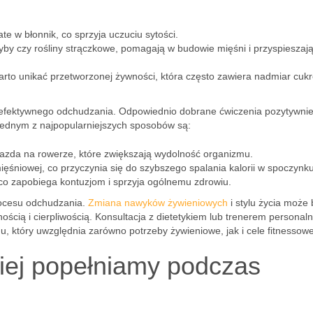
te w błonnik, co sprzyja uczuciu sytości.
ryby czy rośliny strączkowe, pomagają w budowie mięśni i przyspieszaj
rto unikać przetworzonej żywności, która często zawiera nadmiar cuk
m efektywnego odchudzania. Odpowiednio dobrane ćwiczenia pozytywni
. Jednym z najpopularniejszych sposobów są:
 jazda na rowerze, które zwiększają wydolność organizmu.
iowej, co przyczynia się do szybszego spalania kalorii w spoczynku
co zapobiega kontuzjom i sprzyja ogólnemu zdrowiu.
rocesu odchudzania.
Zmiana nawyków żywieniowych
i stylu życia może 
nością i cierpliwością. Konsultacja z dietetykiem lub trenerem personal
 który uwzględnia zarówno potrzeby żywieniowe, jak i cele fitnessowe
ciej popełniamy podczas