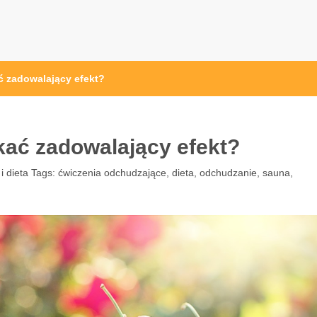
przęt sportowy Wrocław
 ze sprzętem sportowym
ć zadowalający efekt?
kać zadowalający efekt?
i dieta
Tags:
ćwiczenia odchudzające
,
dieta
,
odchudzanie
,
sauna
,