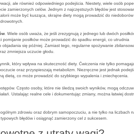
wacji, ale również odpowiedniego podejścia. Niestety, wiele osób pope
ęcie zamierzonych celów. Jednym z najczęstszych błędów jest stosowa
kalorii może być kusząca, skrajne diety mogą prowadzić do niedoborów
zdrowotnych.
ków
. Wiele osób uważa, że jeśli zrezygnują z jednego lub dwóch posiłkó
i pomijanie posiłków może prowadzić do spadku energii, co utrudnia
 objadania się później. Zamiast tego, regularne spożywanie zbilanso
oraz zmniejsza uczucie głodu.
zynnik, który wpływa na skuteczność diety. Ćwiczenia nie tylko pomagaj
poczucie oraz przyspieszają metabolizm. Niezręczne jest jednak podejś
zną dietą, co może prowadzić do szybkiego wypalenia i zniechęcenia.
tępów. Często osoby, które nie śledzą swoich wyników, mogą odczu
ałań. Ustalając realne cele i dokumentując zmiany, można łatwiej dost
 ogólnym zdrowiu oraz dobrym samopoczuciu, a nie tylko na liczbach n
typowych błędów i osiągnąć zamierzony cel z sukcesem.
rowotne z utraty wagi?