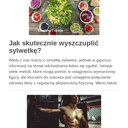
Trening i dieta
Jak skutecznie wyszczuplić
sylwetkę?
Wielu z nas marzy o smukłej sylwetce, jednak w gąszczu
informacji na temat odchudzania łatwo się zgubić. Istnieje
wiele metod, które mogą pomóc w osiągnięciu wymarzonej
figury, ale kluczem do sukcesu jest umiejętne połączenie
zdrowej diety z regularną aktywnością fizyczną. Warto także
zwrócić uwagę na nowoczesne zabiegi kosmetyczne, które
mogą …