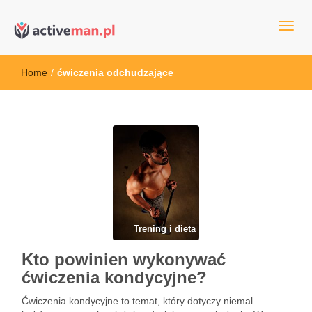
kettler serwis, sklep fitness, crossfit, rowery, sklep ze sprzętem
active man – sprzęt sportowy Wrocła
sportowym
Home
/
ćwiczenia odchudzające
Trening i dieta
Kto powinien wykonywać
ćwiczenia kondycyjne?
Ćwiczenia kondycyjne to temat, który dotyczy niemal