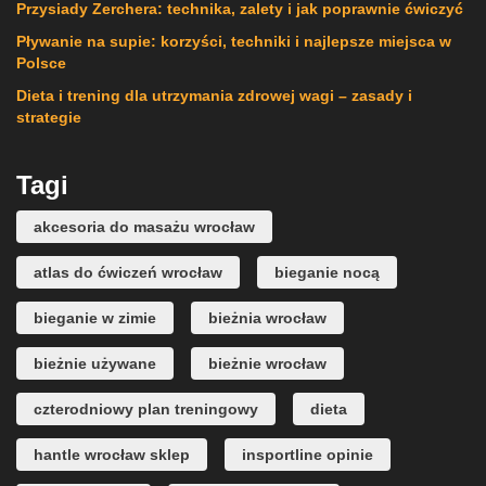
Przysiady Zerchera: technika, zalety i jak poprawnie ćwiczyć
Pływanie na supie: korzyści, techniki i najlepsze miejsca w
Polsce
Dieta i trening dla utrzymania zdrowej wagi – zasady i
strategie
Tagi
akcesoria do masażu wrocław
atlas do ćwiczeń wrocław
bieganie nocą
bieganie w zimie
bieżnia wrocław
bieżnie używane
bieżnie wrocław
czterodniowy plan treningowy
dieta
hantle wrocław sklep
insportline opinie