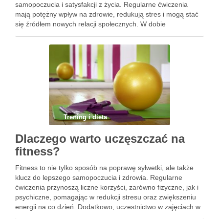
samopoczucia i satysfakcji z życia. Regularne ćwiczenia
mają potężny wpływ na zdrowie, redukują stres i mogą stać
się źródłem nowych relacji społecznych. W dobie
intensywnego trybu życia, warto zastanowić się, jak wiele
korzyści niesie …
Trening i dieta
Dlaczego warto uczęszczać na
fitness?
Fitness to nie tylko sposób na poprawę sylwetki, ale także
klucz do lepszego samopoczucia i zdrowia. Regularne
ćwiczenia przynoszą liczne korzyści, zarówno fizyczne, jak i
psychiczne, pomagając w redukcji stresu oraz zwiększeniu
energii na co dzień. Dodatkowo, uczestnictwo w zajęciach w
grupie stwarza doskonałą okazję do nawiązywania nowych