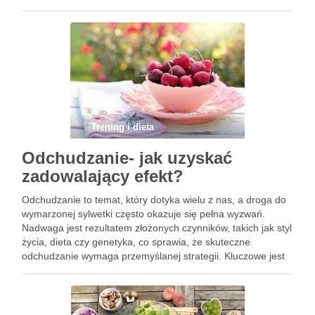
do swoich indywidualnych potrzeb, co znacznie zwiększa
szanse na osiągnięcie zamierzonych celów. Atmosfera
panująca …
Trening i dieta
Odchudzanie- jak uzyskać
zadowalający efekt?
Odchudzanie to temat, który dotyka wielu z nas, a droga do
wymarzonej sylwetki często okazuje się pełna wyzwań.
Nadwaga jest rezultatem złożonych czynników, takich jak styl
życia, dieta czy genetyka, co sprawia, że skuteczne
odchudzanie wymaga przemyślanej strategii. Kluczowe jest
nie tylko wprowadzenie zdrowych nawyków żywieniowych i
regularnej aktywności fizycznej, …