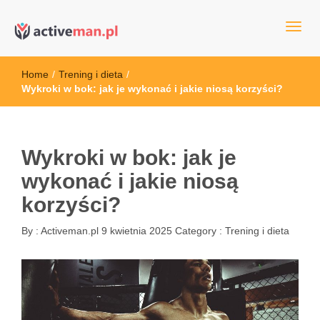
kettler serwis, sklep fitness, crossfit, rowery, sklep ze sprzętem
active man – sprzęt sportowy Wrocła
sportowym
Home
/
Trening i dieta
/
Wykroki w bok: jak je wykonać i jakie niosą korzyści?
Wykroki w bok: jak je
wykonać i jakie niosą
korzyści?
By :
Activeman.pl
9 kwietnia 2025
Category :
Trening i dieta