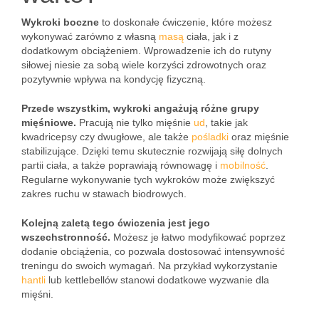
Wykroki boczne
to doskonałe ćwiczenie, które możesz
wykonywać zarówno z własną
masą
ciała, jak i z
dodatkowym obciążeniem. Wprowadzenie ich do rutyny
siłowej niesie za sobą wiele korzyści zdrowotnych oraz
pozytywnie wpływa na kondycję fizyczną.
Przede wszystkim, wykroki angażują różne grupy
mięśniowe.
Pracują nie tylko mięśnie
ud
, takie jak
kwadricepsy czy dwugłowe, ale także
pośladki
oraz mięśnie
stabilizujące. Dzięki temu skutecznie rozwijają siłę dolnych
partii ciała, a także poprawiają równowagę i
mobilność
.
Regularne wykonywanie tych wykroków może zwiększyć
zakres ruchu w stawach biodrowych.
Kolejną zaletą tego ćwiczenia jest jego
wszechstronność.
Możesz je łatwo modyfikować poprzez
dodanie obciążenia, co pozwala dostosować intensywność
treningu do swoich wymagań. Na przykład wykorzystanie
hantli
lub kettlebellów stanowi dodatkowe wyzwanie dla
mięśni.