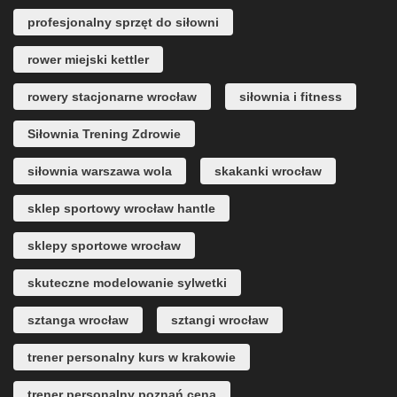
profesjonalny sprzęt do siłowni
rower miejski kettler
rowery stacjonarne wrocław
siłownia i fitness
Siłownia Trening Zdrowie
siłownia warszawa wola
skakanki wrocław
sklep sportowy wrocław hantle
sklepy sportowe wrocław
skuteczne modelowanie sylwetki
sztanga wrocław
sztangi wrocław
trener personalny kurs w krakowie
trener personalny poznań cena