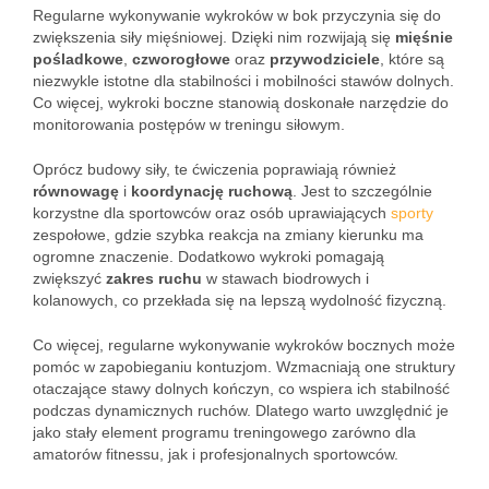
Regularne wykonywanie wykroków w bok przyczynia się do
zwiększenia siły mięśniowej. Dzięki nim rozwijają się
mięśnie
pośladkowe
,
czworogłowe
oraz
przywodziciele
, które są
niezwykle istotne dla stabilności i mobilności stawów dolnych.
Co więcej, wykroki boczne stanowią doskonałe narzędzie do
monitorowania postępów w treningu siłowym.
Oprócz budowy siły, te ćwiczenia poprawiają również
równowagę
i
koordynację ruchową
. Jest to szczególnie
korzystne dla sportowców oraz osób uprawiających
sporty
zespołowe, gdzie szybka reakcja na zmiany kierunku ma
ogromne znaczenie. Dodatkowo wykroki pomagają
zwiększyć
zakres ruchu
w stawach biodrowych i
kolanowych, co przekłada się na lepszą wydolność fizyczną.
Co więcej, regularne wykonywanie wykroków bocznych może
pomóc w zapobieganiu kontuzjom. Wzmacniają one struktury
otaczające stawy dolnych kończyn, co wspiera ich stabilność
podczas dynamicznych ruchów. Dlatego warto uwzględnić je
jako stały element programu treningowego zarówno dla
amatorów fitnessu, jak i profesjonalnych sportowców.