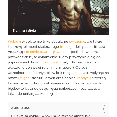
Trening i dieta
Wykroki
w bok to nie tylko popularne
ćwiczenie
, ale także
kluczowy element skutecznego
treningu
dolnych partii ciała.
Angażując
mięśnie czworogłowe
uda
, pośladkowe oraz
przywodziciele, te dynamiczne ruchy przyczyniają się do
poprawy mobilności,
równowagi
i siły. Dlaczego warto
włączyć je do swojej rutyny treningowej? Oprócz
wszechstronności, wykroki w bok mogą znacząco wpłynąć na
rozwój
mięśni
stabilizujących oraz ogólną
kondycję
fizyczną.
Poznanie techniki ich wykonania oraz unikanie typowych
błędów to klucz do osiągnięcia najlepszych rezultatów, a
także do uniknięcia kontuzji.
Spis treści
Czym są wykroki w bok i jakie mięśnie angażują?