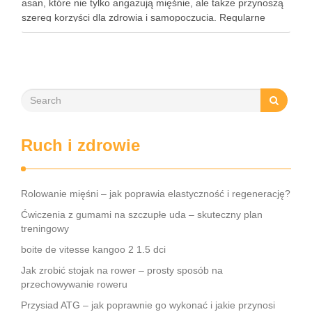
asan, które nie tylko angażują mięśnie, ale także przynoszą
szereg korzyści dla zdrowia i samopoczucia. Regularne
praktykowanie tej pozycji może poprawić elastyczność
stawów, zmniejszyć …
Ruch i zdrowie
Rolowanie mięśni – jak poprawia elastyczność i regenerację?
Ćwiczenia z gumami na szczupłe uda – skuteczny plan
treningowy
boite de vitesse kangoo 2 1.5 dci
Jak zrobić stojak na rower – prosty sposób na
przechowywanie roweru
Przysiad ATG – jak poprawnie go wykonać i jakie przynosi