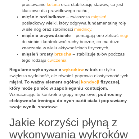
prostowanie
kolana
oraz stabilizację stawów, co jest
kluczowe dla prawidłowego ruchu,
mięśnie pośladkowe
– zwłaszcza
mięsień
pośladkowy wielki, który odgrywa fundamentalną rolę
w sile nóg oraz stabilności
miednicy
,
mięśnie przywodziciele
– pomagają one zbliżać
nogi
do siebie i kontrolować ruchy boczne, co ma duże
znaczenie w wielu aktywnościach fizycznych,
mięsień prosty
brzucha
– stabilizuje tułów podczas
tego rodzaju
ćwiczenia
.
Regularne wykonywanie
wykroków
w bok
nie tylko
zwiększa wydolność, ale również poprawia elastyczność tych
mięśni.
To ważny element ogólnej
kondycji
fizycznej,
który może pomóc w zapobieganiu kontuzjom.
Wzmacniając te konkretne grupy mięśniowe,
podnosimy
efektywność treningu dolnych partii ciała i poprawiamy
swoje wyniki sportowe.
Jakie korzyści płyną z
wykonywania wykroków