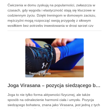
Ćwiczenia w domu zyskują na popularności, zwłaszcza w
czasach, gdy wygoda i elastyczność stają się kluczowe w
codziennym życiu. Dzięki treningom w domowym zaciszu,
mężczyźni mogą rozpocząć swoją przygodę z siłowym
wysiłkiem bez potrzeby inwestowania w drogi sprzęt czy
dojazdy do siłowni. Regularne ćwiczenia, które można
wykonać z wykorzystaniem masy …
Trening i dieta
Joga Virasana – pozycja siedzącego bohatera i jej korzyści
Joga to nie tylko forma aktywności fizycznej, ale także
sposób na odnalezienie harmonii ciała i umysłu. Pozycja
siedzącego bohatera, znana jako Virasana, jest jedną z tych