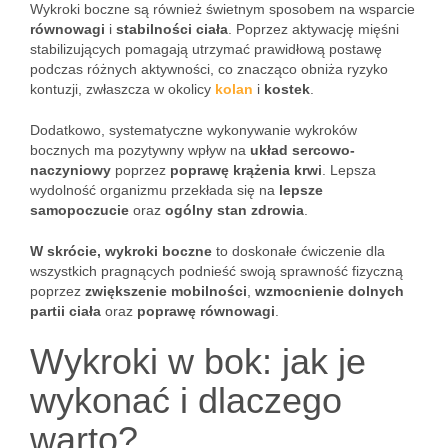
Wykroki boczne są również świetnym sposobem na wsparcie
równowagi
i
stabilności ciała
. Poprzez aktywację mięśni
stabilizujących pomagają utrzymać prawidłową postawę
podczas różnych aktywności, co znacząco obniża ryzyko
kontuzji, zwłaszcza w okolicy
kolan
i
kostek
.
Dodatkowo, systematyczne wykonywanie wykroków
bocznych ma pozytywny wpływ na
układ sercowo-
naczyniowy
poprzez
poprawę krążenia krwi
. Lepsza
wydolność organizmu przekłada się na
lepsze
samopoczucie
oraz
ogólny stan zdrowia
.
W skrócie, wykroki boczne
to doskonałe ćwiczenie dla
wszystkich pragnących podnieść swoją sprawność fizyczną
poprzez
zwiększenie mobilności
,
wzmocnienie dolnych
partii ciała
oraz
poprawę równowagi
.
Wykroki w bok: jak je
wykonać i dlaczego
warto?