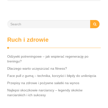
elastyczności i równowagi, a także staje się kluczem do
wzmocnienia centrum ciała. W dzisiejszym …
Ruch i zdrowie
Odżywki potreningowe – jak wspierać regenerację po
treningu?
Dlaczego warto uczęszczać na fitness?
Face pull z gumą – technika, korzyści i błędy do uniknięcia
Przepisy na zdrowe i pożywne sałatki na wynos
Najlepsi skoczkowie narciarscy – legendy skoków
narciarskich i ich sukcesy