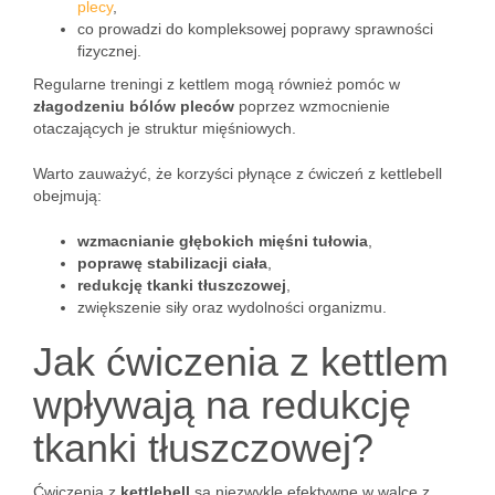
plecy
,
co prowadzi do kompleksowej poprawy sprawności
fizycznej.
Regularne treningi z kettlem mogą również pomóc w
złagodzeniu bólów pleców
poprzez wzmocnienie
otaczających je struktur mięśniowych.
Warto zauważyć, że korzyści płynące z ćwiczeń z kettlebell
obejmują:
wzmacnianie głębokich mięśni tułowia
,
poprawę stabilizacji ciała
,
redukcję tkanki tłuszczowej
,
zwiększenie siły oraz wydolności organizmu.
Jak ćwiczenia z kettlem
wpływają na redukcję
tkanki tłuszczowej?
Ćwiczenia z
kettlebell
są niezwykle efektywne w walce z