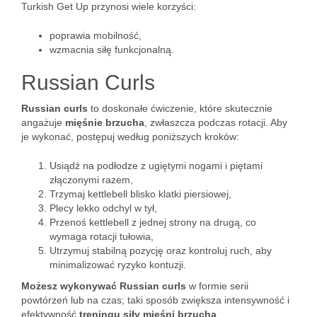
Turkish Get Up przynosi wiele korzyści:
poprawia mobilność,
wzmacnia siłę funkcjonalną.
Russian Curls
Russian curls
to doskonałe ćwiczenie, które skutecznie
angażuje
mięśnie brzucha
, zwłaszcza podczas rotacji. Aby
je wykonać, postępuj według poniższych kroków:
Usiądź na podłodze z ugiętymi nogami i piętami
złączonymi razem,
Trzymaj kettlebell blisko klatki piersiowej,
Plecy lekko odchyl w tył,
Przenoś kettlebell z jednej strony na drugą, co
wymaga rotacji tułowia,
Utrzymuj stabilną pozycję oraz kontroluj ruch, aby
minimalizować ryzyko kontuzji.
Możesz wykonywać Russian curls
w formie serii
powtórzeń lub na czas; taki sposób zwiększa intensywność i
efektywność
treningu siły mięśni brzucha
.