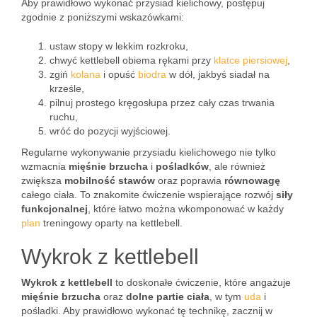
Aby prawidłowo wykonać przysiad kielichowy, postępuj
zgodnie z poniższymi wskazówkami:
ustaw stopy w lekkim rozkroku,
chwyć kettlebell obiema rękami przy
klatce piersiowej
,
zgiń
kolana
i opuść
biodra
w dół, jakbyś siadał na
krześle,
pilnuj prostego kręgosłupa przez cały czas trwania
ruchu,
wróć do pozycji wyjściowej.
Regularne wykonywanie przysiadu kielichowego nie tylko
wzmacnia
mięśnie brzucha
i
pośladków
, ale również
zwiększa
mobilność stawów
oraz poprawia
równowagę
całego ciała. To znakomite ćwiczenie wspierające rozwój
siły
funkcjonalnej
, które łatwo można wkomponować w każdy
plan
treningowy oparty na kettlebell.
Wykrok z kettlebell
Wykrok z kettlebell
to doskonałe ćwiczenie, które angażuje
mięśnie brzucha
oraz
dolne partie ciała
, w tym
uda
i
pośladki. Aby prawidłowo wykonać tę technikę, zacznij w