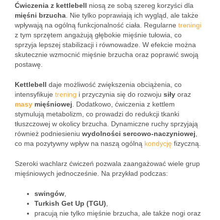
Ćwiczenia z kettlebell
niosą ze sobą szereg korzyści dla
mięśni brzucha
. Nie tylko poprawiają ich wygląd, ale także
wpływają na ogólną funkcjonalność ciała. Regularne
treningi
z tym sprzętem angażują głębokie mięśnie tułowia, co
sprzyja lepszej stabilizacji i równowadze. W efekcie można
skutecznie wzmocnić mięśnie brzucha oraz poprawić swoją
postawę.
Kettlebell
daje możliwość zwiększenia obciążenia, co
intensyfikuje
trening
i przyczynia się do rozwoju
siły
oraz
masy
mięśniowej
. Dodatkowo, ćwiczenia z kettlem
stymulują metabolizm, co prowadzi do redukcji tkanki
tłuszczowej w okolicy brzucha. Dynamiczne ruchy sprzyjają
również podniesieniu
wydolności sercowo-naczyniowej
,
co ma pozytywny wpływ na naszą ogólną
kondycję
fizyczną.
Szeroki wachlarz ćwiczeń pozwala zaangażować wiele grup
mięśniowych jednocześnie. Na przykład podczas:
swingów
,
Turkish Get Up (TGU)
,
pracują nie tylko mięśnie brzucha, ale także nogi oraz