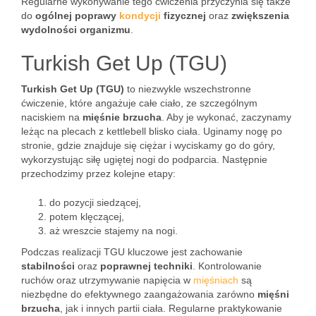
Regularne wykonywanie tego ćwiczenia przyczynia się także
do
ogólnej poprawy
kondycji
fizycznej
oraz
zwiększenia
wydolności organizmu
.
Turkish Get Up (TGU)
Turkish Get Up (TGU)
to niezwykle wszechstronne
ćwiczenie, które angażuje całe ciało, ze szczególnym
naciskiem na
mięśnie brzucha
. Aby je wykonać, zaczynamy
leżąc na plecach z kettlebell blisko ciała. Uginamy nogę po
stronie, gdzie znajduje się ciężar i wyciskamy go do góry,
wykorzystując siłę ugiętej nogi do podparcia. Następnie
przechodzimy przez kolejne etapy:
do pozycji siedzącej,
potem klęczącej,
aż wreszcie stajemy na nogi.
Podczas realizacji TGU kluczowe jest zachowanie
stabilności
oraz
poprawnej techniki
. Kontrolowanie
ruchów oraz utrzymywanie napięcia w
mięśniach
są
niezbędne do efektywnego zaangażowania zarówno
mięśni
brzucha
, jak i innych partii ciała. Regularne praktykowanie