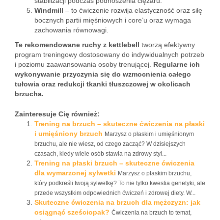
stabilizacji podczas podnoszenia ciężaru.
Windmill
– to ćwiczenie rozwija elastyczność oraz siłę
bocznych partii mięśniowych i core’u oraz wymaga
zachowania równowagi.
Te rekomendowane ruchy z kettlebell
tworzą efektywny
program treningowy dostosowany do indywidualnych potrzeb
i poziomu zaawansowania osoby trenującej.
Regularne ich
wykonywanie przyczynia się do wzmocnienia całego
tułowia oraz redukcji tkanki tłuszczowej w okolicach
brzucha.
Zainteresuje Cię również:
Trening na brzuch – skuteczne ćwiczenia na płaski
i umięśniony brzuch
Marzysz o płaskim i umięśnionym
brzuchu, ale nie wiesz, od czego zacząć? W dzisiejszych
czasach, kiedy wiele osób stawia na zdrowy styl...
Trening na płaski brzuch – skuteczne ćwiczenia
dla wymarzonej sylwetki
Marzysz o płaskim brzuchu,
który podkreśli twoją sylwetkę? To nie tylko kwestia genetyki, ale
przede wszystkim odpowiednich ćwiczeń i zdrowej diety. W...
Skuteczne ćwiczenia na brzuch dla mężczyzn: jak
osiągnąć sześciopak?
Ćwiczenia na brzuch to temat,