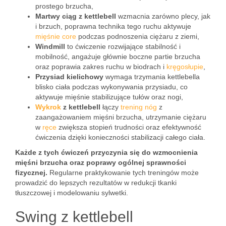
prostego brzucha,
Martwy ciąg z kettlebell
wzmacnia zarówno plecy, jak
i brzuch, poprawna technika tego ruchu aktywuje
mięśnie core
podczas podnoszenia ciężaru z ziemi,
Windmill
to ćwiczenie rozwijające stabilność i
mobilność, angażuje głównie boczne partie brzucha
oraz poprawia zakres ruchu w biodrach i
kręgosłupie
,
Przysiad kielichowy
wymaga trzymania kettlebella
blisko ciała podczas wykonywania przysiadu, co
aktywuje mięśnie stabilizujące tułów oraz nogi,
Wykrok
z kettlebell
łączy
trening nóg
z
zaangażowaniem mięśni brzucha, utrzymanie ciężaru
w
ręce
zwiększa stopień trudności oraz efektywność
ćwiczenia dzięki konieczności stabilizacji całego ciała.
Każde z tych ćwiczeń przyczynia się do wzmocnienia
mięśni brzucha oraz poprawy ogólnej sprawności
fizycznej.
Regularne praktykowanie tych treningów może
prowadzić do lepszych rezultatów w redukcji tkanki
tłuszczowej i modelowaniu sylwetki.
Swing z kettlebell