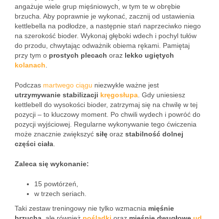
angażuje wiele grup mięśniowych, w tym te w obrębie
brzucha. Aby poprawnie je wykonać, zacznij od ustawienia
kettlebella na podłodze, a następnie stań naprzeciwko niego
na szerokość bioder. Wykonaj głęboki wdech i pochyl tułów
do przodu, chwytając odważnik obiema rękami. Pamiętaj
przy tym o
prostych plecach
oraz
lekko ugiętych
kolanach
.
Podczas
martwego ciągu
niezwykle ważne jest
utrzymywanie stabilizacji
kręgosłupa
. Gdy uniesiesz
kettlebell do wysokości bioder, zatrzymaj się na chwilę w tej
pozycji – to kluczowy moment. Po chwili wydech i powróć do
pozycji wyjściowej. Regularne wykonywanie tego ćwiczenia
może znacznie zwiększyć
siłę
oraz
stabilność dolnej
części ciała
.
Zaleca się wykonanie:
15 powtórzeń,
w trzech seriach.
Taki zestaw treningowy nie tylko wzmacnia
mięśnie
brzucha
, ale również
pośladki
oraz
mięśnie dwugłowe
ud
.