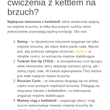
ćwiczenia z kettlem na
brzuch?
Najlepsze ćwiczenia z kettlebell
, które skutecznie wpłyną
na mięśnie brzucha, to kilka kluczowych ruchów, które
jednocześnie poprawiają ogólną kondycję. Oto one:
Swing
– to dynamiczne ćwiczenie angażuje nie tylko
mięśnie brzucha, ale także dolne partie ciała. Ważne
jest, aby podczas swingów utrzymać
napięcie
w
obrębie core’a, co wzmacnia mięśnie stabilizujące.
Turkish Get Up (TGU)
– to kompleksowy ruch łączący
wiele elementów, który aktywuje zarówno górną, jak i
dolną część ciała. W trakcie wykonywania TGU istotne
jest stałe napięcie mięśni brzucha.
Russian Curls
– te ćwiczenia skupiają się na dolnej
części oraz prostych mięśniach brzucha. Polegają na
skręcaniu tułowia z kettlebellem, co intensywnie
angażuje mięśnie stabilizujące.
Martwy ciąg z kettlebell
– angażując plecy i nogi,
mocno wykorzystuje również mięśnie brzucha do