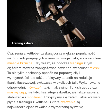
Trening i dieta
Ćwiczenia z kettlebell zyskują coraz większą popularność
wśród osób pragnących wzmocnić swoje ciało, a szczególnie
mięśnie
brzucha
. Czy wiesz, że podczas
treningu
z tym
ciężarem możesz zaangażować nawet do sześciuset
mięśni
?
To nie tylko doskonały sposób na poprawę siły i
wytrzymałości, ale także efektywny sposób na redukcję
tkanki tłuszczowej, zwłaszcza w okolicach talii. Wykonywanie
odpowiednich
ćwiczeń
, takich jak swing, Turkish get up czy
martwy ciąg
, nie tylko kształtuje sylwetkę, ale także wspiera
stabilizację i
mobilność
. Przyjrzyjmy się zatem, jakie korzyści
płyną z treningu z kettlebell i które
ćwiczenia
są
najskuteczniejsze w walce o wymarzoną sylwetkę.