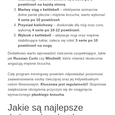
powtórzeń na każdą stronę
.
Martwy ciąg z kettlebell
– efektywnie wzmacnia
dolne partie pleców i mięśnie brzucha; warto wykonać
4 serie po 10 powtórzeń
.
Przysiad kielichowy
– doskonałe dla nóg oraz core;
wykonaj
4 serie po 10-12 powtórzeń
.
Wykrok z kettlebell
– aktywuje nogi oraz mięśnie
stabilizujące tułów; zaleca się robić
3 serie po 10
powtórzeń na nogę
.
Dodatkowo warto wprowadzić ćwiczenia uzupełniające, takie
jak
Russian Curls
czy
Windmill
, które również skutecznie
angażują mięśnie brzucha.
Cały program treningowy powinien odpowiadać poziomowi
zaawansowania osoby ćwiczącej oraz jej indywidualnym
celom fitnessowym.
Kluczowa jest regularność!
Stopniowe
zwiększanie obciążenia przyczyni się do osiągnięcia
wymarzonego
płaskiego brzucha
.
Jakie są najlepsze