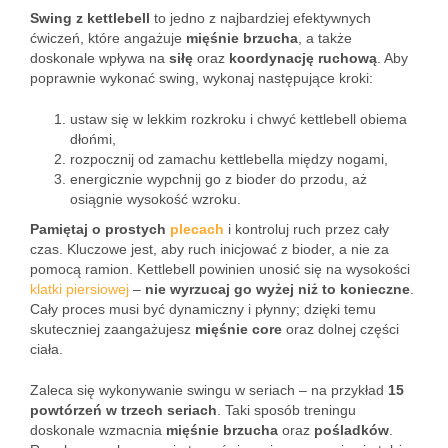
Swing z kettlebell
to jedno z najbardziej efektywnych
ćwiczeń, które angażuje
mięśnie brzucha
, a także
doskonale wpływa na
siłę
oraz
koordynację ruchową
. Aby
poprawnie wykonać swing, wykonaj następujące kroki:
ustaw się w lekkim rozkroku i chwyć kettlebell obiema
dłońmi,
rozpocznij od zamachu kettlebella między nogami,
energicznie wypchnij go z bioder do przodu, aż
osiągnie wysokość wzroku.
Pamiętaj o prostych
plecach
i kontroluj ruch przez cały
czas. Kluczowe jest, aby ruch inicjować z bioder, a nie za
pomocą ramion. Kettlebell powinien unosić się na wysokości
klatki piersiowej
–
nie wyrzucaj go wyżej niż to konieczne
.
Cały proces musi być dynamiczny i płynny; dzięki temu
skuteczniej zaangażujesz
mięśnie core
oraz dolnej części
ciała.
Zaleca się wykonywanie swingu w seriach – na przykład
15
powtórzeń w trzech seriach
. Taki sposób treningu
doskonale wzmacnia
mięśnie brzucha
oraz
pośladków
.