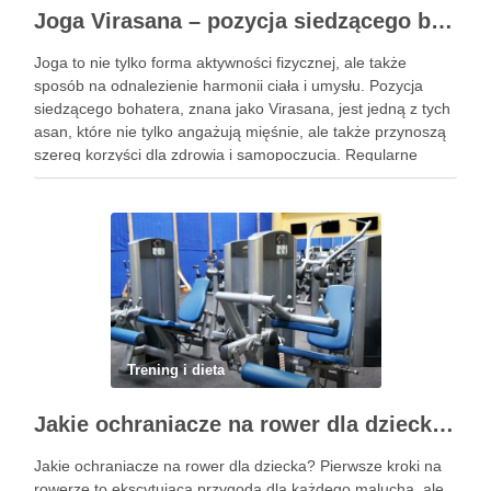
Joga Virasana – pozycja siedzącego bohatera i jej korzyści
Joga to nie tylko forma aktywności fizycznej, ale także
sposób na odnalezienie harmonii ciała i umysłu. Pozycja
siedzącego bohatera, znana jako Virasana, jest jedną z tych
asan, które nie tylko angażują mięśnie, ale także przynoszą
szereg korzyści dla zdrowia i samopoczucia. Regularne
praktykowanie tej pozycji może poprawić elastyczność
stawów, zmniejszyć …
Trening i dieta
Jakie ochraniacze na rower dla dziecka wybrać? Praktyczny poradnik
Jakie ochraniacze na rower dla dziecka? Pierwsze kroki na
rowerze to ekscytująca przygoda dla każdego malucha, ale