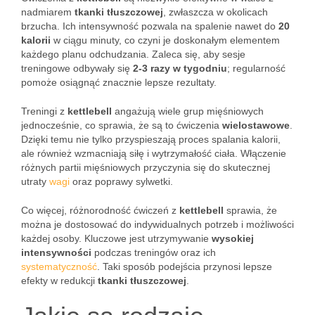
nadmiarem
tkanki tłuszczowej
, zwłaszcza w okolicach
brzucha. Ich intensywność pozwala na spalenie nawet do
20
kalorii
w ciągu minuty, co czyni je doskonałym elementem
każdego planu odchudzania. Zaleca się, aby sesje
treningowe odbywały się
2-3 razy w tygodniu
; regularność
pomoże osiągnąć znacznie lepsze rezultaty.
Treningi z
kettlebell
angażują wiele grup mięśniowych
jednocześnie, co sprawia, że są to ćwiczenia
wielostawowe
.
Dzięki temu nie tylko przyspieszają proces spalania kalorii,
ale również wzmacniają siłę i wytrzymałość ciała. Włączenie
różnych partii mięśniowych przyczynia się do skutecznej
utraty
wagi
oraz poprawy sylwetki.
Co więcej, różnorodność ćwiczeń z
kettlebell
sprawia, że
można je dostosować do indywidualnych potrzeb i możliwości
każdej osoby. Kluczowe jest utrzymywanie
wysokiej
intensywności
podczas treningów oraz ich
systematyczność
. Taki sposób podejścia przynosi lepsze
efekty w redukcji
tkanki tłuszczowej
.