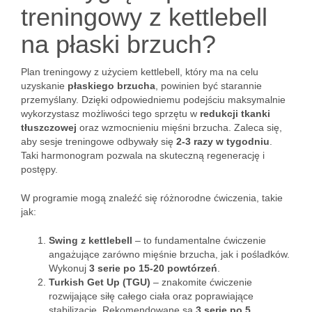
treningowy z kettlebell
na płaski brzuch?
Plan treningowy z użyciem kettlebell, który ma na celu
uzyskanie
płaskiego brzucha
, powinien być starannie
przemyślany. Dzięki odpowiedniemu podejściu maksymalnie
wykorzystasz możliwości tego sprzętu w
redukcji tkanki
tłuszczowej
oraz wzmocnieniu mięśni brzucha. Zaleca się,
aby sesje treningowe odbywały się
2-3 razy w tygodniu
.
Taki harmonogram pozwala na skuteczną regenerację i
postępy.
W programie mogą znaleźć się różnorodne ćwiczenia, takie
jak:
Swing z kettlebell
– to fundamentalne ćwiczenie
angażujące zarówno mięśnie brzucha, jak i pośladków.
Wykonuj
3 serie po 15-20 powtórzeń
.
Turkish Get Up (TGU)
– znakomite ćwiczenie
rozwijające siłę całego ciała oraz poprawiające
stabilizację. Rekomendowane są
3 serie po 5