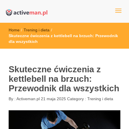
kettler serwis, sklep fitness, crossfit, rowery, sklep ze sprzętem
active man – sprzęt sportowy Wrocła
sportowym
Home
/
Trening i dieta
/
Skuteczne ćwiczenia z kettlebell na brzuch: Przewodnik
dla wszystkich
Skuteczne ćwiczenia z
kettlebell na brzuch:
Przewodnik dla wszystkich
By :
Activeman.pl
21 maja 2025
Category :
Trening i dieta