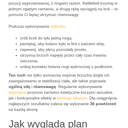
pozycji wyprostowanej, z nogami razem. Kettlebell trzymaj w
jednym zgiętym ramieniu, a drugą rękę wyciągnij na bok – to
pomoże Ci lepiej utrzymać równowagę.
Podczas wykonywania
wykroku
:
zrób krok do tyłu jedną nogą,
pamiętaj, aby kolano było w linii z palcami stóp,
zapewnij, aby plecy pozostały proste,
utrzymuj brzuch napięty przez cały czas trwania
ćwiczenia,
unikaj kontaktu kolana nogi wykrocznej z podłożem.
Ten ruch
nie tylko wzmacnia mięśnie brzucha dzięki ich
zaangażowaniu w stabilizacji ciała, ale także poprawia
ogólną siłę
i
równowagę
. Regularne wykonywanie
wykroków
przynosi zarówno estetyczne korzyści wizualne,
jak i funkcjonalne efekty w
treningu siłowym
. Dla osiągnięcia
najlepszych rezultatów zaleca się wykonanie
30 powtórzeń
na każdą stronę.
Jak wygląda plan