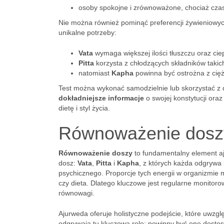
osoby spokojne i zrównoważone, chociaż czas
Nie można również pominąć preferencji żywieniowy
unikalne potrzeby:
Vata
wymaga większej ilości tłuszczu oraz cie
Pitta
korzysta z chłodzących składników takic
natomiast
Kapha
powinna być ostrożna z cięż
Test można wykonać samodzielnie lub skorzystać z 
dokładniejsze informacje
o swojej konstytucji ora
dietę i styl życia.
Równoważenie doszy
Równoważenie doszy
to fundamentalny element aj
dosz:
Vata
,
Pitta
i
Kapha
, z których każda odgrywa 
psychicznego. Proporcje tych energii w organizmi
czy dieta. Dlatego kluczowe jest regularne monitor
równowagi.
Ajurweda oferuje holistyczne podejście, które uwzg
odgrywają tu kluczową rolę; powinny być one dosto