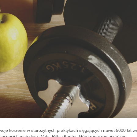
swoje korzenie w starożytnych praktykach sięgających nawet 5000 lat w
ncepcji trzech dosz: Vata, Pitta i Kapha, które reprezentują różne