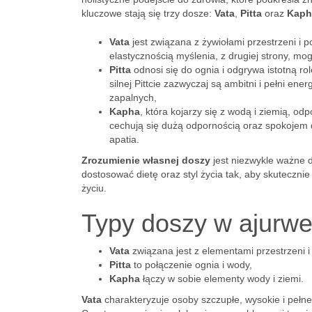
kluczowe stają się trzy dosze:
Vata
,
Pitta
oraz
Kaph
Vata
jest związana z żywiołami przestrzeni i 
elastycznością myślenia, z drugiej strony, mo
Pitta
odnosi się do ognia i odgrywa istotną rol
silnej Pittcie zazwyczaj są ambitni i pełni e
zapalnych,
Kapha
, która kojarzy się z wodą i ziemią, o
cechują się dużą odpornością oraz spokojem 
apatia.
Zrozumienie własnej doszy
jest niezwykle ważne 
dostosować dietę oraz styl życia tak, aby skutecz
życiu.
Typy doszy w ajurwed
Vata
związana jest z elementami przestrzeni i
Pitta
to połączenie ognia i wody,
Kapha
łączy w sobie elementy wody i ziemi.
Vata
charakteryzuje osoby szczupłe, wysokie i pełne