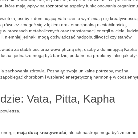
a
, które mają wpływ na różnorodne aspekty funkcjonowania organizmu
powietrza, osoby z dominującą Vata często wyróżniają się kreatywnością 
gą również zmagać się z lękiem oraz emocjonalną niestabilnością,
ę w procesach metabolicznych oraz transformacji energii w ciele, ludzi
nergii, niemniej jednak, mogą doświadczać nadpobudliwości czy stanów
dpowiada za stabilność oraz wewnętrzną siłę, osoby z dominującą Kapha
ducha, jednakże mogą być bardziej podatne na problemy takie jak otył
dla zachowania zdrowia. Poznając swoje unikalne potrzeby, można
nie zapobiegać chorobom i wspierać energetyczną harmonię w codzienn
zie: Vata, Pitta, Kapha
 powietrza,
 energii,
mają dużą kreatywność
, ale ich nastroje mogą być zmienne.