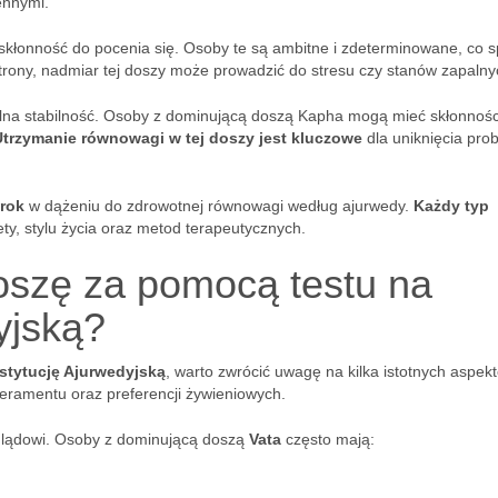
ennymi.
skłonność do pocenia się. Osoby te są ambitne i zdeterminowane, co s
strony, nadmiar tej doszy może prowadzić do stresu czy stanów zapalny
lna stabilność. Osoby z dominującą doszą Kapha mogą mieć skłonnośc
Utrzymanie równowagi w tej doszy jest kluczowe
dla uniknięcia pr
krok
w dążeniu do zdrowotnej równowagi według ajurwedy.
Każdy typ
ty, stylu życia oraz metod terapeutycznych.
doszę za pomocą testu na
yjską?
stytucję Ajurwedyjską
, warto zwrócić uwagę na kilka istotnych aspek
peramentu oraz preferencji żywieniowych.
yglądowi. Osoby z dominującą doszą
Vata
często mają: