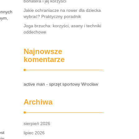
bohatera i jej korzyści
Jakie ochraniacze na rower dla dziecka
iennych
wybrać? Praktyczny poradnik
nym,
Joga brzucha: korzyści, asany i techniki
oddechowe
Najnowsze
komentarze
active man - sprzęt sportowy Wrocław
Archiwa
sierpień 2026
est
lipiec 2026
cie