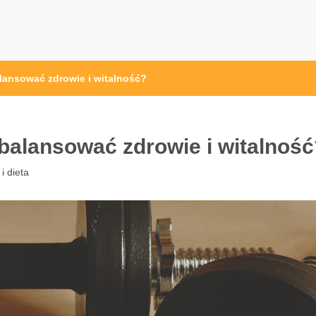
przęt sportowy Wrocław
 ze sprzętem sportowym
alansować zdrowie i witalność?
zbalansować zdrowie i witalnoś
i dieta