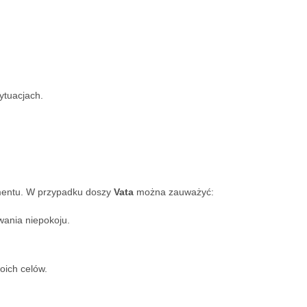
ytuacjach.
mentu. W przypadku doszy
Vata
można zauważyć:
wania niepokoju.
oich celów.