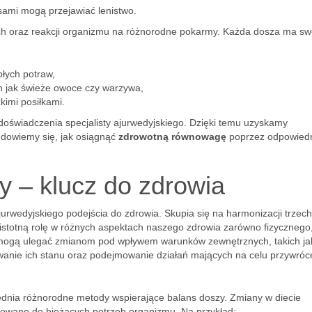
ami mogą przejawiać lenistwo.
ch oraz reakcji organizmu na różnorodne pokarmy. Każda dosza ma sw
płych potraw,
h jak świeże owoce czy warzywa,
kimi posiłkami.
doświadczenia specjalisty ajurwedyjskiego. Dzięki temu uzyskamy
z dowiemy się, jak osiągnąć
zdrowotną równowagę
poprzez odpowied
 – klucz do zdrowia
urwedyjskiego podejścia do zdrowia. Skupia się na harmonizacji trzec
istotną rolę w różnych aspektach naszego zdrowia zarówno fizycznego, 
e mogą ulegać zmianom pod wpływem warunków zewnętrznych, takich jak
owanie ich stanu oraz podejmowanie działań mających na celu przywróc
lędnia różnorodne metody wspierające balans doszy. Zmiany w diecie
sowane do bieżących potrzeb organizmu. Na przykład: