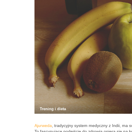
Trening i dieta
Ajurweda
, tradycyjny system medyczny z Indii, ma 
To fascynujące podejście do zdrowia opiera się na ko