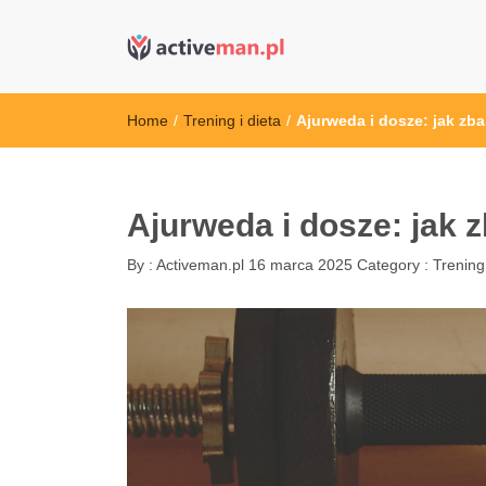
active man – s
kettler serwis, sklep fitness, crossfit, rowery, sklep
Home
/
Trening i dieta
/
Ajurweda i dosze: jak zb
Ajurweda i dosze: jak 
By :
Activeman.pl
16 marca 2025
Category :
Trening 