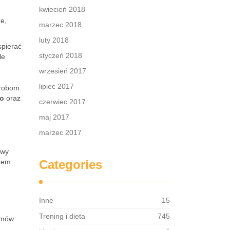
kwiecień 2018
e,
marzec 2018
luty 2018
spierać
styczeń 2018
le
wrzesień 2017
lipiec 2017
orobom.
o
oraz
czerwiec 2017
maj 2017
marzec 2017
owy
rem
Categories
Inne
15
Trening i dieta
745
rmów