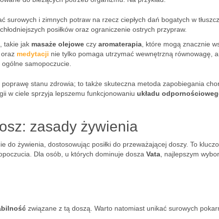
ć surowych i zimnych potraw na rzecz ciepłych dań bogatych w tłuszcz
chłodniejszych posiłków oraz ograniczenie ostrych przypraw.
 takie jak
masaże olejowe
czy
aromaterapia
, które mogą znacznie w
oraz
medytacji
nie tylko pomaga utrzymać wewnętrzną równowagę, a
ze ogólne samopoczucie.
a poprawę stanu zdrowia; to także skuteczna metoda zapobiegania ch
ii w ciele sprzyja lepszemu funkcjonowaniu
układu odpornościoweg
dosz: zasady żywienia
ie do żywienia, dostosowując posiłki do przeważającej doszy. To klucz
mopoczucia. Dla osób, u których dominuje dosza
Vata
, najlepszym wybo
abilność
związane z tą doszą. Warto natomiast unikać surowych poka