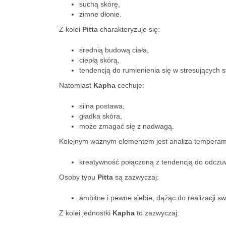
suchą skórę,
zimne dłonie.
Z kolei
Pitta
charakteryzuje się:
średnią budową ciała,
ciepłą skórą,
tendencją do rumienienia się w stresujących s
Natomiast
Kapha
cechuje:
silna postawa,
gładka skóra,
może zmagać się z nadwagą.
Kolejnym ważnym elementem jest analiza tempera
kreatywność połączoną z tendencją do odczu
Osoby typu
Pitta
są zazwyczaj:
ambitne i pewne siebie, dążąc do realizacji sw
Z kolei jednostki
Kapha
to zazwyczaj: