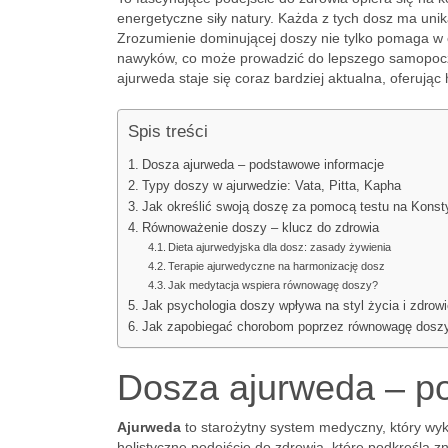
energetyczne siły natury. Każda z tych dosz ma unik
Zrozumienie dominującej doszy nie tylko pomaga w o
nawyków, co może prowadzić do lepszego samopoczu
ajurweda staje się coraz bardziej aktualna, oferując 
Spis treści
Dosza ajurweda – podstawowe informacje
Typy doszy w ajurwedzie: Vata, Pitta, Kapha
Jak określić swoją doszę za pomocą testu na Konst
Równoważenie doszy – klucz do zdrowia
Dieta ajurwedyjska dla dosz: zasady żywienia
Terapie ajurwedyczne na harmonizację dosz
Jak medytacja wspiera równowagę doszy?
Jak psychologia doszy wpływa na styl życia i zdrow
Jak zapobiegać chorobom poprzez równowagę dosz
Dosza ajurweda – p
Ajurweda
to starożytny system medyczny, który wyks
holistyczne podejście do zdrowia, które podkreśla