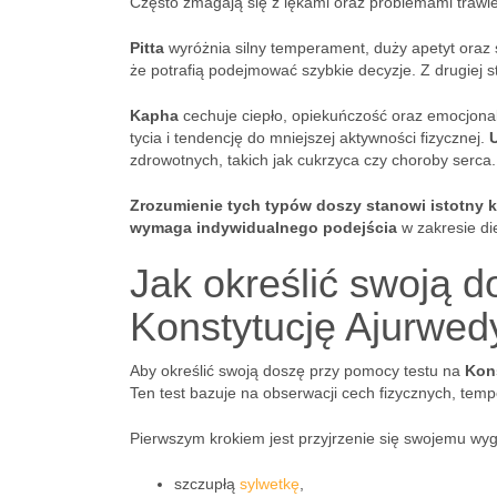
Często zmagają się z lękami oraz problemami trawi
Pitta
wyróżnia silny temperament, duży apetyt oraz 
że potrafią podejmować szybkie decyzje. Z drugiej 
Kapha
cechuje ciepło, opiekuńczość oraz emocjona
tycia i tendencję do mniejszej aktywności fizycznej.
zdrowotnych, takich jak cukrzyca czy choroby serca.
Zrozumienie tych typów doszy stanowi istotny 
wymaga indywidualnego podejścia
w zakresie die
Jak określić swoją 
Konstytucję Ajurwed
Aby określić swoją doszę przy pomocy testu na
Kon
Ten test bazuje na obserwacji cech fizycznych, tem
Pierwszym krokiem jest przyjrzenie się swojemu w
szczupłą
sylwetkę
,