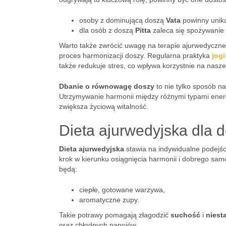
osoby z dominującą doszą
Vata
powinny unika
dla osób z doszą
Pitta
zaleca się spożywanie 
Warto także zwrócić uwagę na terapie ajurwedyczne,
proces harmonizacji doszy. Regularna praktyka
jogi
także redukuje stres, co wpływa korzystnie na nas
Dbanie o równowagę doszy
to nie tylko sposób n
Utrzymywanie harmonii między różnymi typami energ
zwiększa życiową witalność.
Dieta ajurwedyjska dla 
Dieta ajurwedyjska
stawia na indywidualne podejśc
krok w kierunku osiągnięcia harmonii i dobrego sa
będą:
ciepłe, gotowane warzywa,
aromatyczne zupy.
Takie potrawy pomagają złagodzić
suchość
i
niest
oraz chłodnych napojów.