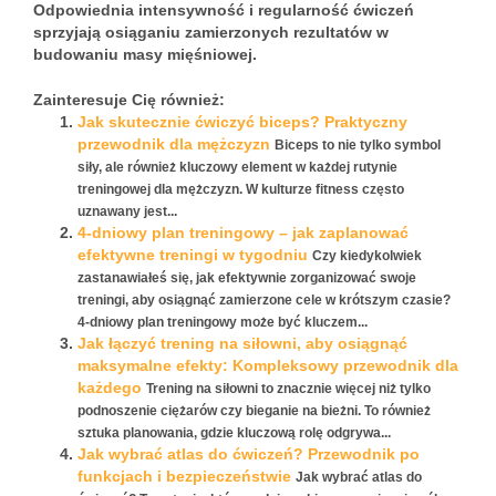
Odpowiednia intensywność i regularność ćwiczeń
sprzyjają osiąganiu zamierzonych rezultatów w
budowaniu masy mięśniowej.
Zainteresuje Cię również:
Jak skutecznie ćwiczyć biceps? Praktyczny
przewodnik dla mężczyzn
Biceps to nie tylko symbol
siły, ale również kluczowy element w każdej rutynie
treningowej dla mężczyzn. W kulturze fitness często
uznawany jest...
4-dniowy plan treningowy – jak zaplanować
efektywne treningi w tygodniu
Czy kiedykolwiek
zastanawiałeś się, jak efektywnie zorganizować swoje
treningi, aby osiągnąć zamierzone cele w krótszym czasie?
4-dniowy plan treningowy może być kluczem...
Jak łączyć trening na siłowni, aby osiągnąć
maksymalne efekty: Kompleksowy przewodnik dla
każdego
Trening na siłowni to znacznie więcej niż tylko
podnoszenie ciężarów czy bieganie na bieżni. To również
sztuka planowania, gdzie kluczową rolę odgrywa...
Jak wybrać atlas do ćwiczeń? Przewodnik po
funkcjach i bezpieczeństwie
Jak wybrać atlas do