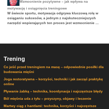
Wzmocnienie pozytywne – jak wpływa na
motywację i osiągnięcia treningowe
W świecie sportu, motywacja odgrywa kluczową rolę w
osiąganiu sukcesów, a jednym z najskuteczniejszych
narzędzi wspierających ten proces jest wzmocnienie …
Trening
Co jeść przed treningiem na masę – odpowiednie posiłki dla
budowania mięśni
Joga restoratywna – korzyści, techniki i jak zacząć praktykę
online
Pływanie żabką – technika, koordynacja i najczęstsze błędy
Ból mięśnia uda z tyłu – przyczyny, objawy i leczenie
Martwy ciąg z hantlami: technika, korzyści i najczęstsze