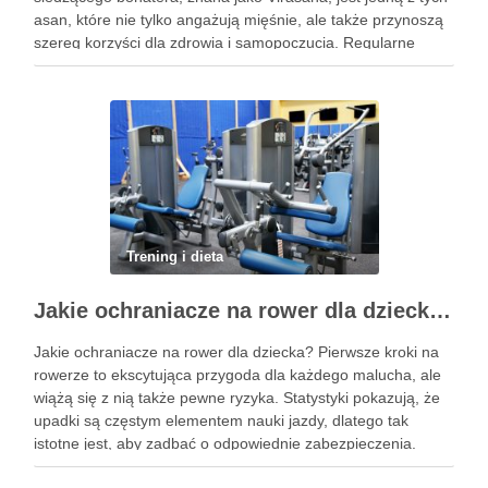
asan, które nie tylko angażują mięśnie, ale także przynoszą
szereg korzyści dla zdrowia i samopoczucia. Regularne
praktykowanie tej pozycji może poprawić elastyczność
stawów, zmniejszyć …
Trening i dieta
Jakie ochraniacze na rower dla dziecka wybrać? Praktyczny poradnik
Jakie ochraniacze na rower dla dziecka? Pierwsze kroki na
rowerze to ekscytująca przygoda dla każdego malucha, ale
wiążą się z nią także pewne ryzyka. Statystyki pokazują, że
upadki są częstym elementem nauki jazdy, dlatego tak
istotne jest, aby zadbać o odpowiednie zabezpieczenia.
Ochraniacze na rower dla dzieci stanowią kluczowy element