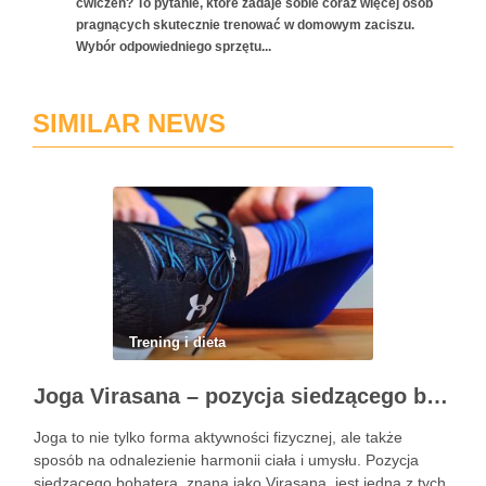
ćwiczeń? To pytanie, które zadaje sobie coraz więcej osób
pragnących skutecznie trenować w domowym zaciszu.
Wybór odpowiedniego sprzętu...
SIMILAR NEWS
Trening i dieta
Joga Virasana – pozycja siedzącego bohatera i jej korzyści
Joga to nie tylko forma aktywności fizycznej, ale także
sposób na odnalezienie harmonii ciała i umysłu. Pozycja
siedzącego bohatera, znana jako Virasana, jest jedną z tych