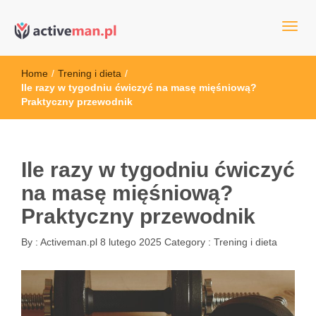
kettler serwis, sklep fitness, crossfit, rowery, sklep ze sprzętem
active man – sprzęt sportowy Wrocła
sportowym
Home
/
Trening i dieta
/
Ile razy w tygodniu ćwiczyć na masę mięśniową?
Praktyczny przewodnik
Ile razy w tygodniu ćwiczyć
na masę mięśniową?
Praktyczny przewodnik
By :
Activeman.pl
8 lutego 2025
Category :
Trening i dieta