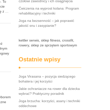
czołowi zawodnicy i ich osiągnięcia
. To
cie
Ćwiczenia na wyprost kolana: Program
kę z …
rehabilitacyjny i techniki
Joga na bezsenność – jak poprawić
jakość snu i zasypianie?
kettler serwis, sklep fitness, crossfit,
eż
rowery, sklep ze sprzętem sportowym
odnym
ingowy
Ostatnie wpisy
Joga Virasana – pozycja siedzącego
bohatera i jej korzyści
Jakie ochraniacze na rower dla dziecka
wybrać? Praktyczny poradnik
wyborem
Joga brzucha: korzyści, asany i techniki
czne
oddechowe