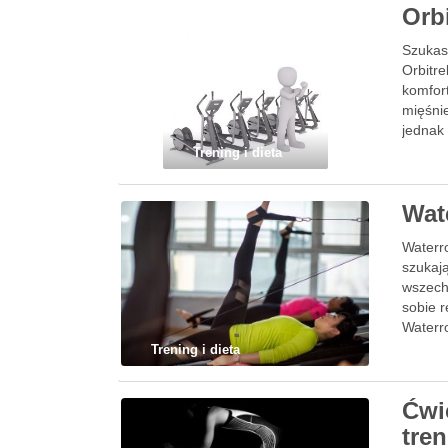
Orb
Szukas
Orbitre
komfor
mięśni
jednak
Trening i dieta
Wat
Waterr
szukaj
wszechs
sobie r
Waterr
Trening i dieta
Ćwi
tre