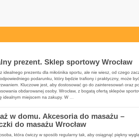
przęt sportowy Wrocław
 ze sprzętem sportowym
alny prezent. Sklep sportowy Wrocław
 idealnego prezentu dla miłośnika sportu, ale nie wiesz, od czego za
odpowiedniego podarunku, który będzie trafiony i praktyczny, może być
yzwaniem. Kluczowe jest, aby dostosować go do zainteresowań oraz p
sowania obdarowanej osoby. Wrocław, z bogatą ofertą sklepów sport
się idealnym miejscem na zakupy. W …
aż w domu. Akcesoria do masażu –
eczki do masażu Wrocław
osoba, która ćwiczy w sposób regularny tak, aby osiągnąć piękny wygl