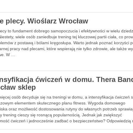
ne plecy. Wioślarz Wrocław
plecy to fundament dobrego samopoczucia i efektywności w wielu dzied
Niestety, wiele osób zaniedbuje trening tej kluczowej partii ciała, co pro
blemów z postawą i bólami kręgosłupa. Warto jednak poznać korzyści 
arnej pracy nad plecami, które wspierają nie tylko zdrowie, ale także wy
we. W …
ensyfikacja ćwiczeń w domu. Thera Ban
cław sklep
ięcej osób decyduje się na treningi w domu, a intensyfikacja ćwiczeń s
uczowym elementem skutecznego planu fitness. Wygoda domowego
iska oraz możliwość dostosowania rutyny do własnych potrzeb sprawiaj
 trening cieszy się rosnącą popularnością. Jednak jak zwiększyć
wność ćwiczeń i jednocześnie zadbać o bezpieczeństwo? Odpowiedzią