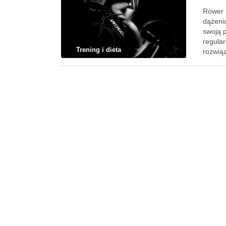
Rower s
dążeniu
swoją 
regula
Trening i dieta
rozwią