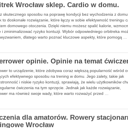
itrek Wrocław sklep. Cardio w domu.
z skutecznego sposobu na poprawę kondycji bez wychodzenia z dom
k to doskonałe rozwiązanie, które łączy w sobie efektywność treningu c
tem domowego otoczenia. Dzięki niemu możesz spalić kalorie, wzmocn
e i zminimalizować ryzyko kontuzji. Wybór odpowiedniego orbitreka mo
 wyzwaniem, dlatego warto poznać kluczowe aspekty, które pomogą …
errower opinie. Opinie na temat ćwicze
ower to urządzenie, które zdobywa coraz większą popularność wśród 
ących efektywnego sposobu na trening w domu. Jego zalety, takie jak
tronność i niskie ryzyko kontuzji, sprawiają, że wielu użytkowników ch
egularne ćwiczenia na tym sprzęcie. Jednak jak każde rozwiązanie,
ower ma również swoje wady, które warto rozważyć przed …
czenia dla amatorów. Rowery stacjonar
ningowe Wrocław