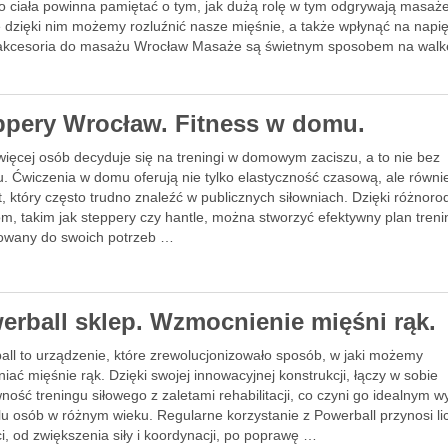
o ciała powinna pamiętać o tym, jak dużą rolę w tym odgrywają masaże
e dzięki nim możemy rozluźnić nasze mięśnie, a także wpłynąć na napię
 akcesoria do masażu Wrocław Masaże są świetnym sposobem na wal
ppery Wrocław. Fitness w domu.
więcej osób decyduje się na treningi w domowym zaciszu, a to nie bez
. Ćwiczenia w domu oferują nie tylko elastyczność czasową, ale równi
, który często trudno znaleźć w publicznych siłowniach. Dzięki różnor
om, takim jak steppery czy hantle, można stworzyć efektywny plan tren
owany do swoich potrzeb …
erball sklep. Wzmocnienie mięśni rąk.
all to urządzenie, które zrewolucjonizowało sposób, w jaki możemy
ać mięśnie rąk. Dzięki swojej innowacyjnej konstrukcji, łączy w sobie
ność treningu siłowego z zaletami rehabilitacji, co czyni go idealnym 
lu osób w różnym wieku. Regularne korzystanie z Powerball przynosi li
i, od zwiększenia siły i koordynacji, po poprawę …