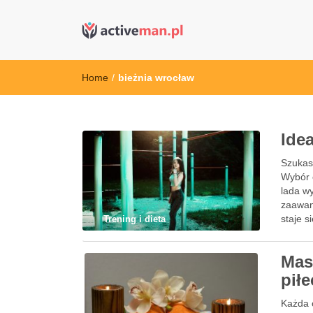
active man – s
kettler serwis, sklep fitness, crossfit, rowery, sklep
Home
/
bieżnia wrocław
Ide
Szukasz
Wybór 
lada w
zaawan
staje 
Trening i dieta
Mas
pił
Każda 