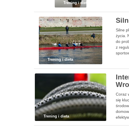
Trening i dieta
Sil
Silne 
życia. 
do pro
z regul
sporto
Trening i dieta
Int
Wro
Coraz w
się kl
środow
domowy
Trening i dieta
efekty
być …