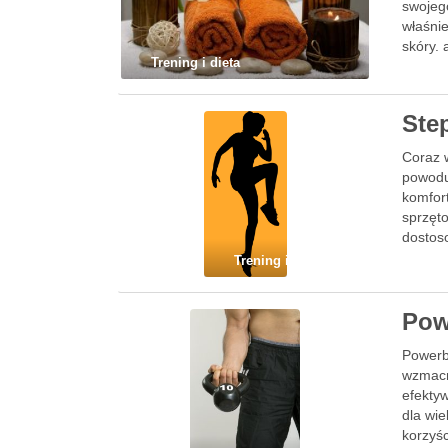
swojeg
właśni
skóry.
Trening i dieta
Ste
Coraz 
powodu
komfort
sprzęt
dostos
Trening i dieta
Pow
Powerb
wzmacni
efektyw
dla wie
korzyśc