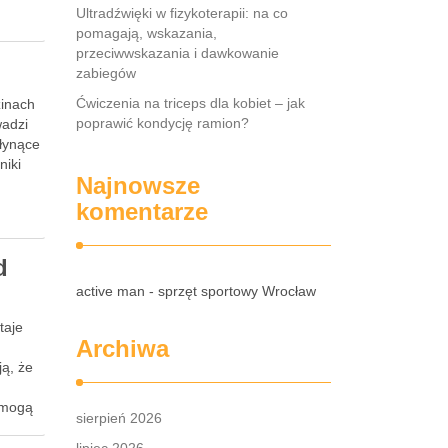
Ultradźwięki w fizykoterapii: na co
pomagają, wskazania,
przeciwwskazania i dawkowanie
zabiegów
Ćwiczenia na triceps dla kobiet – jak
zinach
poprawić kondycję ramion?
wadzi
płynące
niki
Najnowsze
komentarze
d
active man - sprzęt sportowy Wrocław
taje
Archiwa
ą, że
 mogą
sierpień 2026