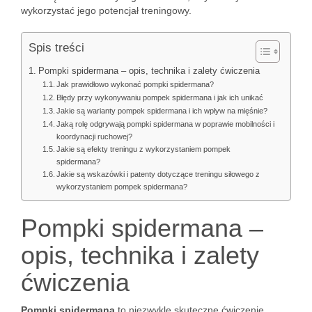
wykorzystać jego potencjał treningowy.
Spis treści
Pompki spidermana – opis, technika i zalety ćwiczenia
Jak prawidłowo wykonać pompki spidermana?
Błędy przy wykonywaniu pompek spidermana i jak ich unikać
Jakie są warianty pompek spidermana i ich wpływ na mięśnie?
Jaką rolę odgrywają pompki spidermana w poprawie mobilności i
koordynacji ruchowej?
Jakie są efekty treningu z wykorzystaniem pompek
spidermana?
Jakie są wskazówki i patenty dotyczące treningu siłowego z
wykorzystaniem pompek spidermana?
Pompki spidermana –
opis, technika i zalety
ćwiczenia
Pompki spidermana
to niezwykle skuteczne ćwiczenie