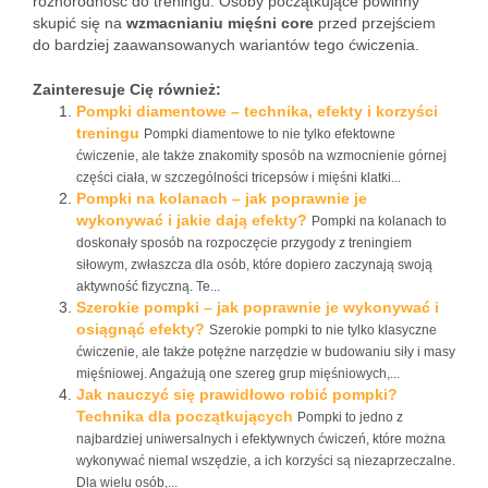
różnorodność do treningu. Osoby początkujące powinny
skupić się na
wzmacnianiu mięśni core
przed przejściem
do bardziej zaawansowanych wariantów tego ćwiczenia.
Zainteresuje Cię również:
Pompki diamentowe – technika, efekty i korzyści
treningu
Pompki diamentowe to nie tylko efektowne
ćwiczenie, ale także znakomity sposób na wzmocnienie górnej
części ciała, w szczególności tricepsów i mięśni klatki...
Pompki na kolanach – jak poprawnie je
wykonywać i jakie dają efekty?
Pompki na kolanach to
doskonały sposób na rozpoczęcie przygody z treningiem
siłowym, zwłaszcza dla osób, które dopiero zaczynają swoją
aktywność fizyczną. Te...
Szerokie pompki – jak poprawnie je wykonywać i
osiągnąć efekty?
Szerokie pompki to nie tylko klasyczne
ćwiczenie, ale także potężne narzędzie w budowaniu siły i masy
mięśniowej. Angażują one szereg grup mięśniowych,...
Jak nauczyć się prawidłowo robić pompki?
Technika dla początkujących
Pompki to jedno z
najbardziej uniwersalnych i efektywnych ćwiczeń, które można
wykonywać niemal wszędzie, a ich korzyści są niezaprzeczalne.
Dla wielu osób,...