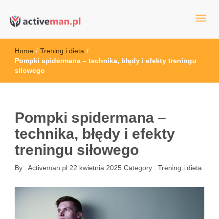
kettler serwis, sklep fitness, crossfit, rowery, sklep ze sprzętem
active man – sprzęt sportowy Wrocła
sportowym
Home
/
Trening i dieta
/
Pompki spidermana – technika, błędy i efekty treningu
siłowego
Pompki spidermana –
technika, błędy i efekty
treningu siłowego
By :
Activeman.pl
22 kwietnia 2025
Category :
Trening i dieta