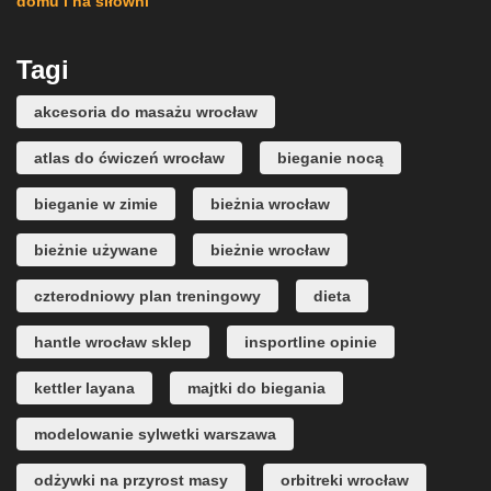
domu i na siłowni
Tagi
akcesoria do masażu wrocław
atlas do ćwiczeń wrocław
bieganie nocą
bieganie w zimie
bieżnia wrocław
bieżnie używane
bieżnie wrocław
czterodniowy plan treningowy
dieta
hantle wrocław sklep
insportline opinie
kettler layana
majtki do biegania
modelowanie sylwetki warszawa
odżywki na przyrost masy
orbitreki wrocław