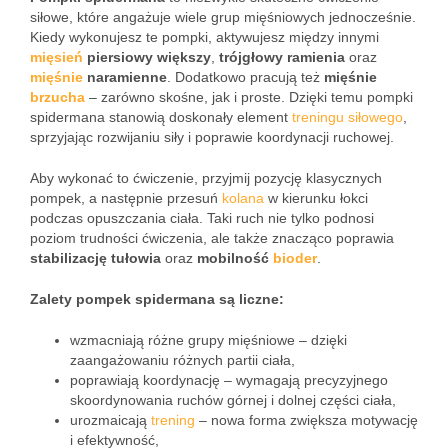
siłowe, które angażuje wiele grup mięśniowych jednocześnie.
Kiedy wykonujesz te pompki, aktywujesz między innymi
mięsień
piersiowy większy
,
trójgłowy ramienia
oraz
mięśnie
naramienne
. Dodatkowo pracują też
mięśnie
brzucha
– zarówno skośne, jak i proste. Dzięki temu pompki
spidermana stanowią doskonały element
treningu siłowego
,
sprzyjając rozwijaniu siły i poprawie koordynacji ruchowej.
Aby wykonać to ćwiczenie, przyjmij pozycję klasycznych
pompek, a następnie przesuń
kolana
w kierunku łokci
podczas opuszczania ciała. Taki ruch nie tylko podnosi
poziom trudności ćwiczenia, ale także znacząco poprawia
stabilizację tułowia
oraz
mobilność
bioder
.
Zalety pompek spidermana są liczne:
wzmacniają różne grupy mięśniowe – dzięki
zaangażowaniu różnych partii ciała,
poprawiają koordynację – wymagają precyzyjnego
skoordynowania ruchów górnej i dolnej części ciała,
urozmaicają
trening
– nowa forma zwiększa motywację
i efektywność,