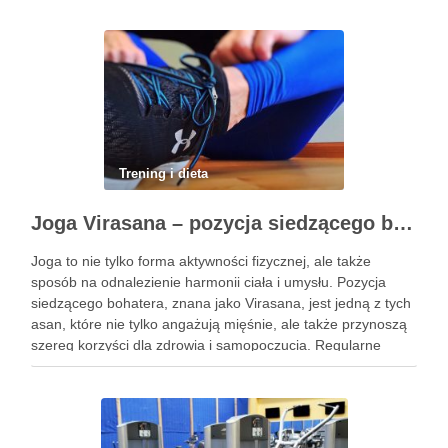
wykonać z wykorzystaniem masy …
Trening i dieta
Joga Virasana – pozycja siedzącego bohatera i jej korzyści
Joga to nie tylko forma aktywności fizycznej, ale także
sposób na odnalezienie harmonii ciała i umysłu. Pozycja
siedzącego bohatera, znana jako Virasana, jest jedną z tych
asan, które nie tylko angażują mięśnie, ale także przynoszą
szereg korzyści dla zdrowia i samopoczucia. Regularne
praktykowanie tej pozycji może poprawić elastyczność
stawów, zmniejszyć …