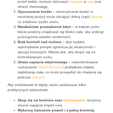
przed siebie, możesz odczuwać
napięcie
w
szyi
oraz
stracić równowagę,
Opuszczanie bioder
– nieutrzymanie bioder w
neutralnej pozycji może obciążyć dolną część
pleców
,
co zwiększa ryzyko urazu,
Niewłaściwe prowadzenie łokci
– w trakcie ruchu
łokcie powinny znajdować się blisko ciała, aby uniknąć
przeciążenia stawów ramiennych,
Brak kontroli nad ruchem
– zbyt szybkie
wykonywanie pompki ogranicza jej skuteczność i
sprzyja kontuzjom. Ważne jest, aby skupić się na
kontrolowanym ruchu,
Utrata napięcia mięśniowego
– niekontrolowane
rozluźnienie
mięśni brzucha
i pośladków osłabia
stabilizację ciała, co może prowadzić do chwiania się
podczas
ćwiczeń
.
Aby zredukować te błędy, warto zastosować kilka
praktycznych wskazówek:
Skup się na technice oraz
równowadze
; utrzymuj
mocne napięcie mięśni core,
Wykonuj ćwiczenie powoli i z pełną kontrolą
,