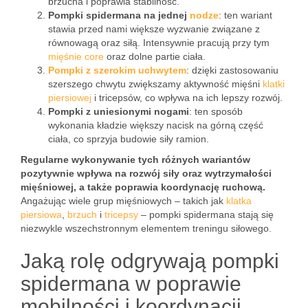
brzucha i poprawia stabilność.
Pompki spidermana na jednej
nodze
: ten wariant
stawia przed nami większe wyzwanie związane z
równowagą oraz siłą. Intensywnie pracują przy tym
mięśnie core
oraz dolne partie ciała.
Pompki z szerokim uchwytem
: dzięki zastosowaniu
szerszego chwytu zwiększamy aktywność mięśni
klatki
piersiowej
i tricepsów, co wpływa na ich lepszy rozwój.
Pompki z uniesionymi nogami
: ten sposób
wykonania kładzie większy nacisk na górną część
ciała, co sprzyja budowie siły ramion.
Regularne wykonywanie tych różnych wariantów
pozytywnie wpływa na rozwój siły oraz wytrzymałości
mięśniowej, a także poprawia koordynację ruchową.
Angażując wiele grup mięśniowych – takich jak
klatka
piersiowa
,
brzuch
i
tricepsy
– pompki spidermana stają się
niezwykle wszechstronnym elementem treningu siłowego.
Jaką rolę odgrywają pompki
spidermana w poprawie
mobilności i koordynacji