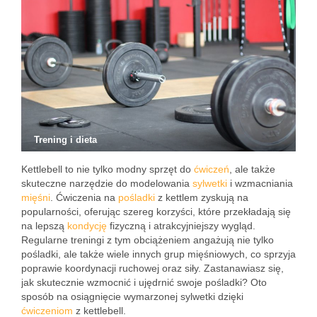
Trening i dieta
Kettlebell to nie tylko modny sprzęt do
ćwiczeń
, ale także
skuteczne narzędzie do modelowania
sylwetki
i wzmacniania
mięśni
. Ćwiczenia na
pośladki
z kettlem zyskują na
popularności, oferując szereg korzyści, które przekładają się
na lepszą
kondycję
fizyczną i atrakcyjniejszy wygląd.
Regularne treningi z tym obciążeniem angażują nie tylko
pośladki, ale także wiele innych grup mięśniowych, co sprzyja
poprawie koordynacji ruchowej oraz siły. Zastanawiasz się,
jak skutecznie wzmocnić i ujędrnić swoje pośladki? Oto
sposób na osiągnięcie wymarzonej sylwetki dzięki
ćwiczeniom
z kettlebell.