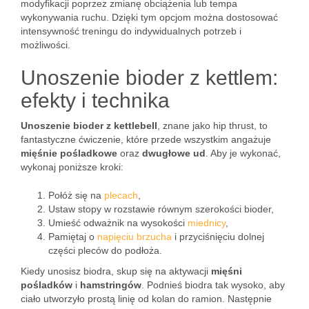
modyfikacji poprzez zmianę obciążenia lub tempa
wykonywania ruchu. Dzięki tym opcjom można dostosować
intensywność treningu do indywidualnych potrzeb i
możliwości.
Unoszenie bioder z kettlem:
efekty i technika
Unoszenie bioder z kettlebell
, znane jako hip thrust, to
fantastyczne ćwiczenie, które przede wszystkim angażuje
mięśnie pośladkowe
oraz
dwugłowe ud
. Aby je wykonać,
wykonaj poniższe kroki:
Połóż się na
plecach
,
Ustaw stopy w rozstawie równym szerokości bioder,
Umieść odważnik na wysokości
miednicy
,
Pamiętaj o
napięciu
brzucha
i przyciśnięciu dolnej
części pleców do podłoża.
Kiedy unosisz biodra, skup się na aktywacji
mięśni
pośladków
i
hamstringów
. Podnieś biodra tak wysoko, aby
ciało utworzyło prostą linię od kolan do ramion. Następnie