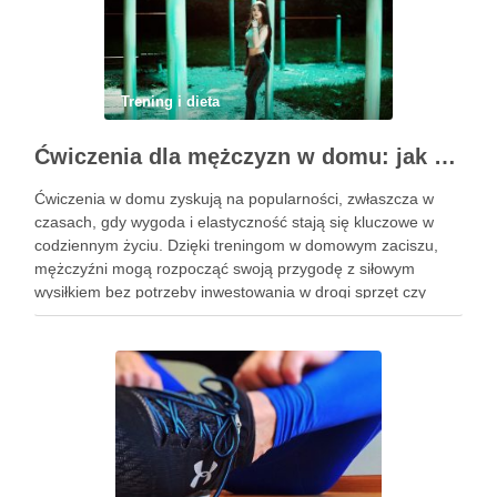
Trening i dieta
Ćwiczenia dla mężczyzn w domu: jak zacząć i utrzymać motywację
Ćwiczenia w domu zyskują na popularności, zwłaszcza w
czasach, gdy wygoda i elastyczność stają się kluczowe w
codziennym życiu. Dzięki treningom w domowym zaciszu,
mężczyźni mogą rozpocząć swoją przygodę z siłowym
wysiłkiem bez potrzeby inwestowania w drogi sprzęt czy
dojazdy do siłowni. Regularne ćwiczenia, które można
wykonać z wykorzystaniem masy …