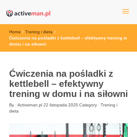
kettler serwis, sklep fitness, crossfit, rowery, sklep ze sprzętem
active man – sprzęt sportowy Wrocła
sportowym
Home
/
Trening i dieta
/
Ćwiczenia na pośladki z kettlebell – efektywny trening w
domu i na siłowni
Ćwiczenia na pośladki z
kettlebell – efektywny
trening w domu i na siłowni
By :
Activeman.pl
22 listopada 2025
Category :
Trening i
dieta