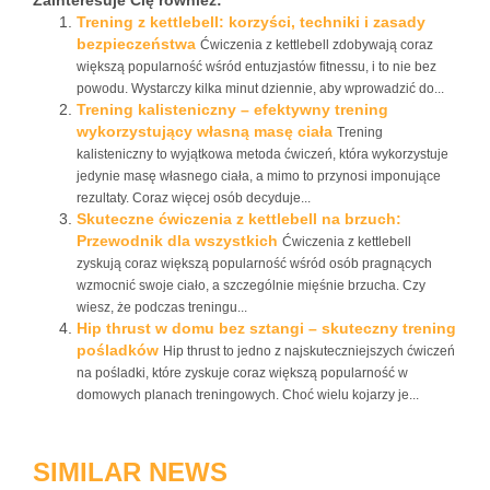
Zainteresuje Cię również:
Trening z kettlebell: korzyści, techniki i zasady
bezpieczeństwa
Ćwiczenia z kettlebell zdobywają coraz
większą popularność wśród entuzjastów fitnessu, i to nie bez
powodu. Wystarczy kilka minut dziennie, aby wprowadzić do...
Trening kalisteniczny – efektywny trening
wykorzystujący własną masę ciała
Trening
kalisteniczny to wyjątkowa metoda ćwiczeń, która wykorzystuje
jedynie masę własnego ciała, a mimo to przynosi imponujące
rezultaty. Coraz więcej osób decyduje...
Skuteczne ćwiczenia z kettlebell na brzuch:
Przewodnik dla wszystkich
Ćwiczenia z kettlebell
zyskują coraz większą popularność wśród osób pragnących
wzmocnić swoje ciało, a szczególnie mięśnie brzucha. Czy
wiesz, że podczas treningu...
Hip thrust w domu bez sztangi – skuteczny trening
pośladków
Hip thrust to jedno z najskuteczniejszych ćwiczeń
na pośladki, które zyskuje coraz większą popularność w
domowych planach treningowych. Choć wielu kojarzy je...
SIMILAR NEWS