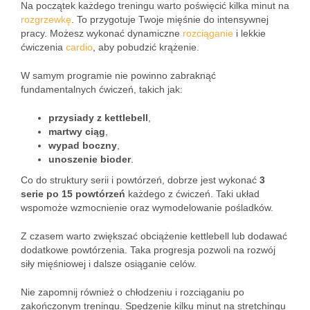
Na początek każdego treningu warto poświęcić kilka minut na
rozgrzewkę
. To przygotuje Twoje mięśnie do intensywnej
pracy. Możesz wykonać dynamiczne
rozciąganie
i lekkie
ćwiczenia
cardio
, aby pobudzić krążenie.
W samym programie nie powinno zabraknąć
fundamentalnych ćwiczeń, takich jak:
przysiady z kettlebell
,
martwy ciąg
,
wypad boczny
,
unoszenie bioder
.
Co do struktury serii i powtórzeń, dobrze jest wykonać
3
serie po 15 powtórzeń
każdego z ćwiczeń. Taki układ
wspomoże wzmocnienie oraz wymodelowanie pośladków.
Z czasem warto zwiększać obciążenie kettlebell lub dodawać
dodatkowe powtórzenia. Taka progresja pozwoli na rozwój
siły mięśniowej i dalsze osiąganie celów.
Nie zapomnij również o chłodzeniu i rozciąganiu po
zakończonym treningu. Spędzenie kilku minut na stretchingu