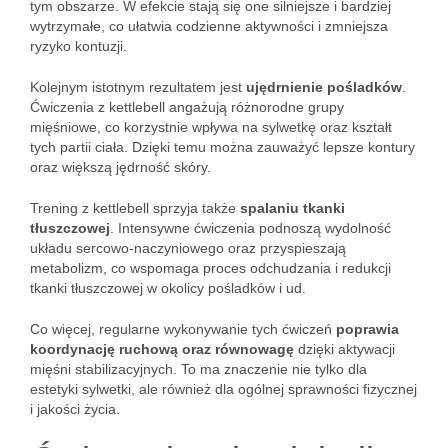
tym obszarze. W efekcie stają się one silniejsze i bardziej
wytrzymałe, co ułatwia codzienne aktywności i zmniejsza
ryzyko kontuzji.
Kolejnym istotnym rezultatem jest
ujędrnienie pośladków
.
Ćwiczenia z kettlebell angażują różnorodne grupy
mięśniowe, co korzystnie wpływa na sylwetkę oraz kształt
tych partii ciała. Dzięki temu można zauważyć lepsze kontury
oraz większą jędrność skóry.
Trening z kettlebell sprzyja także
spalaniu tkanki
tłuszczowej
. Intensywne ćwiczenia podnoszą wydolność
układu sercowo-naczyniowego oraz przyspieszają
metabolizm, co wspomaga proces odchudzania i redukcji
tkanki tłuszczowej w okolicy pośladków i ud.
Co więcej, regularne wykonywanie tych ćwiczeń
poprawia
koordynację ruchową oraz równowagę
dzięki aktywacji
mięśni stabilizacyjnych. To ma znaczenie nie tylko dla
estetyki sylwetki, ale również dla ogólnej sprawności fizycznej
i jakości życia.