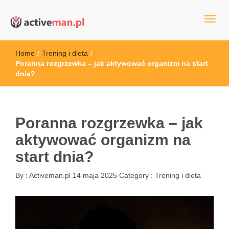
kettler serwis, sklep fitness, crossfit, rowery, sklep ze sprzętem
active man – sprzęt sportowy Wrocła
sportowym
Home
/
Trening i dieta
/
Poranna rozgrzewka – jak aktywować organizm na start
dnia?
Poranna rozgrzewka – jak
aktywować organizm na
start dnia?
By :
Activeman.pl
14 maja 2025
Category :
Trening i dieta