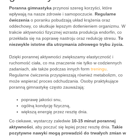
Poranna gimnastyka
przynosi szereg korzyści, które
wpływają na nasze zdrowie i samopoczucie.
Regularne
ćwiczenia
o poranku pobudzają układ krążenia oraz
oddechowy, co skutkuje lepszym dotlenieniem organizmu. W
trakcie aktywności fizycznej wzrasta produkcja endorfin, co
przekłada się na poprawę nastroju oraz redukcję stresu.
To
niezwykle istotne dla utrzymania zdrowego trybu życia.
Dzięki porannej aktywności zwiększamy elastyczność i
ruchomość ciała, co ma znaczenie nie tylko w codziennych
zadaniach, ale także podczas innych form
treningu
.
Regularne ćwiczenia przyspieszają również metabolizm, co
może wspierać proces odchudzania. Osoby praktykujące
poranną gimnastykę często zauważają:
poprawę jakości snu,
ogólną kondycję fizyczną,
większą energię przez resztę dnia.
Co ciekawe, wystarczy zaledwie
10-15 minut porannej
aktywności
, aby poczuć się lepiej przez resztę dnia.
Takie
pozytywne nawyki mogą prowadzić do trwałych zmian w