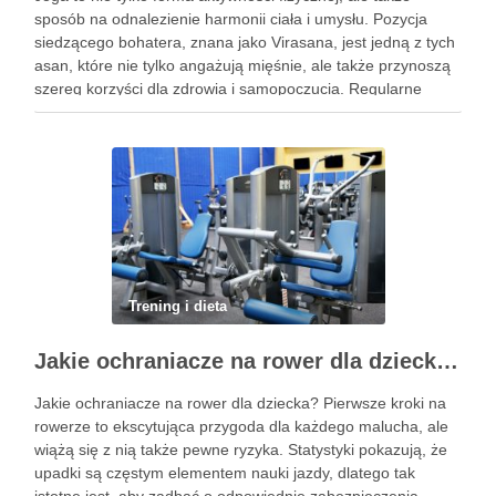
sposób na odnalezienie harmonii ciała i umysłu. Pozycja
siedzącego bohatera, znana jako Virasana, jest jedną z tych
asan, które nie tylko angażują mięśnie, ale także przynoszą
szereg korzyści dla zdrowia i samopoczucia. Regularne
praktykowanie tej pozycji może poprawić elastyczność
stawów, zmniejszyć …
Trening i dieta
Jakie ochraniacze na rower dla dziecka wybrać? Praktyczny poradnik
Jakie ochraniacze na rower dla dziecka? Pierwsze kroki na
rowerze to ekscytująca przygoda dla każdego malucha, ale
wiążą się z nią także pewne ryzyka. Statystyki pokazują, że
upadki są częstym elementem nauki jazdy, dlatego tak