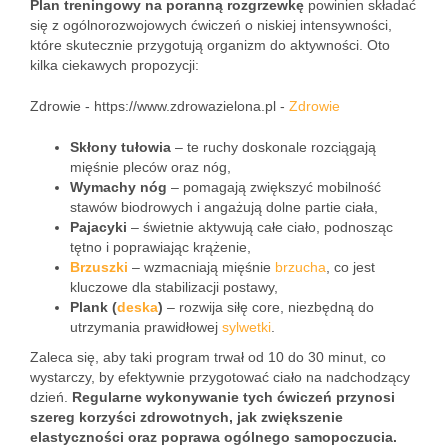
Plan treningowy na poranną rozgrzewkę
powinien składać
się z ogólnorozwojowych ćwiczeń o niskiej intensywności,
które skutecznie przygotują organizm do aktywności. Oto
kilka ciekawych propozycji:
Zdrowie - https://www.zdrowazielona.pl -
Zdrowie
Skłony tułowia
– te ruchy doskonale rozciągają
mięśnie pleców oraz nóg,
Wymachy nóg
– pomagają zwiększyć mobilność
stawów biodrowych i angażują dolne partie ciała,
Pajacyki
– świetnie aktywują całe ciało, podnosząc
tętno i poprawiając krążenie,
Brzuszki
– wzmacniają mięśnie
brzucha
, co jest
kluczowe dla stabilizacji postawy,
Plank (
deska
)
– rozwija siłę core, niezbędną do
utrzymania prawidłowej
sylwetki
.
Zaleca się, aby taki program trwał od 10 do 30 minut, co
wystarczy, by efektywnie przygotować ciało na nadchodzący
dzień.
Regularne wykonywanie tych ćwiczeń przynosi
szereg korzyści zdrowotnych, jak zwiększenie
elastyczności oraz poprawa ogólnego samopoczucia.