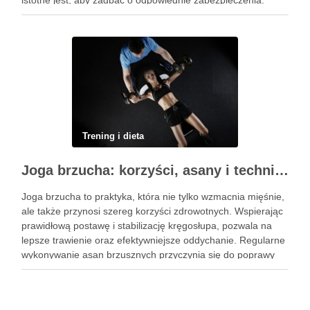
istotne jest, aby zadbać o odpowiednie zabezpieczenia.
Ochraniacze na rower dla dzieci stanowią kluczowy element
…
Trening i dieta
Joga brzucha: korzyści, asany i techniki oddechowe
Joga brzucha to praktyka, która nie tylko wzmacnia mięśnie,
ale także przynosi szereg korzyści zdrowotnych. Wspierając
prawidłową postawę i stabilizację kręgosłupa, pozwala na
lepsze trawienie oraz efektywniejsze oddychanie. Regularne
wykonywanie asan brzusznych przyczynia się do poprawy
elastyczności i równowagi, a także staje się kluczem do
wzmocnienia centrum ciała. W dzisiejszym …