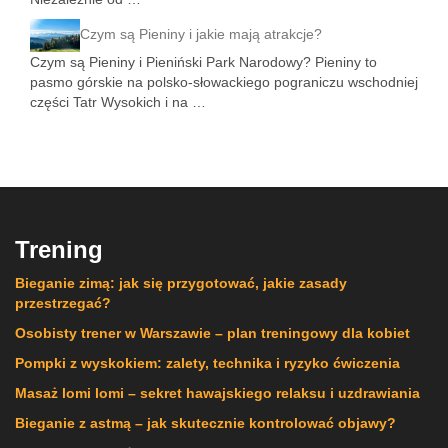
Czym są Pieniny i jakie mają atrakcje?
Czym są Pieniny i Pieniński Park Narodowy? Pieniny to
pasmo górskie na polsko-słowackiego pograniczu wschodniej
części Tatr Wysokich i na …
Trening
Bieganie zimą: jak się przygotować, jakie zasady
przestrzegać?
Osobisty trener w Warszawie – plan treningowy dla kobiet
Pompki z wyskokiem: zalety, technika i ryzyko ćwiczenia
Masaż lomi lomi – sekret hawajskiego relaksu i uzdrawiania
Bieganie z astmą – jak skutecznie kontrolować objawy?