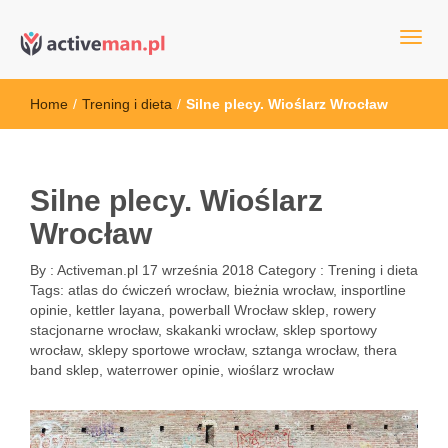
kettler serwis, sklep fitness, crossfit, rowery, sklep ze sprzętem
active man – sprzęt sportowy Wrocła
sportowym
Home
/
Trening i dieta
/
Silne plecy. Wioślarz Wrocław
Silne plecy. Wioślarz
Wrocław
By :
Activeman.pl
17 września 2018
Category :
Trening i dieta
Tags:
atlas do ćwiczeń wrocław
,
bieżnia wrocław
,
insportline
opinie
,
kettler layana
,
powerball Wrocław sklep
,
rowery
stacjonarne wrocław
,
skakanki wrocław
,
sklep sportowy
wrocław
,
sklepy sportowe wrocław
,
sztanga wrocław
,
thera
band sklep
,
waterrower opinie
,
wioślarz wrocław