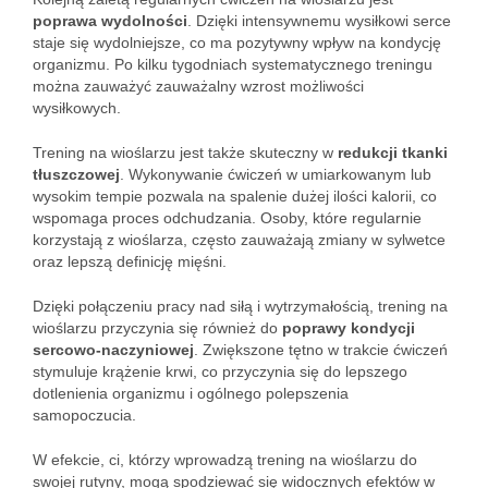
poprawa wydolności
. Dzięki intensywnemu wysiłkowi serce
staje się wydolniejsze, co ma pozytywny wpływ na kondycję
organizmu. Po kilku tygodniach systematycznego treningu
można zauważyć zauważalny wzrost możliwości
wysiłkowych.
Trening na wioślarzu jest także skuteczny w
redukcji tkanki
tłuszczowej
. Wykonywanie ćwiczeń w umiarkowanym lub
wysokim tempie pozwala na spalenie dużej ilości kalorii, co
wspomaga proces odchudzania. Osoby, które regularnie
korzystają z wioślarza, często zauważają zmiany w sylwetce
oraz lepszą definicję mięśni.
Dzięki połączeniu pracy nad siłą i wytrzymałością, trening na
wioślarzu przyczynia się również do
poprawy kondycji
sercowo-naczyniowej
. Zwiększone tętno w trakcie ćwiczeń
stymuluje krążenie krwi, co przyczynia się do lepszego
dotlenienia organizmu i ogólnego polepszenia
samopoczucia.
W efekcie, ci, którzy wprowadzą trening na wioślarzu do
swojej rutyny, mogą spodziewać się widocznych efektów w