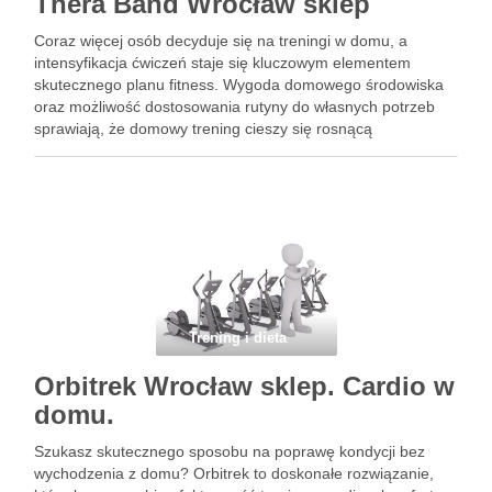
Thera Band Wrocław sklep
Coraz więcej osób decyduje się na treningi w domu, a
intensyfikacja ćwiczeń staje się kluczowym elementem
skutecznego planu fitness. Wygoda domowego środowiska
oraz możliwość dostosowania rutyny do własnych potrzeb
sprawiają, że domowy trening cieszy się rosnącą
popularnością. Jednak jak zwiększyć efektywność ćwiczeń i
jednocześnie zadbać o bezpieczeństwo? Odpowiedzią mogą
być …
Trening i dieta
Orbitrek Wrocław sklep. Cardio w
domu.
Szukasz skutecznego sposobu na poprawę kondycji bez
wychodzenia z domu? Orbitrek to doskonałe rozwiązanie,