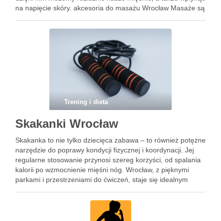
na napięcie skóry. akcesoria do masażu Wrocław Masaże są
świetnym sposobem na walkę z …
Trening i dieta
Skakanki Wrocław
Skakanka to nie tylko dziecięca zabawa – to również potężne
narzędzie do poprawy kondycji fizycznej i koordynacji. Jej
regularne stosowanie przynosi szereg korzyści, od spalania
kalorii po wzmocnienie mięśni nóg. Wrocław, z pięknymi
parkami i przestrzeniami do ćwiczeń, staje się idealnym
miejscem do rozwijania tej aktywności. Jednak, aby skakanie
przynosiło …