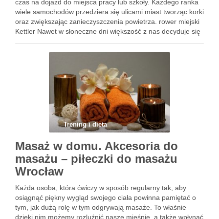
czas na dojazd do miejsca pracy lub szkoły. Każdego ranka
wiele samochodów przedziera się ulicami miast tworząc korki
oraz zwiększając zanieczyszczenia powietrza. rower miejski
Kettler Nawet w słoneczne dni większość z nas decyduje się
na skorzystanie z ułatwienia jakim jest samochód. …
Trening i dieta
Masaż w domu. Akcesoria do
masażu – piłeczki do masażu
Wrocław
Każda osoba, która ćwiczy w sposób regularny tak, aby
osiągnąć piękny wygląd swojego ciała powinna pamiętać o
tym, jak dużą rolę w tym odgrywają masaże. To właśnie
dzięki nim możemy rozluźnić nasze mięśnie, a także wpłynąć