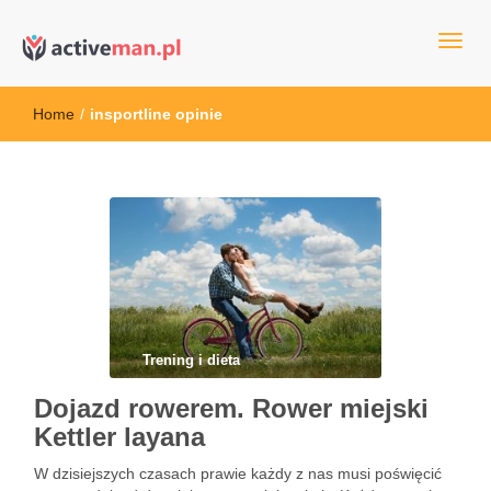
kettler serwis, sklep fitness, crossfit, rowery, sklep ze sprzętem
active man – sprzęt sportowy Wrocła
sportowym
Home
/
insportline opinie
Trening i dieta
Dojazd rowerem. Rower miejski
Kettler layana
W dzisiejszych czasach prawie każdy z nas musi poświęcić