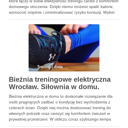
które łączy w sobie efektywność treningu cardio z komfortem
domowego otoczenia. Dzięki niemu możesz spalić kalorie,
wzmocnić mięśnie i zminimalizować ryzyko kontuzji. Wybór
odpowiedniego orbitreka może być jednak wyzwaniem,
dlatego warto poznać kluczowe aspekty, które pomogą …
Trening i dieta
Bieżnia treningowe elektryczna
Wrocław. Siłownia w domu.
Bieżnia elektryczna w domu to doskonałe rozwiązanie dla
osób pragnących zadbać o kondycję bez wychodzenia z
czterech ścian. Dzięki niej można dostosować trening do
własnych potrzeb oraz cieszyć się komfortem ćwiczeń w
prywatnej przestrzeni. W obliczu coraz szybszego tempa
życia, możliwość regularnego ruchu w domowych warunkach