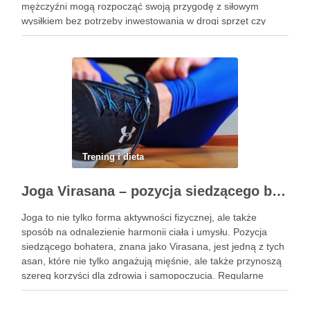
mężczyźni mogą rozpocząć swoją przygodę z siłowym
wysiłkiem bez potrzeby inwestowania w drogi sprzęt czy
dojazdy do siłowni. Regularne ćwiczenia, które można
wykonać z wykorzystaniem masy …
Trening i dieta
Joga Virasana – pozycja siedzącego bohatera i jej korzyści
Joga to nie tylko forma aktywności fizycznej, ale także
sposób na odnalezienie harmonii ciała i umysłu. Pozycja
siedzącego bohatera, znana jako Virasana, jest jedną z tych
asan, które nie tylko angażują mięśnie, ale także przynoszą
szereg korzyści dla zdrowia i samopoczucia. Regularne
praktykowanie tej pozycji może poprawić elastyczność
stawów, zmniejszyć …