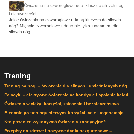
Ćwiczenia na czworogłowe uda: klucz do silnych nóg
i elastyczności
Jakie ćwiczenia na czworogłowe uda są kluczem do silnych
nóg? Mięśnie czworogłowe uda to nie tylko fundament dla
silnych nóg, …
Trening
Trening na nogi – ćwiczenia dla silnych i umięśnionych nóg
Pajacyki – efektywne ćwiczenie na kondycję i spalanie kalorii
Ćwiczenia w ciąży: korzyści, zalecenia i bezpieczeństwo
Bieganie po treningu siłowym: korzyści, cele i regeneracja
Kto powinien wykonywać ćwiczenia kondycyjne?
Przepisy na zdrowe i pożywne dania bezglutenowe –