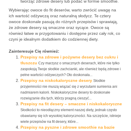
tworząc zdrowe desery lub podać w formie smoothie.
Wybierając owoce do fit deserów, warto zwrócić uwagę na
ich wartość odżywczą oraz naturalną słodycz. Te cztery
owoce doskonale pasują do różnych przepisów i sprawiają,
że zdrowe desery są smaczne oraz sycące. Owoce są
również łatwe w przygotowaniu i dostępne przez cały rok, co
czyni je idealnym dodatkiem do codziennej diety.
Zainteresuje Cię również:
Przepisy na zdrowe i pożywne desery bez cukru i
tłuszczu
Czy marzysz o smacznych deserach, które nie tylko
zaspokoją Twoje słodkie zachcianki, ale również będą zdrowe i
pełne wartości odżywczych? Oto doskonała...
Przepisy na niskokaloryczne desery
Słodkie
przyjemności nie muszą wiązać się z wyrzutami sumienia ani
nadmiarem kalorii. Niskokaloryczne desery to doskonałe
rozwiązanie dla tych, którzy pragną cieszyć...
Przepisy na fit desery – smaczne i niskokaloryczne
Słodkości to nieodłączny element naszej diety, jednak często
obawiamy się ich wysokiej kaloryczności. Na szczęście, istnieje
wiele przepisów na fit desery, które...
Przepisy na pyszne i zdrowe smoothie na bazie