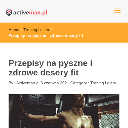
kettler serwis, sklep fitness, crossfit, rowery, sklep ze sprzętem
active man – sprzęt sportowy Wrocła
sportowym
Home
/
Trening i dieta
/
Przepisy na pyszne i zdrowe desery fit
Przepisy na pyszne i
zdrowe desery fit
By :
Activeman.pl
3 czerwca 2021
Category :
Trening i dieta