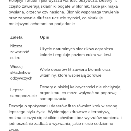
Kolejnym atutem jest wyższa wartość odżywcza. Desery fit
często zawierają składniki bogate w błonnik, takie jak mąka
owsiana, orzechy czy nasiona. Błonnik wspomaga trawienie
oraz zapewnia dłuższe uczucie sytości, co skutkuje
mniejszymi ochotami na podjadanie.
Zaleta
Opis
Niższa
Użycie naturalnych słodzików ogranicza
zawartość
kalorie i reguluje poziom cukru we krwi.
cukru
Więcej
Wiele deserów fit zawiera błonnik oraz
składników
witaminy, które wspierają zdrowie.
odżywczych
Desery o niskiej kaloryczności nie obciążają
Lepsze
organizmu, co może wpłynąć na poprawę
samopoczucie
samopoczucia.
Decyzja o spożywaniu deserów fit to również krok w stronę
lepszego stylu życia. Wybierając zdrowsze alternatywy,
można cieszyć się słodkimi chwilami bez wyrzutów sumienia i
jednocześnie zadbać o wyzwania, jakie niesie codzienne
życie.