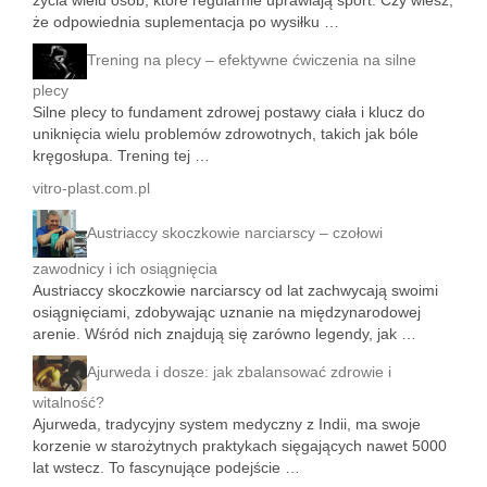
życia wielu osób, które regularnie uprawiają sport. Czy wiesz,
że odpowiednia suplementacja po wysiłku …
Trening na plecy – efektywne ćwiczenia na silne
plecy
Silne plecy to fundament zdrowej postawy ciała i klucz do
uniknięcia wielu problemów zdrowotnych, takich jak bóle
kręgosłupa. Trening tej …
vitro-plast.com.pl
Austriaccy skoczkowie narciarscy – czołowi
zawodnicy i ich osiągnięcia
Austriaccy skoczkowie narciarscy od lat zachwycają swoimi
osiągnięciami, zdobywając uznanie na międzynarodowej
arenie. Wśród nich znajdują się zarówno legendy, jak …
Ajurweda i dosze: jak zbalansować zdrowie i
witalność?
Ajurweda, tradycyjny system medyczny z Indii, ma swoje
korzenie w starożytnych praktykach sięgających nawet 5000
lat wstecz. To fascynujące podejście …