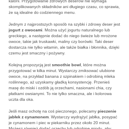
kalorii. Przygotowanie zdrowych deserów nie wymaga
skomplikowanych składników ani długiego czasu, co sprawia,
że są idealne do codziennego menu.
Jednym z najprostszych sposób na szybki i zdrowy deser jest
jogurt z owocami
. Można użyć jogurtu naturalnego lub
greckiego, a następnie dodać do niego świeże lub mrożone
owoce, takie jak truskawki, maliny czy borówki. Taki deser
dostarcza nie tylko witamin, ale także białka i błonnika, dzięki
czemu jest smaczny i pożywny.
Kolejną propozycją jest
smoothie bowl
, które można
przygotować w kilka minut. Wystarczy zmiksować ulubione
owoce, na przykład banana z szpinakiem i odrobiną mleka
roślinnego, aż uzyskamy gładką konsystencję. Przenieś
masę do miski i ozdób ją orzechami, nasionami chia, czy
płatkami owsianymi. To nie tylko smaczna, ale i kolorowa
uczta dla oka.
Jeśli masz ochotę na coś pieczonego, polecamy
pieczenie
jabłek z cynamonem
. Wystarczy wydrążyć jabłka, posypać
je cynamonem i piec w piekarniku przez około 20 minut.
Możesz również dodać orzechy lub odrobinę miodu, aby