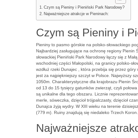
Czym są Pieniny i Pieniński Park Narodowy?
Najważniejsze atrakcje w Pieninach:
Czym są Pieniny i P
Pieniny to pasmo górskie na polsko-słowackiego pog
Najbardziej zasługujące na ochronę regiony Pienin
słowackiej Pieniński Park Narodowy łączy się z Mał
wschodniej części Małopolski, na granicy polsko-sł
wzdłuż rzeki Dunajec , która przebija się przez gó
jest za najpiękniejszy szczyt w Polsce. Najwyższy s
1050m. Charakterystyczne dla krajobrazu Pienin Śro
od 13 do 15 tysięcy gatunków zwierząt, czyli połowa
są unikalne dla tego obszaru. Licznie reprezentowa
merle, sóweczka, dzięcioł trójpalczasty, dzięcioł cz
Dunajca żyją wydry. W XIII wieku na terenie dzisi
(779 m). Ruiny znajdują się niedaleko Trzech Koron
Najważniejsze atrak