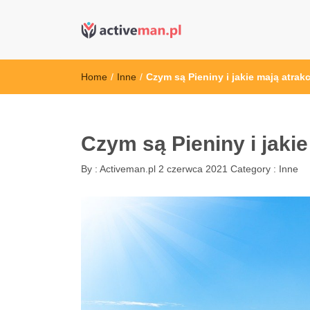
active man – s
kettler serwis, sklep fitness, crossfit, rowery, sklep
Home
/
Inne
/
Czym są Pieniny i jakie mają atrak
Czym są Pieniny i jakie
By :
Activeman.pl
2 czerwca 2021
Category :
Inne