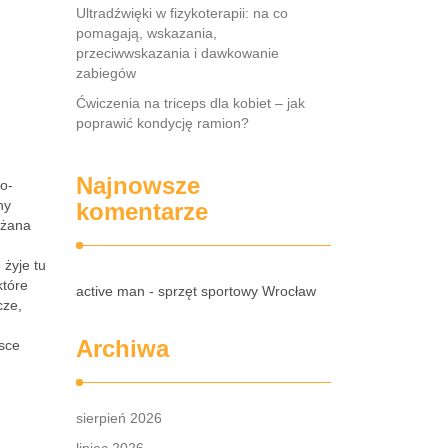
Ultradźwięki w fizykoterapii: na co
pomagają, wskazania,
przeciwwskazania i dawkowanie
zabiegów
Ćwiczenia na triceps dla kobiet – jak
poprawić kondycję ramion?
Najnowsze
wo-
ny
komentarze
ażana
 żyje tu
które
active man - sprzęt sportowy Wrocław
cze,
Archiwa
lsce
sierpień 2026