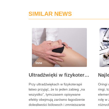
SIMILAR NEWS
Inne
Inn
Ultradźwięki w fizykoterapii: na co pomagają, wskazania, przeciwwskazania i dawkowanie zabiegów
Przy ultradźwiękach w fizykoterapii
Oringi 
łatwo przyjąć, że to jeden zabieg „na
ringi, 
wszystko”, tymczasem opisywane
elemen
efekty obejmują zarówno łagodzenie
rolę w
dolegliwości bólowych i zmniejszanie
różnyc