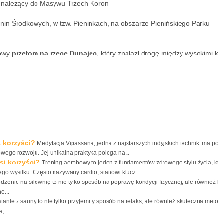
h należący do Masywu Trzech Koron
nin Środkowych, w tzw. Pieninkach, na obszarze Pienińskiego Parku
rowy
przełom
na
rzece
Dunajec
, który znalazł drogę między wysokimi kl
.
a korzyści?
Medytacja Vipassana, jedna z najstarszych indyjskich technik, ma p
owego rozwoju. Jej unikalna praktyka polega na...
osi korzyści?
Trening aerobowy to jeden z fundamentów zdrowego stylu życia, k
o wysiłku. Często nazywany cardio, stanowi klucz...
dzenie na siłownię to nie tylko sposób na poprawę kondycji fizycznej, ale również 
e...
tanie z sauny to nie tylko przyjemny sposób na relaks, ale również skuteczna met
,...