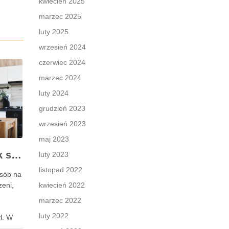
kwiecień 2025
marzec 2025
luty 2025
wrzesień 2024
czerwiec 2024
marzec 2024
luty 2024
grudzień 2023
wrzesień 2023
maj 2023
Meble na wymiar – jak stworzyć idealne wnętrze zgodne z Twoimi potrzebami?
luty 2023
listopad 2022
osób na
zeni,
kwiecień 2022
marzec 2022
luty 2022
l. W
zęsto