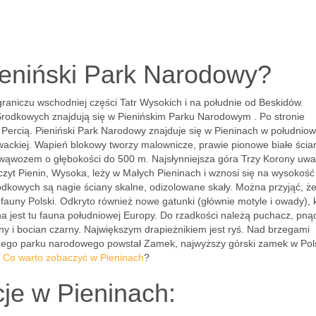
ieniński Park Narodowy?
raniczu wschodniej części Tatr Wysokich i na południe od Beskidów.
 Środkowych znajdują się w Pienińskim Parku Narodowym . Po stronie
ą Percią. Pieniński Park Narodowy znajduje się w Pieninach w południo
owackiej. Wapień blokowy tworzy malownicze, prawie pionowe białe ścia
ry wąwozem o głębokości do 500 m. Najsłynniejsza góra Trzy Korony uw
zczyt Pienin, Wysoka, leży w Małych Pieninach i wznosi się na wysokość
dkowych są nagie ściany skalne, odizolowane skały. Można przyjąć, że
 fauny Polski. Odkryto również nowe gatunki (głównie motyle i owady), 
na jest tu fauna południowej Europy. Do rzadkości należą puchacz, pną
arny i bocian czarny. Największym drapieżnikiem jest ryś. Nad brzegami
ejszego parku narodowego powstał Zamek, najwyższy górski zamek w Po
.
Co warto zobaczyć w Pieninach
?
cje w Pieninach: