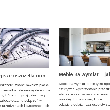
Inne
e
Najlepsze uszczelki oringi: jak wybrać odpowiednie dla Twojego projektu?
Meble na wymiar to nie tylko sp
uszczelki, znane również jako o-
efektywne wykorzystanie przestr
to niewielkie, ale niezwykle istotne
ale także szansa na stworzenie
ty, które odgrywają kluczową
unikalnych rozwiązań, które
 zabezpieczaniu połączeń w
odzwierciedlają nasz osobisty sty
h urządzeniach i systemach. Ich
dobie, gdy standardowe meble c