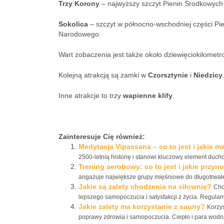
Trzy
Korony
– najwyższy szczyt Pienin Środkowyc
Sokolica
– szczyt w północno-wschodniej części Pie
Narodowego
Wart zobaczenia jest także około dziewięciokilomet
Kolejną atrakcją są zamki w
Czorsztynie
i
Niedzicy
Inne atrakcje to trzy
wapienne
klify
.
Zainteresuje Cię również:
Medytacja Vipassana – co to jest i jakie m
2500-letnią historię i stanowi kluczowy element duch
Trening aerobowy: co to jest i jakie przyn
angażuje największe grupy mięśniowe do długotrwałeg
Jakie są zalety chodzenia na siłownię?
Cho
lepszego samopoczucia i satysfakcji z życia. Regularn
Jakie zalety ma korzystanie z sauny?
Korzys
poprawy zdrowia i samopoczucia. Ciepło i para wodna