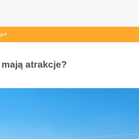
przęt sportowy Wrocław
 ze sprzętem sportowym
cje?
 mają atrakcje?