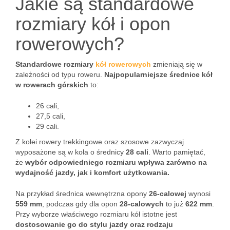
Jakie są standardowe
rozmiary kół i opon
rowerowych?
Standardowe rozmiary
kół rowerowych
zmieniają się w
zależności od typu roweru.
Najpopularniejsze średnice kół
w rowerach górskich
to:
26 cali,
27,5 cali,
29 cali.
Z kolei rowery trekkingowe oraz szosowe zazwyczaj
wyposażone są w koła o średnicy
28 cali
. Warto pamiętać,
że
wybór odpowiedniego rozmiaru wpływa zarówno na
wydajność jazdy, jak i komfort użytkowania.
Na przykład średnica wewnętrzna opony
26-calowej
wynosi
559 mm
, podczas gdy dla opon
28-calowych
to już
622 mm
.
Przy wyborze właściwego rozmiaru kół istotne jest
dostosowanie go do stylu jazdy oraz rodzaju