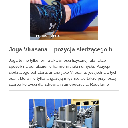
Trening i dieta
Joga Virasana – pozycja siedzącego bohatera i jej korzyści
Joga to nie tylko forma aktywności fizycznej, ale także
sposób na odnalezienie harmonii ciała i umysłu. Pozycja
siedzącego bohatera, znana jako Virasana, jest jedną z tych
asan, które nie tylko angażują mięśnie, ale także przynoszą
szereg korzyści dla zdrowia i samopoczucia. Regularne
praktykowanie tej pozycji może poprawić elastyczność
stawów, zmniejszyć …