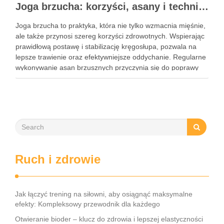
Joga brzucha: korzyści, asany i techniki oddechowe
Joga brzucha to praktyka, która nie tylko wzmacnia mięśnie,
ale także przynosi szereg korzyści zdrowotnych. Wspierając
prawidłową postawę i stabilizację kręgosłupa, pozwala na
lepsze trawienie oraz efektywniejsze oddychanie. Regularne
wykonywanie asan brzusznych przyczynia się do poprawy
elastyczności i równowagi, a także staje się kluczem do
wzmocnienia centrum ciała. W dzisiejszym …
Ruch i zdrowie
Jak łączyć trening na siłowni, aby osiągnąć maksymalne
efekty: Kompleksowy przewodnik dla każdego
Otwieranie bioder – klucz do zdrowia i lepszej elastyczności