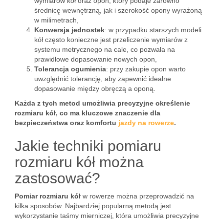
wymiarów kół oraz opon, który podaje zarówno
średnicę wewnętrzną, jak i szerokość opony wyrażoną
w milimetrach,
Konwersja jednostek
: w przypadku starszych modeli
kół często konieczne jest przeliczenie wymiarów z
systemu metrycznego na cale, co pozwala na
prawidłowe dopasowanie nowych opon,
Tolerancja ogumienia
: przy zakupie opon warto
uwzględnić tolerancję, aby zapewnić idealne
dopasowanie między obręczą a oponą.
Każda z tych metod umożliwia precyzyjne określenie
rozmiaru kół, co ma kluczowe znaczenie dla
bezpieczeństwa oraz komfortu
jazdy na rowerze
.
Jakie techniki pomiaru
rozmiaru kół można
zastosować?
Pomiar rozmiaru kół
w rowerze można przeprowadzić na
kilka sposobów. Najbardziej popularną metodą jest
wykorzystanie taśmy mierniczej, która umożliwia precyzyjne