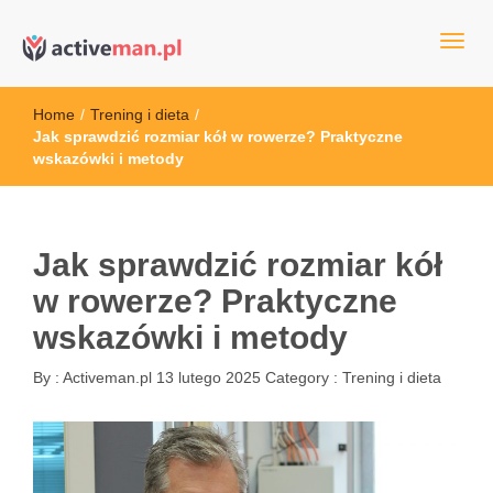
kettler serwis, sklep fitness, crossfit, rowery, sklep ze sprzętem
active man – sprzęt sportowy Wrocła
sportowym
Home
/
Trening i dieta
/
Jak sprawdzić rozmiar kół w rowerze? Praktyczne
wskazówki i metody
Jak sprawdzić rozmiar kół
w rowerze? Praktyczne
wskazówki i metody
By :
Activeman.pl
13 lutego 2025
Category :
Trening i dieta