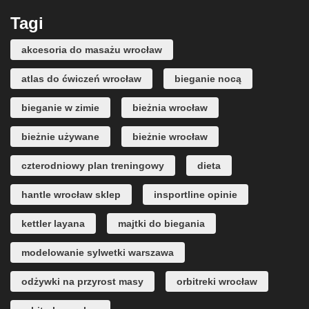
Tagi
akcesoria do masażu wrocław
atlas do ćwiczeń wrocław
bieganie nocą
bieganie w zimie
bieżnia wrocław
bieżnie używane
bieżnie wrocław
czterodniowy plan treningowy
dieta
hantle wrocław sklep
insportline opinie
kettler layana
majtki do biegania
modelowanie sylwetki warszawa
odżywki na przyrost masy
orbitreki wrocław