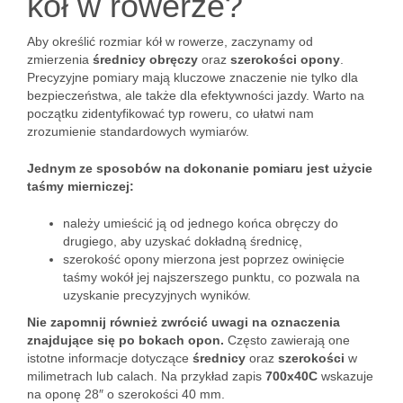
kół w rowerze?
Aby określić rozmiar kół w rowerze, zaczynamy od
zmierzenia
średnicy obręczy
oraz
szerokości opony
.
Precyzyjne pomiary mają kluczowe znaczenie nie tylko dla
bezpieczeństwa, ale także dla efektywności jazdy. Warto na
początku zidentyfikować typ roweru, co ułatwi nam
zrozumienie standardowych wymiarów.
Jednym ze sposobów na dokonanie pomiaru jest użycie
taśmy mierniczej:
należy umieścić ją od jednego końca obręczy do
drugiego, aby uzyskać dokładną średnicę,
szerokość opony mierzona jest poprzez owinięcie
taśmy wokół jej najszerszego punktu, co pozwala na
uzyskanie precyzyjnych wyników.
Nie zapomnij również zwrócić uwagi na oznaczenia
znajdujące się po bokach opon.
Często zawierają one
istotne informacje dotyczące
średnicy
oraz
szerokości
w
milimetrach lub calach. Na przykład zapis
700x40C
wskazuje
na oponę 28″ o szerokości 40 mm.