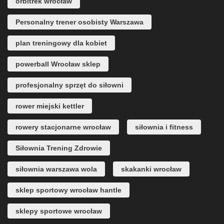
orbitrek wrocław
Personalny trener osobisty Warszawa
plan treningowy dla kobiet
powerball Wrocław sklep
profesjonalny sprzęt do siłowni
rower miejski kettler
rowery stacjonarne wrocław
siłownia i fitness
Siłownia Trening Zdrowie
siłownia warszawa wola
skakanki wrocław
sklep sportowy wrocław hantle
sklepy sportowe wrocław