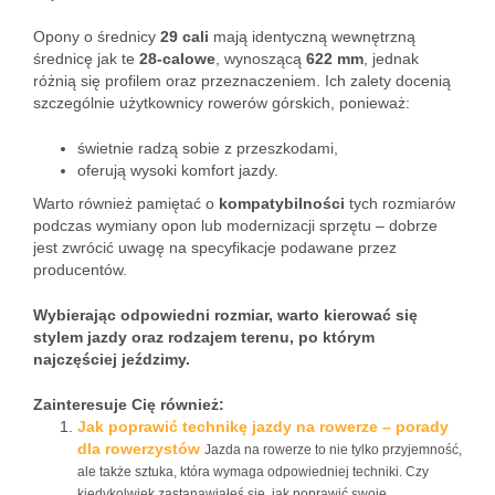
Opony o średnicy
29 cali
mają identyczną wewnętrzną
średnicę jak te
28-calowe
, wynoszącą
622 mm
, jednak
różnią się profilem oraz przeznaczeniem. Ich zalety docenią
szczególnie użytkownicy rowerów górskich, ponieważ:
świetnie radzą sobie z przeszkodami,
oferują wysoki komfort jazdy.
Warto również pamiętać o
kompatybilności
tych rozmiarów
podczas wymiany opon lub modernizacji sprzętu – dobrze
jest zwrócić uwagę na specyfikacje podawane przez
producentów.
Wybierając odpowiedni rozmiar, warto kierować się
stylem jazdy oraz rodzajem terenu, po którym
najczęściej jeździmy.
Zainteresuje Cię również:
Jak poprawić technikę jazdy na rowerze – porady
dla rowerzystów
Jazda na rowerze to nie tylko przyjemność,
ale także sztuka, która wymaga odpowiedniej techniki. Czy
kiedykolwiek zastanawiałeś się, jak poprawić swoje