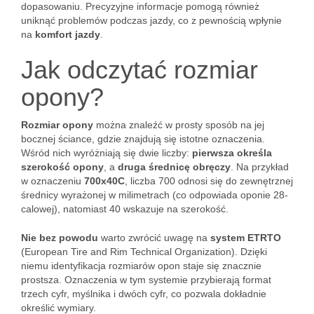
dopasowaniu. Precyzyjne informacje pomogą również
uniknąć problemów podczas jazdy, co z pewnością wpłynie
na
komfort jazdy
.
Jak odczytać rozmiar
opony?
Rozmiar opony
można znaleźć w prosty sposób na jej
bocznej ściance, gdzie znajdują się istotne oznaczenia.
Wśród nich wyróżniają się dwie liczby:
pierwsza określa
szerokość opony
, a
druga średnicę obręczy
. Na przykład
w oznaczeniu
700x40C
, liczba 700 odnosi się do zewnętrznej
średnicy wyrażonej w milimetrach (co odpowiada oponie 28-
calowej), natomiast 40 wskazuje na szerokość.
Nie bez powodu
warto zwrócić uwagę na
system ETRTO
(European Tire and Rim Technical Organization). Dzięki
niemu identyfikacja rozmiarów opon staje się znacznie
prostsza. Oznaczenia w tym systemie przybierają format
trzech cyfr, myślnika i dwóch cyfr, co pozwala dokładnie
określić wymiary.