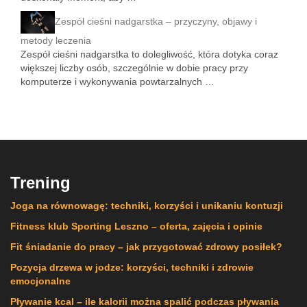
Zespół cieśni nadgarstka – przyczyny, objawy i
metody leczenia
Zespół cieśni nadgarstka to dolegliwość, która dotyka coraz
większej liczby osób, szczególnie w dobie pracy przy
komputerze i wykonywania powtarzalnych …
Trening
Joga na równowagę: techniki, korzyści i unikaniu kontuzji
Fitness klub Sporting Leszno – oferta, zajęcia i opinie
Fit śniadanie do pracy – jak przygotować zdrowy posiłek?
Pozycja drzewa w jodze: korzyści, techniki i zdrowie
emocjonalne
Pływanie kcal – ile kalorii można spalić podczas pływania