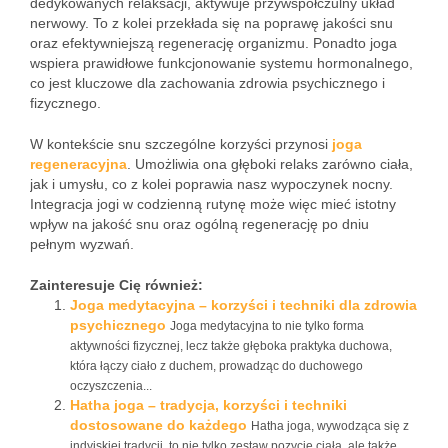
dedykowanych relaksacji, aktywuje przywspółczulny układ
nerwowy. To z kolei przekłada się na poprawę jakości snu
oraz efektywniejszą regenerację organizmu. Ponadto joga
wspiera prawidłowe funkcjonowanie systemu hormonalnego,
co jest kluczowe dla zachowania zdrowia psychicznego i
fizycznego.
W kontekście snu szczególne korzyści przynosi
joga
regeneracyjna
. Umożliwia ona głęboki relaks zarówno ciała,
jak i umysłu, co z kolei poprawia nasz wypoczynek nocny.
Integracja jogi w codzienną rutynę może więc mieć istotny
wpływ na jakość snu oraz ogólną regenerację po dniu
pełnym wyzwań.
Zainteresuje Cię również:
Joga medytacyjna – korzyści i techniki dla zdrowia
psychicznego
Joga medytacyjna to nie tylko forma
aktywności fizycznej, lecz także głęboka praktyka duchowa,
która łączy ciało z duchem, prowadząc do duchowego
oczyszczenia...
Hatha joga – tradycja, korzyści i techniki
dostosowane do każdego
Hatha joga, wywodząca się z
indyjskiej tradycji, to nie tylko zestaw pozycje ciała, ale także