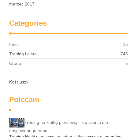
marzec 2017
Categories
Inne
15
Trening i dieta
745
Uroda
6
Kościuszki
Polecam
Trening na klatkę piersiową – ćwiczenia dla
umięśnionego torsu
Trening klatki piersiowej to jeden z kluczowych elementów