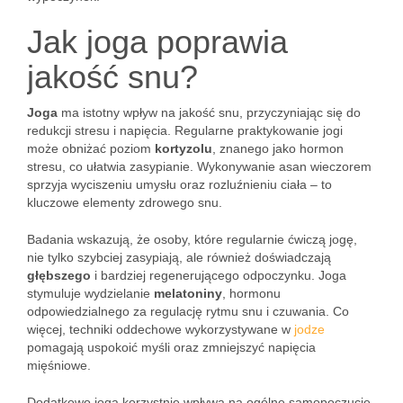
Jak joga poprawia
jakość snu?
Joga
ma istotny wpływ na jakość snu, przyczyniając się do
redukcji stresu i napięcia. Regularne praktykowanie jogi
może obniżać poziom
kortyzolu
, znanego jako hormon
stresu, co ułatwia zasypianie. Wykonywanie asan wieczorem
sprzyja wyciszeniu umysłu oraz rozluźnieniu ciała – to
kluczowe elementy zdrowego snu.
Badania wskazują, że osoby, które regularnie ćwiczą jogę,
nie tylko szybciej zasypiają, ale również doświadczają
głębszego
i bardziej regenerującego odpoczynku. Joga
stymuluje wydzielanie
melatoniny
, hormonu
odpowiedzialnego za regulację rytmu snu i czuwania. Co
więcej, techniki oddechowe wykorzystywane w
jodze
pomagają uspokoić myśli oraz zmniejszyć napięcia
mięśniowe.
Dodatkowo joga korzystnie wpływa na ogólne samopoczucie