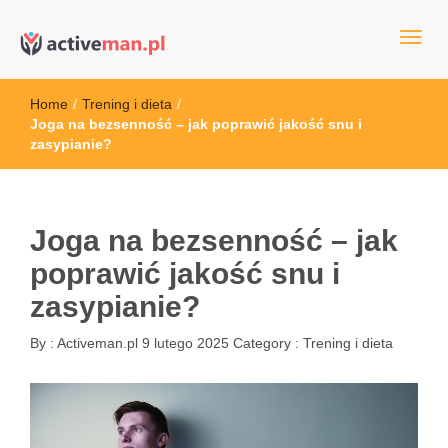
kettler serwis, sklep fitness, crossfit, rowery, sklep ze sprzętem
active man – sprzęt sportowy Wrocła
sportowym
Home
/
Trening i dieta
/
Joga na bezsenność – jak poprawić jakość snu i
zasypianie?
Joga na bezsenność – jak
poprawić jakość snu i
zasypianie?
By :
Activeman.pl
9 lutego 2025
Category :
Trening i dieta