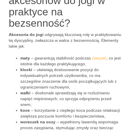
akcesoriów do jogi w
praktyce na
bezsenność?
Akcesoria do jogi
odgrywają kluczową rolę w praktykowaniu
tej dyscypliny, zwłaszcza w walce z bezsennością. Elementy
takie jak:
maty
– gwarantują stabilność podczas
ćwiczeń
, co jest
istotne dla każdego praktykującego,
klocki
– ułatwiają dostosowanie pozycji do
indywidualnych potrzeb użytkownika, co ma
szczególne znaczenie dla osób początkujących lub z
ograniczeniami ruchowymi,
wałki
– doskonale sprawdzają się w rozluźnianiu
napięć mięśniowych, co sprzyja odprężeniu przed
snem,
koce
– korzystanie z ciepłego koca podczas relaksacji
zwiększa poczucie komfortu i bezpieczeństwa,
woreczek na oczy
– wypełniony lawendą wspomaga
proces zasypiania, stymulując zmysły oraz tworząc