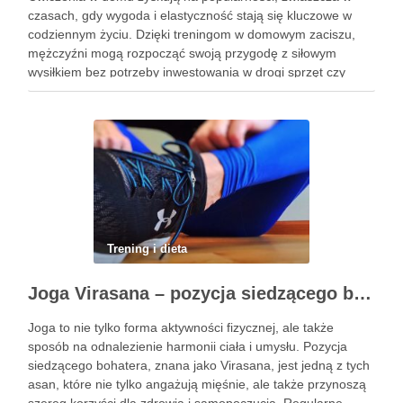
czasach, gdy wygoda i elastyczność stają się kluczowe w
codziennym życiu. Dzięki treningom w domowym zaciszu,
mężczyźni mogą rozpocząć swoją przygodę z siłowym
wysiłkiem bez potrzeby inwestowania w drogi sprzęt czy
dojazdy do siłowni. Regularne ćwiczenia, które można
wykonać z wykorzystaniem masy …
Trening i dieta
Joga Virasana – pozycja siedzącego bohatera i jej korzyści
Joga to nie tylko forma aktywności fizycznej, ale także
sposób na odnalezienie harmonii ciała i umysłu. Pozycja
siedzącego bohatera, znana jako Virasana, jest jedną z tych
asan, które nie tylko angażują mięśnie, ale także przynoszą