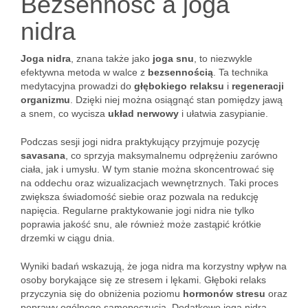
Bezsenność a joga
nidra
Joga nidra
, znana także jako
joga snu
, to niezwykle
efektywna metoda w walce z
bezsennością
. Ta technika
medytacyjna prowadzi do
głębokiego relaksu
i
regeneracji
organizmu
. Dzięki niej można osiągnąć stan pomiędzy jawą
a snem, co wycisza
układ nerwowy
i ułatwia zasypianie.
Podczas sesji jogi nidra praktykujący przyjmuje pozycję
savasana
, co sprzyja maksymalnemu odprężeniu zarówno
ciała, jak i umysłu. W tym stanie można skoncentrować się
na oddechu oraz wizualizacjach wewnętrznych. Taki proces
zwiększa świadomość siebie oraz pozwala na redukcję
napięcia. Regularne praktykowanie jogi nidra nie tylko
poprawia jakość snu, ale również może zastąpić krótkie
drzemki w ciągu dnia.
Wyniki badań wskazują, że joga nidra ma korzystny wpływ na
osoby borykające się ze stresem i lękami. Głęboki relaks
przyczynia się do obniżenia poziomu
hormonów stresu
oraz
poprawy ogólnego samopoczucia. Dodatkowo joga nidra