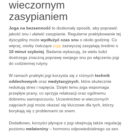
wieczornym
zasypianiem
Joga na bezsenność
to doskonały sposób, aby poprawić
jakość snu i ułatwić zasypianie. Regularne praktykowanie tej
dyscypliny może
wydłużyć czas snu
o około godzinę. Co
więcej, osoby ćwiczące
jogę
zazwyczaj zasypiają średnio o
10 minut szybciej
. Badania wykazują, że wielu ludzi
dostrzega znaczną poprawę swojego snu po włączeniu jogi
do codziennej rutyny.
W ramach praktyki jogi korzysta się z różnych
technik
oddechowych
oraz
medytacyjnych
, które skutecznie
redukują stres i napięcia. Dzięki temu joga wspomaga
przepływ prany, co sprzyja relaksacji oraz ogólnemu
dobremu samopoczuciu. Uczestnictwo w wieczornych
zajęciach jogi może okazać się kluczowe dla tych, którzy
borykają się z problemami ze snem.
Dodatkowo, korzyści płynące z jogi obejmują także regulację
poziomu
melatoniny
– hormonu odpowiedzialnego za sen.