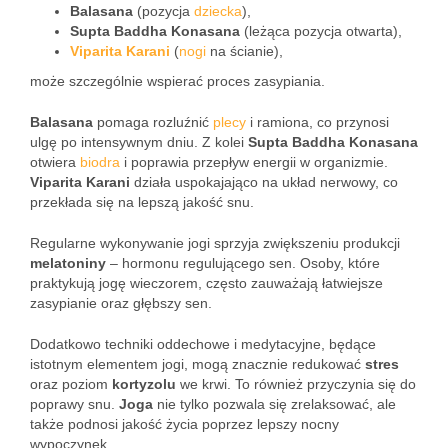
Balasana
(pozycja
dziecka
),
Supta Baddha Konasana
(leżąca pozycja otwarta),
Viparita Karani
(
nogi
na ścianie),
może szczególnie wspierać proces zasypiania.
Balasana
pomaga rozluźnić
plecy
i ramiona, co przynosi
ulgę po intensywnym dniu. Z kolei
Supta Baddha Konasana
otwiera
biodra
i poprawia przepływ energii w organizmie.
Viparita Karani
działa uspokajająco na układ nerwowy, co
przekłada się na lepszą jakość snu.
Regularne wykonywanie jogi sprzyja zwiększeniu produkcji
melatoniny
– hormonu regulującego sen. Osoby, które
praktykują jogę wieczorem, często zauważają łatwiejsze
zasypianie oraz głębszy sen.
Dodatkowo techniki oddechowe i medytacyjne, będące
istotnym elementem jogi, mogą znacznie redukować
stres
oraz poziom
kortyzolu
we krwi. To również przyczynia się do
poprawy snu.
Joga
nie tylko pozwala się zrelaksować, ale
także podnosi jakość życia poprzez lepszy nocny
wypoczynek.