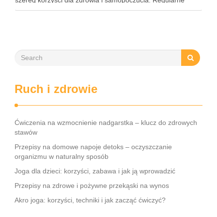
szereg korzyści dla zdrowia i samopoczucia. Regularne
praktykowanie tej pozycji może poprawić elastyczność
stawów, zmniejszyć …
Ruch i zdrowie
Ćwiczenia na wzmocnienie nadgarstka – klucz do zdrowych
stawów
Przepisy na domowe napoje detoks – oczyszczanie
organizmu w naturalny sposób
Joga dla dzieci: korzyści, zabawa i jak ją wprowadzić
Przepisy na zdrowe i pożywne przekąski na wynos
Akro joga: korzyści, techniki i jak zacząć ćwiczyć?