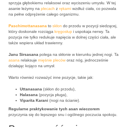
sprzyja głębokiemu relaksowi oraz wyciszeniu umysłu. W tej
asanie leżymy na
plecach
z
rękami
wzdłuż ciała, co pozwala
na pełne odprężenie całego organizmu.
Paschimottanasana
to
skłon
do przodu w pozycji siedzącej,
który doskonale rozciąga
kręgosłup
i uspokaja nerwy. Ta
pozycja nie tylko redukuje napięcia w dolnej części ciała, ale
także wspiera układ trawienny.
Janu Sirsasana
polega na skłonie w kierunku jednej nogi. Ta
asana
relaksuje
mięśnie
pleców
oraz nóg, jednocześnie
działając kojąco na umysł.
Warto również rozważyć inne pozycje, takie jak:
Uttanasana
(skłon do przodu),
Halasana
(pozycja pługa),
Viparita Karani
(nogi na ścianie).
Regularne praktykowanie tych asan wieczorem
przyczynia się do lepszego snu i ogólnego poczucia spokoju.