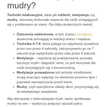
mudry?
Techniki relaksacyjne
, takie jak
oddech
,
medytacja
czy
mudry
, stanowią doskonałe wsparcie dla osób zmagających
się z problemami ze snem. Oto kilka skutecznych metod:
Ćwiczenia oddechowe
, w tym znana
pranajama
,
skutecznie pomagają w redukcji stresu i napięcia,
Technika 4-7-8
, która polega na wdychaniu powietrza
przez nos przez 4 sekundy, zatrzymywaniu go na 7
sekund oraz wydychaniu przez usta przez 8 sekund,
Medytacja
– regularne jej praktykowanie pozwala
wyciszyć myśli i złagodzić stres, co jest kluczowe dla
osób borykających się z bezsennością,
Medytacje prowadzone
lub techniki mindfulness
mogą znacząco wpłynąć na obniżenie poziomu lęku i
poprawić samopoczucie przed snem,
Mudry
, czyli specyficzne układy dłoni, przyczyniają się
do łatwiejszego zasypiania.
Aby skorzystać z dobrodziejstw mudr, warto spróbować
mudry na sen – wystarczy połączyć opuszki palca