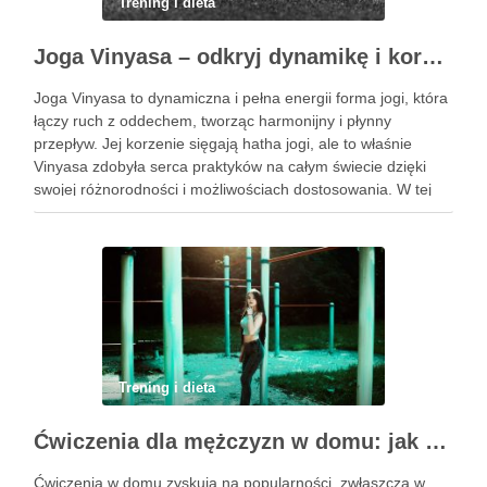
Trening i dieta
Joga Vinyasa – odkryj dynamikę i korzyści tej praktyki
Joga Vinyasa to dynamiczna i pełna energii forma jogi, która
łączy ruch z oddechem, tworząc harmonijny i płynny
przepływ. Jej korzenie sięgają hatha jogi, ale to właśnie
Vinyasa zdobyła serca praktyków na całym świecie dzięki
swojej różnorodności i możliwościach dostosowania. W tej
praktyce każdy ruch jest zsynchronizowany z oddechem, co
…
Trening i dieta
Ćwiczenia dla mężczyzn w domu: jak zacząć i utrzymać motywację
Ćwiczenia w domu zyskują na popularności, zwłaszcza w