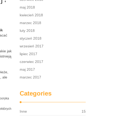
maj 2018
kwiecień 2018
marzec 2018
ik
luty 2018
racać
styczeń 2018
wrzesień 2017
akie jak
lipiec 2017
stnieją
czerwiec 2017
maj 2017
wieże,
, ale
marzec 2017
Categories
 boryka
iektórych
Inne
15