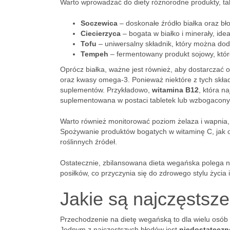
Warto wprowadzać do diety różnorodne produkty, tak
Soczewica
– doskonałe źródło białka oraz bł
Ciecierzyca
– bogata w białko i minerały, idea
Tofu
– uniwersalny składnik, który można dod
Tempeh
– fermentowany produkt sojowy, które
Oprócz białka, ważne jest również, aby dostarczać o
oraz kwasy omega-3. Ponieważ niektóre z tych skła
suplementów. Przykładowo,
witamina B12
, która n
suplementowana w postaci tabletek lub wzbogacon
Warto również monitorować poziom żelaza i wapnia,
Spożywanie produktów bogatych w witaminę C, jak 
roślinnych źródeł.
Ostatecznie, zbilansowana dieta wegańska polega 
posiłków, co przyczynia się do zdrowego stylu życi
Jakie są najczęstsze
Przechodzenie na dietę wegańską to dla wielu osób
Jednym z najczęstszych błędów jest
niedostateczn