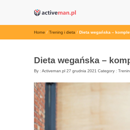
active man – s
kettler serwis, sklep fitness, crossfit, rowery, sklep
Home
/
Trening i dieta
/
Dieta wegańska – komple
Dieta wegańska – komp
By :
Activeman.pl
27 grudnia 2021
Category :
Trenin