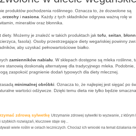
nie produktów pochodzenia roślinnego. Oznacza to, że dozwolone są
,
orzechy
i
nasiona
. Każdy z tych składników odgrywa ważną rolę w
itamin, minerałów oraz błonnika.
t diety. Możemy je znaleźć w takich produktach jak
tofu
,
seitan
,
błonn
cierzyca, fasola). Osoby przestrzegające diety wegańskiej powinny zw
adników, aby uzyskać pełnowartościowe białko.
żnych
zamienników nabiału
. W sklepach dostępne są mleka roślinne, t
e stanowią doskonałą alternatywę dla tradycyjnego mleka. Podobnie, i
mogą zaspokoić pragnienie dodań typowych dla diety mlecznej.
ę zasadą
minimalnej obróbki
. Oznacza to, że najlepiej jest sięgać po ś
turalne wartości odżywcze. Dzięki temu dieta nie tylko będzie smaczna
utrzymać zdrową sylwetkę
Utrzymanie zdrowej sylwetki to wyzwanie, z którym
 szybkich rozwiązań, kluczowe staje się...
tywali wiele roślin w celach leczniczych. Chociaż ich wnioski na temat działania n