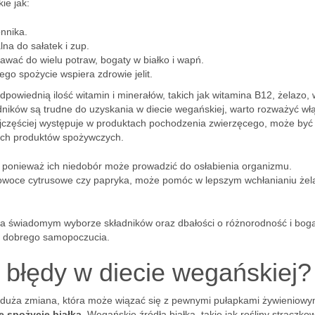
ie jak:
onnika.
lna do sałatek i zup.
awać do wielu potraw, bogaty w białko i wapń.
go spożycie wspiera zdrowie jelit.
dpowiednią ilość witamin i minerałów, takich jak witamina B12, żelazo,
dników są trudne do uzyskania w diecie wegańskiej, warto rozważyć wł
ajczęściej występuje w produktach pochodzenia zwierzęcego, może być
ych produktów spożywczych.
 ponieważ ich niedobór może prowadzić do osłabienia organizmu.
owoce cytrusowe czy papryka, może pomóc w lepszym wchłanianiu żel
na świadomym wyborze składników oraz dbałości o różnorodność i bog
a i dobrego samopoczucia.
 błędy w diecie wegańskiej?
 duża zmiana, która może wiązać się z pewnymi pułapkami żywieniowy
e spożycie białka
. Wegańskie źródła białka, takie jak rośliny strączko