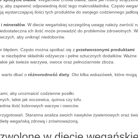
ty, aby zapewnić odpowiednią ilość tego makroskładnika. Często wega
ją wystarczającej ilości tych produktów do swojego codziennego jadłos
 i minerałów
. W diecie wegańskiej szczególną uwagę należy zwrócić n
iedostateczna ich ilość może prowadzić do problemów zdrowotnych. W
ywczych, aby uniknąć niedoborów.
m błędem. Często można spotkać się z
przetworzonymi produktami
 w niezbędne składniki odżywcze i pełne sztucznych dodatków. Ważne j
takie jak świeże warzywa, owoce oraz pełnoziarniste zboża.
, warto dbać o
różnorodność diety
. Oto kilka wskazówek, które mog
ami, aby urozmaicić codzienne posiłki.
nych, takie jak soczewica, quinoa czy tofu.
iednia ilość kolorowych warzyw i owoców.
przygotowań. Staranna analiza swoich nawyków żywieniowych oraz św
 dietę wegańską zdrową i zrównoważoną.
ozwolone w diecie wegańskie