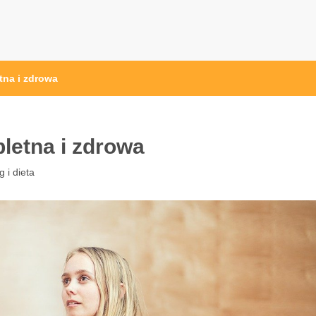
przęt sportowy Wrocław
 ze sprzętem sportowym
tna i zdrowa
letna i zdrowa
g i dieta