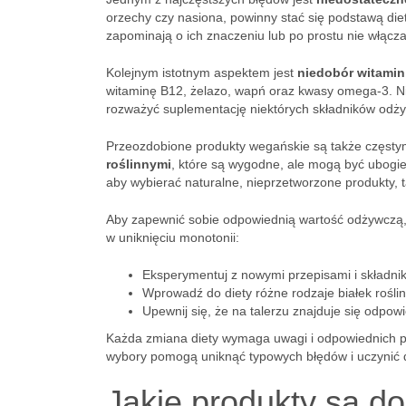
orzechy czy nasiona, powinny stać się podstawą die
zapominają o ich znaczeniu lub po prostu nie włącza
Kolejnym istotnym aspektem jest
niedobór witamin
witaminę B12, żelazo, wapń oraz kwasy omega-3. N
rozważyć suplementację niektórych składników odż
Przeozdobione produkty wegańskie są także częsty
roślinnymi
, które są wygodne, ale mogą być ubogie
aby wybierać naturalne, nieprzetworzone produkty, 
Aby zapewnić sobie odpowiednią wartość odżywczą
w uniknięciu monotonii:
Eksperymentuj z nowymi przepisami i składnik
Wprowadź do diety różne rodzaje białek roślin
Upewnij się, że na talerzu znajduje się odpow
Każda zmiana diety wymaga uwagi i odpowiednich 
wybory pomogą uniknąć typowych błędów i uczynić
Jakie produkty są d