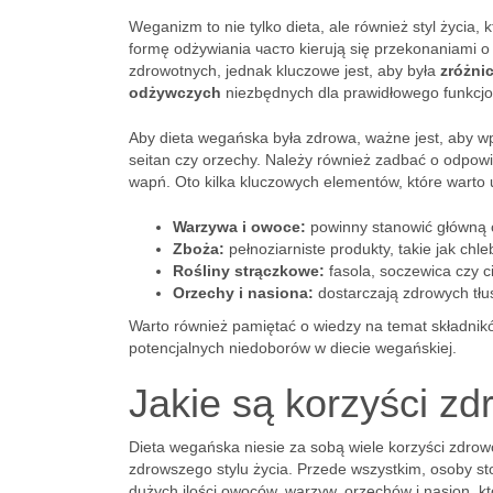
Weganizm to nie tylko dieta, ale również styl życia,
formę odżywiania часто kierują się przekonaniami o
zdrowotnych, jednak kluczowe jest, aby była
zróżni
odżywczych
niezbędnych dla prawidłowego funkcj
Aby dieta wegańska była zdrowa, ważne jest, aby wpr
seitan czy orzechy. Należy również zadbać o odpowie
wapń. Oto kilka kluczowych elementów, które warto 
Warzywa i owoce:
powinny stanowić główną c
Zboża:
pełnoziarniste produkty, takie jak chl
Rośliny strączkowe:
fasola, soczewica czy c
Orzechy i nasiona:
dostarczają zdrowych tłu
Warto również pamiętać o wiedzy na temat składnikó
potencjalnych niedoborów w diecie wegańskiej.
Jakie są korzyści zd
Dieta wegańska niesie za sobą wiele korzyści zdrow
zdrowszego stylu życia. Przede wszystkim, osoby st
dużych ilości owoców, warzyw, orzechów i nasion, k