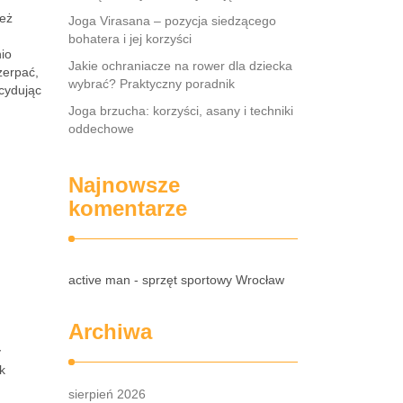
ież
Joga Virasana – pozycja siedzącego
bohatera i jej korzyści
io
Jakie ochraniacze na rower dla dziecka
zerpać,
wybrać? Praktyczny poradnik
cydując
Joga brzucha: korzyści, asany i techniki
oddechowe
Najnowsze
komentarze
active man - sprzęt sportowy Wrocław
Archiwa
y
ak
sierpień 2026