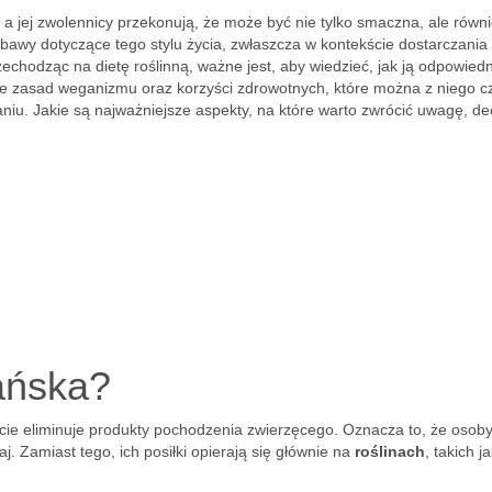
a jej zwolennicy przekonują, że może być nie tylko smaczna, ale równ
bawy dotyczące tego stylu życia, zwłaszcza w kontekście dostarczania
chodząc na dietę roślinną, ważne jest, aby wiedzieć, jak ją odpowiedn
e zasad weganizmu oraz korzyści zdrowotnych, które można z niego c
iu. Jakie są najważniejsze aspekty, na które warto zwrócić uwagę, de
gańska?
cie eliminuje produkty pochodzenia zwierzęcego. Oznacza to, że osob
aj. Zamiast tego, ich posiłki opierają się głównie na
roślinach
, takich j