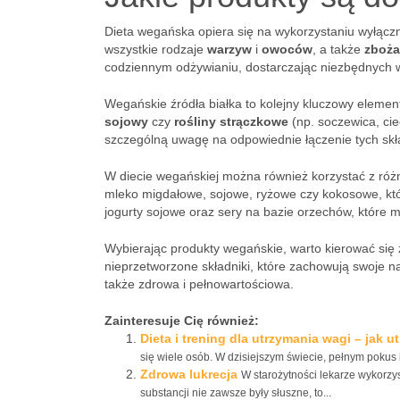
Dieta wegańska opiera się na wykorzystaniu wyłącz
wszystkie rodzaje
warzyw
i
owoców
, a także
zboża
codziennym odżywianiu, dostarczając niezbędnych w
Wegańskie źródła białka to kolejny kluczowy elemen
sojowy
czy
rośliny strączkowe
(np. soczewica, cie
szczególną uwagę na odpowiednie łączenie tych skł
W diecie wegańskiej można również korzystać z ró
mleko migdałowe, sojowe, ryżowe czy kokosowe, któr
jogurty sojowe oraz sery na bazie orzechów, które 
Wybierając produkty wegańskie, warto kierować si
nieprzetworzone składniki, które zachowują swoje na
także zdrowa i pełnowartościowa.
Zainteresuje Cię również:
Dieta i trening dla utrzymania wagi – jak 
się wiele osób. W dzisiejszym świecie, pełnym pokus i
Zdrowa lukrecja
W starożytności lekarze wykorzys
substancji nie zawsze były słuszne, to...