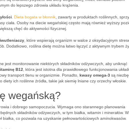
m samym do lepszego zdrowia układu krążenia.
yłości
.
Dieta bogata w błonnik
, zawarty w produktach roślinnych, sprzy
sy ciała. Osoby na diecie wegańskiej często mają również wyższy poz
większą chęć do aktywności fizycznej.
iwutleniaczy
, które wspierają organizm w walce z oksydacyjnym stres
ób. Dodatkowo, roślina dietę można łatwo łączyć z aktywnym trybem ży
ne jest monitorowanie niektórych składników odżywczych, aby uniknąć
itaminę B12
, która jest istotna dla prawidłowego funkcjonowania układ
łowy transport tlenu w organizmie. Ponadto,
kwasy omega-3
są niezbę
iety ich roślinne źródła, takie jak siemię lniane czy orzechy włoskie.
etę wegańską?
 zdrowia i dobrego samopoczucia. Wymaga ono starannego planowania
zbędnych składników odżywczych, w tym białka, witamin i minerałów. W
ódeł białka, co pozwala na uzyskanie pełnowartościowych aminokwasów.