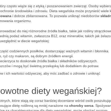
 który często wiąże się z etyką i poszanowaniem zwierząt. Osoby wybier
 ochronie środowiska i zdrowiu. Dieta wegańska może przynieść wiele 
cowana
i dobrze zbilansowana. To pozwala uniknąć niedoborów
skład
onowania organizmu.
owadzać do niej różnorodne źródła białka, takie jak rośliny strączkowe
dnią podaż witamin, zwłaszcza B12, oraz minerałów, takich jak żelazo 
uwzględnić w diecie wegańskiej:
zęść codziennych posiłków, dostarczając ważnych witamin i błonnika.
eb, ryż czy makaron, są dobrym źródłem energii.
iecierzyca to doskonałe źródła białka i składników odżywczych.
szczów i mogą być świetną przekąską lub dodatkiem do potraw.
w i ich wartości odżywczej, aby móc zadbać o zdrowie i uniknąć
rowotne diety wegańskiej?
otnych, które stają się coraz bardziej doceniane wśród osób poszukują
osujące dietę roślinną są mniej narażone na
choroby serca
. Spożywan
tóre są charakterystyczne dla diety wegańskiej, może obniżać poziom