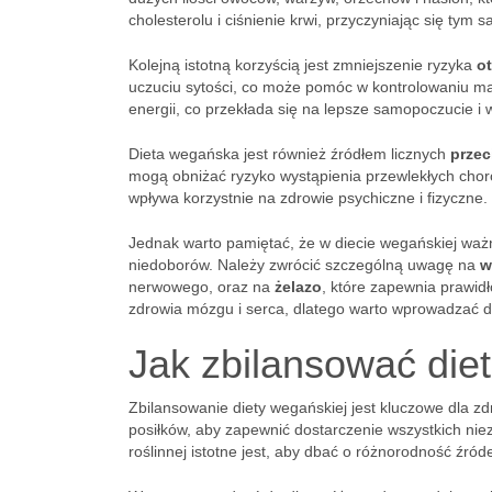
cholesterolu i ciśnienie krwi, przyczyniając się ty
Kolejną istotną korzyścią jest zmniejszenie ryzyka
ot
uczuciu sytości, co może pomóc w kontrolowaniu ma
energii, co przekłada się na lepsze samopoczucie i 
Dieta wegańska jest również źródłem licznych
przec
mogą obniżać ryzyko wystąpienia przewlekłych chor
wpływa korzystnie na zdrowie psychiczne i fizyczne.
Jednak warto pamiętać, że w diecie wegańskiej waż
niedoborów. Należy zwrócić szczególną uwagę na
w
nerwowego, oraz na
żelazo
, które zapewnia prawid
zdrowia mózgu i serca, dlatego warto wprowadzać do d
Jak zbilansować di
Zbilansowanie diety wegańskiej jest kluczowe dla
posiłków, aby zapewnić dostarczenie wszystkich nie
roślinnej istotne jest, aby dbać o różnorodność źr