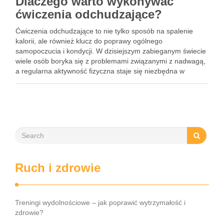
Dlaczego warto wykonywać
ćwiczenia odchudzające?
Ćwiczenia odchudzające to nie tylko sposób na spalenie
kalorii, ale również klucz do poprawy ogólnego
samopoczucia i kondycji. W dzisiejszym zabieganym świecie
wiele osób boryka się z problemami związanymi z nadwagą,
a regularna aktywność fizyczna staje się niezbędna w
dążeniu do zdrowego stylu życia. Warto zrozumieć, jak różne
formy ćwiczeń …
Ruch i zdrowie
Treningi wydolnościowe – jak poprawić wytrzymałość i
zdrowie?