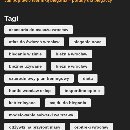
Jak poprawić technikę biegania – porady dla biegaczy
Tagi
akcesoria do masażu wrocław
atlas do ćwiczeń wrocław
bieganie nocą
bieganie w zimie
bieżnia wrocław
bieżnie używane
bieżnie wrocław
czterodniowy plan treningowy
dieta
hantle wrocław sklep
insportline opinie
kettler layana
majtki do biegania
modelowanie sylwetki warszawa
odżywki na przyrost masy
orbitreki wrocław