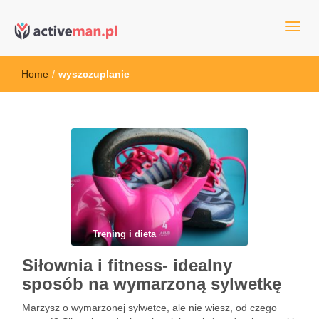
kettler serwis, sklep fitness, crossfit, rowery, sklep ze sprzętem
active man – sprzęt sportowy Wrocła
sportowym
Home
/
wyszczuplanie
Trening i dieta
Siłownia i fitness- idealny
sposób na wymarzoną sylwetkę
Marzysz o wymarzonej sylwetce, ale nie wiesz, od czego