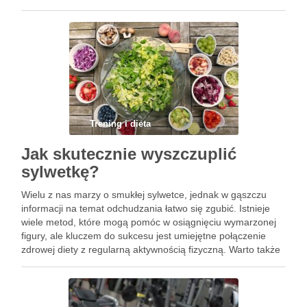
nie tylko wprowadzenie zdrowych nawyków żywieniowych i
regularnej aktywności fizycznej, …
Trening i dieta
Jak skutecznie wyszczuplić
sylwetkę?
Wielu z nas marzy o smukłej sylwetce, jednak w gąszczu
informacji na temat odchudzania łatwo się zgubić. Istnieje
wiele metod, które mogą pomóc w osiągnięciu wymarzonej
figury, ale kluczem do sukcesu jest umiejętne połączenie
zdrowej diety z regularną aktywnością fizyczną. Warto także
zwrócić uwagę na nowoczesne zabiegi kosmetyczne, które
mogą …