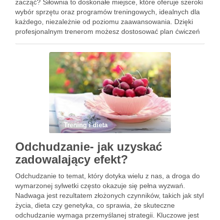
zacząć? Siłownia to doskonałe miejsce, które oferuje szeroki
wybór sprzętu oraz programów treningowych, idealnych dla
każdego, niezależnie od poziomu zaawansowania. Dzięki
profesjonalnym trenerom możesz dostosować plan ćwiczeń
do swoich indywidualnych potrzeb, co znacznie zwiększa
szanse na osiągnięcie zamierzonych celów. Atmosfera
panująca …
Trening i dieta
Odchudzanie- jak uzyskać
zadowalający efekt?
Odchudzanie to temat, który dotyka wielu z nas, a droga do
wymarzonej sylwetki często okazuje się pełna wyzwań.
Nadwaga jest rezultatem złożonych czynników, takich jak styl
życia, dieta czy genetyka, co sprawia, że skuteczne
odchudzanie wymaga przemyślanej strategii. Kluczowe jest