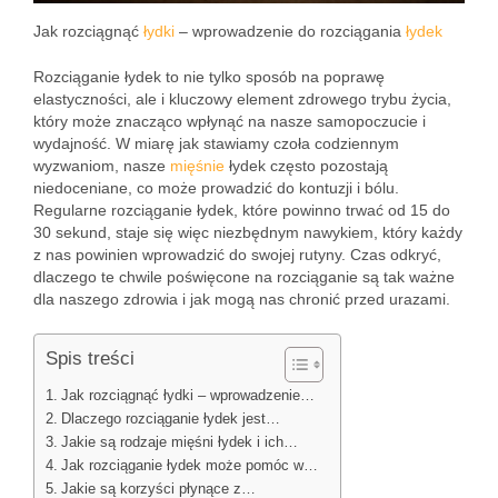
Jak rozciągnąć
łydki
– wprowadzenie do rozciągania
łydek
Rozciąganie łydek to nie tylko sposób na poprawę
elastyczności, ale i kluczowy element zdrowego trybu życia,
który może znacząco wpłynąć na nasze samopoczucie i
wydajność. W miarę jak stawiamy czoła codziennym
wyzwaniom, nasze
mięśnie
łydek często pozostają
niedoceniane, co może prowadzić do kontuzji i bólu.
Regularne rozciąganie łydek, które powinno trwać od 15 do
30 sekund, staje się więc niezbędnym nawykiem, który każdy
z nas powinien wprowadzić do swojej rutyny. Czas odkryć,
dlaczego te chwile poświęcone na rozciąganie są tak ważne
dla naszego zdrowia i jak mogą nas chronić przed urazami.
Spis treści
Jak rozciągnąć łydki – wprowadzenie…
Dlaczego rozciąganie łydek jest…
Jakie są rodzaje mięśni łydek i ich…
Jak rozciąganie łydek może pomóc w…
Jakie są korzyści płynące z…