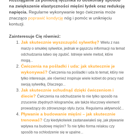
Rozciąganie za pomocą ręcznika to doskonały sposób
na zwiększenie elastyczności mięśni łydek oraz redukcję
napięcia.
Regularne wykonywanie tego ćwiczenia może
znacząco
poprawić kondycję
nóg i pomóc w uniknięciu
kontuzji.
Zainteresuje Cię również:
Jak skutecznie wyszczuplić sylwetkę?
Wielu z nas
marzy o smukłej sylwetce, jednak w gąszczu informacji na temat
odchudzania łatwo się zgubić. Istnieje wiele metod, które
mogą...
Ćwiczenia na pośladki i uda: jak skutecznie je
wykonywać?
Ćwiczenia na pośladki i uda to temat, który nie
tylko interesuje, ale również inspiruje wiele kobiet do pracy nad
swoją sylwetką. Dlaczego...
Jak skutecznie schudnąć dzięki ćwiczeniom i
diecie?
Ćwiczenia na odchudzanie to nie tylko sposób na
zrzucenie zbędnych kilogramów, ale także kluczowy element
prowadzący do zdrowszego stylu życia. Regularna aktywność...
Pływanie a budowanie mięśni – jak skutecznie
trenować?
Czy kiedykolwiek zastanawiałeś się, jak pływanie
wpływa na budowę mięśni? To nie tylko forma relaksu czy
sposób na ochłodzenie się w upalne...