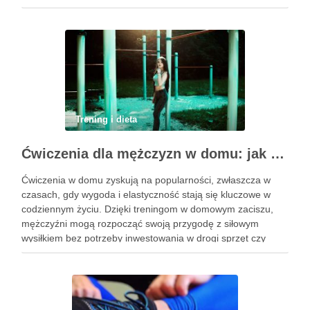
praktyce każdy ruch jest zsynchronizowany z oddechem, co
…
Trening i dieta
Ćwiczenia dla mężczyzn w domu: jak zacząć i utrzymać motywację
Ćwiczenia w domu zyskują na popularności, zwłaszcza w
czasach, gdy wygoda i elastyczność stają się kluczowe w
codziennym życiu. Dzięki treningom w domowym zaciszu,
mężczyźni mogą rozpocząć swoją przygodę z siłowym
wysiłkiem bez potrzeby inwestowania w drogi sprzęt czy
dojazdy do siłowni. Regularne ćwiczenia, które można
wykonać z wykorzystaniem masy …