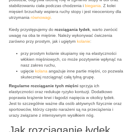
stabilizowaniu ciała podczas chodzenia i
biegania
. Z kolei
mięsień brzuchaty wspiera ruchy stopy i jest nieoceniony dla
utrzymania
równowagi
.
Kiedy przystępujemy do
rozciągania łydek
, warto zwrócić
uwagę na oba te mięśnie. Należy wykonywać ćwiczenia
zarówno przy prostym, jak i ugiętym
kolanie
:
przy prostym kolanie skupiamy się na elastyczności
włókien mięśniowych, co może pozytywnie wpłynąć na
nasz zakres ruchu,
ugięcie
kolana
angażuje inne partie mięśni, co pozwala
skuteczniej rozciągnąć całą tylną grupę.
Regularne rozciąganie tych mięśni
sprzyja ich
elastyczności oraz redukuje ryzyko kontuzji. Dodatkowo
poprawia krążenie krwi i łagodzi napięcia w okolicy łydek.
Jest to szczególnie ważne dla osób aktywnych fizycznie oraz
sportowców, którzy często narażeni są na przeciążenia i
urazy związane z intensywnym wysiłkiem nóg.
Jak rozciąganie łydek