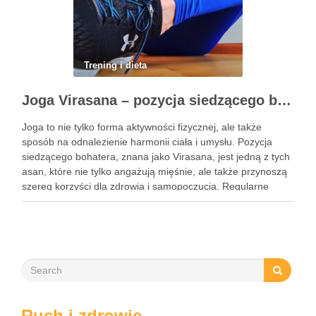
Trening i dieta
Joga Virasana – pozycja siedzącego bohatera i jej korzyści
Joga to nie tylko forma aktywności fizycznej, ale także
sposób na odnalezienie harmonii ciała i umysłu. Pozycja
siedzącego bohatera, znana jako Virasana, jest jedną z tych
asan, które nie tylko angażują mięśnie, ale także przynoszą
szereg korzyści dla zdrowia i samopoczucia. Regularne
praktykowanie tej pozycji może poprawić elastyczność
stawów, zmniejszyć …
Ruch i zdrowie