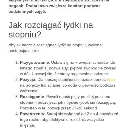
aktywnych oraz tych, które spędzają dużo czasu na
nogach.
Dodatkowo zwiększa komfort podczas
codziennych zajęć.
Jak rozciągać łydki na
stopniu?
Aby skutecznie rozciągnąć łydki na stopniu, wykonaj
następujące kroki:
Przygotowanie
: Ustaw się na krawędzi schodów lub
innego stopnia, pozwalając piętom swobodnie zwisać
w dół. Upewnij się, że stopy są pewnie osadzone.
Pozycja
: Dla lepszej stabilności możesz oprzeć
ręce
na poręczy lub ścianie, co doda ci pewności podczas
ćwiczenia.
Rozciąganie
: Powoli opuść pięty poniżej poziomu
stopnia – poczujesz, jak mięśnie łydek się rozciągają.
Pozostań w tej pozycji przez 15-30 sekund.
Powtórzenia
: Staraj się wykonać od 2 do 4 powtórzeń
tego ruchu, aby efektywnie rozluźnić wszystkie
mięśnie.