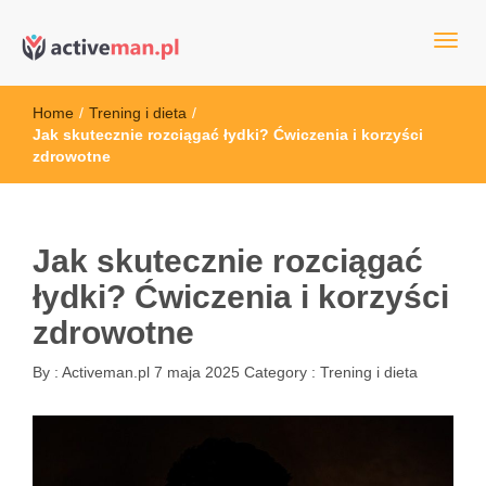
kettler serwis, sklep fitness, crossfit, rowery, sklep ze sprzętem
active man – sprzęt sportowy Wrocła
sportowym
Home
/
Trening i dieta
/
Jak skutecznie rozciągać łydki? Ćwiczenia i korzyści
zdrowotne
Jak skutecznie rozciągać
łydki? Ćwiczenia i korzyści
zdrowotne
By :
Activeman.pl
7 maja 2025
Category :
Trening i dieta