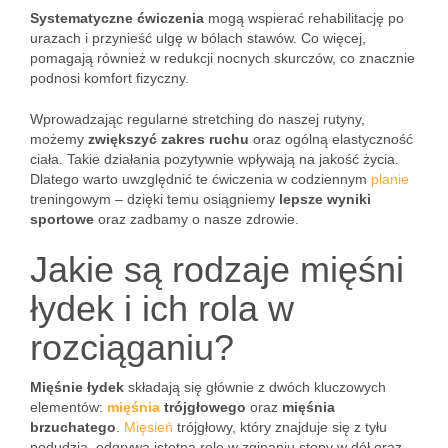
Systematyczne ćwiczenia
mogą wspierać rehabilitację po
urazach i przynieść ulgę w bólach stawów. Co więcej,
pomagają również w redukcji nocnych skurczów, co znacznie
podnosi komfort fizyczny.
Wprowadzając regularne stretching do naszej rutyny,
możemy
zwiększyć zakres ruchu
oraz ogólną elastyczność
ciała. Takie działania pozytywnie wpływają na jakość życia.
Dlatego warto uwzględnić te ćwiczenia w codziennym
planie
treningowym – dzięki temu osiągniemy
lepsze wyniki
sportowe
oraz zadbamy o nasze zdrowie.
Jakie są rodzaje mięśni
łydek i ich rola w
rozciąganiu?
Mięśnie łydek
składają się głównie z dwóch kluczowych
elementów:
mięśnia
trójgłowego
oraz
mięśnia
brzuchatego
.
Mięsień
trójgłowy, który znajduje się z tyłu
podudzia, odgrywa istotną rolę w zginaniu stopy w dół oraz