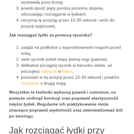
wystawały poza brzeg,
powoli opuść pięty poniżej poziomu stopnia,
odczuwając rozciąganie w łydkach,
utrzymaj tę pozycję przez 15-30 sekund i wróć do
pozycji wyjściowej.
Jak rozciągać łydki za pomocą ręcznika?
usiądź na podłodze z wyprostowanymi nogami przed
sobą,
owiń ręcznik wokół stopy jednej nogi (palców),
delikatnie pociągnij ręcznik w kierunku siebie, aż
poczujesz
napięcie
w
łydce
,
pozostań w tej pozycji przez 15-30 sekund i powtórz
ćwiczenie
z drugą nogą.
Wszystkie te techniki wykonuj powoli i ostrożnie, co
pomoże uniknąć kontuzji oraz poprawić elastyczność
mięśni łydek.
Regularne ich praktykowanie może
znacząco poprawić wydolność oraz zminimalizować ból
po treningu.
Jak rozciągać łydki przy