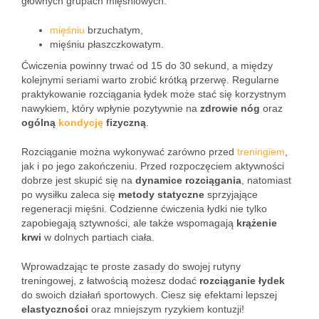
głównych grupach mięśniowych:
mięśniu
brzuchatym,
mięśniu płaszczkowatym.
Ćwiczenia powinny trwać od 15 do 30 sekund, a między
kolejnymi seriami warto zrobić krótką przerwę. Regularne
praktykowanie rozciągania łydek może stać się korzystnym
nawykiem, który wpłynie pozytywnie na
zdrowie nóg
oraz
ogólną
kondycję
fizyczną
.
Rozciąganie można wykonywać zarówno przed
treningiem
,
jak i po jego zakończeniu. Przed rozpoczęciem aktywności
dobrze jest skupić się na
dynamice rozciągania
, natomiast
po wysiłku zaleca się
metody statyczne
sprzyjające
regeneracji mięśni. Codzienne ćwiczenia łydki nie tylko
zapobiegają sztywności, ale także wspomagają
krążenie
krwi
w dolnych partiach ciała.
Wprowadzając te proste zasady do swojej rutyny
treningowej, z łatwością możesz dodać
rozciąganie łydek
do swoich działań sportowych. Ciesz się efektami lepszej
elastyczności
oraz mniejszym ryzykiem kontuzji!