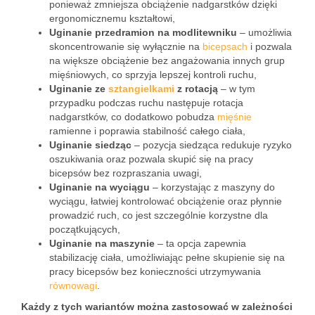
ponieważ zmniejsza obciążenie nadgarstków dzięki
ergonomicznemu kształtowi,
Uginanie przedramion na modlitewniku
– umożliwia
skoncentrowanie się wyłącznie na
bicepsach
i pozwala
na większe obciążenie bez angażowania innych grup
mięśniowych, co sprzyja lepszej kontroli ruchu,
Uginanie ze
sztangielkami
z rotacją
– w tym
przypadku podczas ruchu następuje rotacja
nadgarstków, co dodatkowo pobudza
mięśnie
ramienne i poprawia stabilność całego ciała,
Uginanie siedząc
– pozycja siedząca redukuje ryzyko
oszukiwania oraz pozwala skupić się na pracy
bicepsów bez rozpraszania uwagi,
Uginanie na wyciągu
– korzystając z maszyny do
wyciągu, łatwiej kontrolować obciążenie oraz płynnie
prowadzić ruch, co jest szczególnie korzystne dla
początkujących,
Uginanie na maszynie
– ta opcja zapewnia
stabilizację ciała, umożliwiając pełne skupienie się na
pracy bicepsów bez konieczności utrzymywania
równowagi
.
Każdy z tych wariantów można zastosować w zależności