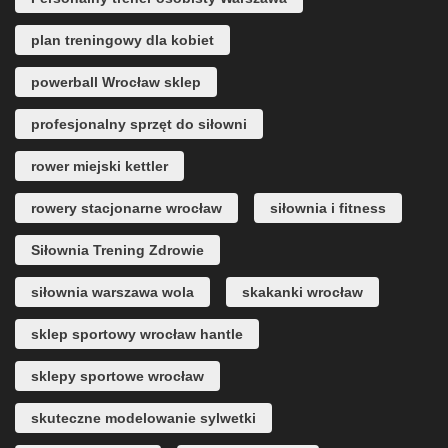
plan treningowy dla kobiet
powerball Wrocław sklep
profesjonalny sprzęt do siłowni
rower miejski kettler
rowery stacjonarne wrocław
siłownia i fitness
Siłownia Trening Zdrowie
siłownia warszawa wola
skakanki wrocław
sklep sportowy wrocław hantle
sklepy sportowe wrocław
skuteczne modelowanie sylwetki