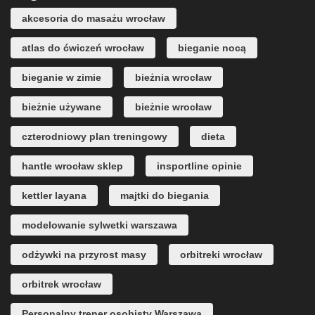
akcesoria do masażu wrocław
atlas do ćwiczeń wrocław
bieganie nocą
bieganie w zimie
bieżnia wrocław
bieżnie używane
bieżnie wrocław
czterodniowy plan treningowy
dieta
hantle wrocław sklep
insportline opinie
kettler layana
majtki do biegania
modelowanie sylwetki warszawa
odżywki na przyrost masy
orbitreki wrocław
orbitrek wrocław
Personalny trener osobisty Warszawa