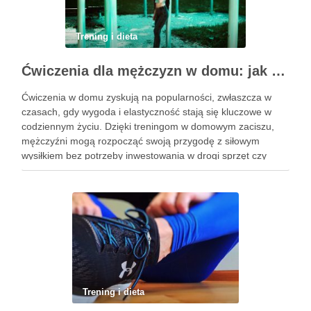
Trening i dieta
Ćwiczenia dla mężczyzn w domu: jak zacząć i utrzymać motywację
Ćwiczenia w domu zyskują na popularności, zwłaszcza w
czasach, gdy wygoda i elastyczność stają się kluczowe w
codziennym życiu. Dzięki treningom w domowym zaciszu,
mężczyźni mogą rozpocząć swoją przygodę z siłowym
wysiłkiem bez potrzeby inwestowania w drogi sprzęt czy
dojazdy do siłowni. Regularne ćwiczenia, które można
wykonać z wykorzystaniem masy …
Trening i dieta