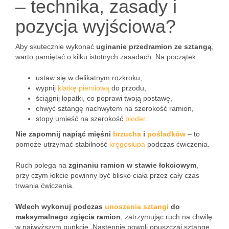
– technika, zasady i
pozycja wyjściowa?
Aby skutecznie wykonać
uginanie przedramion ze sztangą
,
warto pamiętać o kilku istotnych zasadach. Na początek:
ustaw się w delikatnym rozkroku,
wypnij
klatkę piersiową
do przodu,
ściągnij łopatki, co poprawi twoją postawę,
chwyć sztangę nachwytem na szerokość ramion,
stopy umieść na szerokość
bioder
.
Nie zapomnij napiąć mięśni
brzucha
i
pośladków
– to
pomoże utrzymać stabilność
kręgosłupa
podczas ćwiczenia.
Ruch polega na
zginaniu ramion w stawie łokciowym
,
przy czym łokcie powinny być blisko ciała przez cały czas
trwania ćwiczenia.
Wdech wykonuj podczas
unoszenia
sztangi
do
maksymalnego zgięcia ramion
, zatrzymując ruch na chwilę
w najwyższym punkcie. Następnie powoli opuszczaj sztangę