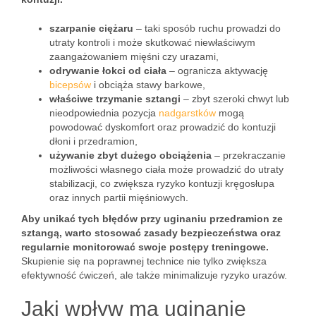
szarpanie ciężaru
– taki sposób ruchu prowadzi do
utraty kontroli i może skutkować niewłaściwym
zaangażowaniem mięśni czy urazami,
odrywanie łokci od ciała
– ogranicza aktywację
bicepsów
i obciąża stawy barkowe,
właściwe trzymanie sztangi
– zbyt szeroki chwyt lub
nieodpowiednia pozycja
nadgarstków
mogą
powodować dyskomfort oraz prowadzić do kontuzji
dłoni i przedramion,
używanie zbyt dużego obciążenia
– przekraczanie
możliwości własnego ciała może prowadzić do utraty
stabilizacji, co zwiększa ryzyko kontuzji kręgosłupa
oraz innych partii mięśniowych.
Aby unikać tych błędów przy uginaniu przedramion ze
sztangą, warto stosować zasady bezpieczeństwa oraz
regularnie monitorować swoje postępy treningowe.
Skupienie się na poprawnej technice nie tylko zwiększa
efektywność ćwiczeń, ale także minimalizuje ryzyko urazów.
Jaki wpływ ma uginanie