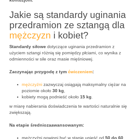
kontuzjom.
Jakie są standardy uginania
przedramion ze sztangą dla
mężczyzn
i kobiet?
Standardy siłowe
dotyczące uginania przedramion z
użyciem sztangi różnią się pomiędzy płciami, co wynika z
odmienności w sile oraz masie mięśniowej.
Zaczynając przygodę z tym
ćwiczeniem
:
mężczyźni
zazwyczaj osiągają maksymalny ciężar na
poziomie około
30 kg
,
kobiety mogą podnieść około
15 kg
.
w miarę nabierania doświadczenia te wartości naturalnie się
zwiększają.
Na etapie średniozaawansowanym:
mężczyźni powinni być w stanie unieść od
50 do 60