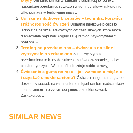
błędy
Uginanie ramion z hantlami z supinacją to jedno z
najbardziej popularnych ćwiczeń w treningu siłowym, które nie
tylko pomaga w budowaniu masy...
Uginanie młotkowe bicepsów – technika, korzyści
i różnorodność ćwiczeń
Uginanie młotkowe biceps to
jedno z najbardziej efektywnych ćwiczeń siłowych, które może
diametralnie poprawić wygląd i siłę ramion. Wykonywane z
hantlami w...
Trening na przedramiona – ćwiczenia na silne i
wytrzymałe przedramiona
Silne i wytrzymałe
przedramiona to klucz do sukcesu zarówno w sporcie, jak i w
codziennym życiu. Wiele osób nie zdaje sobie sprawy,...
Ćwiczenia z gumą na ręce – jak wzmocnić mięśnie
i uzyskać smukłe ramiona?
Ćwiczenia z gumą na ręce to
doskonały sposób na wzmocnienie mięśni ramion, nadgarstków
i przedramion, a przy tym osiągnięcie smukłej sylwetki.
Zaskakująco...
SIMILAR NEWS