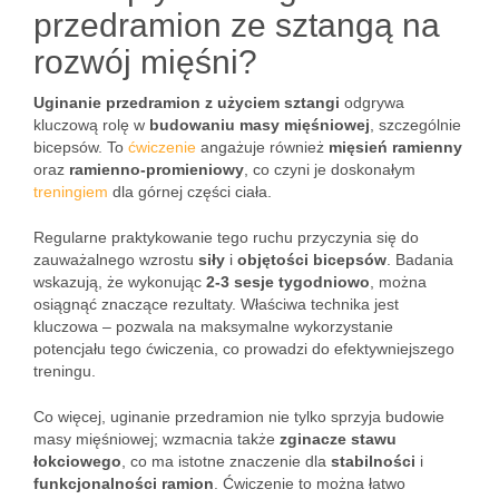
przedramion ze sztangą na
rozwój mięśni?
Uginanie przedramion z użyciem sztangi
odgrywa
kluczową rolę w
budowaniu masy mięśniowej
, szczególnie
bicepsów. To
ćwiczenie
angażuje również
mięsień ramienny
oraz
ramienno-promieniowy
, co czyni je doskonałym
treningiem
dla górnej części ciała.
Regularne praktykowanie tego ruchu przyczynia się do
zauważalnego wzrostu
siły
i
objętości bicepsów
. Badania
wskazują, że wykonując
2-3 sesje tygodniowo
, można
osiągnąć znaczące rezultaty. Właściwa technika jest
kluczowa – pozwala na maksymalne wykorzystanie
potencjału tego ćwiczenia, co prowadzi do efektywniejszego
treningu.
Co więcej, uginanie przedramion nie tylko sprzyja budowie
masy mięśniowej; wzmacnia także
zginacze stawu
łokciowego
, co ma istotne znaczenie dla
stabilności
i
funkcjonalności ramion
. Ćwiczenie to można łatwo