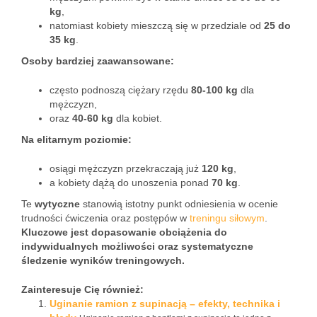
kg
,
natomiast kobiety mieszczą się w przedziale od
25 do
35 kg
.
Osoby bardziej zaawansowane:
często podnoszą ciężary rzędu
80-100 kg
dla
mężczyzn,
oraz
40-60 kg
dla kobiet.
Na elitarnym poziomie:
osiągi mężczyzn przekraczają już
120 kg
,
a kobiety dążą do unoszenia ponad
70 kg
.
Te
wytyczne
stanowią istotny punkt odniesienia w ocenie
trudności ćwiczenia oraz postępów w
treningu siłowym
.
Kluczowe jest dopasowanie obciążenia do
indywidualnych możliwości oraz systematyczne
śledzenie wyników treningowych.
Zainteresuje Cię również:
Uginanie ramion z supinacją – efekty, technika i