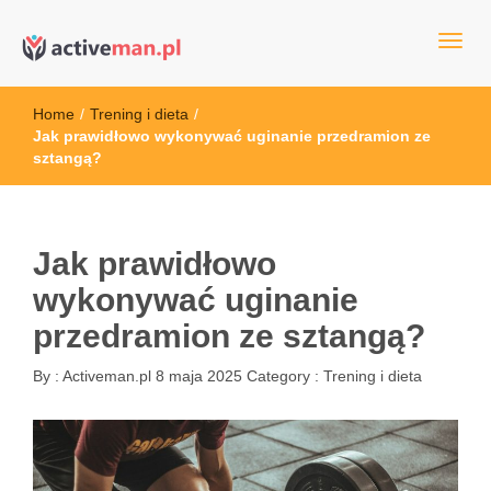
kettler serwis, sklep fitness, crossfit, rowery, sklep ze sprzętem
active man – sprzęt sportowy Wrocła
sportowym
Home
/
Trening i dieta
/
Jak prawidłowo wykonywać uginanie przedramion ze
sztangą?
Jak prawidłowo
wykonywać uginanie
przedramion ze sztangą?
By :
Activeman.pl
8 maja 2025
Category :
Trening i dieta