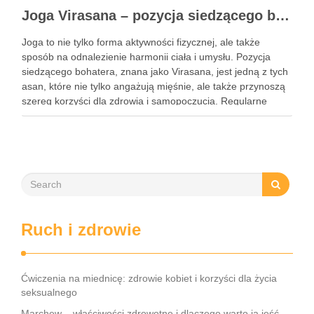
Joga Virasana – pozycja siedzącego bohatera i jej korzyści
Joga to nie tylko forma aktywności fizycznej, ale także
sposób na odnalezienie harmonii ciała i umysłu. Pozycja
siedzącego bohatera, znana jako Virasana, jest jedną z tych
asan, które nie tylko angażują mięśnie, ale także przynoszą
szereg korzyści dla zdrowia i samopoczucia. Regularne
praktykowanie tej pozycji może poprawić elastyczność
stawów, zmniejszyć …
Ruch i zdrowie
Ćwiczenia na miednicę: zdrowie kobiet i korzyści dla życia
seksualnego
Marchew – właściwości zdrowotne i dlaczego warto ją jeść