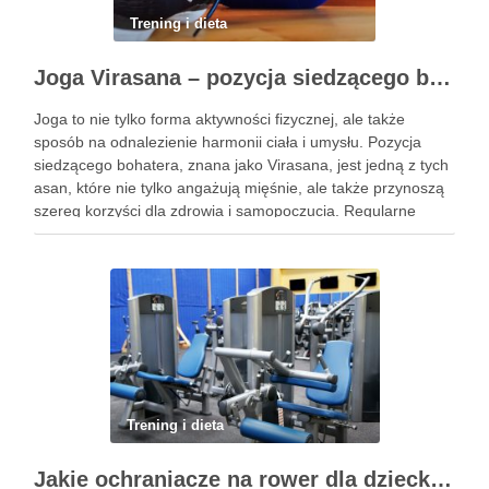
Trening i dieta
Joga Virasana – pozycja siedzącego bohatera i jej korzyści
Joga to nie tylko forma aktywności fizycznej, ale także
sposób na odnalezienie harmonii ciała i umysłu. Pozycja
siedzącego bohatera, znana jako Virasana, jest jedną z tych
asan, które nie tylko angażują mięśnie, ale także przynoszą
szereg korzyści dla zdrowia i samopoczucia. Regularne
praktykowanie tej pozycji może poprawić elastyczność
stawów, zmniejszyć …
Trening i dieta
Jakie ochraniacze na rower dla dziecka wybrać? Praktyczny poradnik