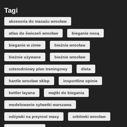
Tagi
akcesoria do masażu wrocław
atlas do ćwiczeń wrocław
bieganie nocą
bieganie w zimie
bieżnia wrocław
bieżnie używane
bieżnie wrocław
czterodniowy plan treningowy
dieta
hantle wrocław sklep
insportline opinie
kettler layana
majtki do biegania
modelowanie sylwetki warszawa
odżywki na przyrost masy
orbitreki wrocław