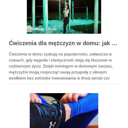
Trening i dieta
Ćwiczenia dla mężczyzn w domu: jak zacząć i utrzymać motywację
Ćwiczenia w domu zyskują na popularności, zwłaszcza w
czasach, gdy wygoda i elastyczność stają się kluczowe w
codziennym życiu. Dzięki treningom w domowym zaciszu,
mężczyźni mogą rozpocząć swoją przygodę z siłowym
wysiłkiem bez potrzeby inwestowania w drogi sprzęt czy
dojazdy do siłowni. Regularne ćwiczenia, które można
wykonać z wykorzystaniem masy …