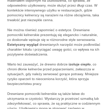
materiałem odpornym na uszkodzenia, co sprawia, że
odpowiednio użytkowany, może służyć przez długi czas. W
kontekście intensywnego użytku w restauracjach, gdzie
pomocnicy kelnerscy są narażeni na różne obciążenia, taka
trwałość jest niezwykle cenna.
Nie można również zapomnieć o estetyce. Drewniane
pomocniki kelnerskie prezentują się elegancko i naturalnie,
co doskonale wpisuje się w różnorodne style serwowania.
Estetyczny wygląd
drewnianych narzędzi może podkreślać
charakter lokalu i przyciągać uwagę gości, co wpływa na ich
pozytywne doświadczenia.
Warto też zauważyć, że drewno dobrze
izoluje ciepło
, co
chroni dłonie kelnerów przed poparzeniami, zwłaszcza w
sytuacjach, gdy należy serwować gorące potrawy. Mniejsze
ryzyko oparzeń to nieoceniona korzyść, która sprzyja
bezpieczeństwu pracy.
Drewniane pomocniki kelnerskie są także łatwe do
utrzymania w czystości. Wystarczy je przetrzeć szmatką lub
zdezynfekować, co sprawia, że są praktyczne w codziennym
użyciu. Użytkownicy mogą je stosować zarówno w