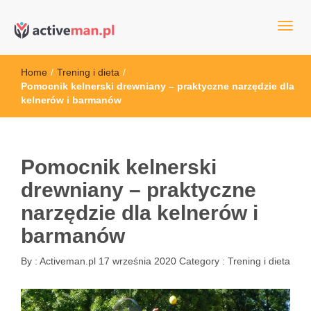
kettler serwis, sklep fitness, crossfit, rowery, sklep ze sprzętem
active man – sprzęt sportowy Wrocła
sportowym
Home
/
Trening i dieta
/
Pomocnik kelnerski drewniany – praktyczne narzędzie dla
kelnerów i barmanów
Pomocnik kelnerski
drewniany – praktyczne
narzędzie dla kelnerów i
barmanów
By :
Activeman.pl
17 września 2020
Category :
Trening i dieta