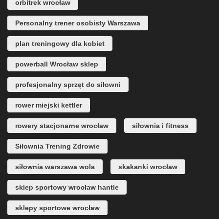
orbitrek wrocław
Personalny trener osobisty Warszawa
plan treningowy dla kobiet
powerball Wrocław sklep
profesjonalny sprzęt do siłowni
rower miejski kettler
rowery stacjonarne wrocław
siłownia i fitness
Siłownia Trening Zdrowie
siłownia warszawa wola
skakanki wrocław
sklep sportowy wrocław hantle
sklepy sportowe wrocław