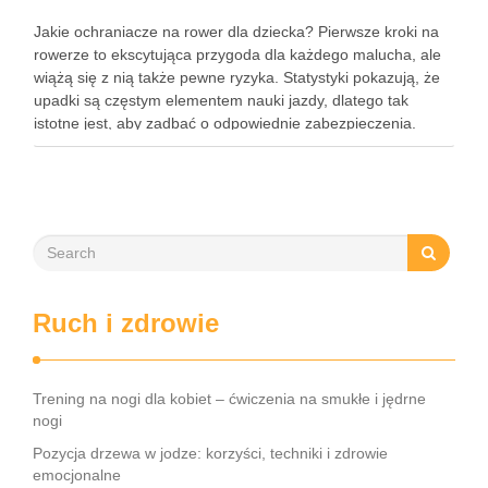
Jakie ochraniacze na rower dla dziecka? Pierwsze kroki na
rowerze to ekscytująca przygoda dla każdego malucha, ale
wiążą się z nią także pewne ryzyka. Statystyki pokazują, że
upadki są częstym elementem nauki jazdy, dlatego tak
istotne jest, aby zadbać o odpowiednie zabezpieczenia.
Ochraniacze na rower dla dzieci stanowią kluczowy element
…
Ruch i zdrowie
Trening na nogi dla kobiet – ćwiczenia na smukłe i jędrne
nogi
Pozycja drzewa w jodze: korzyści, techniki i zdrowie
emocjonalne