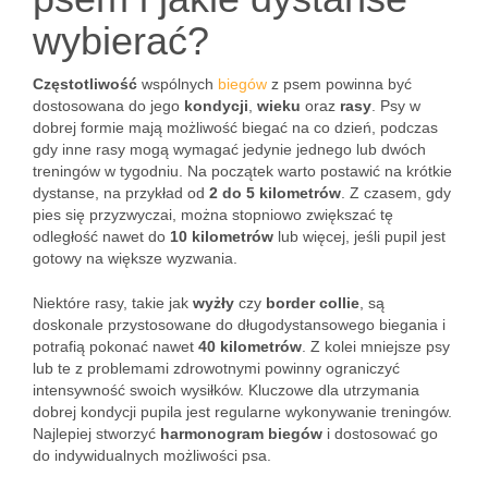
wybierać?
Częstotliwość
wspólnych
biegów
z psem powinna być
dostosowana do jego
kondycji
,
wieku
oraz
rasy
. Psy w
dobrej formie mają możliwość biegać na co dzień, podczas
gdy inne rasy mogą wymagać jedynie jednego lub dwóch
treningów w tygodniu. Na początek warto postawić na krótkie
dystanse, na przykład od
2 do 5 kilometrów
. Z czasem, gdy
pies się przyzwyczai, można stopniowo zwiększać tę
odległość nawet do
10 kilometrów
lub więcej, jeśli pupil jest
gotowy na większe wyzwania.
Niektóre rasy, takie jak
wyżły
czy
border collie
, są
doskonale przystosowane do długodystansowego biegania i
potrafią pokonać nawet
40 kilometrów
. Z kolei mniejsze psy
lub te z problemami zdrowotnymi powinny ograniczyć
intensywność swoich wysiłków. Kluczowe dla utrzymania
dobrej kondycji pupila jest regularne wykonywanie treningów.
Najlepiej stworzyć
harmonogram biegów
i dostosować go
do indywidualnych możliwości psa.