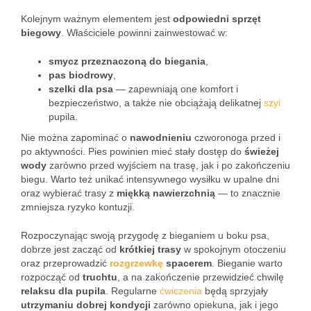
Kolejnym ważnym elementem jest
odpowiedni sprzęt
biegowy
. Właściciele powinni zainwestować w:
smycz przeznaczoną do biegania
,
pas biodrowy
,
szelki dla psa
— zapewniają one komfort i
bezpieczeństwo, a także nie obciążają delikatnej
szyi
pupila.
Nie można zapominać o
nawodnieniu
czworonoga przed i
po aktywności. Pies powinien mieć stały dostęp do
świeżej
wody
zarówno przed wyjściem na trasę, jak i po zakończeniu
biegu. Warto też unikać intensywnego wysiłku w upalne dni
oraz wybierać trasy z
miękką nawierzchnią
— to znacznie
zmniejsza ryzyko kontuzji.
Rozpoczynając swoją przygodę z bieganiem u boku psa,
dobrze jest zacząć od
krótkiej trasy
w spokojnym otoczeniu
oraz przeprowadzić
rozgrzewkę
spacerem
. Bieganie warto
rozpocząć od
truchtu
, a na zakończenie przewidzieć chwilę
relaksu dla pupila
. Regularne
ćwiczenia
będą sprzyjały
utrzymaniu dobrej kondycji
zarówno opiekuna, jak i jego