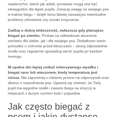
nawierzchni, takich jak asfalt, ponieważ mogą one być
niewygodne dla łapek pupila. Zwracaj uwagę na swojego psa
w trakcie biegu – dzięki temu łatwiej zauważysz ewentualne
problemy zdrowotne czy oznaki zmęczenia.
Zadbaj o dobrą widoczność, zwłaszcza gdy planujesz
biegać po zmroku.
Postaw na odblaskowe akcesoria
zarówno dla siebie, jak i dla swojego psa. Dodatkowo warto
pomyśleć o ochronie przed kleszczami – stosuj odpowiednie
środki oraz regularnie sprawdzaj sierść pupila po każdym
treningu.
W upalne dni lepiej unikać intensywnego wysiłku i
biegać rano lub wieczorem, kiedy temperatura jest
niższa.
Nie zapominaj o robieniu przerw na odpoczynek oraz
dbaniu o nawodnienie psa. Upewnij się również, że Twój
pupil ma wygodne szelki i zawsze biega na smyczy w
miejscach z dużym ruchem ludzi i pojazdów.
Jak często biegać z
psem i jakie dystanse