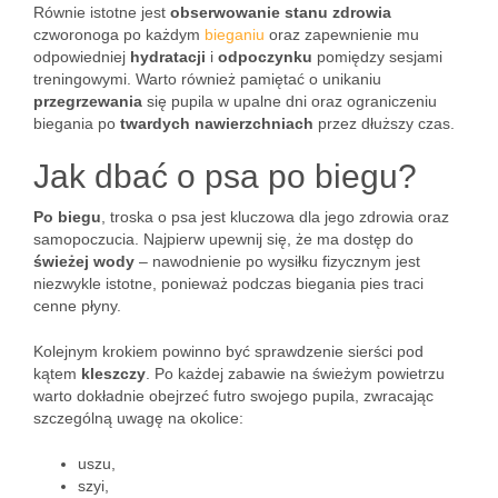
Równie istotne jest
obserwowanie stanu zdrowia
czworonoga po każdym
bieganiu
oraz zapewnienie mu
odpowiedniej
hydratacji
i
odpoczynku
pomiędzy sesjami
treningowymi. Warto również pamiętać o unikaniu
przegrzewania
się pupila w upalne dni oraz ograniczeniu
biegania po
twardych nawierzchniach
przez dłuższy czas.
Jak dbać o psa po biegu?
Po biegu
, troska o psa jest kluczowa dla jego zdrowia oraz
samopoczucia. Najpierw upewnij się, że ma dostęp do
świeżej wody
– nawodnienie po wysiłku fizycznym jest
niezwykle istotne, ponieważ podczas biegania pies traci
cenne płyny.
Kolejnym krokiem powinno być sprawdzenie sierści pod
kątem
kleszczy
. Po każdej zabawie na świeżym powietrzu
warto dokładnie obejrzeć futro swojego pupila, zwracając
szczególną uwagę na okolice:
uszu,
szyi,