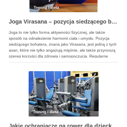
Trening i dieta
Joga Virasana – pozycja siedzącego bohatera i jej korzyści
Joga to nie tylko forma aktywności fizycznej, ale także
sposób na odnalezienie harmonii ciała i umysłu. Pozycja
siedzącego bohatera, znana jako Virasana, jest jedną z tych
asan, które nie tylko angażują mięśnie, ale także przynoszą
szereg korzyści dla zdrowia i samopoczucia. Regularne
praktykowanie tej pozycji może poprawić elastyczność
stawów, zmniejszyć …
Trening i dieta
Jakie ochraniacze na rower dla dziecka wybrać? Praktyczny poradnik