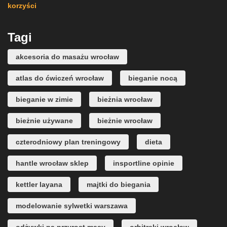
korzyści
Tagi
akcesoria do masażu wrocław
atlas do ćwiczeń wrocław
bieganie nocą
bieganie w zimie
bieżnia wrocław
bieżnie używane
bieżnie wrocław
czterodniowy plan treningowy
dieta
hantle wrocław sklep
insportline opinie
kettler layana
majtki do biegania
modelowanie sylwetki warszawa