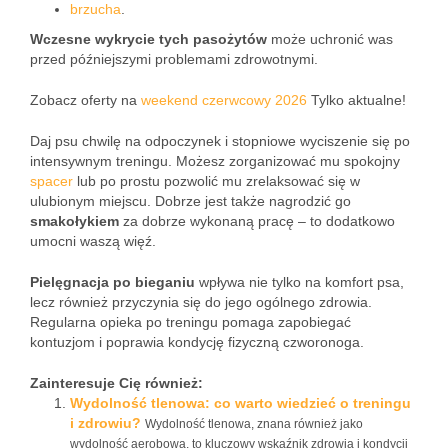
brzucha
.
Wczesne wykrycie tych pasożytów
może uchronić was
przed późniejszymi problemami zdrowotnymi.
Zobacz oferty na
weekend czerwcowy 2026
Tylko aktualne!
Daj psu chwilę na odpoczynek i stopniowe wyciszenie się po
intensywnym treningu. Możesz zorganizować mu spokojny
spacer
lub po prostu pozwolić mu zrelaksować się w
ulubionym miejscu. Dobrze jest także nagrodzić go
smakołykiem
za dobrze wykonaną pracę – to dodatkowo
umocni waszą więź.
Pielęgnacja po bieganiu
wpływa nie tylko na komfort psa,
lecz również przyczynia się do jego ogólnego zdrowia.
Regularna opieka po treningu pomaga zapobiegać
kontuzjom i poprawia kondycję fizyczną czworonoga.
Zainteresuje Cię również:
Wydolność tlenowa: co warto wiedzieć o treningu
i zdrowiu?
Wydolność tlenowa, znana również jako
wydolność aerobowa, to kluczowy wskaźnik zdrowia i kondycji