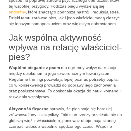
sposób na poprawę zdrowia psychicznego obu uczestników
tej wspólnej przygody. Podczas biegu wydzielają się
endorfiny
, które znacząco podnoszą nastrój i redukują stres.
Dzięki temu zarówno pies, jak i jego właściciel mogą cieszyć
się lepszym samopoczuciem oraz większym dobrostanem.
Jak wspólna aktywność
wpływa na relację właściciel-
pies?
Wspólne bieganie z psem
ma ogromny wpływ na relację
między opiekunem a jego czworonożnym towarzyszem.
Regularne treningi pozwalają lepiej poznać potrzeby pupila,
co w konsekwencji prowadzi do poprawy jego zachowania
oraz posłuszeństwa. To doskonała okazja do nauki komend i
rozwijania współpracy.
Aktywność fizyczna
sprawia, że pies staje się bardziej
zrównoważony i szczęśliwy. Taki stan rzeczy przekłada się na
głębszą więź z właścicielem, ponieważ oboje mają szansę
czerpać radość z wspólnie spędzonego czasu. Wspólne