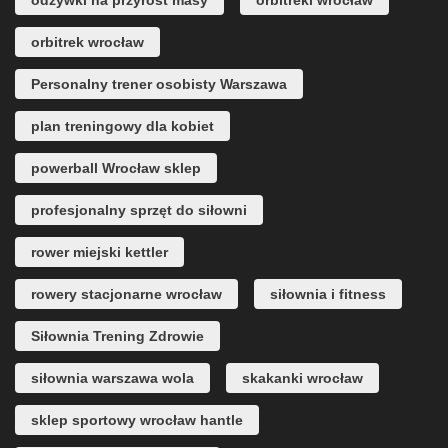
odżywki na przyrost masy
orbitreki wrocław
orbitrek wrocław
Personalny trener osobisty Warszawa
plan treningowy dla kobiet
powerball Wrocław sklep
profesjonalny sprzęt do siłowni
rower miejski kettler
rowery stacjonarne wrocław
siłownia i fitness
Siłownia Trening Zdrowie
siłownia warszawa wola
skakanki wrocław
sklep sportowy wrocław hantle