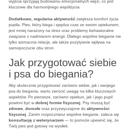
wyjścia sprzyjają budowaniu emocjonalnych więzi, co jest
kluczowe dla harmonijnego współżycia.
Dodatkowo, regularna aktywność
zwiększa komfort życia
pupila. Pies, który biega i spędza czas ze swoim opiekunem,
jest mniej narażony na stres oraz problemy behawioralne
związane z nadmiarem energii. Dlatego wspólne bieganie nie
tylko wzmacnia relacje, ale także pozytywnie wpływa na
samopoczucie obu stron.
Jak przygotować siebie
i psa do biegania?
Aby skutecznie przygotować zarówno siebie, jak i swojego
psa do biegania, warto zwrócić uwagę na kilka kluczowych
aspektów. Po pierwsze, zarówno opiekun, jak i jego pupil
powinni być w
dobrej formie fizycznej
. Psy muszą być
zdrowe
,
dorosłe
oraz przyzwyczajone do
aktywności
fizycznej
. Zanim rozpoczniesz wspólne bieganie, zaleca się
konsultację z weterynarzem
— to pomoże upewnić się, że
Twój pies jest gotowy na wysiłek.