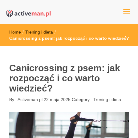
kettler serwis, sklep fitness, crossfit, rowery, sklep ze sprzętem
active man – sprzęt sportowy Wrocła
sportowym
Home
/
Trening i dieta
/
Canicrossing z psem: jak rozpocząć i co warto wiedzieć?
Canicrossing z psem: jak
rozpocząć i co warto
wiedzieć?
By :
Activeman.pl
22 maja 2025
Category :
Trening i dieta