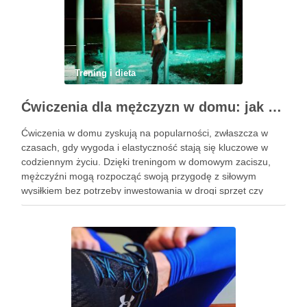
Trening i dieta
Ćwiczenia dla mężczyzn w domu: jak zacząć i utrzymać motywację
Ćwiczenia w domu zyskują na popularności, zwłaszcza w
czasach, gdy wygoda i elastyczność stają się kluczowe w
codziennym życiu. Dzięki treningom w domowym zaciszu,
mężczyźni mogą rozpocząć swoją przygodę z siłowym
wysiłkiem bez potrzeby inwestowania w drogi sprzęt czy
dojazdy do siłowni. Regularne ćwiczenia, które można
wykonać z wykorzystaniem masy …