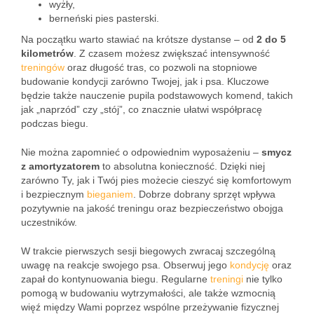
wyżły,
berneński pies pasterski.
Na początku warto stawiać na krótsze dystanse – od
2 do 5
kilometrów
. Z czasem możesz zwiększać intensywność
treningów
oraz długość tras, co pozwoli na stopniowe
budowanie kondycji zarówno Twojej, jak i psa. Kluczowe
będzie także nauczenie pupila podstawowych komend, takich
jak „naprzód” czy „stój”, co znacznie ułatwi współpracę
podczas biegu.
Nie można zapomnieć o odpowiednim wyposażeniu –
smycz
z amortyzatorem
to absolutna konieczność. Dzięki niej
zarówno Ty, jak i Twój pies możecie cieszyć się komfortowym
i bezpiecznym
bieganiem
. Dobrze dobrany sprzęt wpływa
pozytywnie na jakość treningu oraz bezpieczeństwo obojga
uczestników.
W trakcie pierwszych sesji biegowych zwracaj szczególną
uwagę na reakcje swojego psa. Obserwuj jego
kondycję
oraz
zapał do kontynuowania biegu. Regularne
treningi
nie tylko
pomogą w budowaniu wytrzymałości, ale także wzmocnią
więź między Wami poprzez wspólne przeżywanie fizycznej