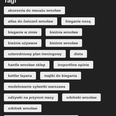
Tagi
akcesoria do masażu wrocław
atlas do ćwiczeń wrocław
bieganie nocą
bieganie w zimie
bieżnia wrocław
bieżnie używane
bieżnie wrocław
czterodniowy plan treningowy
dieta
hantle wrocław sklep
insportline opinie
kettler layana
majtki do biegania
modelowanie sylwetki warszawa
odżywki na przyrost masy
orbitreki wrocław
orbitrek wrocław