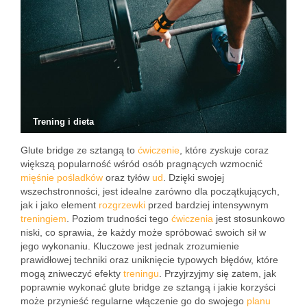
Trening i dieta
Glute bridge ze sztangą to
ćwiczenie
, które zyskuje coraz
większą popularność wśród osób pragnących wzmocnić
mięśnie
pośladków
oraz tyłów
ud
. Dzięki swojej
wszechstronności, jest idealne zarówno dla początkujących,
jak i jako element
rozgrzewki
przed bardziej intensywnym
treningiem
. Poziom trudności tego
ćwiczenia
jest stosunkowo
niski, co sprawia, że każdy może spróbować swoich sił w
jego wykonaniu. Kluczowe jest jednak zrozumienie
prawidłowej techniki oraz uniknięcie typowych błędów, które
mogą zniweczyć efekty
treningu
. Przyjrzyjmy się zatem, jak
poprawnie wykonać glute bridge ze sztangą i jakie korzyści
może przynieść regularne włączenie go do swojego
planu