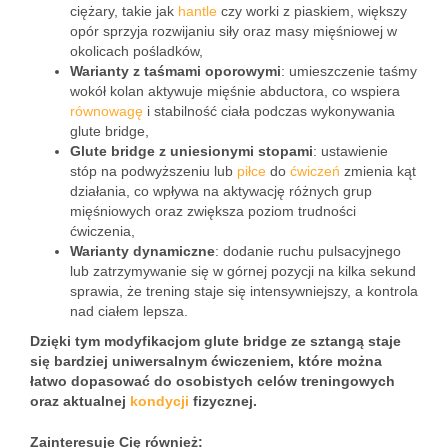
ciężary, takie jak
hantle
czy worki z piaskiem, większy
opór sprzyja rozwijaniu siły oraz masy mięśniowej w
okolicach pośladków,
Warianty z taśmami oporowymi
: umieszczenie taśmy
wokół kolan aktywuje mięśnie abductora, co wspiera
równowagę
i stabilność ciała podczas wykonywania
glute bridge,
Glute bridge z uniesionymi stopami
: ustawienie
stóp na podwyższeniu lub
piłce
do
ćwiczeń
zmienia kąt
działania, co wpływa na aktywację różnych grup
mięśniowych oraz zwiększa poziom trudności
ćwiczenia,
Warianty dynamiczne
: dodanie ruchu pulsacyjnego
lub zatrzymywanie się w górnej pozycji na kilka sekund
sprawia, że trening staje się intensywniejszy, a kontrola
nad ciałem lepsza.
Dzięki tym modyfikacjom glute bridge ze sztangą staje
się bardziej uniwersalnym ćwiczeniem, które można
łatwo dopasować do osobistych celów treningowych
oraz aktualnej
kondycji
fizycznej.
Zainteresuje Cię również: