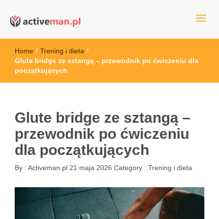
kettler serwis, sklep fitness, crossfit, rowery, sklep ze sprzętem
active man – sprzęt sportowy Wrocła
sportowym
Home
/
Trening i dieta
/
Glute bridge ze sztangą – przewodnik po ćwiczeniu dla
początkujących
Glute bridge ze sztangą –
przewodnik po ćwiczeniu
dla początkujących
By :
Activeman.pl
21 maja 2026
Category :
Trening i dieta