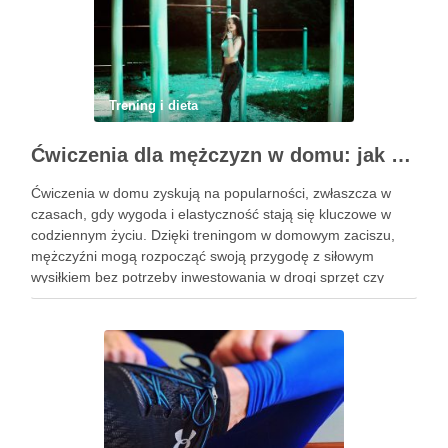
Trening i dieta
Ćwiczenia dla mężczyzn w domu: jak zacząć i utrzymać motywację
Ćwiczenia w domu zyskują na popularności, zwłaszcza w
czasach, gdy wygoda i elastyczność stają się kluczowe w
codziennym życiu. Dzięki treningom w domowym zaciszu,
mężczyźni mogą rozpocząć swoją przygodę z siłowym
wysiłkiem bez potrzeby inwestowania w drogi sprzęt czy
dojazdy do siłowni. Regularne ćwiczenia, które można
wykonać z wykorzystaniem masy …