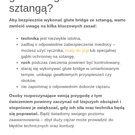
sztangą?
Aby bezpiecznie wykonać glute bridge ze sztangą, warto
zwrócić uwagę na kilka kluczowych zasad:
technika
jest niezwykle istotna,
zadbaj o odpowiednie zabezpieczenie miednicy –
możesz użyć ręcznika,
maty do jogi
lub specjalnej
gąbki ochronnej na sztangę,
ruch
podczas ćwiczenia powinien być kontrolowany,
staraj się wykonywać glute bridge w umiarkowanym
tempie, unikając gwałtownych przyspieszeń czy
skoków,
nie zapominaj o odpowiednim doborze ciężaru.
Osoby rozpoczynające swoją przygodę z tym
ćwiczeniem powinny zaczynać od lżejszych obciążeń i
stopniowo je zwiększać, gdy ich siła oraz technika będą
się poprawiać.
Bądź świadomy swojego poziomu
zaawansowania – zbyt duży ciężar może prowadzić do
błędów technicznych oraz kontuzji.