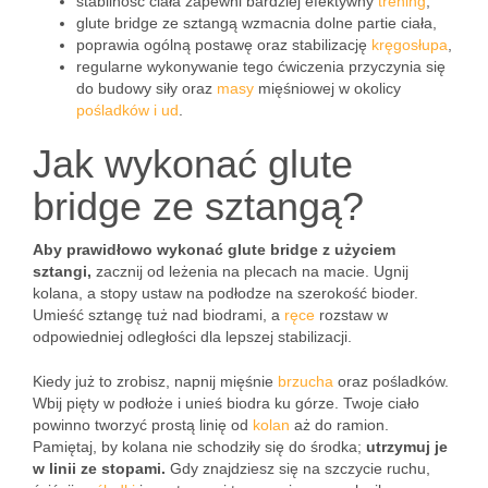
stabilność ciała zapewni bardziej efektywny
trening
,
glute bridge ze sztangą wzmacnia dolne partie ciała,
poprawia ogólną postawę oraz stabilizację
kręgosłupa
,
regularne wykonywanie tego ćwiczenia przyczynia się
do budowy siły oraz
masy
mięśniowej w okolicy
pośladków i ud
.
Jak wykonać glute
bridge ze sztangą?
Aby prawidłowo wykonać glute bridge z użyciem
sztangi,
zacznij od leżenia na plecach na macie. Ugnij
kolana, a stopy ustaw na podłodze na szerokość bioder.
Umieść sztangę tuż nad biodrami, a
ręce
rozstaw w
odpowiedniej odległości dla lepszej stabilizacji.
Kiedy już to zrobisz, napnij mięśnie
brzucha
oraz pośladków.
Wbij pięty w podłoże i unieś biodra ku górze. Twoje ciało
powinno tworzyć prostą linię od
kolan
aż do ramion.
Pamiętaj, by kolana nie schodziły się do środka;
utrzymuj je
w linii ze stopami.
Gdy znajdziesz się na szczycie ruchu,