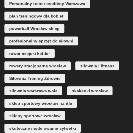
Personalny trener osobisty Warszawa
plan treningowy dla kobiet
powerball Wrocław sklep
profesjonalny sprzęt do siłowni
rower miejski kettler
rowery stacjonarne wrocław
siłownia i fitness
Siłownia Trening Zdrowie
siłownia warszawa wola
skakanki wrocław
sklep sportowy wrocław hantle
sklepy sportowe wrocław
skuteczne modelowanie sylwetki