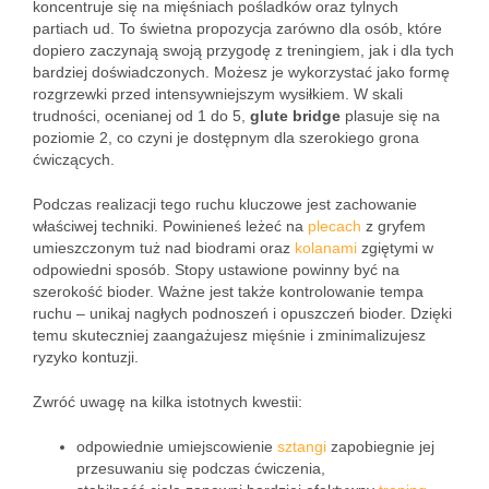
koncentruje się na mięśniach pośladków oraz tylnych
partiach ud. To świetna propozycja zarówno dla osób, które
dopiero zaczynają swoją przygodę z treningiem, jak i dla tych
bardziej doświadczonych. Możesz je wykorzystać jako formę
rozgrzewki przed intensywniejszym wysiłkiem. W skali
trudności, ocenianej od 1 do 5,
glute bridge
plasuje się na
poziomie 2, co czyni je dostępnym dla szerokiego grona
ćwiczących.
Podczas realizacji tego ruchu kluczowe jest zachowanie
właściwej techniki. Powinieneś leżeć na
plecach
z gryfem
umieszczonym tuż nad biodrami oraz
kolanami
zgiętymi w
odpowiedni sposób. Stopy ustawione powinny być na
szerokość bioder. Ważne jest także kontrolowanie tempa
ruchu – unikaj nagłych podnoszeń i opuszczeń bioder. Dzięki
temu skuteczniej zaangażujesz mięśnie i zminimalizujesz
ryzyko kontuzji.
Zwróć uwagę na kilka istotnych kwestii:
odpowiednie umiejscowienie
sztangi
zapobiegnie jej
przesuwaniu się podczas ćwiczenia,