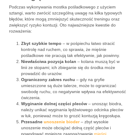
Podczas wykonywania mostka pośladkowego z użyciem
sztangi, warto zwrócić szczególną uwagę na kilka typowych
błędów, które mogą zmniejszyć skuteczność treningu oraz
zwiększyć ryzyko kontuzji. Oto najważniejsze kwestie do
rozważenia:
Zbyt szybkie tempo
– w pośpiechu łatwo stracić
kontrolę nad ruchem, co sprawia, że mięśnie
pośladkowe nie pracują tak efektywnie, jak powinny.
Niewłaściwa pozycja kolan
– kolana muszą być w
linii ze stopami; ich zbieganie się do środka może
prowadzić do urazów.
Ograniczony zakres ruchu
– gdy na gryfie
umieszczone są duże talerze, może to ograniczać
swobodę ruchu, co negatywnie wpływa na efektywność
ćwiczenia.
Wyginanie dolnej części pleców
– unosząc biodra,
należy unikać wyginania lędźwiowego odcinka pleców
w łuk, ponieważ może to grozić kontuzją kręgosłupa.
Przesadne
unoszenie bioder
– zbyt wysokie
unoszenie może obciążać dolną część pleców i
powodować mniejsze zaangażowanie
mięśni