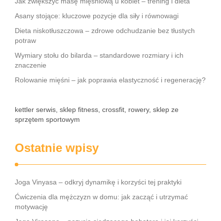
Jak zwiększyć masę mięśniową u kobiet – trening i dieta
Asany stojące: kluczowe pozycje dla siły i równowagi
Dieta niskotłuszczowa – zdrowe odchudzanie bez tłustych
potraw
Wymiary stołu do bilarda – standardowe rozmiary i ich
znaczenie
Rolowanie mięśni – jak poprawia elastyczność i regenerację?
kettler serwis, sklep fitness, crossfit, rowery, sklep ze
sprzętem sportowym
Ostatnie wpisy
Joga Vinyasa – odkryj dynamikę i korzyści tej praktyki
Ćwiczenia dla mężczyzn w domu: jak zacząć i utrzymać
motywację