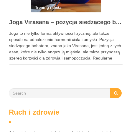
Trening i dieta
Joga Virasana – pozycja siedzącego bohatera i jej korzyści
Joga to nie tylko forma aktywności fizycznej, ale także
sposób na odnalezienie harmonii ciała i umysłu. Pozycja
siedzącego bohatera, znana jako Virasana, jest jedną z tych
asan, które nie tylko angażują mięśnie, ale także przynoszą
szereg korzyści dla zdrowia i samopoczucia. Regularne
praktykowanie tej pozycji może poprawić elastyczność
stawów, zmniejszyć …
Ruch i zdrowie