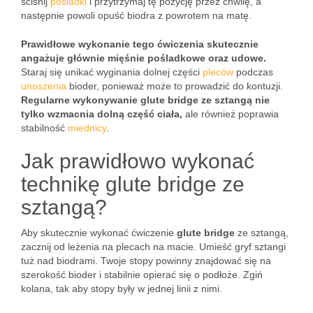
ściśnij
pośladki
i przytrzymaj tę pozycję przez chwilę, a
następnie powoli opuść biodra z powrotem na matę.
Prawidłowe wykonanie tego ćwiczenia skutecznie
angażuje głównie mięśnie pośladkowe oraz udowe.
Staraj się unikać wyginania dolnej części
pleców
podczas
unoszenia
bioder, ponieważ może to prowadzić do kontuzji.
Regularne wykonywanie glute bridge ze sztangą nie
tylko wzmacnia dolną część ciała,
ale również poprawia
stabilność
miednicy
.
Jak prawidłowo wykonać
technikę glute bridge ze
sztangą?
Aby skutecznie wykonać ćwiczenie
glute bridge
ze sztangą,
zacznij od leżenia na plecach na macie. Umieść gryf sztangi
tuż nad biodrami. Twoje stopy powinny znajdować się na
szerokość bioder i stabilnie opierać się o podłoże. Zgiń
kolana, tak aby stopy były w jednej linii z nimi.