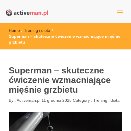
kettler serwis, sklep fitness, crossfit, rowery, sklep ze sprzętem
active man – sprzęt sportowy Wrocła
sportowym
Home
/
Trening i dieta
/
Superman – skuteczne ćwiczenie wzmacniające mięśnie
grzbietu
Superman – skuteczne
ćwiczenie wzmacniające
mięśnie grzbietu
By :
Activeman.pl
11 grudnia 2025
Category :
Trening i dieta