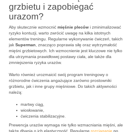
grzbietu i zapobiegać
urazom?
Aby skutecznie wzmocnić
mięśnie pleców
i zminimalizować
ryzyko kontuzji, warto zwrócić uwagę na kilka istotnych
elementów treningu. Regularne wykonywanie ćwiczeń, takich
jak
Superman
, znacząco poprawia siłę oraz wytrzymałość
mięśni grzbietowych. Ich wzmocnienie jest kluczowe nie tylko
dla utrzymania prawidłowej postawy ciała, ale także dla
zmniejszenia ryzyka urazów.
Warto również urozmaicić swój program treningowy o
różnorodne ćwiczenia angażujące zarówno prostowniki
grzbietu, jak i inne grupy mięśniowe. Do takich aktywności
należą:
martwy ciąg,
wiosłowanie,
ćwiczenia stabilizacyjne.
Prewencja urazów wymaga nie tylko wzmacniania mięśni, ale
także dbania o ich elastyczność. Regularne
rozciąganie
po