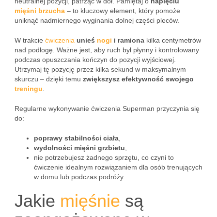
neutralnej pozycji, patrząc w dół. Pamiętaj o
napięciu
mięśni brzucha
– to kluczowy element, który pomoże
uniknąć nadmiernego wyginania dolnej części pleców.
W trakcie
ćwiczenia
unieś
nogi
i ramiona
kilka centymetrów
nad podłogę. Ważne jest, aby ruch był płynny i kontrolowany
podczas opuszczania kończyn do pozycji wyjściowej.
Utrzymaj tę pozycję przez kilka sekund w maksymalnym
skurczu – dzięki temu
zwiększysz efektywność swojego
treningu
.
Regularne wykonywanie ćwiczenia Superman przyczynia się
do:
poprawy stabilności ciała
,
wydolności mięśni grzbietu
,
nie potrzebujesz żadnego sprzętu, co czyni to
ćwiczenie idealnym rozwiązaniem dla osób trenujących
w domu lub podczas podróży.
Jakie
mięśnie
są