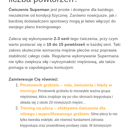
Ćwiczenie Superman
jest proste i dostępne dla każdego,
niezależnie od kondycji fizycznej. Zarówno nowicjusze, jak i
bardziej doświadczeni sportowcy mogą je łatwo włączyć do
swojego planu treningowego.
Zaleca się wykonywanie
2-3 serii
tego ćwiczenia, przy czym
warto postarać się o
10 do 15 powtórzeń
w każdej serii. Taki
zakres skutecznie wzmacnia mięśnie pleców oraz poprawia
stabilność całego ciała. Regularne wykonywanie Supermana
nie tylko zwiększa siłę i wytrzymałość mięśniową, ale także
pomaga w zapobieganiu kontuzjom.
Zainteresuje Cię również:
Prostownik grzbietu – rola, ćwiczenia i błędy w
treningu
Prostownik grzbietu to niezwykle ważna grupa
mięśniowa, która znajduje się po obu stronach kręgosłupa i
składa się z około 20 mniejszych mięśni....
Trening na plecy – efektywne ćwiczenia dla
silnego i wyprofilowanego grzbietu
Silne plecy to nie
tylko kwestia estetyki, ale również fundament zdrowia
kręgosłupa oraz prawidłowej postawy ciała. W dzisiejszym