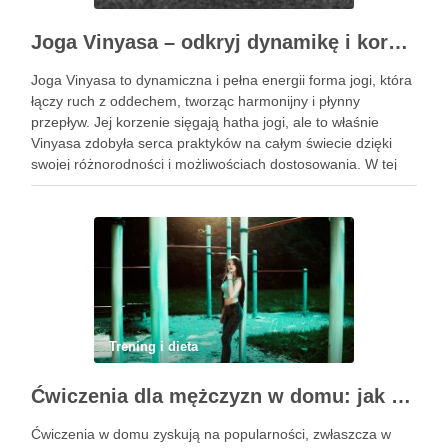
Joga Vinyasa – odkryj dynamikę i korzyści tej praktyki
Joga Vinyasa to dynamiczna i pełna energii forma jogi, która
łączy ruch z oddechem, tworząc harmonijny i płynny
przepływ. Jej korzenie sięgają hatha jogi, ale to właśnie
Vinyasa zdobyła serca praktyków na całym świecie dzięki
swojej różnorodności i możliwościach dostosowania. W tej
praktyce każdy ruch jest zsynchronizowany z oddechem, co
…
Trening i dieta
Ćwiczenia dla mężczyzn w domu: jak zacząć i utrzymać motywację
Ćwiczenia w domu zyskują na popularności, zwłaszcza w