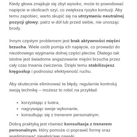
Kiedy głowa znajduje się zbyt wysoko, może to powodować
napięcie w okolicach szyi, co zwiększa ryzyko kontuzji. Aby
temu zapobiec, warto skupić się na
utrzymaniu neutralnej
pozycji głowy
; patrz w dół lub przed siebie, nie unosząc
brody.
Innym częstym problemem jest
brak aktywności mięśni
brzucha
. Wiele osób pomija ich napięcie, co prowadzi do
niezdrowego wyginania dolnej części pleców. Dlatego tak
istotne jest świadome angażowanie mięśni brzucha przez
cały czas trwania ćwiczenia. Dzięki temu
stabilizujesz
kręgosłup
i podnosisz efektywność ruchu.
Aby skutecznie eliminować te błędy, regularnie kontroluj
swoją technikę – możesz to robić na przykład:
korzystając z lustra,
nagrywając swoje wykonanie,
konsultując się z trenerem personalnym.
Dobrą praktyką jest również
konsultacja z trenerem
personalnym
, który pomoże ci poprawić formę oraz
wyeliminować niewłaściwe nawyki.