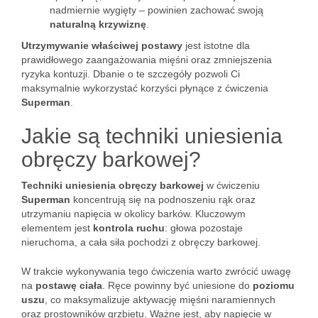
nadmiernie wygięty – powinien zachować swoją
naturalną krzywiznę
.
Utrzymywanie właściwej postawy
jest istotne dla
prawidłowego zaangażowania mięśni oraz zmniejszenia
ryzyka kontuzji. Dbanie o te szczegóły pozwoli Ci
maksymalnie wykorzystać korzyści płynące z ćwiczenia
Superman
.
Jakie są techniki uniesienia
obręczy barkowej?
Techniki uniesienia obręczy barkowej
w ćwiczeniu
Superman
koncentrują się na podnoszeniu rąk oraz
utrzymaniu napięcia w okolicy barków. Kluczowym
elementem jest
kontrola ruchu
: głowa pozostaje
nieruchoma, a cała siła pochodzi z obręczy barkowej.
W trakcie wykonywania tego ćwiczenia warto zwrócić uwagę
na
postawę ciała
. Ręce powinny być uniesione do
poziomu
uszu
, co maksymalizuje aktywację mięśni naramiennych
oraz prostowników grzbietu. Ważne jest, aby napięcie w