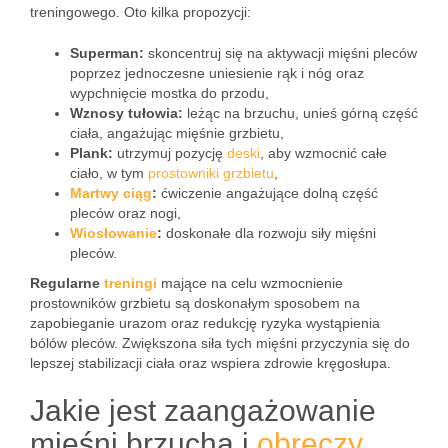
treningowego. Oto kilka propozycji:
Superman:
skoncentruj się na aktywacji mięśni pleców
poprzez jednoczesne uniesienie rąk i nóg oraz
wypchnięcie mostka do przodu,
Wznosy tułowia:
leżąc na brzuchu, unieś górną część
ciała, angażując mięśnie grzbietu,
Plank:
utrzymuj pozycję
deski
, aby wzmocnić całe
ciało, w tym
prostowniki grzbietu
,
Martwy ciąg
:
ćwiczenie angażujące dolną część
pleców oraz nogi,
Wiosłowanie
:
doskonałe dla rozwoju siły mięśni
pleców.
Regularne
treningi
mające na celu wzmocnienie
prostowników grzbietu są doskonałym sposobem na
zapobieganie urazom oraz redukcję ryzyka wystąpienia
bólów pleców. Zwiększona siła tych mięśni przyczynia się do
lepszej stabilizacji ciała oraz wspiera zdrowie kręgosłupa.
Jakie jest zaangażowanie
mięśni brzucha i
obręczy