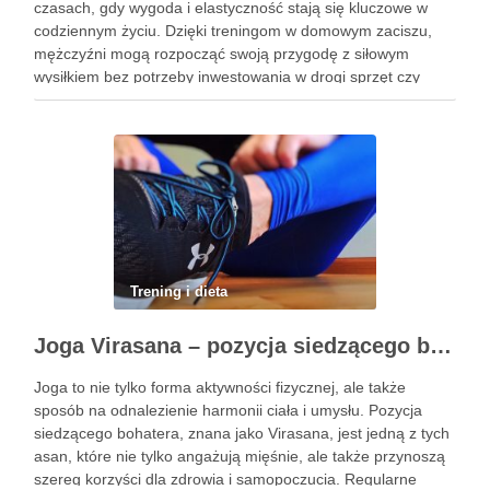
czasach, gdy wygoda i elastyczność stają się kluczowe w
codziennym życiu. Dzięki treningom w domowym zaciszu,
mężczyźni mogą rozpocząć swoją przygodę z siłowym
wysiłkiem bez potrzeby inwestowania w drogi sprzęt czy
dojazdy do siłowni. Regularne ćwiczenia, które można
wykonać z wykorzystaniem masy …
Trening i dieta
Joga Virasana – pozycja siedzącego bohatera i jej korzyści
Joga to nie tylko forma aktywności fizycznej, ale także
sposób na odnalezienie harmonii ciała i umysłu. Pozycja
siedzącego bohatera, znana jako Virasana, jest jedną z tych
asan, które nie tylko angażują mięśnie, ale także przynoszą
szereg korzyści dla zdrowia i samopoczucia. Regularne