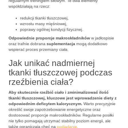
regularnym treningiem siłowym. Te dwa elementy
współdziałają na rzecz:
redukcji tkanki tłuszczowej,
wzrostu masy mięśniowej,
poprawy ogólnej kondycji fizycznej.
Odpowiednie proporcje makroskładników
w jadłospisie
oraz trafnie dobrana
suplementacja
mogą dodatkowo
wspierać proces przemiany ciała.
Jak unikać nadmiernej
tkanki tłuszczowej podczas
rzeźbienia ciała?
Aby skutecznie rzeźbić ciało i zminimalizować ilość
tkanki tłuszczowej, kluczowe jest wprowadzenie diety z
odpowiednim deficytem kalorycznym.
Warto precyzyjnie
określić swoje zapotrzebowanie energetyczne oraz
dostosować proporcje makroskładników. Regularne posiłki
nie tylko pomagają utrzymać stabilny poziom energii, ale
także ograniczają chęć na
podjadanie
.