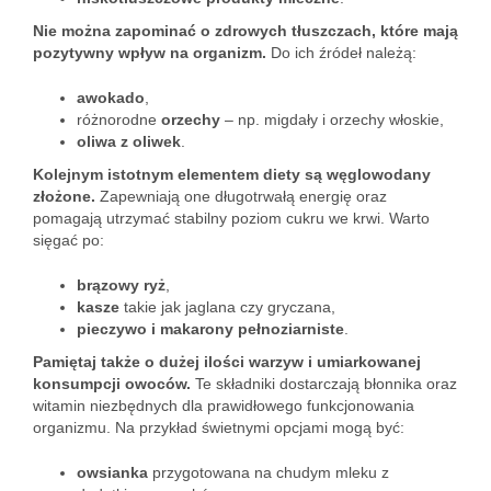
Nie można zapominać o zdrowych tłuszczach, które mają
pozytywny wpływ na organizm.
Do ich źródeł należą:
awokado
,
różnorodne
orzechy
– np. migdały i orzechy włoskie,
oliwa z oliwek
.
Kolejnym istotnym elementem diety są węglowodany
złożone.
Zapewniają one długotrwałą energię oraz
pomagają utrzymać stabilny poziom cukru we krwi. Warto
sięgać po:
brązowy ryż
,
kasze
takie jak jaglana czy gryczana,
pieczywo i makarony pełnoziarniste
.
Pamiętaj także o dużej ilości warzyw i umiarkowanej
konsumpcji owoców.
Te składniki dostarczają błonnika oraz
witamin niezbędnych dla prawidłowego funkcjonowania
organizmu. Na przykład świetnymi opcjami mogą być:
owsianka
przygotowana na chudym mleku z