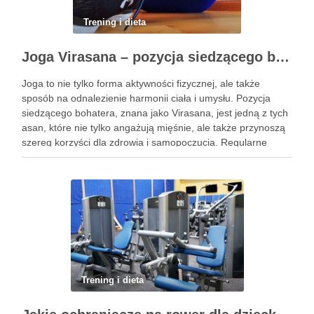
Trening i dieta
Joga Virasana – pozycja siedzącego bohatera i jej korzyści
Joga to nie tylko forma aktywności fizycznej, ale także
sposób na odnalezienie harmonii ciała i umysłu. Pozycja
siedzącego bohatera, znana jako Virasana, jest jedną z tych
asan, które nie tylko angażują mięśnie, ale także przynoszą
szereg korzyści dla zdrowia i samopoczucia. Regularne
praktykowanie tej pozycji może poprawić elastyczność
stawów, zmniejszyć …
Trening i dieta