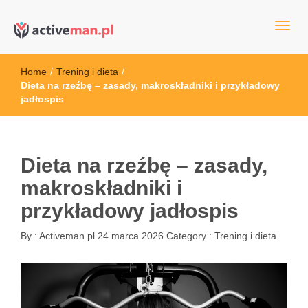
kettler serwis, sklep fitness, crossfit, rowery, sklep ze sprzętem
active man – sprzęt sportowy Wrocła
sportowym
Home
/
Trening i dieta
/
Dieta na rzeźbę – zasady, makroskładniki i przykładowy
jadłospis
Dieta na rzeźbę – zasady,
makroskładniki i
przykładowy jadłospis
By :
Activeman.pl
24 marca 2026
Category :
Trening i dieta