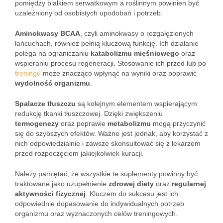
pomiędzy białkiem serwatkowym a roślinnym powinien być
uzależniony od osobistych upodobań i potrzeb.
Aminokwasy BCAA
, czyli aminokwasy o rozgałęzionych
łańcuchach, również pełnią kluczową funkcję. Ich działanie
polega na ograniczaniu
katabolizmu mięśniowego
oraz
wspieraniu procesu regeneracji. Stosowanie ich przed lub po
treningu
może znacząco wpłynąć na wyniki oraz poprawić
wydolność organizmu
.
Spalacze tłuszczu
są kolejnym elementem wspierającym
redukcję tkanki tłuszczowej. Dzięki zwiększeniu
termogenezy
oraz poprawie
metabolizmu
mogą przyczynić
się do szybszych efektów. Ważne jest jednak, aby korzystać z
nich odpowiedzialnie i zawsze skonsultować się z lekarzem
przed rozpoczęciem jakiejkolwiek kuracji.
Należy pamiętać, że wszystkie te suplementy powinny być
traktowane jako uzupełnienie
zdrowej diety
oraz
regularnej
aktywności fizycznej
. Kluczem do sukcesu jest ich
odpowiednie dopasowanie do indywidualnych potrzeb
organizmu oraz wyznaczonych celów treningowych.