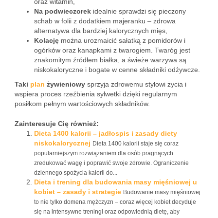
oraz witamin,
Na podwieczorek
idealnie sprawdzi się pieczony
schab w folii z dodatkiem majeranku – zdrowa
alternatywa dla bardziej kalorycznych mięs,
Kolację
można urozmaicić sałatką z pomidorów i
ogórków oraz kanapkami z twarogiem. Twaróg jest
znakomitym źródłem białka, a świeże warzywa są
niskokaloryczne i bogate w cenne składniki odżywcze.
Taki
plan
żywieniowy
sprzyja zdrowemu stylowi życia i
wspiera proces rzeźbienia sylwetki dzięki regularnym
posiłkom pełnym wartościowych składników.
Zainteresuje Cię również:
Dieta 1400 kalorii – jadłospis i zasady diety
niskokalorycznej
Dieta 1400 kalorii staje się coraz
popularniejszym rozwiązaniem dla osób pragnących
zredukować wagę i poprawić swoje zdrowie. Ograniczenie
dziennego spożycia kalorii do...
Dieta i trening dla budowania masy mięśniowej u
kobiet – zasady i strategie
Budowanie masy mięśniowej
to nie tylko domena mężczyzn – coraz więcej kobiet decyduje
się na intensywne treningi oraz odpowiednią dietę, aby