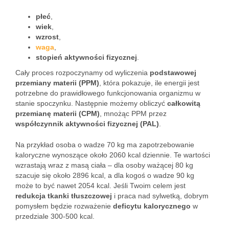
płeć
,
wiek
,
wzrost
,
waga
,
stopień aktywności fizycznej
.
Cały proces rozpoczynamy od wyliczenia
podstawowej
przemiany materii (PPM)
, która pokazuje, ile energii jest
potrzebne do prawidłowego funkcjonowania organizmu w
stanie spoczynku. Następnie możemy obliczyć
całkowitą
przemianę materii (CPM)
, mnożąc PPM przez
współczynnik aktywności fizycznej (PAL)
.
Na przykład osoba o wadze 70 kg ma zapotrzebowanie
kaloryczne wynoszące około 2060 kcal dziennie. Te wartości
wzrastają wraz z masą ciała – dla osoby ważącej 80 kg
szacuje się około 2896 kcal, a dla kogoś o wadze 90 kg
może to być nawet 2054 kcal. Jeśli Twoim celem jest
redukcja tkanki tłuszczowej
i praca nad sylwetką, dobrym
pomysłem będzie rozważenie
deficytu kalorycznego
w
przedziale 300-500 kcal.