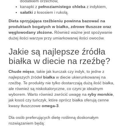
dodatkiem orzechów,
kanapki z
pełnoziarnistego chleba
z indykiem,
sałatki
z łososiem i rukolą.
Dieta sprzyjająca rzeźbieniu powinna bazować na
produktach bogatych w białko, zdrowe tłuszcze oraz
węglowodany złożone.
Również ważne jest spożywanie
dużej ilości warzyw przy umiarkowanej ilości owoców.
Jakie są najlepsze źródła
białka w diecie na rzeźbę?
Chude mięso
, takie jak kurczak czy indyk, to jedne z
najlepszych źródeł
białka
w diecie ukierunkowanej na
rzeźbę. Te produkty nie tylko dostarczają dużą ilość białka,
ale również są niskokaloryczne, co czyni je idealnym
wyborem. Warto również zwrócić uwagę na
ryby morskie
,
jak łosoś czy tuńczyk, które oprócz białka oferują cenne
kwasy tłuszczowe
omega-3
.
Dla osób preferujących dietę roślinną doskonałym
rozwiązaniem będą: