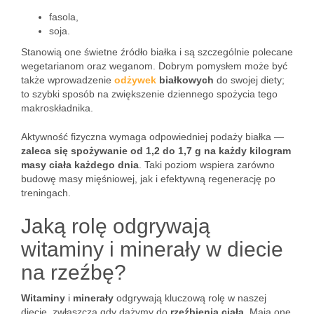
fasola,
soja.
Stanowią one świetne źródło białka i są szczególnie polecane
wegetarianom oraz weganom. Dobrym pomysłem może być
także wprowadzenie
odżywek
białkowych
do swojej diety;
to szybki sposób na zwiększenie dziennego spożycia tego
makroskładnika.
Aktywność fizyczna wymaga odpowiedniej podaży białka —
zaleca się spożywanie od 1,2 do 1,7 g na każdy kilogram
masy ciała każdego dnia
. Taki poziom wspiera zarówno
budowę masy mięśniowej, jak i efektywną regenerację po
treningach.
Jaką rolę odgrywają
witaminy i minerały w diecie
na rzeźbę?
Witaminy
i
minerały
odgrywają kluczową rolę w naszej
diecie, zwłaszcza gdy dążymy do
rzeźbienia ciała
. Mają one