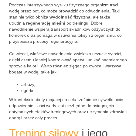
Podczas intensywnego wysiłku fizycznego organizm traci
wodę przez pot, co może prowadzić do odwodnienia. Taki
stan nie tylko obniża
wydolność fizyczną
, ale także
utrudnia
regenerację mięśni
po treningu. Dobre
nawodnienie wspiera transport składników odżywczych do
komórek oraz pomaga w usuwaniu toksyn z organizmu, co
przyspiesza procesy regeneracyjne.
Co więcej, właściwe nawodnienie zwiększa uczucie sytości,
dzięki czemu łatwiej kontrolować apetyt i unikać nadmiernego
spożycia kalorii. Warto również sięgać po owoce i warzywa
bogate w wodę, takie jak:
arbuzy,
ogórki.
W kontekście diety mającej na celu rzeźbienie sylwetki picie
odpowiedniej ilości wody jest niezbędne do osiągnięcia
optymalnych efektów treningowych oraz utrzymania zdrowia i
energii przez cały proces.
Trening siłowy
i jego