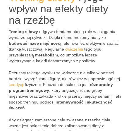
wpływ na efekty diety
na rzeźbę
Trening siłowy
odgrywa fundamentalną rolę w osiąganiu
wymarzonej sylwetki. Dzięki niemu możemy nie tylko
budować masę mięśniową
, ale również efektywnie spalać
tkankę tłuszczową. Regularne
ćwiczenia
tego typu
przyspieszają
metabolizm
, co umożliwia lepsze
wykorzystanie kalorii dostarczanych z posiłków.
Rezultaty takiego wysiłku są widoczne nie tylko w postaci
bardziej wyrzeźbionej figury, ale również w poprawie ogólnej
kondycji
fizycznej. Kluczem do sukcesu jest
różnorodny
program treningowy
, który angażuje różne grupy
mięśniowe oraz zakłada krótkie przerwy między seriami. Taki
sposób treningu podnosi
intensywność
i
skuteczność
ćwiczeń
.
Aby osiągnąć zamierzone cele związane z rzeźbą ciała,
ważne jest połączenie dobrze zbilansowanej diety z