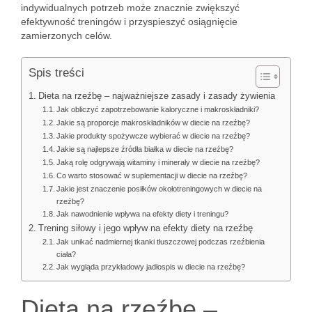
indywidualnych potrzeb może znacznie zwiększyć
efektywność treningów i przyspieszyć osiągnięcie
zamierzonych celów.
Spis treści
Dieta na rzeźbę – najważniejsze zasady i zasady żywienia
Jak obliczyć zapotrzebowanie kaloryczne i makroskładniki?
Jakie są proporcje makroskładników w diecie na rzeźbę?
Jakie produkty spożywcze wybierać w diecie na rzeźbę?
Jakie są najlepsze źródła białka w diecie na rzeźbę?
Jaką rolę odgrywają witaminy i minerały w diecie na rzeźbę?
Co warto stosować w suplementacji w diecie na rzeźbę?
Jakie jest znaczenie posiłków okołotreningowych w diecie na
rzeźbę?
Jak nawodnienie wpływa na efekty diety i treningu?
Trening siłowy i jego wpływ na efekty diety na rzeźbę
Jak unikać nadmiernej tkanki tłuszczowej podczas rzeźbienia
ciała?
Jak wygląda przykładowy jadłospis w diecie na rzeźbę?
Dieta na rzeźbę –