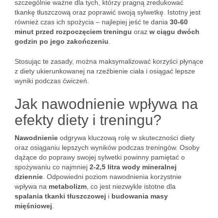
szczególnie ważne dla tych, którzy pragną zredukować
tkankę tłuszczową oraz poprawić swoją sylwetkę. Istotny jest
również czas ich spożycia – najlepiej jeść te dania
30-60
minut przed rozpoczęciem treningu
oraz
w ciągu dwóch
godzin po jego zakończeniu
.
Stosując te zasady, można maksymalizować korzyści płynące
z diety ukierunkowanej na rzeźbienie ciała i osiągać lepsze
wyniki podczas ćwiczeń.
Jak nawodnienie wpływa na
efekty diety i treningu?
Nawodnienie
odgrywa kluczową rolę w skuteczności diety
oraz osiąganiu lepszych wyników podczas treningów. Osoby
dążące do poprawy swojej sylwetki powinny pamiętać o
spożywaniu co najmniej
2-2,5 litra wody mineralnej
dziennie
. Odpowiedni poziom nawodnienia korzystnie
wpływa na
metabolizm
, co jest niezwykle istotne dla
spalania tkanki tłuszczowej
i
budowania masy
mięśniowej
.