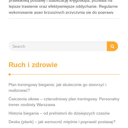
prawidłową postawę i stabilizację kręgosłupa, pozwala na
lepsze trawienie oraz efektywniejsze oddychanie. Regularne
wykonywanie asan brzusznych przyczynia się do poprawy
elastyczności i równowagi, a także staje się kluczem do
wzmocnienia centrum ciała. W dzisiejszym …
Ruch i zdrowie
Plan treningowy biegania: jak skutecznie go stworzyć i
realizować?
Ćwiczenia siłowe – czterodniowy plan treningowy. Personalny
trener osobisty Warszawa
Historia biegania – od prehistorii do dzisiejszych czasów
Deska (plank) – jak wzmocnić mięśnie i poprawić postawę?