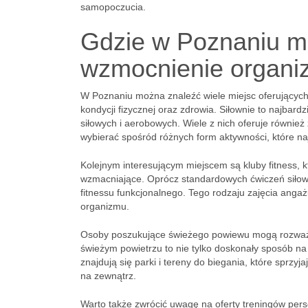
samopoczucia.
Gdzie w Poznaniu mo
wzmocnienie organ
W Poznaniu można znaleźć wiele miejsc oferujących
kondycji fizycznej oraz zdrowia. Siłownie to najbard
siłowych i aerobowych. Wiele z nich oferuje również 
wybierać spośród różnych form aktywności, które na
Kolejnym interesującym miejscem są kluby fitness, k
wzmacniające. Oprócz standardowych ćwiczeń siłowyc
fitnessu funkcjonalnego. Tego rodzaju zajęcia anga
organizmu.
Osoby poszukujące świeżego powiewu mogą rozważyć
świeżym powietrzu to nie tylko doskonały sposób 
znajdują się parki i tereny do biegania, które sprzyj
na zewnątrz.
Warto także zwrócić uwagę na oferty treningów pers