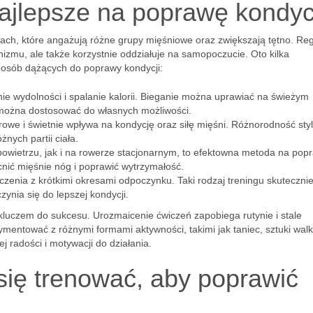
najlepsze na poprawę kondyc
iach, które angażują różne grupy mięśniowe oraz zwiększają tętno. Re
nizmu, ale także korzystnie oddziałuje na samopoczucie. Oto kilka
a osób dążących do poprawy kondycji:
e wydolności i spalanie kalorii. Bieganie można uprawiać na świeżym
ć można dostosować do własnych możliwości.
arowe i świetnie wpływa na kondycję oraz siłę mięśni. Różnorodność sty
nych partii ciała.
owietrzu, jak i na rowerze stacjonarnym, to efektowna metoda na pop
ić mięśnie nóg i poprawić wytrzymałość.
czenia z krótkimi okresami odpoczynku. Taki rodzaj treningu skuteczni
zynia się do lepszej kondycji.
kluczem do sukcesu. Urozmaicenie ćwiczeń zapobiega rutynie i stale
mentować z różnymi formami aktywności, takimi jak taniec, sztuki walk
j radości i motywacji do działania.
się trenować, aby poprawić