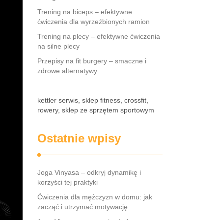
Trening na biceps – efektywne
ćwiczenia dla wyrzeźbionych ramion
Trening na plecy – efektywne ćwiczenia
na silne plecy
Przepisy na fit burgery – smaczne i
zdrowe alternatywy
kettler serwis, sklep fitness, crossfit,
rowery, sklep ze sprzętem sportowym
Ostatnie wpisy
Joga Vinyasa – odkryj dynamikę i
korzyści tej praktyki
Ćwiczenia dla mężczyzn w domu: jak
zacząć i utrzymać motywację