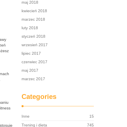
maj 2018
kwiecień 2018
marzec 2018
luty 2018
styczeń 2018
rawy
wrzesień 2017
czeń
ożesz
lipiec 2017
czerwiec 2017
maj 2017
amach
marzec 2017
a
Categories
naniu
itness
Inne
15
Trening i dieta
745
stosuje