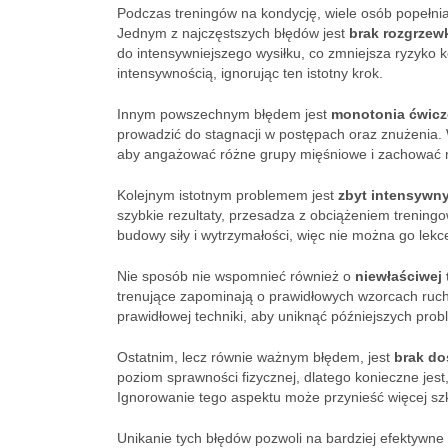
Podczas treningów na kondycję, wiele osób popełni
Jednym z najczęstszych błędów jest
brak rozgrzew
do intensywniejszego wysiłku, co zmniejsza ryzyko k
intensywnością, ignorując ten istotny krok.
Innym powszechnym błędem jest
monotonia ćwic
prowadzić do stagnacji w postępach oraz znużenia.
aby angażować różne grupy mięśniowe i zachować m
Kolejnym istotnym problemem jest
zbyt intensywny
szybkie rezultaty, przesadza z obciążeniem trening
budowy siły i wytrzymałości, więc nie można go lek
Nie sposób nie wspomnieć również o
niewłaściwej
trenujące zapominają o prawidłowych wzorcach ruc
prawidłowej techniki, aby uniknąć późniejszych pr
Ostatnim, lecz równie ważnym błędem, jest
brak do
poziom sprawności fizycznej, dlatego konieczne jest
Ignorowanie tego aspektu może przynieść więcej szk
Unikanie tych błędów pozwoli na bardziej efektywne 