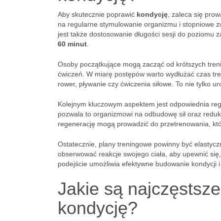
Aby skutecznie poprawić
kondycję
, zaleca się pro
na regularne stymulowanie organizmu i stopniowe
jest także dostosowanie długości sesji do poziomu
60 minut
.
Osoby początkujące mogą zacząć od krótszych trenin
ćwiczeń. W miarę postępów warto wydłużać czas tre
rower, pływanie czy ćwiczenia siłowe. To nie tylko ur
Kolejnym kluczowym aspektem jest odpowiednia rege
pozwala to organizmowi na odbudowę sił oraz redukcj
regenerację mogą prowadzić do przetrenowania, któ
Ostatecznie, plany treningowe powinny być elastycz
obserwować reakcje swojego ciała, aby upewnić się,
podejście umożliwia efektywne budowanie kondycji i
Jakie są najczęstsz
kondycję?