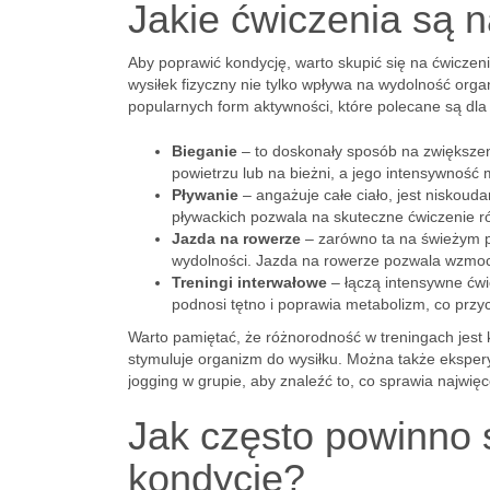
Jakie ćwiczenia są 
Aby poprawić kondycję, warto skupić się na ćwiczen
wysiłek fizyczny nie tylko wpływa na wydolność orga
popularnych form aktywności, które polecane są dl
Bieganie
– to doskonały sposób na zwiększeni
powietrzu lub na bieżni, a jego intensywnoś
Pływanie
– angażuje całe ciało, jest niskoud
pływackich pozwala na skuteczne ćwiczenie róż
Jazda na rowerze
– zarówno ta na świeżym p
wydolności. Jazda na rowerze pozwala wzmocn
Treningi interwałowe
– łączą intensywne ćwi
podnosi tętno i poprawia metabolizm, co przyc
Warto pamiętać, że różnorodność w treningach jest 
stymuluje organizm do wysiłku. Można także ekspery
jogging w grupie, aby znaleźć to, co sprawia najwięce
Jak często powinno 
kondycję?