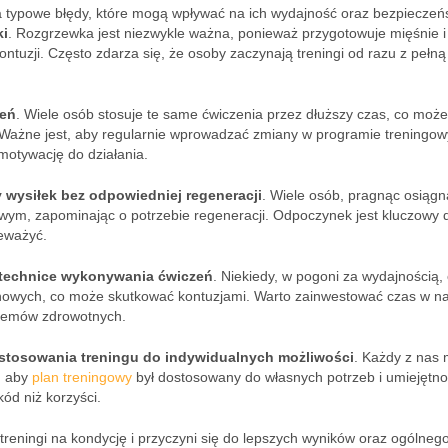
a typowe błędy, które mogą wpływać na ich wydajność oraz bezpieczeń
ki
. Rozgrzewka jest niezwykle ważna, ponieważ przygotowuje mięśnie i
ontuzji. Często zdarza się, że osoby zaczynają treningi od razu z pełną
zeń
. Wiele osób stosuje te same ćwiczenia przez dłuższy czas, co może
 Ważne jest, aby regularnie wprowadzać zmiany w programie treningo
otywację do działania.
 wysiłek bez odpowiedniej regeneracji
. Wiele osób, pragnąc osiągn
owym, zapominając o potrzebie regeneracji. Odpoczynek jest kluczowy 
ceważyć.
 technice wykonywania ćwiczeń
. Niekiedy, w pogoni za wydajnością,
howych, co może skutkować kontuzjami. Warto zainwestować czas w n
oblemów zdrowotnych.
stosowania treningu do indywidualnych możliwości
. Każdy z nas 
, aby
plan treningowy
był dostosowany do własnych potrzeb i umiejętno
ód niż korzyści.
treningi na kondycję i przyczyni się do lepszych wyników oraz ogólneg