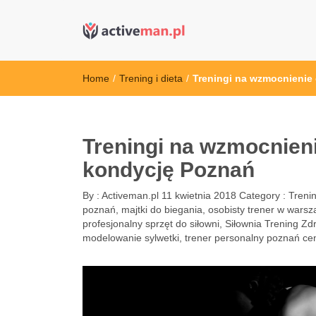
active man – s
kettler serwis, sklep fitness, crossfit, rowery, sklep
Home
/
Trening i dieta
/
Treningi na wzmocnienie
Treningi na wzmocnien
kondycję Poznań
By :
Activeman.pl
11 kwietnia 2018
Category :
Trenin
poznań
,
majtki do biegania
,
osobisty trener w warsz
profesjonalny sprzęt do siłowni
,
Siłownia Trening Zd
modelowanie sylwetki
,
trener personalny poznań ce