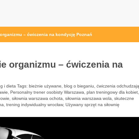
przęt sportowy Wrocław
 ze sprzętem sportowym
 organizmu – ćwiczenia na kondycję Poznań
ie organizmu – ćwiczenia na
g i dieta
Tags:
bieżnie używane
,
blog o bieganiu
,
ćwiczenia odchudzaj
awie
,
Personalny trener osobisty Warszawa
,
plan treningowy dla kobiet
,
rowie
,
siłownia warszawa ochota
,
siłownia warszawa wola
,
skuteczne
na
,
trening indywidualny wrocław
,
Używany sprzęt na siłownię