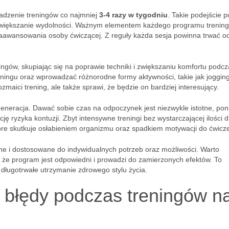
wadzenie treningów co najmniej
3-4 razy w tygodniu
. Takie podejście 
 zwiększanie wydolności. Ważnym elementem każdego programu treni
 zaawansowania osoby ćwiczącej. Z reguły każda sesja powinna trwać 
gów, skupiając się na poprawie techniki i zwiększaniu komfortu podcz
ningu oraz wprowadzać różnorodne formy aktywności, takie jak jogging
ozmaici trening, ale także sprawi, że będzie on bardziej interesujący.
neracja. Dawać sobie czas na odpoczynek jest niezwykle istotne, po
ę ryzyka kontuzji. Zbyt intensywne treningi bez wystarczającej ilości d
re skutkuje osłabieniem organizmu oraz spadkiem motywacji do ćwicz
ne i dostosowane do indywidualnych potrzeb oraz możliwości. Warto
 że program jest odpowiedni i prowadzi do zamierzonych efektów. To
 długotrwałe utrzymanie zdrowego stylu życia.
e błędy podczas treningów n