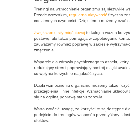
Treningi na wzmocnienie organizmu są niezwykle w
Przede wszystkim,
regularna aktywność
fizyczna zn
codziennych czynności. Dzięki temu możemy czuć się 
Zwiększenie siły mięśniowej
to kolejna ważna korzyś
postawę, ale także pomagają w zapobieganiu kontuz
zauważamy również poprawę w zakresie wytrzymałoś
zmęczenia.
Wsparcie dla zdrowia psychicznego to aspekt, który 
redukujący stres i poprawiający nastrój dzięki uwal
co wpłynie korzystnie na jakość życia.
Dzięki wzmocnieniu organizmu możemy także liczyć 
przeziębienia i inne infekcje. Wzmacnianie układów
się na ogólną poprawę stanu zdrowia.
Warto zwrócić uwagę, że korzyści te są dostępne dl
podejście do treningów w sposób przemyślany i dos
efektów.