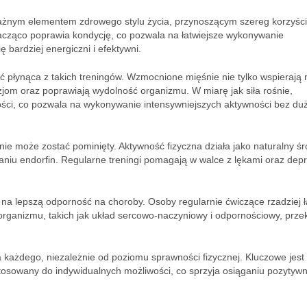
ażnym elementem zdrowego stylu życia, przynoszącym szereg korzyści
acząco poprawia kondycję, co pozwala na łatwiejsze wykonywanie
bardziej energiczni i efektywni.
ć płynąca z takich treningów. Wzmocnione mięśnie nie tylko wspierają
jom oraz poprawiają wydolność organizmu. W miarę jak siła rośnie,
ci, co pozwala na wykonywanie intensywniejszych aktywności bez du
nie może zostać pominięty. Aktywność fizyczna działa jako naturalny ś
nianiu endorfin. Regularne treningi pomagają w walce z lękami oraz depr
na lepszą odporność na choroby. Osoby regularnie ćwiczące rzadziej ł
 organizmu, takich jak układ sercowo-naczyniowy i odpornościowy, prze
a każdego, niezależnie od poziomu sprawności fizycznej. Kluczowe jest
tosowany do indywidualnych możliwości, co sprzyja osiąganiu pozytyw