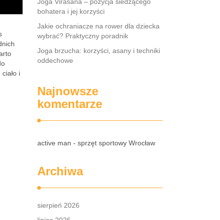
Joga Virasana – pozycja siedzącego
bohatera i jej korzyści
Jakie ochraniacze na rower dla dziecka
s
wybrać? Praktyczny poradnik
dnich
Joga brzucha: korzyści, asany i techniki
arto
oddechowe
do
ciało i
Najnowsze
komentarze
active man - sprzęt sportowy Wrocław
Archiwa
sierpień 2026