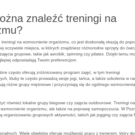
żna znaleźć treningi na
izmu?
 treningi na wzmocnienie organizmu, co jest doskonałą okazją do pop
ziej oczywiste miejsca, w których znajdziesz różnorodne sprzęty do ćwi
zajęcia grupowe, takie jak aerobik, spinning czy pilates. Dzięki temu m
jlepiej odpowiadają Twoim preferencjom.
tóre często oferują zróżnicowany program zajęć, w tym treningi
h, kluby te często prowadzą sesje jogi, tańca, a także szkolenia w r
żują różne grupy mięśniowe i przyczyniają się do ogólnego wzmocnieni
 również lokalne grupy biegowe czy zajęcia outdoorowe. Treningi na
na wzmocnienie organizmu, ale także na poprawę samopoczucia. W Poz
ają organizowaniu grupowych aktywności, takich jak jogging czy zajęcia f
onalnych. Wiele obiektów oferuje możliwość pracy z trenerem, który do