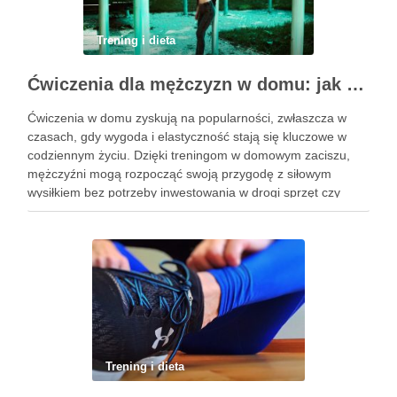
Trening i dieta
Ćwiczenia dla mężczyzn w domu: jak zacząć i utrzymać motywację
Ćwiczenia w domu zyskują na popularności, zwłaszcza w
czasach, gdy wygoda i elastyczność stają się kluczowe w
codziennym życiu. Dzięki treningom w domowym zaciszu,
mężczyźni mogą rozpocząć swoją przygodę z siłowym
wysiłkiem bez potrzeby inwestowania w drogi sprzęt czy
dojazdy do siłowni. Regularne ćwiczenia, które można
wykonać z wykorzystaniem masy …
Trening i dieta