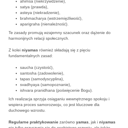
ahimsa (niekrzywdzenie),
satya (prawda),
asteya (niekradzenie),
brahmacharya (wstrzemięźliwość),
aparigraha (nienależność).
Te zasady promują wzajemny szacunek oraz dążenie do
harmonijnych relacji społecznych.
Z kolei
niyamas
również składają się z pięciu
fundamentalnych zasad:
saucha (czystość),
santosha (zadowolenie),
tapas (samodyscyplina),
svadhyaya (samopoznanie),
ishvara pranidhana (poświęcenie Bogu).
Ich realizacja sprzyja osiąganiu wewnętrznego spokoju i
wspiera proces samorozwoju, co jest kluczowe dla
duchowego wzrostu.
Regularne praktykowanie
zarówno
yamas
, jak i
niyamas
nie tylko przyczynia się do osobistego rozwoju, ale także