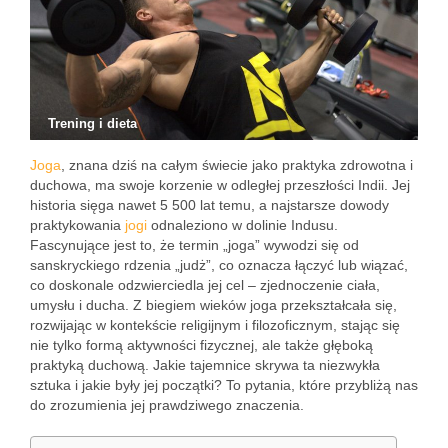
Trening i dieta
Joga
, znana dziś na całym świecie jako praktyka zdrowotna i
duchowa, ma swoje korzenie w odległej przeszłości Indii. Jej
historia sięga nawet 5 500 lat temu, a najstarsze dowody
praktykowania
jogi
odnaleziono w dolinie Indusu.
Fascynujące jest to, że termin „joga” wywodzi się od
sanskryckiego rdzenia „judż”, co oznacza łączyć lub wiązać,
co doskonale odzwierciedla jej cel – zjednoczenie ciała,
umysłu i ducha. Z biegiem wieków joga przekształcała się,
rozwijając w kontekście religijnym i filozoficznym, stając się
nie tylko formą aktywności fizycznej, ale także głęboką
praktyką duchową. Jakie tajemnice skrywa ta niezwykła
sztuka i jakie były jej początki? To pytania, które przybliżą nas
do zrozumienia jej prawdziwego znaczenia.