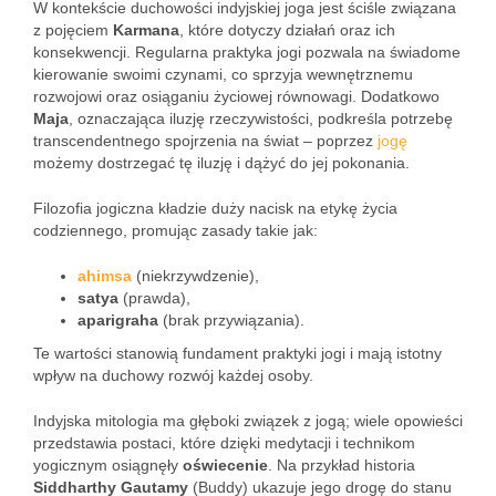
W kontekście duchowości indyjskiej joga jest ściśle związana
z pojęciem
Karmana
, które dotyczy działań oraz ich
konsekwencji. Regularna praktyka jogi pozwala na świadome
kierowanie swoimi czynami, co sprzyja wewnętrznemu
rozwojowi oraz osiąganiu życiowej równowagi. Dodatkowo
Maja
, oznaczająca iluzję rzeczywistości, podkreśla potrzebę
transcendentnego spojrzenia na świat – poprzez
jogę
możemy dostrzegać tę iluzję i dążyć do jej pokonania.
Filozofia jogiczna kładzie duży nacisk na etykę życia
codziennego, promując zasady takie jak:
ahimsa
(niekrzywdzenie),
satya
(prawda),
aparigraha
(brak przywiązania).
Te wartości stanowią fundament praktyki jogi i mają istotny
wpływ na duchowy rozwój każdej osoby.
Indyjska mitologia ma głęboki związek z jogą; wiele opowieści
przedstawia postaci, które dzięki medytacji i technikom
yogicznym osiągnęły
oświecenie
. Na przykład historia
Siddharthy Gautamy
(Buddy) ukazuje jego drogę do stanu