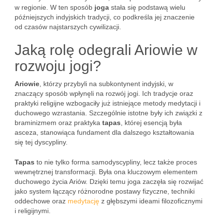
w regionie. W ten sposób
joga
stała się podstawą wielu
późniejszych indyjskich tradycji, co podkreśla jej znaczenie
od czasów najstarszych cywilizacji.
Jaką rolę odegrali Ariowie w
rozwoju jogi?
Ariowie
, którzy przybyli na subkontynent indyjski, w
znaczący sposób wpłynęli na rozwój jogi. Ich tradycje oraz
praktyki religijne wzbogaciły już istniejące metody medytacji i
duchowego wzrastania. Szczególnie istotne były ich związki z
braminizmem oraz praktyka
tapas
, której esencją była
asceza, stanowiąca fundament dla dalszego kształtowania
się tej dyscypliny.
Tapas
to nie tylko forma samodyscypliny, lecz także proces
wewnętrznej transformacji. Była ona kluczowym elementem
duchowego życia Ariów. Dzięki temu joga zaczęła się rozwijać
jako system łączący różnorodne postawy fizyczne, techniki
oddechowe oraz
medytację
z głębszymi ideami filozoficznymi
i religijnymi.