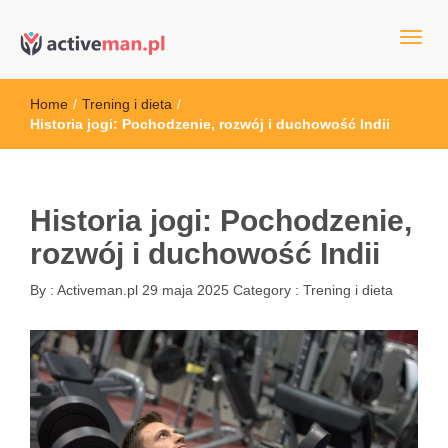
kettler serwis, sklep fitness, crossfit, rowery, sklep ze sprzętem
active man – sprzęt sportowy Wrocła
sportowym
Home
/
Trening i dieta
/
Historia jogi: Pochodzenie, rozwój i duchowość Indii
Historia jogi: Pochodzenie,
rozwój i duchowość Indii
By :
Activeman.pl
29 maja 2025
Category :
Trening i dieta