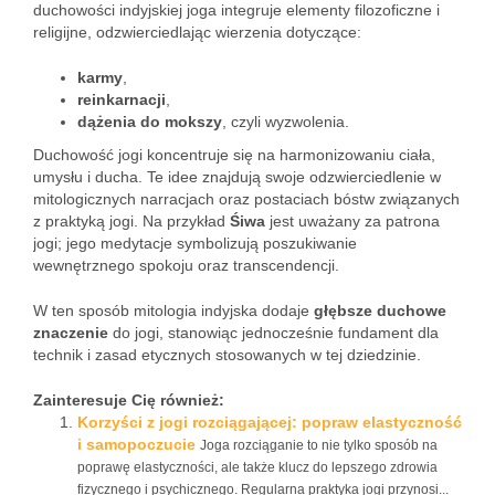
duchowości indyjskiej joga integruje elementy filozoficzne i
religijne, odzwierciedlając wierzenia dotyczące:
karmy
,
reinkarnacji
,
dążenia do mokszy
, czyli wyzwolenia.
Duchowość jogi koncentruje się na harmonizowaniu ciała,
umysłu i ducha. Te idee znajdują swoje odzwierciedlenie w
mitologicznych narracjach oraz postaciach bóstw związanych
z praktyką jogi. Na przykład
Śiwa
jest uważany za patrona
jogi; jego medytacje symbolizują poszukiwanie
wewnętrznego spokoju oraz transcendencji.
W ten sposób mitologia indyjska dodaje
głębsze duchowe
znaczenie
do jogi, stanowiąc jednocześnie fundament dla
technik i zasad etycznych stosowanych w tej dziedzinie.
Zainteresuje Cię również:
Korzyści z jogi rozciągającej: popraw elastyczność
i samopoczucie
Joga rozciąganie to nie tylko sposób na
poprawę elastyczności, ale także klucz do lepszego zdrowia
fizycznego i psychicznego. Regularna praktyka jogi przynosi...