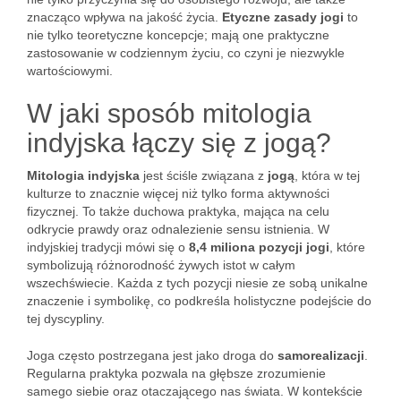
znacząco wpływa na jakość życia.
Etyczne zasady jogi
to
nie tylko teoretyczne koncepcje; mają one praktyczne
zastosowanie w codziennym życiu, co czyni je niezwykle
wartościowymi.
W jaki sposób mitologia
indyjska łączy się z jogą?
Mitologia indyjska
jest ściśle związana z
jogą
, która w tej
kulturze to znacznie więcej niż tylko forma aktywności
fizycznej. To także duchowa praktyka, mająca na celu
odkrycie prawdy oraz odnalezienie sensu istnienia. W
indyjskiej tradycji mówi się o
8,4 miliona pozycji jogi
, które
symbolizują różnorodność żywych istot w całym
wszechświecie. Każda z tych pozycji niesie ze sobą unikalne
znaczenie i symbolikę, co podkreśla holistyczne podejście do
tej dyscypliny.
Joga często postrzegana jest jako droga do
samorealizacji
.
Regularna praktyka pozwala na głębsze zrozumienie
samego siebie oraz otaczającego nas świata. W kontekście