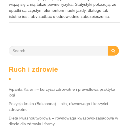
wiążą się z nią także pewne ryzyka. Statystyki pokazują, że
upadki są częstym elementem nauki jazdy, dlatego tak
istotne jest, aby zadbać o odpowiednie zabezpieczenia.
Ochraniacze na rower dla dzieci stanowią kluczowy element
…
Ruch i zdrowie
Viparita Karani – korzyści zdrowotne i prawidłowa praktyka
jogi
Pozycja kruka (Bakasana) – siła, równowaga i korzyści
zdrowotne
Dieta kwasnoutworowa – równowaga kwasowo-zasadowa w
diecie dla zdrowia i formy