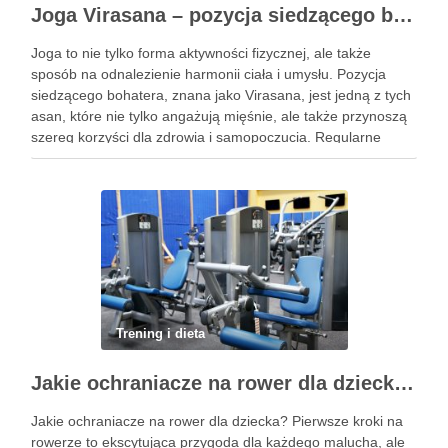
Joga Virasana – pozycja siedzącego bohatera i jej korzyści
Joga to nie tylko forma aktywności fizycznej, ale także
sposób na odnalezienie harmonii ciała i umysłu. Pozycja
siedzącego bohatera, znana jako Virasana, jest jedną z tych
asan, które nie tylko angażują mięśnie, ale także przynoszą
szereg korzyści dla zdrowia i samopoczucia. Regularne
praktykowanie tej pozycji może poprawić elastyczność
stawów, zmniejszyć …
Trening i dieta
Jakie ochraniacze na rower dla dziecka wybrać? Praktyczny poradnik
Jakie ochraniacze na rower dla dziecka? Pierwsze kroki na
rowerze to ekscytująca przygoda dla każdego malucha, ale