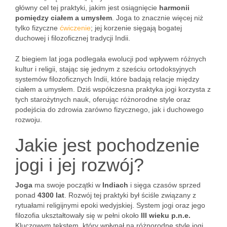
główny cel tej praktyki, jakim jest osiągnięcie
harmonii
pomiędzy ciałem a umysłem
. Joga to znacznie więcej niż
tylko fizyczne
ćwiczenie
; jej korzenie sięgają bogatej
duchowej i filozoficznej tradycji Indii.
Z biegiem lat joga podlegała ewolucji pod wpływem różnych
kultur i religii, stając się jednym z sześciu ortodoksyjnych
systemów filozoficznych Indii, które badają relacje między
ciałem a umysłem. Dziś współczesna praktyka jogi korzysta z
tych starożytnych nauk, oferując różnorodne style oraz
podejścia do zdrowia zarówno fizycznego, jak i duchowego
rozwoju.
Jakie jest pochodzenie
jogi i jej rozwój?
Joga
ma swoje początki w
Indiach
i sięga czasów sprzed
ponad
4300 lat
. Rozwój tej praktyki był ściśle związany z
rytuałami religijnymi epoki wedyjskiej. System jogi oraz jego
filozofia ukształtowały się w pełni około
III wieku p.n.e.
Kluczowym tekstem, który wpłynął na różnorodne style jogi,