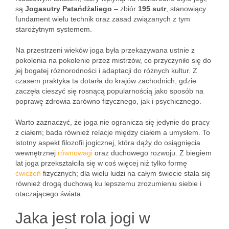
są
Jogasutry Patańdżaliego
– zbiór
195 sutr
, stanowiący
fundament wielu technik oraz zasad związanych z tym
starożytnym systemem.
Na przestrzeni wieków joga była przekazywana ustnie z
pokolenia na pokolenie przez mistrzów, co przyczyniło się do
jej bogatej różnorodności i adaptacji do różnych kultur. Z
czasem praktyka ta dotarła do krajów zachodnich, gdzie
zaczęła cieszyć się rosnącą popularnością jako sposób na
poprawę zdrowia zarówno fizycznego, jak i psychicznego.
Warto zaznaczyć, że joga nie ogranicza się jedynie do pracy
z ciałem; bada również relacje między ciałem a umysłem. To
istotny aspekt filozofii jogicznej, która dąży do osiągnięcia
wewnętrznej
równowagi
oraz duchowego rozwoju. Z biegiem
lat joga przekształciła się w coś więcej niż tylko formę
ćwiczeń
fizycznych; dla wielu ludzi na całym świecie stała się
również drogą duchową ku lepszemu zrozumieniu siebie i
otaczającego świata.
Jaka jest rola jogi w