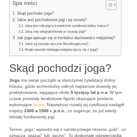
Spis treści
Skąd pochodzi joga?
Jakie jest pochodzenie jogi i jej rozwój?
Jaka jest rola jogi w kontekście cywilizacji doliny Indusu?
Jaką rolę odegrali Ariowie w rozwoju jogi?
Jak joga wpisuje się w kontekst duchowości indyjskiej?
Jakie są zasady etyczne filozofii jogicznej?
W jaki sposób mitologia indyjska łączy się z jogą?
Skąd pochodzi joga?
Joga
ma swoje początki w starożytnej cywilizacji doliny
Indusu, gdzie archeolodzy odkryli najstarsze dowody jej
praktykowania, sięgające około
5 tysięcy lat p.n.e.
W tym
czasie powstały terakotowe figurki ukazujące postacie
wykonujące
asany
. Największy rozwój tej cywilizacji nastąpił
między
2300 a 1500 r. p.n.e.
, co sugeruje, że już wtedy
istniały fundamenty jogi.
Termin „joga” wywodzi się z sanskryckiego rdzenia „judż”, co
oznacza „wiązać” lub „łączyć”. To doskonale odzwierciedla