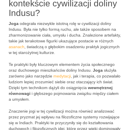
kontekście cywilizacji doliny
Indusu?
Joga
odegrała niezwykle istotną rolę w cywilizacji doliny
Indusu. Była nie tylko formą ruchu, ale także sposobem na
zharmonizowanie ciała, umysłu i ducha. Znalezione artefakty,
takie jak terakotowe figurki ukazujące postacie w różnych
asanach
, świadczą o głębokim osadzeniu praktyk jogicznych
w tej starożytnej kulturze.
Te praktyki były kluczowym elementem życia społecznego
oraz duchowego mieszkańców doliny Indusu.
Joga
służyła
zarówno jako narzędzie
medytacji
, jak i terapia, co pozwalało
ludziom lepiej zrozumieć siebie oraz otaczający ich świat.
Dzięki tym technikom dążyli do osiągnięcia
wewnętrznej
równowagi
i głębszego pojmowania związku między ciałem
a umysłem.
Znaczenie jogi w tej cywilizacji można również analizować
przez pryzmat jej wpływu na filozoficzne systemy rozwijające
się w Indiach. Praktyki te przyczyniły się do kształtowania
duchowych i filozoficznych idei, które przez wieki dominowały