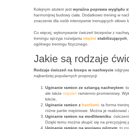
Kolejnym atutem jest
wyraźna poprawa wyglądu s
harmonijnej budowy ciała. Dodatkowo trening w na
znaczenie dla osób intensywnie trenujących siłowo 
Co więcej, wykonywanie ćwiczeń bicepsów z nach
treningu sprzyja rozwijaniu
mięśni
stabilizujących
,
ogólnego treningu fizycznego.
Jakie są rodzaje ćw
Rodzaje ćwiczeń na biceps w nachwycie
odgrywaj
najbardziej popularnych propozycji:
Uginanie ramion ze sztangą nachwytem
: 
ale także
mięsień
ramienno-promieniowy. Wykon
łokcie,
Uginanie ramion z
hantlami
: ta forma tren
różne partie mięśniowe. Można je realizować z
Uginanie ramion na modlitewniku
: ćwiczen
Dzięki temu można skupić się na precyzyjnej 
Uginanie ramion na wyciągu górnym
: to r