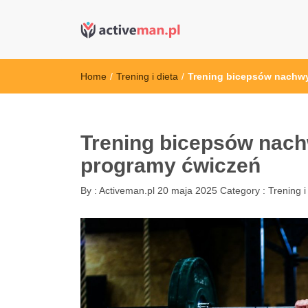
active man – s
kettler serwis, sklep fitness, crossfit, rowery, sklep
Home
/
Trening i dieta
/
Trening bicepsów nachwyt
Trening bicepsów nachw
programy ćwiczeń
By :
Activeman.pl
20 maja 2025
Category :
Trening i