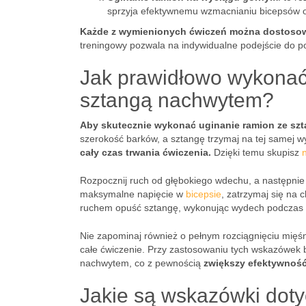
sprzyja efektywnemu wzmacnianiu bicepsów ora
Każde z wymienionych ćwiczeń można dostosowa
treningowy pozwala na indywidualne podejście do po
Jak prawidłowo wykonać
sztangą nachwytem?
Aby skutecznie wykonać uginanie ramion ze sz
szerokość barków, a sztangę trzymaj na tej samej w
cały czas trwania ćwiczenia.
Dzięki temu skupisz
Rozpocznij ruch od głębokiego wdechu, a następnie
maksymalne napięcie w
bicepsie
, zatrzymaj się na 
ruchem opuść sztangę, wykonując wydech podczas 
Nie zapominaj również o pełnym rozciągnięciu mięśn
całe ćwiczenie. Przy zastosowaniu tych wskazówek b
nachwytem, co z pewnością
zwiększy efektywność
Jakie są wskazówki dotyc