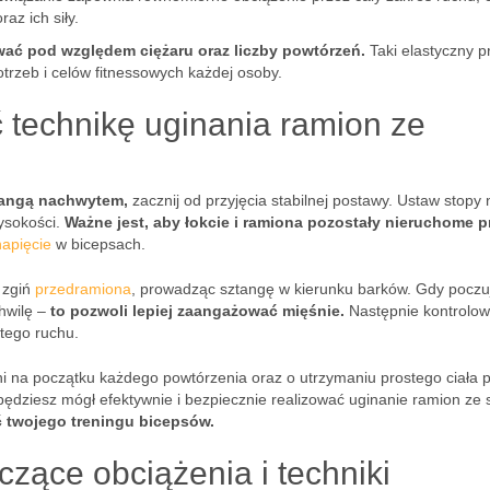
z ich siły.
ć pod względem ciężaru oraz liczby powtórzeń.
Taki elastyczny 
trzeb i celów fitnessowych każdej osoby.
 technikę uginania ramion ze
tangą nachwytem,
zacznij od przyjęcia stabilnej postawy. Ustaw stopy 
ysokości.
Ważne jest, aby łokcie i ramiona pozostały nieruchome p
napięcie
w bicepsach.
 zgiń
przedramiona
, prowadząc sztangę w kierunku barków. Gdy poczu
chwilę –
to pozwoli lepiej zaangażować mięśnie.
Następnie kontrolo
tego ruchu.
i na początku każdego powtórzenia oraz o utrzymaniu prostego ciała 
ędziesz mógł efektywnie i bezpiecznie realizować uginanie ramion ze 
 twojego treningu bicepsów.
zące obciążenia i techniki