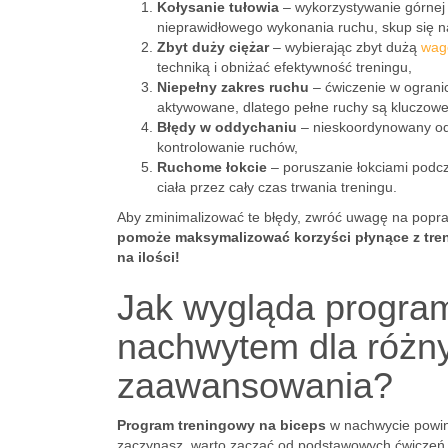
Kołysanie tułowia
– wykorzystywanie górnej
nieprawidłowego wykonania ruchu, skup się na 
Zbyt duży ciężar
– wybierając zbyt dużą
wag
techniką i obniżać efektywność treningu,
Niepełny zakres ruchu
– ćwiczenie w ogranic
aktywowane, dlatego pełne ruchy są kluczowe 
Błędy w oddychaniu
– nieskoordynowany od
kontrolowanie ruchów,
Ruchome łokcie
– poruszanie łokciami podcza
ciała przez cały czas trwania treningu.
Aby zminimalizować te błędy, zwróć uwagę na popra
pomoże maksymalizować korzyści płynące z tr
na ilości!
Jak wygląda program
nachwytem dla różn
zaawansowania?
Program treningowy na biceps
w nachwycie powin
zaczynasz, warto zacząć od podstawowych ćwiczeń, 