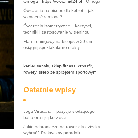
Omega - https://www.mid24.pl -
Omega
Ćwiczenia na biceps dla kobiet – jak
wzmocnić ramiona?
Ćwiczenia izometryczne – korzyści,
techniki i zastosowanie w treningu
Plan treningowy na biceps w 30 dni –
osiągnij spektakularne efekty
kettler serwis, sklep fitness, crossfit,
rowery, sklep ze sprzętem sportowym
Ostatnie wpisy
Joga Virasana – pozycja siedzącego
bohatera i jej korzyści
Jakie ochraniacze na rower dla dziecka
wybrać? Praktyczny poradnik