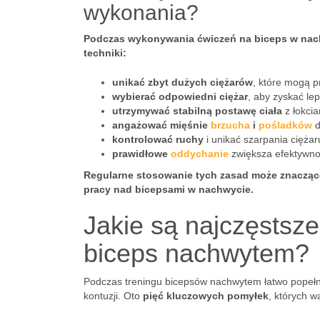
wykonania?
Podczas wykonywania ćwiczeń na biceps w nach
techniki:
unikać zbyt dużych ciężarów
, które mogą p
wybierać odpowiedni ciężar
, aby zyskać le
utrzymywać stabilną postawę ciała
z łokcia
angażować mięśnie
brzucha
i
pośladków
d
kontrolować ruchy
i unikać szarpania ciężar
prawidłowe
oddychanie
zwiększa efektywno
Regularne stosowanie tych zasad może znacząc
pracy nad bicepsami w nachwycie.
Jakie są najczęstsz
biceps nachwytem?
Podczas treningu bicepsów nachwytem łatwo popełni
kontuzji. Oto
pięć kluczowych pomyłek
, których w