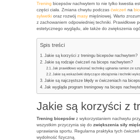
Trening
bicepsów nachwytem to nie tylko kwestia est
części ciała. Zmiana chwytu podczas
ćwiczeń
na
bi
sylwetki
oraz rozwój
masy
mięśniowej. Warto zrozum
z zachowaniem odpowiedniej techniki. Prawidłowe p
estetycznego wyglądu, ale także do zwiększenia ogól
Spis treści
Jakie są korzyści z treningu bicepsów nachwytem?
Jakie są rodzaje ćwiczeń na biceps nachwytem?
Jak prawidłowo wykonać technikę uginania ramion ze s
Jakie są wskazówki dotyczące obciążenia i techniki wyk
Jakie są najczęstsze błędy w ćwiczeniach na bice
Jak wygląda program treningowy na biceps nachwy
Jakie są korzyści z
Trening bicepsów
z wykorzystaniem nachwytu przyn
wszystkim przyczynia się do
zwiększenia siły mięś
uprawiania sportu. Regularna praktyka tych ćwicze
wydolność fizyczną.