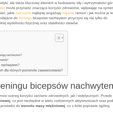
etyki, ale także kluczowy element w budowaniu siły i wytrzymałości gór
ceps
może przynieść znaczące korzyści zdrowotne, wpływając na symet
ieć, jakie
ćwiczenia
najlepiej angażują
mięśnie
ramion i jak można je 
odejście do
treningu
bicepsów nachwytem przyczyni się nie tylko do
nej wydolności fizycznej oraz stabilności stawów.
ztangą nachwytem?
onania?
ps nachwytem?
tem dla różnych poziomów zaawansowania?
 treningu bicepsów nachwyte
osi szereg korzyści zarówno zdrowotnych, jak i estetycznych. Przede
niowej
, co jest niezbędne w wielu codziennych aktywnościach oraz po
ń prowadzi do
wzrostu masy mięśniowej
, co z kolei poprawia ogólną