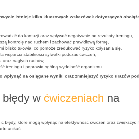
wycie istnieje kilka kluczowych wskazówek dotyczących obciąże
rowadzić do kontuzji oraz wpływać negatywnie na rezultaty treningu,
pszą kontrolę nad ruchem i zachować prawidłową formę,
mi blisko tułowia, co pomoże zredukować ryzyko kołysania się,
la wsparcia stabilności sylwetki podczas ćwiczeń,
u oraz nagłych ruchów,
ść treningu i poprawia ogólną wydolność organizmu.
o wpłynąć na osiągane wyniki oraz zmniejszyć ryzyko urazów po
e błędy w
ćwiczeniach
na
ć błędy, które mogą wpłynąć na efektywność ćwiczeń oraz zwiększyć 
arto unikać: