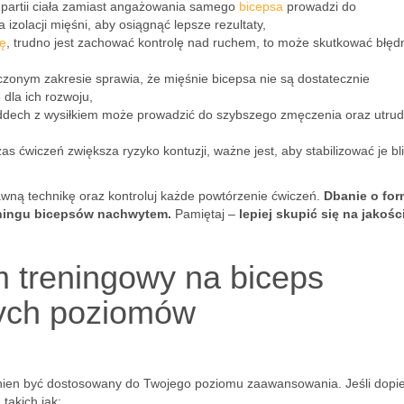
 partii ciała zamiast angażowania samego
bicepsa
prowadzi do
izolacji mięśni, aby osiągnąć lepsze rezultaty,
ę
, trudno jest zachować kontrolę nad ruchem, to może skutkować błęd
zonym zakresie sprawia, że mięśnie bicepsa nie są dostatecznie
dla ich rozwoju,
dech z wysiłkiem może prowadzić do szybszego zmęczenia oraz utrud
s ćwiczeń zwiększa ryzyko kontuzji, ważne jest, aby stabilizować je bl
wną technikę oraz kontroluj każde powtórzenie ćwiczeń.
Dbanie o fo
eningu bicepsów nachwytem.
Pamiętaj –
lepiej skupić się na jakości
 treningowy na biceps
ych poziomów
ien być dostosowany do Twojego poziomu zaawansowania. Jeśli dopi
takich jak: