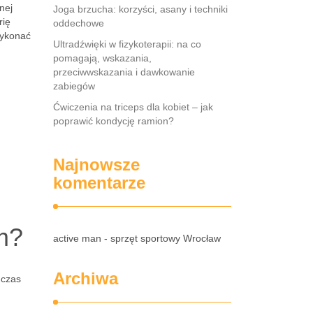
nej
Joga brzucha: korzyści, asany i techniki
rię
oddechowe
wykonać
Ultradźwięki w fizykoterapii: na co
pomagają, wskazania,
przeciwwskazania i dawkowanie
zabiegów
Ćwiczenia na triceps dla kobiet – jak
poprawić kondycję ramion?
Najnowsze
komentarze
m?
active man - sprzęt sportowy Wrocław
Archiwa
dczas