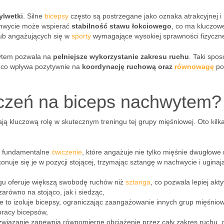
ylwetki
. Silne
bicepsy
często są postrzegane jako oznaka atrakcyjnej i
chwycie może wspierać
stabilność stawu łokciowego
, co ma kluczow
lub angażujących się w
sporty
wymagające wysokiej sprawności fizyczne
wytem pozwala na
pełniejsze wykorzystanie zakresu ruchu
. Taki spo
 co wpływa pozytywnie na
koordynację ruchową oraz
równowagę
po
iczeń na biceps nachwytem?
ą kluczową rolę w skutecznym treningu tej grupy mięśniowej. Oto kilk
to fundamentalne
ćwiczenie
, które angażuje nie tylko mięśnie dwugłowe
uje się je w pozycji stojącej, trzymając sztangę w nachwycie i uginaj
ingu oferuje większą swobodę ruchów niż
sztanga
, co pozwala lepiej ak
arówno na stojąco, jak i siedząc,
ie to izoluje bicepsy, ograniczając zaangażowanie innych grup mięśnio
pracy bicepsów,
ozwiązanie zapewnia równomierne obciążenie przez cały zakres ruchu, 