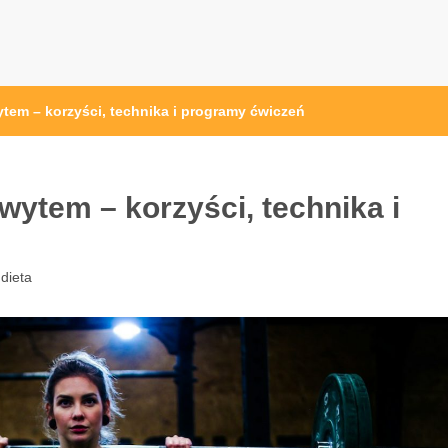
przęt sportowy Wrocław
 ze sprzętem sportowym
em – korzyści, technika i programy ćwiczeń
ytem – korzyści, technika i
 dieta