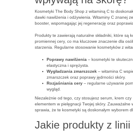
Kosmetyki The Body Shop z witaminą C to doskonałe
dawki nawilżenia i odżywienia. Witaminy C znanej ze
booster, wspomagając jej regenerację oraz poprawia
Produkty te zawierają naturalne składniki, które są k
promiennej cery, co ma kluczowe znaczenie dla osób
starzenia. Regularne stosowanie kosmetyków z wita
Poprawy nawilżenia
– kosmetyki te skuteczni
elastyczna i sprężysta.
Wygładzania zmarszczek
– witamina C wspi
zmarszczek oraz poprawy jędrności skóry.
Rozjaśniania cery
– regularne używanie poma
wygląd.
Niezależnie od tego, czy stosujesz serum, krem cz
elementem w pielęgnacji Twojej skóry. Zauważalne w
sprawia, że te kosmetyki są doskonałym wyborem dla
Jakie produkty z lin