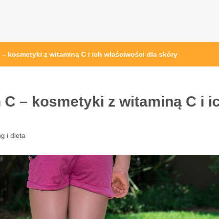
przęt sportowy Wrocław
 ze sprzętem sportowym
– kosmetyki z witaminą C i ich właściwości dla skóry
C – kosmetyki z witaminą C i i
g i dieta