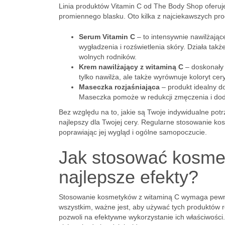
Linia produktów Vitamin C od The Body Shop oferuje
promiennego blasku. Oto kilka z najciekawszych pr
Serum Vitamin C
– to intensywnie nawilżając
wygładzenia i rozświetlenia skóry. Działa tak
wolnych rodników.
Krem nawilżający z witaminą C
– doskonały 
tylko nawilża, ale także wyrównuje koloryt cer
Maseczka rozjaśniająca
– produkt idealny do
Maseczka pomoże w redukcji zmęczenia i doda 
Bez względu na to, jakie są Twoje indywidualne potrz
najlepszy dla Twojej cery. Regularne stosowanie ko
poprawiając jej wygląd i ogólne samopoczucie.
Jak stosować kosmet
najlepsze efekty?
Stosowanie kosmetyków z witaminą C wymaga pewnyc
wszystkim, ważne jest, aby używać tych produktów re
pozwoli na efektywne wykorzystanie ich właściwości.