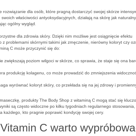
 rozwiązanie dla osób, które pragną dostarczyć swojej skórze intensy
 swoich właściwości antyoksydacyjnych, działają na skórę jak naturalny
jąc ogólny wygląd.
orzystne dla zdrowia skóry. Dzięki nim możliwe jest osiągnięcie efektu
 z problemami skórnymi takimi jak zmęczenie, nierówny koloryt czy oz
miną C może przyczynić się do:
e zwiększają poziom wilgoci w skórze, co sprawia, że staje się ona bar
era produkcję kolagenu, co może prowadzić do zmniejszenia widocznoś
ga wyrównać koloryt skóry, co przekłada się na jej zdrowy i promienn
y maseczkę, produkty The Body Shop z witaminą C mogą stać się kluc
yniki są często widoczne po kilku tygodniach regularnego stosowania,
 każdego, kto pragnie poprawić kondycję swojej cery.
ii Vitamin C warto wypróbow