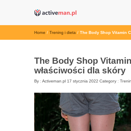
active man – s
kettler serwis, sklep fitness, crossfit, rowery, sklep
Home
/
Trening i dieta
/
The Body Shop Vitamin C 
The Body Shop Vitamin 
właściwości dla skóry
By :
Activeman.pl
17 stycznia 2022
Category :
Trenin