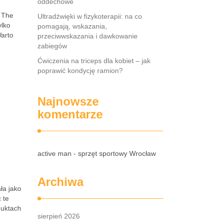
oddechowe
z The
Ultradźwięki w fizykoterapii: na co
ylko
pomagają, wskazania,
Warto
przeciwwskazania i dawkowanie
zabiegów
Ćwiczenia na triceps dla kobiet – jak
poprawić kondycję ramion?
Najnowsze
komentarze
active man - sprzęt sportowy Wrocław
Archiwa
ła jako
 te
duktach
sierpień 2026