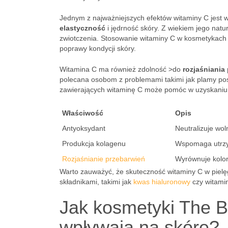
Jednym z najważniejszych efektów witaminy C jest w
elastyczność
i jędrność skóry. Z wiekiem jego nat
zwiotczenia. Stosowanie witaminy C w kosmetykach 
poprawy kondycji skóry.
Witamina C ma również zdolność >do
rozjaśniania
polecana osobom z problemami takimi jak plamy po
zawierających witaminę C może pomóc w uzyskaniu
Właściwość
Opis
Antyoksydant
Neutralizuje wol
Produkcja kolagenu
Wspomaga utrzym
Rozjaśnianie przebarwień
Wyrównuje kolor
Warto zauważyć, że skuteczność witaminy C w pielęg
składnikami, takimi jak
kwas hialuronowy
czy witamin
Jak kosmetyki The 
wpływają na skórę?