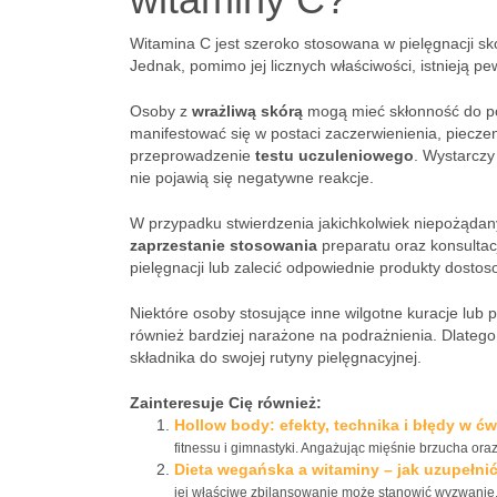
Witamina C jest szeroko stosowana w pielęgnacji skór
Jednak, pomimo jej licznych właściwości, istnieją p
Osoby z
wrażliwą skórą
mogą mieć skłonność do po
manifestować się w postaci zaczerwienienia, piecz
przeprowadzenie
testu uczuleniowego
. Wystarczy
nie pojawią się negatywne reakcje.
W przypadku stwierdzenia jakichkolwiek niepożądanyc
zaprzestanie stosowania
preparatu oraz konsultac
pielęgnacji lub zalecić odpowiednie produkty dostos
Niektóre osoby stosujące inne wilgotne kuracje lub p
również bardziej narażone na podrażnienia. Dlate
składnika do swojej rutyny pielęgnacyjnej.
Zainteresuje Cię również:
Hollow body: efekty, technika i błędy w ć
fitnessu i gimnastyki. Angażując mięśnie brzucha oraz
Dieta wegańska a witaminy – jak uzupełni
jej właściwe zbilansowanie może stanowić wyzwanie,