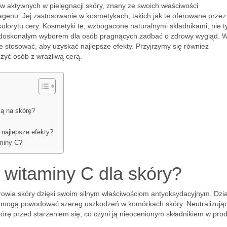
ów aktywnych w pielęgnacji skóry, znany ze swoich właściwości
genu. Jej zastosowanie w kosmetykach, takich jak te oferowane prze
olorytu cery. Kosmetyki te, wzbogacone naturalnymi składnikami, nie t
 je doskonałym wyborem dla osób pragnących zadbać o zdrowy wygląd. 
e stosować, aby uzyskać najlepsze efekty. Przyjrzymy się również
yć osób z wrażliwą cerą.
ą na skórę?
najlepsze efekty?
miny C?
 witaminy C dla skóry?
owia skóry dzięki swoim silnym właściwościom antyoksydacyjnym. Dzia
e mogą powodować szereg uszkodzeń w komórkach skóry. Neutralizując
órę przed starzeniem się, co czyni ją nieocenionym składnikiem w pro