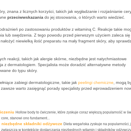
y, znana z licznych korzyści, takich jak wygładzanie i rozjaśnianie cery
ewne
przeciwwskazania
do jej stosowania, o których warto wiedzieć.
drażnień po zastosowaniu produktów z witaminą C. Reakcje takie mo
enia lub swędzenia. Z tego powodu przed pierwszym użyciem zaleca się
 nałożyć niewielką ilość preparatu na mały fragment skóry, aby sprawdz
h reakcji, takich jak alergie skórne, niezbędne jest natychmiastowe
ja z dermatologiem. Specjalista może doradzić alternatywne metody
owane do typu skóry.
ełniące zabiegi dermatologiczne, takie jak
peelingi chemiczne
, mogą b
go zawsze warto zasięgnąć porady specjalisty przed wprowadzeniem no
wiczeniu
Hollow body to ćwiczenie, które zyskuje coraz większą popularność w św
 core, stanowi ono fundament...
ć niezbędne składniki odżywcze
Dieta wegańska zyskuje na popularności,
 zwłaszcza w kontekście dostarczania niezbędnych witamin i składników odżywcz