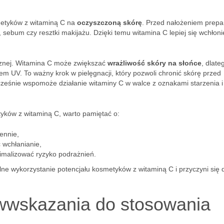
etyków z witaminą C na
oczyszczoną skórę
. Przed nałożeniem prepa
 sebum czy resztki makijażu. Dzięki temu witamina C lepiej się wchłonie
cznej. Witamina C może zwiększać
wrażliwość skóry na słońce
, dlate
em UV. To ważny krok w pielęgnacji, który pozwoli chronić skórę przed
ześnie wspomoże działanie witaminy C w walce z oznakami starzenia i
ków z witaminą C, warto pamiętać o:
ennie,
 wchłanianie,
imalizować ryzyko podrażnień.
e wykorzystanie potencjału kosmetyków z witaminą C i przyczyni się 
iwwskazania do stosowania