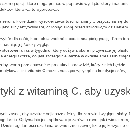
 szereg opcji, które mogą pomóc w poprawie wyglądu skóry i nadaniu j
oduktów, które warto wypróbować:
e serum, które dzięki wysokiej zawartości witaminy C przyczynia się do
że jako silny antyoksydant, chroniąc skórę przed szkodliwym działaniem
wybór dla osób, które chcą zadbać o codzienną pielęgnację. Krem ten 
y, nadając jej świeży wygląd.
 stosowania raz w tygodniu, który odżywia skórę i przywraca jej blask.
energii skórze, co jest szczególnie ważne w okresie stresu lub zmęc
eby, warto przetestować te produkty i sprawdzić, który z nich będzie
smetyków z linii Vitamin C może znacząco wpłynąć na kondycję skóry,
yki z witaminą C, aby uzys
h zasad, aby uzyskać najlepsze efekty dla zdrowia i wyglądu skóry.
gularnie. Optymalnie jest aplikować je zarówno rano, jak i wieczorem,
 Dzięki regularności działania wewnętrzne i zewnętrzne jej korzystne e