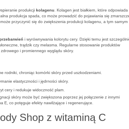
spieranie produkcji
kolagenu
. Kolagen jest białkiem, które odpowiada
uralna produkcja spada, co może prowadzić do pojawiania się zmarszcze
może przyczynić się do zwiększenia produkcji kolagenu, a tym samym
 przebarwień
i wyrównywania kolorytu cery. Dzięki temu jest szczególni
słoneczne, trądzik czy melasma. Regularne stosowanie produktów
 zdrowego i promiennego wyglądu skóry.
ne rodniki, chroniąc komórki skóry przed uszkodzeniami.
anie elastyczności i jędrności skóry.
yt cery i redukuje widoczność plam.
nacji skóry może być zwiększona poprzez jej połączenie z innymi
a E, co potęguje efekty nawilżające i regenerujące.
Body Shop z witaminą C