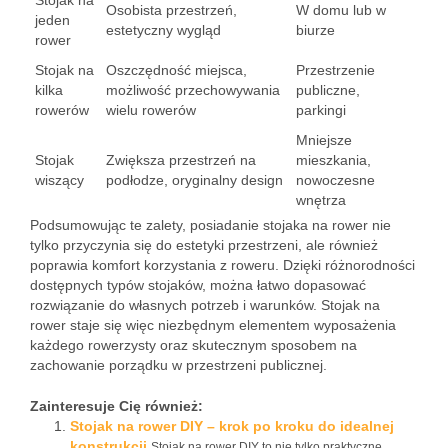
Stojak na
Osobista przestrzeń,
W domu lub w
jeden
estetyczny wygląd
biurze
rower
Stojak na
Oszczędność miejsca,
Przestrzenie
kilka
możliwość przechowywania
publiczne,
rowerów
wielu rowerów
parkingi
Mniejsze
Stojak
Zwiększa przestrzeń na
mieszkania,
wiszący
podłodze, oryginalny design
nowoczesne
wnętrza
Podsumowując te zalety, posiadanie stojaka na rower nie
tylko przyczynia się do estetyki przestrzeni, ale również
poprawia komfort korzystania z roweru. Dzięki różnorodności
dostępnych typów stojaków, można łatwo dopasować
rozwiązanie do własnych potrzeb i warunków. Stojak na
rower staje się więc niezbędnym elementem wyposażenia
każdego rowerzysty oraz skutecznym sposobem na
zachowanie porządku w przestrzeni publicznej.
Zainteresuje Cię również:
Stojak na rower DIY – krok po kroku do idealnej
konstrukcji
Stojak na rower DIY to nie tylko praktyczne