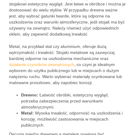
stojakowi estetyczny wygląd. Jest łatwe w obróbce i można je
dostosować do wielu stylów. W przypadku drewna ważne
jest, aby wybrać gatunki twarde, które są odporne na
uszkodzenia oraz warunki atmosferyczne, jeśli stojak ma być
używany na zewnątrz. Należy również użyć odpowiednich
oklein, aby zapewnić dodatkową trwałość.
Metal, na przykład stal czy aluminium, oferuje dużą
wytrzymałość i trwałość. Stojaki metalowe są zazwyczaj
bardziej odporne na uszkodzenia mechaniczne oraz
działanie czynników zewnętrznych
, co czyni je idealnym
wyborem do użytku publicznego lub w miejscach o dużym
natężeniu ruchu. Warto wybierać materiały ocynkowane lub
malowane proszkowo, aby zapobiec korozji.
Drewno:
Łatwość obróbki, estetyczny wygląd,
potrzeba zabezpieczenia przed warunkami
atmosferycznymi.
Metal:
Wysoka trwałość, odporność na uszkodzenia i
korozję, możliwość zastosowania w miejscach
publicznych.
Decyzja między drewnem a metalem powinna być