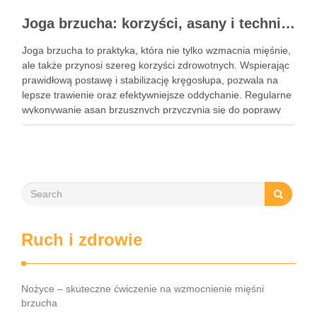
Joga brzucha: korzyści, asany i techniki oddechowe
Joga brzucha to praktyka, która nie tylko wzmacnia mięśnie,
ale także przynosi szereg korzyści zdrowotnych. Wspierając
prawidłową postawę i stabilizację kręgosłupa, pozwala na
lepsze trawienie oraz efektywniejsze oddychanie. Regularne
wykonywanie asan brzusznych przyczynia się do poprawy
elastyczności i równowagi, a także staje się kluczem do
wzmocnienia centrum ciała. W dzisiejszym …
Ruch i zdrowie
Nożyce – skuteczne ćwiczenie na wzmocnienie mięśni
brzucha