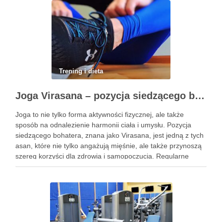
Trening i dieta
Joga Virasana – pozycja siedzącego bohatera i jej korzyści
Joga to nie tylko forma aktywności fizycznej, ale także
sposób na odnalezienie harmonii ciała i umysłu. Pozycja
siedzącego bohatera, znana jako Virasana, jest jedną z tych
asan, które nie tylko angażują mięśnie, ale także przynoszą
szereg korzyści dla zdrowia i samopoczucia. Regularne
praktykowanie tej pozycji może poprawić elastyczność
stawów, zmniejszyć …