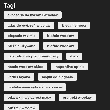
Tagi
akcesoria do masażu wrocław
atlas do ćwiczeń wrocław
bieganie nocą
bieganie w zimie
bieżnia wrocław
bieżnie używane
bieżnie wrocław
czterodniowy plan treningowy
dieta
hantle wrocław sklep
insportline opinie
kettler layana
majtki do biegania
modelowanie sylwetki warszawa
odżywki na przyrost masy
orbitreki wrocław
orbitrek wrocław