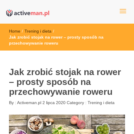
kettler serwis, sklep fitness, crossfit, rowery, sklep ze sprzętem
active man – sprzęt sportowy Wrocła
sportowym
Home
/
Trening i dieta
/
Jak zrobić stojak na rower – prosty sposób na
przechowywanie roweru
Jak zrobić stojak na rower
– prosty sposób na
przechowywanie roweru
By :
Activeman.pl
2 lipca 2020
Category :
Trening i dieta