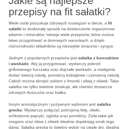
Jakie są najlepsze
przepisy na fit sałatki?
Wiele osób poszukuje zdrowych rozwiązań w diecie, a
fit
sałatki
to doskonały sposób na dostarczenie organizmowi
witamin i minerałów. Istnieje wiele przepisów, które można
łatwo przygotować w domowych warunkach, a dzięki
różnorodności składników są niezwykle smaczne i sycące.
Jednym z popularnych przepisów jest
sałatka z kurczakiem
i awokado
. Aby ją przygotować, wystarczy pokroić
grillowanego kurczaka oraz dojrzałe awokado, a następnie
dodać świeżą rukolę, pomidory koktajlowe i czerwoną cebulę.
Całość można skropić sokiem z limonki i oliwą z oliwek. Taka
sałatka nie tylko świetnie smakuje, ale również dostarcza
zdrowych tłuszczów oraz białka.
Innym aromatycznym i pożywnym wyborem jest
sałatka
grecka
. Wystarczy połączyć pokrojoną fetę, oliwki,
schłodzone papryki, ogórka oraz pomidory. Zioła takie jak
oregano oraz oliwa z oliwek idealnie dopełniają smak tego
dania. Sałatka grecka to świetny wybór na ciepłe dni, idealna