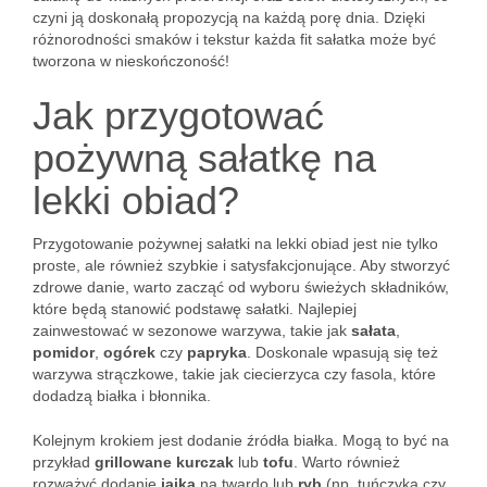
czyni ją doskonałą propozycją na każdą porę dnia. Dzięki
różnorodności smaków i tekstur każda fit sałatka może być
tworzona w nieskończoność!
Jak przygotować
pożywną sałatkę na
lekki obiad?
Przygotowanie pożywnej sałatki na lekki obiad jest nie tylko
proste, ale również szybkie i satysfakcjonujące. Aby stworzyć
zdrowe danie, warto zacząć od wyboru świeżych składników,
które będą stanowić podstawę sałatki. Najlepiej
zainwestować w sezonowe warzywa, takie jak
sałata
,
pomidor
,
ogórek
czy
papryka
. Doskonale wpasują się też
warzywa strączkowe, takie jak ciecierzyca czy fasola, które
dodadzą białka i błonnika.
Kolejnym krokiem jest dodanie źródła białka. Mogą to być na
przykład
grillowane kurczak
lub
tofu
. Warto również
rozważyć dodanie
jajka
na twardo lub
ryb
(np. tuńczyka czy