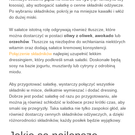
łososia), aby wzbogacić sałatkę o cenne składniki odżywcze.
Po wybraniu składników, pokrój je na mniejsze kawałki i włóż
do dużej miski.
W sałatce istotną rolę odgrywają również tłuszcze, które
można dostarczyć w postaci
oliwy z oliwek
,
awokado
lub
orzechów
. Tłuszcze są niezbędne do wchłaniania niektórych
witamin oraz dodają sałatce kremowej konsystencji.
Połączenie składników
najlepiej uzupełnić lekkim
dressingiem, który podkreśli smak sałatki. Doskonałe będą
sosy na bazie jogurtu, musztardy lub cytryny z odrobiną
miodu.
Aby przygotować sałatkę, wystarczy połączyć wszystkie
składniki w misce, delikatnie wymieszać i dodać dressing.
Dobrze jest podać sałatkę od razu po przygotowaniu, ale
można ją również schłodzić w lodówce przez krótki czas, aby
smaki się przegryzły. Taka sałatka nie tylko zaspokoi głód, ale
również dostarczy cennych składników odżywczych, a dzięki
różnorodności składników, każdy posiłek będzie wyjątkowy.