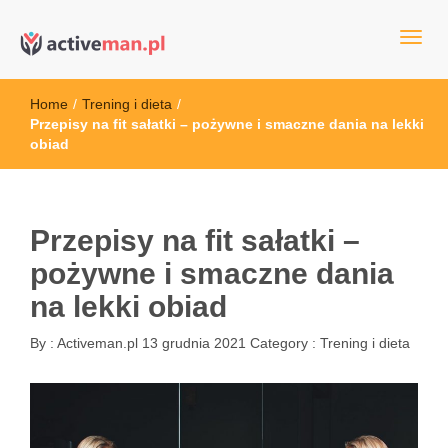
kettler serwis, sklep fitness, crossfit, rowery, sklep ze sprzętem
active man – sprzęt sportowy Wrocła
sportowym
Home
/
Trening i dieta
/
Przepisy na fit sałatki – pożywne i smaczne dania na lekki
obiad
Przepisy na fit sałatki –
pożywne i smaczne dania
na lekki obiad
By :
Activeman.pl
13 grudnia 2021
Category :
Trening i dieta