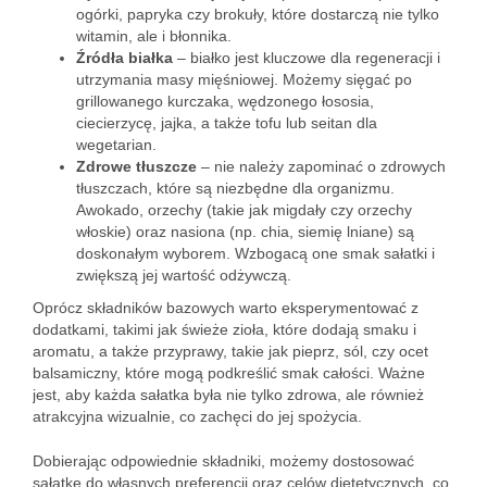
ogórki, papryka czy brokuły, które dostarczą nie tylko
witamin, ale i błonnika.
Źródła białka
– białko jest kluczowe dla regeneracji i
utrzymania masy mięśniowej. Możemy sięgać po
grillowanego kurczaka, wędzonego łososia,
ciecierzycę, jajka, a także tofu lub seitan dla
wegetarian.
Zdrowe tłuszcze
– nie należy zapominać o zdrowych
tłuszczach, które są niezbędne dla organizmu.
Awokado, orzechy (takie jak migdały czy orzechy
włoskie) oraz nasiona (np. chia, siemię lniane) są
doskonałym wyborem. Wzbogacą one smak sałatki i
zwiększą jej wartość odżywczą.
Oprócz składników bazowych warto eksperymentować z
dodatkami, takimi jak świeże zioła, które dodają smaku i
aromatu, a także przyprawy, takie jak pieprz, sól, czy ocet
balsamiczny, które mogą podkreślić smak całości. Ważne
jest, aby każda sałatka była nie tylko zdrowa, ale również
atrakcyjna wizualnie, co zachęci do jej spożycia.
Dobierając odpowiednie składniki, możemy dostosować
sałatkę do własnych preferencji oraz celów dietetycznych, co