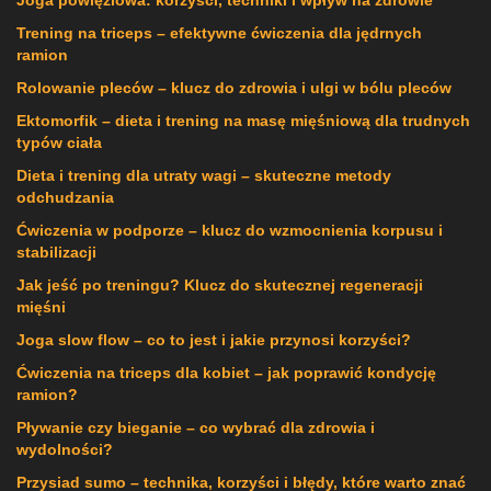
Joga powięziowa: korzyści, techniki i wpływ na zdrowie
Trening na triceps – efektywne ćwiczenia dla jędrnych
ramion
Rolowanie pleców – klucz do zdrowia i ulgi w bólu pleców
Ektomorfik – dieta i trening na masę mięśniową dla trudnych
typów ciała
Dieta i trening dla utraty wagi – skuteczne metody
odchudzania
Ćwiczenia w podporze – klucz do wzmocnienia korpusu i
stabilizacji
Jak jeść po treningu? Klucz do skutecznej regeneracji
mięśni
Joga slow flow – co to jest i jakie przynosi korzyści?
Ćwiczenia na triceps dla kobiet – jak poprawić kondycję
ramion?
Pływanie czy bieganie – co wybrać dla zdrowia i
wydolności?
Przysiad sumo – technika, korzyści i błędy, które warto znać