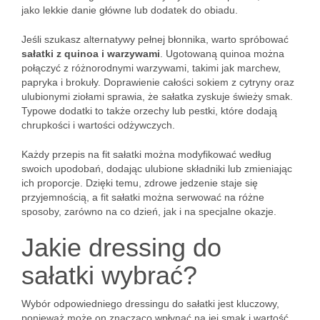
jako lekkie danie główne lub dodatek do obiadu.
Jeśli szukasz alternatywy pełnej błonnika, warto spróbować
sałatki z quinoa i warzywami
. Ugotowaną quinoa można
połączyć z różnorodnymi warzywami, takimi jak marchew,
papryka i brokuły. Doprawienie całości sokiem z cytryny oraz
ulubionymi ziołami sprawia, że sałatka zyskuje świeży smak.
Typowe dodatki to także orzechy lub pestki, które dodają
chrupkości i wartości odżywczych.
Każdy przepis na fit sałatki można modyfikować według
swoich upodobań, dodając ulubione składniki lub zmieniając
ich proporcje. Dzięki temu, zdrowe jedzenie staje się
przyjemnością, a fit sałatki można serwować na różne
sposoby, zarówno na co dzień, jak i na specjalne okazje.
Jakie dressing do
sałatki wybrać?
Wybór odpowiedniego dressingu do sałatki jest kluczowy,
ponieważ może on znacząco wpłynąć na jej smak i wartość