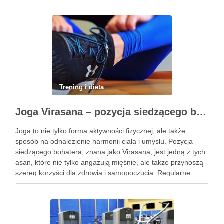
Trening i dieta
Joga Virasana – pozycja siedzącego bohatera i jej korzyści
Joga to nie tylko forma aktywności fizycznej, ale także
sposób na odnalezienie harmonii ciała i umysłu. Pozycja
siedzącego bohatera, znana jako Virasana, jest jedną z tych
asan, które nie tylko angażują mięśnie, ale także przynoszą
szereg korzyści dla zdrowia i samopoczucia. Regularne
praktykowanie tej pozycji może poprawić elastyczność
stawów, zmniejszyć …