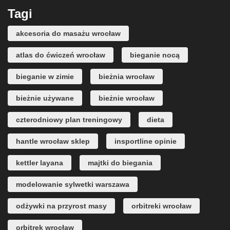
Tagi
akcesoria do masażu wrocław
atlas do ćwiczeń wrocław
bieganie nocą
bieganie w zimie
bieżnia wrocław
bieżnie używane
bieżnie wrocław
czterodniowy plan treningowy
dieta
hantle wrocław sklep
insportline opinie
kettler layana
majtki do biegania
modelowanie sylwetki warszawa
odżywki na przyrost masy
orbitreki wrocław
orbitrek wrocław