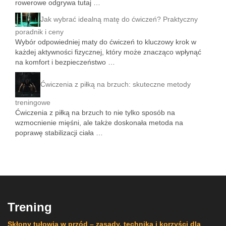
rowerowe odgrywa tutaj …
Jak wybrać idealną matę do ćwiczeń? Praktyczny
poradnik i ceny
Wybór odpowiedniej maty do ćwiczeń to kluczowy krok w
każdej aktywności fizycznej, który może znacząco wpłynąć
na komfort i bezpieczeństwo …
Ćwiczenia z piłką na brzuch: skuteczne metody
treningowe
Ćwiczenia z piłką na brzuch to nie tylko sposób na
wzmocnienie mięśni, ale także doskonała metoda na
poprawę stabilizacji ciała …
Trening
Skłony tułowia w przód – zasady, technika i korzyści dla