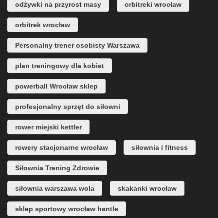
odżywki na przyrost masy
orbitreki wrocław
orbitrek wrocław
Personalny trener osobisty Warszawa
plan treningowy dla kobiet
powerball Wrocław sklep
profesjonalny sprzęt do siłowni
rower miejski kettler
rowery stacjonarne wrocław
siłownia i fitness
Siłownia Trening Zdrowie
siłownia warszawa wola
skakanki wrocław
sklep sportowy wrocław hantle