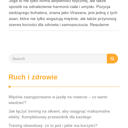
Joga to nie tylko forma aktywności fizycznej, ale także
sposób na odnalezienie harmonii ciała i umysłu. Pozycja
siedzącego bohatera, znana jako Virasana, jest jedną z tych
asan, które nie tylko angażują mięśnie, ale także przynoszą
szereg korzyści dla zdrowia i samopoczucia. Regularne
praktykowanie tej pozycji może poprawić elastyczność
stawów, zmniejszyć …
Ruch i zdrowie
Mięśnie zaangażowane w jazdę na rowerze – co warto
wiedzieć?
Jak łączyć trening na siłowni, aby osiągnąć maksymalne
efekty: Kompleksowy przewodnik dla każdego
Trening obwodowy: co to jest i jakie ma korzyści?