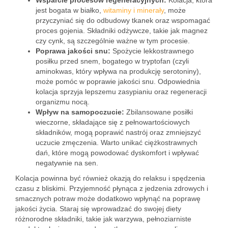
Wsparcie procesów regeneracyjnych:
Kolacja, która
jest bogata w białko,
witaminy i minerały
, może
przyczyniać się do odbudowy tkanek oraz wspomagać
proces gojenia. Składniki odżywcze, takie jak magnez
czy cynk, są szczególnie ważne w tym procesie.
Poprawa jakości snu:
Spożycie lekkostrawnego
posiłku przed snem, bogatego w tryptofan (czyli
aminokwas, który wpływa na produkcję serotoniny),
może pomóc w poprawie jakości snu. Odpowiednia
kolacja sprzyja lepszemu zasypianiu oraz regeneracji
organizmu nocą.
Wpływ na samopoczucie:
Zbilansowane posiłki
wieczorne, składające się z pełnowartościowych
składników, mogą poprawić nastrój oraz zmniejszyć
uczucie zmęczenia. Warto unikać ciężkostrawnych
dań, które mogą powodować dyskomfort i wpływać
negatywnie na sen.
Kolacja powinna być również okazją do relaksu i spędzenia
czasu z bliskimi. Przyjemność płynąca z jedzenia zdrowych i
smacznych potraw może dodatkowo wpłynąć na poprawę
jakości życia. Staraj się wprowadzać do swojej diety
różnorodne składniki, takie jak warzywa, pełnoziarniste