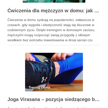
Ćwiczenia dla mężczyzn w domu: jak zacząć i utrzymać motywację
Ćwiczenia w domu zyskują na popularności, zwłaszcza w
czasach, gdy wygoda i elastyczność stają się kluczowe w
codziennym życiu. Dzięki treningom w domowym zaciszu,
mężczyźni mogą rozpocząć swoją przygodę z siłowym
wysiłkiem bez potrzeby inwestowania w drogi sprzęt czy
dojazdy do siłowni. Regularne ćwiczenia, które można
wykonać z wykorzystaniem masy …
Trening i dieta
Joga Virasana – pozycja siedzącego bohatera i jej korzyści