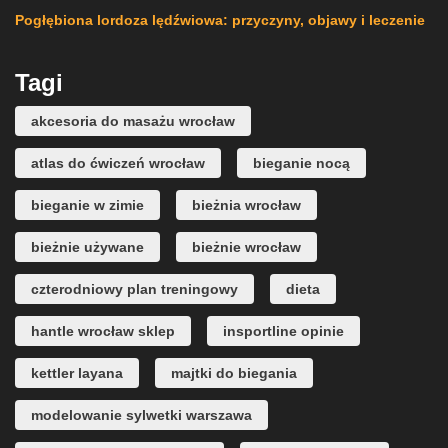
Pogłębiona lordoza lędźwiowa: przyczyny, objawy i leczenie
Tagi
akcesoria do masażu wrocław
atlas do ćwiczeń wrocław
bieganie nocą
bieganie w zimie
bieżnia wrocław
bieżnie używane
bieżnie wrocław
czterodniowy plan treningowy
dieta
hantle wrocław sklep
insportline opinie
kettler layana
majtki do biegania
modelowanie sylwetki warszawa