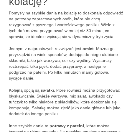
kolację?
Pomysły na szybkie dania na kolację to doskonała odpowiedź
na potrzeby zapracowanych osób, które nie chcą
rezygnować z pysznego i wartościowego posiłku. Wiele z
tych dań można przygotować w mniej niż 30 minut, co
sprawia, że idealnie wpisują się w dynamiczny tryb życia.
Jednym z najprostszych rozwiązań jest
omlet
. Można go
przyrządzić na wiele sposobów, dodając do niego ulubione
składniki, takie jak warzywa, ser czy wędliny. Wystarczy
roztrzepać kilka jajek, dodać przyprawy, a następnie
podgrzać na patelni. Po kilku minutach mamy gotowe,
sycące danie.
Kolejną opcją są
sałatki
, które również można przygotować
błyskawicznie. Świeże warzywa, mix sałat, awokado czy
tuńczyk to tylko niektóre z składników, które doskonale się
komponują. Sałatkę można zjeść jako danie główne lub jako
dodatek do innego posiłku.
Inne szybkie danie to
potrawy z patelni
, które można
tworzyć na różne sposoby. Na przykład smażone warzywa z