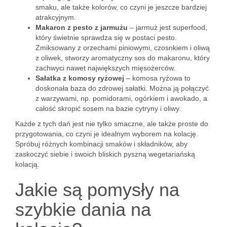
smaku, ale także kolorów, co czyni je jeszcze bardziej
atrakcyjnym.
Makaron z pesto z jarmużu
– jarmuż jest superfood,
który świetnie sprawdza się w postaci pesto.
Zmiksowany z orzechami piniowymi, czosnkiem i oliwą
z oliwek, stworzy aromatyczny sos do makaronu, który
zachwyci nawet największych mięsożerców.
Sałatka z komosy ryżowej
– komosa ryżowa to
doskonała baza do zdrowej sałatki. Można ją połączyć
z warzywami, np. pomidorami, ogórkiem i awokado, a
całość skropić sosem na bazie cytryny i oliwy.
Każde z tych dań jest nie tylko smaczne, ale także proste do
przygotowania, co czyni je idealnym wyborem na kolację.
Spróbuj różnych kombinacji smaków i składników, aby
zaskoczyć siebie i swoich bliskich pyszną wegetariańską
kolacją.
Jakie są pomysły na
szybkie dania na