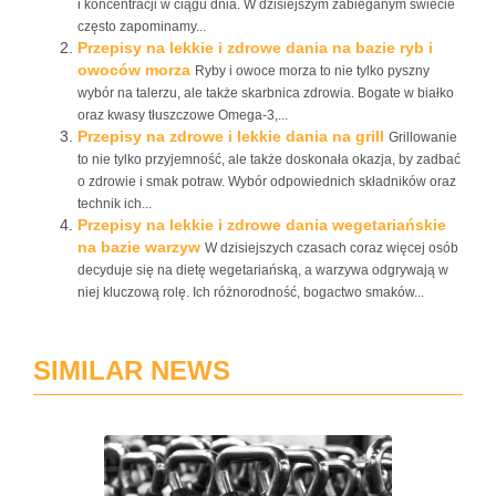
i koncentracji w ciągu dnia. W dzisiejszym zabieganym świecie
często zapominamy...
Przepisy na lekkie i zdrowe dania na bazie ryb i
owoców morza
Ryby i owoce morza to nie tylko pyszny
wybór na talerzu, ale także skarbnica zdrowia. Bogate w białko
oraz kwasy tłuszczowe Omega-3,...
Przepisy na zdrowe i lekkie dania na grill
Grillowanie
to nie tylko przyjemność, ale także doskonała okazja, by zadbać
o zdrowie i smak potraw. Wybór odpowiednich składników oraz
technik ich...
Przepisy na lekkie i zdrowe dania wegetariańskie
na bazie warzyw
W dzisiejszych czasach coraz więcej osób
decyduje się na dietę wegetariańską, a warzywa odgrywają w
niej kluczową rolę. Ich różnorodność, bogactwo smaków...
SIMILAR NEWS