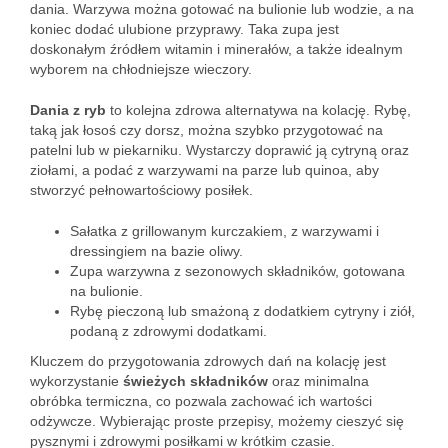
dania. Warzywa można gotować na bulionie lub wodzie, a na
koniec dodać ulubione przyprawy. Taka zupa jest
doskonałym źródłem witamin i minerałów, a także idealnym
wyborem na chłodniejsze wieczory.
Dania z ryb
to kolejna zdrowa alternatywa na kolację. Rybę,
taką jak łosoś czy dorsz, można szybko przygotować na
patelni lub w piekarniku. Wystarczy doprawić ją cytryną oraz
ziołami, a podać z warzywami na parze lub quinoa, aby
stworzyć pełnowartościowy posiłek.
Sałatka z grillowanym kurczakiem, z warzywami i
dressingiem na bazie oliwy.
Zupa warzywna z sezonowych składników, gotowana
na bulionie.
Rybę pieczoną lub smażoną z dodatkiem cytryny i ziół,
podaną z zdrowymi dodatkami.
Kluczem do przygotowania zdrowych dań na kolację jest
wykorzystanie
świeżych składników
oraz minimalna
obróbka termiczna, co pozwala zachować ich wartości
odżywcze. Wybierając proste przepisy, możemy cieszyć się
pysznymi i zdrowymi posiłkami w krótkim czasie.