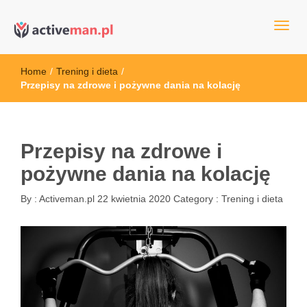
kettler serwis, sklep fitness, crossfit, rowery, sklep ze sprzętem
active man – sprzęt sportowy Wrocła
sportowym
Home
/
Trening i dieta
/
Przepisy na zdrowe i pożywne dania na kolację
Przepisy na zdrowe i
pożywne dania na kolację
By :
Activeman.pl
22 kwietnia 2020
Category :
Trening i dieta