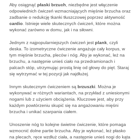
Aby osiągnąć
płaski brzuch
, niezbędne jest włączenie
odpowiednich ćwiczeń wzmacniających mięśnie brzucha oraz
zadbanie o redukcję tkanki tłuszczowej poprzez aktywność
cardio
. Istnieje wiele skutecznych ćwiczeń, które można
wykonać zarówno w domu, jak i na siłowni.
Jednym z najpopularniejszych ćwiczeń jest
plank
, czyli
deska. To izometryczne ćwiczenie angażuje cały korpus, w
tym mięśnie brzucha, pleców i nóg. Aby je wykonać, leż na
brzuchu, a następnie unieś ciało na przedramionach i
palcach stóp, utrzymując prostą linię od głowy do pięt. Staraj
się wytrzymać w tej pozycji jak najdłużej.
Innym skutecznym ćwiczeniem są
brzuszki
. Można je
wykonywać w różnych wariantach, na przykład z uniesionymi
nogami lub z użyciem obciążenia. Kluczowe jest, aby przy
każdym powtórzeniu skupić się na angażowaniu mięśni
brzucha i unikać szarpania ciałem.
Unoszenie nóg to kolejne świetne ćwiczenie, które pomaga
wzmocnić dolne partie brzucha. Aby je wykonać, leż płasko
na plecach, ręce wzdłuż ciała, a następnie unieś nogi do kąta