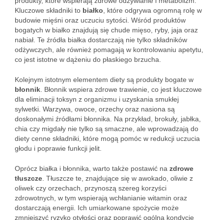
produkty, które wspierają zdrowe odżywianie i metabolizm.
Kluczowe składniki to
białko
, które odgrywa ogromną rolę w
budowie mięśni oraz uczuciu sytości. Wśród produktów
bogatych w białko znajdują się chude mięso, ryby, jaja oraz
nabiał. Te źródła białka dostarczają nie tylko składników
odżywczych, ale również pomagają w kontrolowaniu apetytu,
co jest istotne w dążeniu do płaskiego brzucha.
Kolejnym istotnym elementem diety są produkty bogate w
błonnik
. Błonnik wspiera zdrowe trawienie, co jest kluczowe
dla eliminacji toksyn z organizmu i uzyskania smukłej
sylwetki. Warzywa, owoce, orzechy oraz nasiona są
doskonałymi źródłami błonnika. Na przykład, brokuły, jabłka,
chia czy migdały nie tylko są smaczne, ale wprowadzają do
diety cenne składniki, które mogą pomóc w redukcji uczucia
głodu i poprawie funkcji jelit.
Oprócz białka i błonnika, warto także postawić na
zdrowe
tłuszcze
. Tłuszcze te, znajdujące się w awokado, oliwie z
oliwek czy orzechach, przynoszą szereg korzyści
zdrowotnych, w tym wspierają wchłanianie witamin oraz
dostarczają energii. Ich umiarkowane spożycie może
zmniejszyć ryzyko otyłości oraz poprawić ogólną kondycję