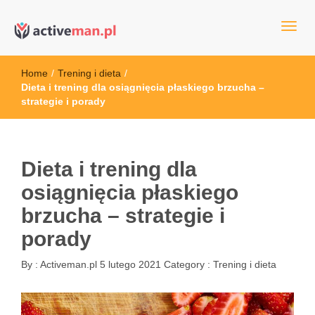
kettler serwis, sklep fitness, crossfit, rowery, sklep ze sprzętem
active man – sprzęt sportowy Wrocła
sportowym
Home
/
Trening i dieta
/
Dieta i trening dla osiągnięcia płaskiego brzucha –
strategie i porady
Dieta i trening dla
osiągnięcia płaskiego
brzucha – strategie i
porady
By :
Activeman.pl
5 lutego 2021
Category :
Trening i dieta