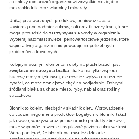
że należy dostarczać organizmowi wszystkie niezbędne
makroskładniki oraz witaminy i minerały.
Unikaj przetworzonych produktów, ponieważ często
zawierają one nadmiar cukrów, soli oraz tłuszczy trans, które
mogą prowadzić do
zatrzymywania wody
w organizmie.
Wybieraj natomiast świeże, pełnowartościowe jedzenie, które
wspiera twój organizm i nie powoduje niepotrzebnych
problemów zdrowotnych.
Kolejnym ważnym elementem diety na płaski brzuch jest
zwiększenie spożycia białka
. Białko nie tylko wspiera
budowę masy mięśniowej, ale również wpływa na uczucie
sytości, co może zmniejszyć chęć na podjadanie. Dobrymi
źródłami białka są chude mięso, ryby, nabiał oraz rośliny
strączkowe.
Błonnik to kolejny niezbędny składnik diety. Wprowadzenie
do codziennego menu produktów bogatych w błonnik, takich
jak owoce, warzywa oraz pełnoziarniste produkty zbożowe,
może wspomóc trawienie i regulować poziom cukru we krwi.
Warto pamiętać, że błonnik ma również działanie