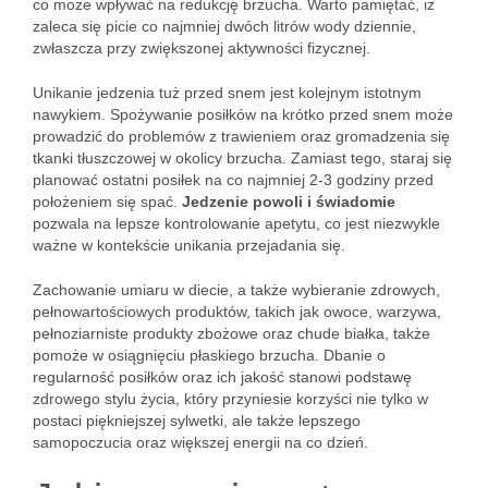
co może wpływać na redukcję brzucha. Warto pamiętać, iż
zaleca się picie co najmniej dwóch litrów wody dziennie,
zwłaszcza przy zwiększonej aktywności fizycznej.
Unikanie jedzenia tuż przed snem jest kolejnym istotnym
nawykiem. Spożywanie posiłków na krótko przed snem może
prowadzić do problemów z trawieniem oraz gromadzenia się
tkanki tłuszczowej w okolicy brzucha. Zamiast tego, staraj się
planować ostatni posiłek na co najmniej 2-3 godziny przed
położeniem się spać.
Jedzenie powoli i świadomie
pozwala na lepsze kontrolowanie apetytu, co jest niezwykle
ważne w kontekście unikania przejadania się.
Zachowanie umiaru w diecie, a także wybieranie zdrowych,
pełnowartościowych produktów, takich jak owoce, warzywa,
pełnoziarniste produkty zbożowe oraz chude białka, także
pomoże w osiągnięciu płaskiego brzucha. Dbanie o
regularność posiłków oraz ich jakość stanowi podstawę
zdrowego stylu życia, który przyniesie korzyści nie tylko w
postaci piękniejszej sylwetki, ale także lepszego
samopoczucia oraz większej energii na co dzień.