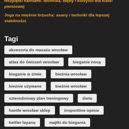
Rozpiętki hantlami: technika, błędy i korzyści dla klatki
piersiowej
Joga na mięśnie brzucha: asany i techniki dla lepszej
stabilności
Tagi
akcesoria do masażu wrocław
atlas do ćwiczeń wrocław
bieganie nocą
bieganie w zimie
bieżnia wrocław
bieżnie używane
bieżnie wrocław
czterodniowy plan treningowy
dieta
hantle wrocław sklep
insportline opinie
kettler layana
majtki do biegania