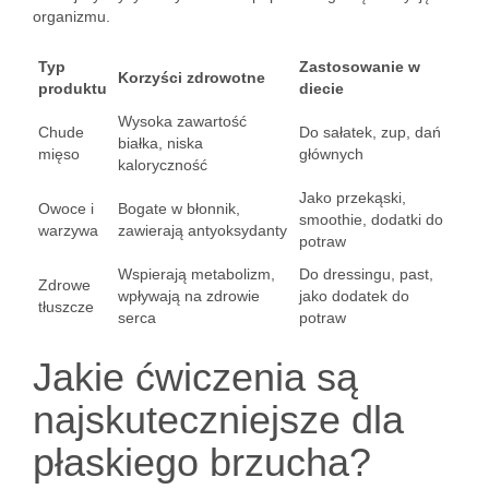
organizmu.
Typ
Zastosowanie w
Korzyści zdrowotne
produktu
diecie
Wysoka zawartość
Chude
Do sałatek, zup, dań
białka, niska
mięso
głównych
kaloryczność
Jako przekąski,
Owoce i
Bogate w błonnik,
smoothie, dodatki do
warzywa
zawierają antyoksydanty
potraw
Wspierają metabolizm,
Do dressingu, past,
Zdrowe
wpływają na zdrowie
jako dodatek do
tłuszcze
serca
potraw
Jakie ćwiczenia są
najskuteczniejsze dla
płaskiego brzucha?