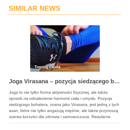
SIMILAR NEWS
Trening i dieta
Joga Virasana – pozycja siedzącego bohatera i jej korzyści
Joga to nie tylko forma aktywności fizycznej, ale także
sposób na odnalezienie harmonii ciała i umysłu. Pozycja
siedzącego bohatera, znana jako Virasana, jest jedną z tych
asan, które nie tylko angażują mięśnie, ale także przynoszą
szereg korzyści dla zdrowia i samopoczucia. Regularne
praktykowanie tej pozycji może poprawić elastyczność
stawów, zmniejszyć …