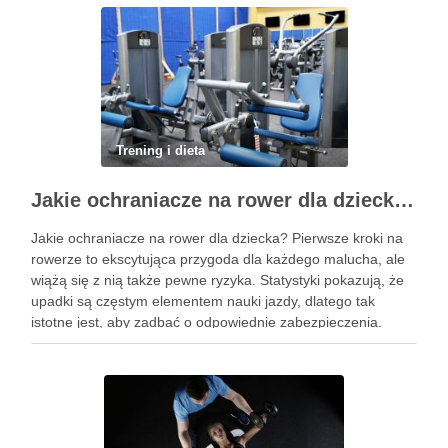
Trening i dieta
Jakie ochraniacze na rower dla dziecka wybrać? Praktyczny poradnik
Jakie ochraniacze na rower dla dziecka? Pierwsze kroki na
rowerze to ekscytująca przygoda dla każdego malucha, ale
wiążą się z nią także pewne ryzyka. Statystyki pokazują, że
upadki są częstym elementem nauki jazdy, dlatego tak
istotne jest, aby zadbać o odpowiednie zabezpieczenia.
Ochraniacze na rower dla dzieci stanowią kluczowy element
…