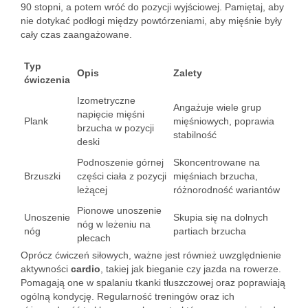
90 stopni, a potem wróć do pozycji wyjściowej. Pamiętaj, aby
nie dotykać podłogi między powtórzeniami, aby mięśnie były
cały czas zaangażowane.
Typ
Opis
Zalety
ćwiczenia
Izometryczne
Angażuje wiele grup
napięcie mięśni
Plank
mięśniowych, poprawia
brzucha w pozycji
stabilność
deski
Podnoszenie górnej
Skoncentrowane na
Brzuszki
części ciała z pozycji
mięśniach brzucha,
leżącej
różnorodność wariantów
Pionowe unoszenie
Unoszenie
Skupia się na dolnych
nóg w leżeniu na
nóg
partiach brzucha
plecach
Oprócz ćwiczeń siłowych, ważne jest również uwzględnienie
aktywności
cardio
, takiej jak bieganie czy jazda na rowerze.
Pomagają one w spalaniu tkanki tłuszczowej oraz poprawiają
ogólną kondycję. Regularność treningów oraz ich