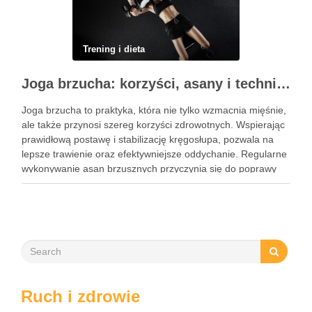
Trening i dieta
Joga brzucha: korzyści, asany i techniki oddechowe
Joga brzucha to praktyka, która nie tylko wzmacnia mięśnie,
ale także przynosi szereg korzyści zdrowotnych. Wspierając
prawidłową postawę i stabilizację kręgosłupa, pozwala na
lepsze trawienie oraz efektywniejsze oddychanie. Regularne
wykonywanie asan brzusznych przyczynia się do poprawy
elastyczności i równowagi, a także staje się kluczem do
wzmocnienia centrum ciała. W dzisiejszym …
Ruch i zdrowie