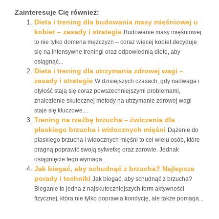
Zainteresuje Cię również:
Dieta i trening dla budowania masy mięśniowej u
kobiet – zasady i strategie
Budowanie masy mięśniowej
to nie tylko domena mężczyzn – coraz więcej kobiet decyduje
się na intensywne treningi oraz odpowiednią dietę, aby
osiągnąć...
Dieta i trening dla utrzymania zdrowej wagi –
zasady i strategie
W dzisiejszych czasach, gdy nadwaga i
otyłość stają się coraz powszechniejszymi problemami,
znalezienie skutecznej metody na utrzymanie zdrowej wagi
staje się kluczowe....
Trening na rzeźbę brzucha – ćwiczenia dla
płaskiego brzucha i widocznych mięśni
Dążenie do
płaskiego brzucha i widocznych mięśni to cel wielu osób, które
pragną poprawić swoją sylwetkę oraz zdrowie. Jednak
osiągnięcie tego wymaga...
Jak biegać, aby schudnąć z brzucha? Najlepsze
porady i techniki
Jak biegać, aby schudnąć z brzucha?
Bieganie to jedna z najskuteczniejszych form aktywności
fizycznej, która nie tylko poprawia kondycję, ale także pomaga...