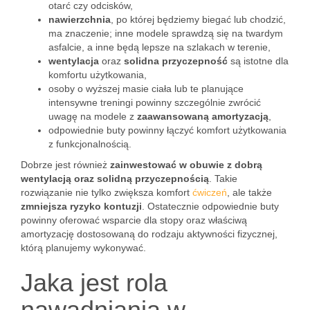
otarć czy odcisków,
nawierzchnia
, po której będziemy biegać lub chodzić,
ma znaczenie; inne modele sprawdzą się na twardym
asfalcie, a inne będą lepsze na szlakach w terenie,
wentylacja
oraz
solidna przyczepność
są istotne dla
komfortu użytkowania,
osoby o wyższej masie ciała lub te planujące
intensywne treningi powinny szczególnie zwrócić
uwagę na modele z
zaawansowaną amortyzacją
,
odpowiednie buty powinny łączyć komfort użytkowania
z funkcjonalnością.
Dobrze jest również
zainwestować w obuwie z dobrą
wentylacją oraz solidną przyczepnością
. Takie
rozwiązanie nie tylko zwiększa komfort
ćwiczeń
, ale także
zmniejsza ryzyko kontuzji
. Ostatecznie odpowiednie buty
powinny oferować wsparcie dla stopy oraz właściwą
amortyzację dostosowaną do rodzaju aktywności fizycznej,
którą planujemy wykonywać.
Jaka jest rola
nawadniania w