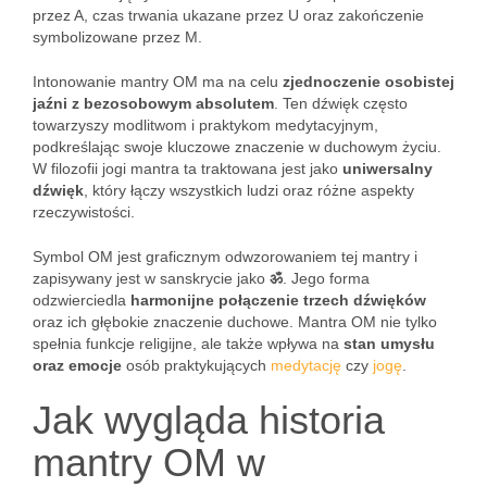
przez A, czas trwania ukazane przez U oraz zakończenie
symbolizowane przez M.
Intonowanie mantry OM ma na celu
zjednoczenie osobistej
jaźni z bezosobowym absolutem
. Ten dźwięk często
towarzyszy modlitwom i praktykom medytacyjnym,
podkreślając swoje kluczowe znaczenie w duchowym życiu.
W filozofii jogi mantra ta traktowana jest jako
uniwersalny
dźwięk
, który łączy wszystkich ludzi oraz różne aspekty
rzeczywistości.
Symbol OM jest graficznym odwzorowaniem tej mantry i
zapisywany jest w sanskrycie jako
ॐ
. Jego forma
odzwierciedla
harmonijne połączenie trzech dźwięków
oraz ich głębokie znaczenie duchowe. Mantra OM nie tylko
spełnia funkcje religijne, ale także wpływa na
stan umysłu
oraz emocje
osób praktykujących
medytację
czy
jogę
.
Jak wygląda historia
mantry OM w