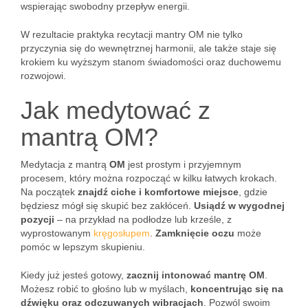
wspierając swobodny przepływ energii.
W rezultacie praktyka recytacji mantry OM nie tylko
przyczynia się do wewnętrznej harmonii, ale także staje się
krokiem ku wyższym stanom świadomości oraz duchowemu
rozwojowi.
Jak medytować z
mantrą OM?
Medytacja z mantrą
OM
jest prostym i przyjemnym
procesem, który można rozpocząć w kilku łatwych krokach.
Na początek
znajdź ciche i komfortowe miejsce
, gdzie
będziesz mógł się skupić bez zakłóceń.
Usiądź w wygodnej
pozycji
– na przykład na podłodze lub krześle, z
wyprostowanym
kręgosłupem
.
Zamknięcie oczu
może
pomóc w lepszym skupieniu.
Kiedy już jesteś gotowy,
zacznij intonować mantrę OM
.
Możesz robić to głośno lub w myślach,
koncentrując się na
dźwięku oraz odczuwanych wibracjach
. Pozwól swoim