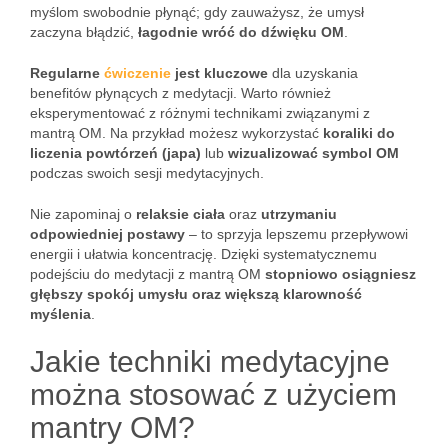
myślom swobodnie płynąć; gdy zauważysz, że umysł
zaczyna błądzić,
łagodnie wróć do dźwięku OM
.
Regularne
ćwiczenie
jest kluczowe
dla uzyskania
benefitów płynących z medytacji. Warto również
eksperymentować z różnymi technikami związanymi z
mantrą OM. Na przykład możesz wykorzystać
koraliki do
liczenia powtórzeń (japa)
lub
wizualizować symbol OM
podczas swoich sesji medytacyjnych.
Nie zapominaj o
relaksie ciała
oraz
utrzymaniu
odpowiedniej postawy
– to sprzyja lepszemu przepływowi
energii i ułatwia koncentrację. Dzięki systematycznemu
podejściu do medytacji z mantrą OM
stopniowo osiągniesz
głębszy spokój umysłu oraz większą klarowność
myślenia
.
Jakie techniki medytacyjne
można stosować z użyciem
mantry OM?