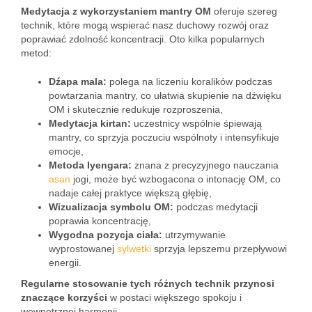
Medytacja z wykorzystaniem mantry OM
oferuje szereg
technik, które mogą wspierać nasz duchowy rozwój oraz
poprawiać zdolność koncentracji. Oto kilka popularnych
metod:
Dźapa mala:
polega na liczeniu koralików podczas
powtarzania mantry, co ułatwia skupienie na dźwięku
OM i skutecznie redukuje rozproszenia,
Medytacja kirtan:
uczestnicy wspólnie śpiewają
mantry, co sprzyja poczuciu wspólnoty i intensyfikuje
emocje,
Metoda Iyengara:
znana z precyzyjnego nauczania
asan
jogi, może być wzbogacona o intonację OM, co
nadaje całej praktyce większą głębię,
Wizualizacja symbolu OM:
podczas medytacji
poprawia koncentrację,
Wygodna pozycja ciała:
utrzymywanie
wyprostowanej
sylwetki
sprzyja lepszemu przepływowi
energii.
Regularne stosowanie tych różnych technik przynosi
znaczące korzyści
w postaci większego spokoju i
wewnętrznej harmonii.