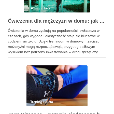
Trening i dieta
Ćwiczenia dla mężczyzn w domu: jak zacząć i utrzymać motywację
Ćwiczenia w domu zyskują na popularności, zwłaszcza w
czasach, gdy wygoda i elastyczność stają się kluczowe w
codziennym życiu. Dzięki treningom w domowym zaciszu,
mężczyźni mogą rozpocząć swoją przygodę z siłowym
wysiłkiem bez potrzeby inwestowania w drogi sprzęt czy
dojazdy do siłowni. Regularne ćwiczenia, które można
wykonać z wykorzystaniem masy …
Trening i dieta