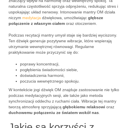
znaczący wpływ na harmonię oraz wewnętrzny spokój. Ta
naturalna częstotliwość sprzyja odprężeniu, redukując stres i
uspokajając układ nerwowy. Intonowanie mantry OM działa
niczym
medytacja
dźwiękowa, umożliwiając
głębsze
połączenie z własnym ciałem
oraz otoczeniem.
Podczas recytacji mantry umysł staje się bardziej wyciszony.
Ten dźwięk generuje pozytywne wibracje, które wspierają
utrzymanie wewnętrznej równowagi. Regularne
praktykowanie może przyczynić się do:
poprawy koncentracji,
pogłębienia świadomości siebie,
doświadczenia harmonii,
poczucia wewnętrznego spokoju.
W kontekście jogi dźwięk OM znajduje zastosowanie nie tylko
podczas medytacyjnych sesji, ale także jako metoda
synchronizacji oddechu z ruchami ciała. Wibracje tej mantry
tworzą atmosferę sprzyjającą
głębokiemu relaksowi
oraz
duchowemu połączeniu ze światem wokół nas
.
Jakie są korzyści z