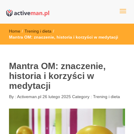
kettler serwis, sklep fitness, crossfit, rowery, sklep ze sprzętem
active man – sprzęt sportowy Wrocła
sportowym
Home
/
Trening i dieta
/
Mantra OM: znaczenie, historia i korzyści w medytacji
Mantra OM: znaczenie,
historia i korzyści w
medytacji
By :
Activeman.pl
26 lutego 2025
Category :
Trening i dieta