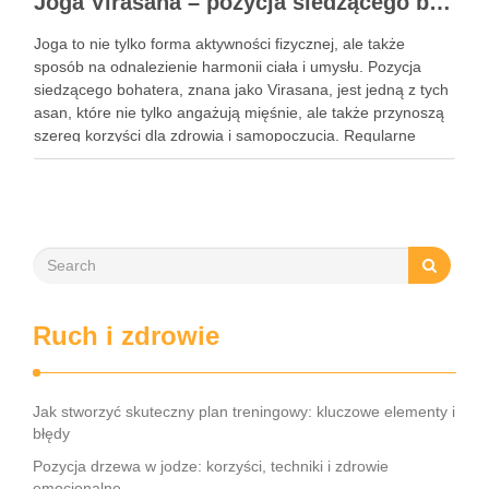
Joga Virasana – pozycja siedzącego bohatera i jej korzyści
Joga to nie tylko forma aktywności fizycznej, ale także
sposób na odnalezienie harmonii ciała i umysłu. Pozycja
siedzącego bohatera, znana jako Virasana, jest jedną z tych
asan, które nie tylko angażują mięśnie, ale także przynoszą
szereg korzyści dla zdrowia i samopoczucia. Regularne
praktykowanie tej pozycji może poprawić elastyczność
stawów, zmniejszyć …
Ruch i zdrowie
Jak stworzyć skuteczny plan treningowy: kluczowe elementy i
błędy
Pozycja drzewa w jodze: korzyści, techniki i zdrowie
emocjonalne