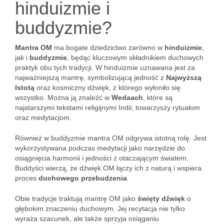
hinduizmie i
buddyzmie?
Mantra OM
ma bogate dziedzictwo zarówno w
hinduizmie
,
jak i
buddyzmie
, będąc kluczowym składnikiem duchowych
praktyk obu tych tradycji. W hinduizmie uznawana jest za
najważniejszą mantrę, symbolizującą jedność z
Najwyższą
Istotą
oraz kosmiczny dźwięk, z którego wyłoniło się
wszystko. Można ją znaleźć w
Wedaach
, które są
najstarszymi tekstami religijnymi Indii; towarzyszy rytuałom
oraz medytacjom.
Również w buddyzmie mantra OM odgrywa istotną rolę. Jest
wykorzystywana podczas medytacji jako narzędzie do
osiągnięcia harmonii i jedności z otaczającym światem.
Buddyści wierzą, że dźwięk OM łączy ich z naturą i wspiera
proces
duchowego przebudzenia
.
Obie tradycje traktują mantrę OM jako
święty dźwięk
o
głębokim znaczeniu duchowym. Jej recytacja nie tylko
wyraża szacunek, ale także sprzyja osiąganiu