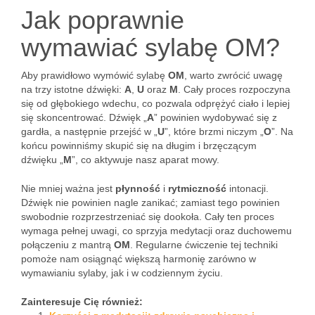
Jak poprawnie
wymawiać sylabę OM?
Aby prawidłowo wymówić sylabę
OM
, warto zwrócić uwagę
na trzy istotne dźwięki:
A
,
U
oraz
M
. Cały proces rozpoczyna
się od głębokiego wdechu, co pozwala odprężyć ciało i lepiej
się skoncentrować. Dźwięk „
A
” powinien wydobywać się z
gardła, a następnie przejść w „
U
”, które brzmi niczym „
O
”. Na
końcu powinniśmy skupić się na długim i brzęczącym
dźwięku „
M
”, co aktywuje nasz aparat mowy.
Nie mniej ważna jest
płynność
i
rytmiczność
intonacji.
Dźwięk nie powinien nagle zanikać; zamiast tego powinien
swobodnie rozprzestrzeniać się dookoła. Cały ten proces
wymaga pełnej uwagi, co sprzyja medytacji oraz duchowemu
połączeniu z mantrą
OM
. Regularne ćwiczenie tej techniki
pomoże nam osiągnąć większą harmonię zarówno w
wymawianiu sylaby, jak i w codziennym życiu.
Zainteresuje Cię również: