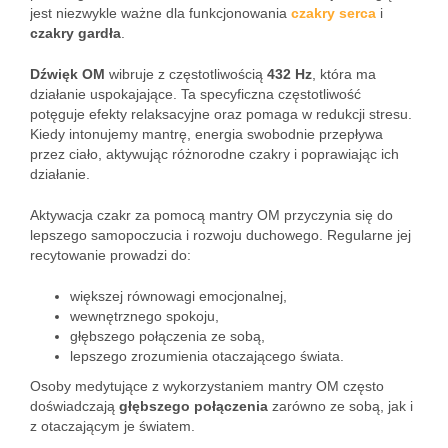
jest niezwykle ważne dla funkcjonowania
czakry serca
i
czakry gardła
.
Dźwięk OM
wibruje z częstotliwością
432 Hz
, która ma
działanie uspokajające. Ta specyficzna częstotliwość
potęguje efekty relaksacyjne oraz pomaga w redukcji stresu.
Kiedy intonujemy mantrę, energia swobodnie przepływa
przez ciało, aktywując różnorodne czakry i poprawiając ich
działanie.
Aktywacja czakr za pomocą mantry OM przyczynia się do
lepszego samopoczucia i rozwoju duchowego. Regularne jej
recytowanie prowadzi do:
większej równowagi emocjonalnej,
wewnętrznego spokoju,
głębszego połączenia ze sobą,
lepszego zrozumienia otaczającego świata.
Osoby medytujące z wykorzystaniem mantry OM często
doświadczają
głębszego połączenia
zarówno ze sobą, jak i
z otaczającym je światem.