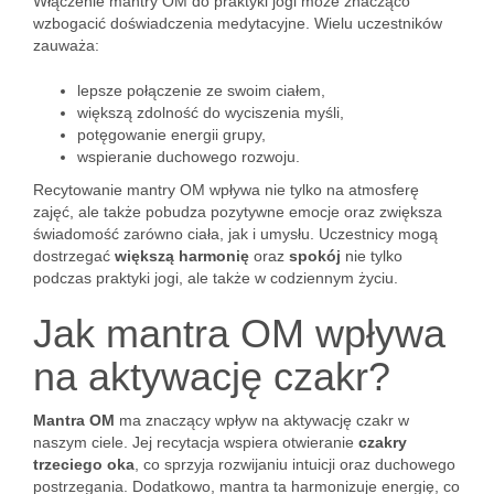
Włączenie mantry OM do praktyki jogi może znacząco
wzbogacić doświadczenia medytacyjne. Wielu uczestników
zauważa:
lepsze połączenie ze swoim ciałem,
większą zdolność do wyciszenia myśli,
potęgowanie energii grupy,
wspieranie duchowego rozwoju.
Recytowanie mantry OM wpływa nie tylko na atmosferę
zajęć, ale także pobudza pozytywne emocje oraz zwiększa
świadomość zarówno ciała, jak i umysłu. Uczestnicy mogą
dostrzegać
większą harmonię
oraz
spokój
nie tylko
podczas praktyki jogi, ale także w codziennym życiu.
Jak mantra OM wpływa
na aktywację czakr?
Mantra OM
ma znaczący wpływ na aktywację czakr w
naszym ciele. Jej recytacja wspiera otwieranie
czakry
trzeciego oka
, co sprzyja rozwijaniu intuicji oraz duchowego
postrzegania. Dodatkowo, mantra ta harmonizuje energię, co