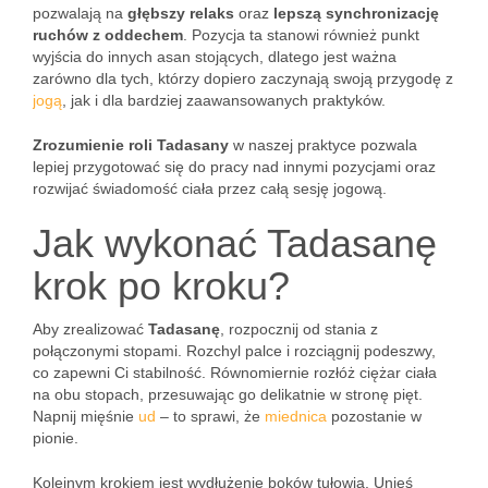
pozwalają na
głębszy relaks
oraz
lepszą synchronizację
ruchów z oddechem
. Pozycja ta stanowi również punkt
wyjścia do innych asan stojących, dlatego jest ważna
zarówno dla tych, którzy dopiero zaczynają swoją przygodę z
jogą
, jak i dla bardziej zaawansowanych praktyków.
Zrozumienie roli Tadasany
w naszej praktyce pozwala
lepiej przygotować się do pracy nad innymi pozycjami oraz
rozwijać świadomość ciała przez całą sesję jogową.
Jak wykonać Tadasanę
krok po kroku?
Aby zrealizować
Tadasanę
, rozpocznij od stania z
połączonymi stopami. Rozchyl palce i rozciągnij podeszwy,
co zapewni Ci stabilność. Równomiernie rozłóż ciężar ciała
na obu stopach, przesuwając go delikatnie w stronę pięt.
Napnij mięśnie
ud
– to sprawi, że
miednica
pozostanie w
pionie.
Kolejnym krokiem jest wydłużenie boków tułowia. Unieś