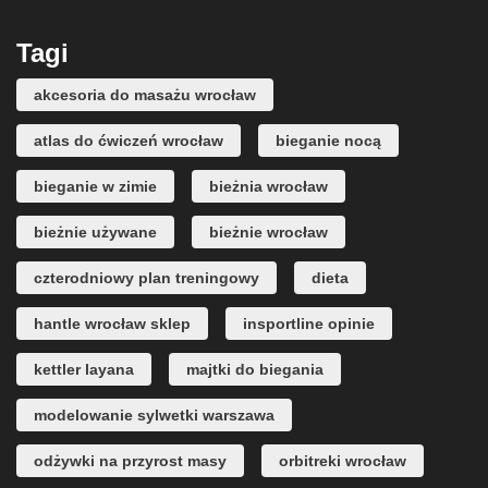
Tagi
akcesoria do masażu wrocław
atlas do ćwiczeń wrocław
bieganie nocą
bieganie w zimie
bieżnia wrocław
bieżnie używane
bieżnie wrocław
czterodniowy plan treningowy
dieta
hantle wrocław sklep
insportline opinie
kettler layana
majtki do biegania
modelowanie sylwetki warszawa
odżywki na przyrost masy
orbitreki wrocław