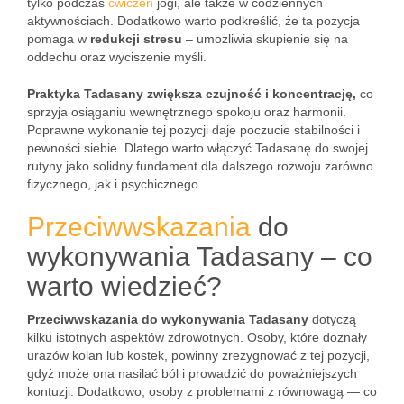
tylko podczas
ćwiczeń
jogi, ale także w codziennych
aktywnościach. Dodatkowo warto podkreślić, że ta pozycja
pomaga w
redukcji stresu
– umożliwia skupienie się na
oddechu oraz wyciszenie myśli.
Praktyka Tadasany zwiększa czujność i koncentrację,
co
sprzyja osiąganiu wewnętrznego spokoju oraz harmonii.
Poprawne wykonanie tej pozycji daje poczucie stabilności i
pewności siebie. Dlatego warto włączyć Tadasanę do swojej
rutyny jako solidny fundament dla dalszego rozwoju zarówno
fizycznego, jak i psychicznego.
Przeciwwskazania
do
wykonywania Tadasany – co
warto wiedzieć?
Przeciwwskazania do wykonywania Tadasany
dotyczą
kilku istotnych aspektów zdrowotnych. Osoby, które doznały
urazów kolan lub kostek, powinny zrezygnować z tej pozycji,
gdyż może ona nasilać ból i prowadzić do poważniejszych
kontuzji. Dodatkowo, osoby z problemami z równowagą — co