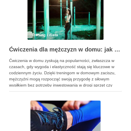
Trening i dieta
Ćwiczenia dla mężczyzn w domu: jak zacząć i utrzymać motywację
Ćwiczenia w domu zyskują na popularności, zwłaszcza w
czasach, gdy wygoda i elastyczność stają się kluczowe w
codziennym życiu. Dzięki treningom w domowym zaciszu,
mężczyźni mogą rozpocząć swoją przygodę z siłowym
wysiłkiem bez potrzeby inwestowania w drogi sprzęt czy
dojazdy do siłowni. Regularne ćwiczenia, które można
wykonać z wykorzystaniem masy …