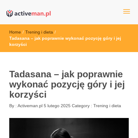
kettler serwis, sklep fitness, crossfit, rowery, sklep ze sprzętem
active man – sprzęt sportowy Wrocła
sportowym
Home
/
Trening i dieta
/
Tadasana – jak poprawnie wykonać pozycję góry i jej
korzyści
Tadasana – jak poprawnie
wykonać pozycję góry i jej
korzyści
By :
Activeman.pl
5 lutego 2025
Category :
Trening i dieta