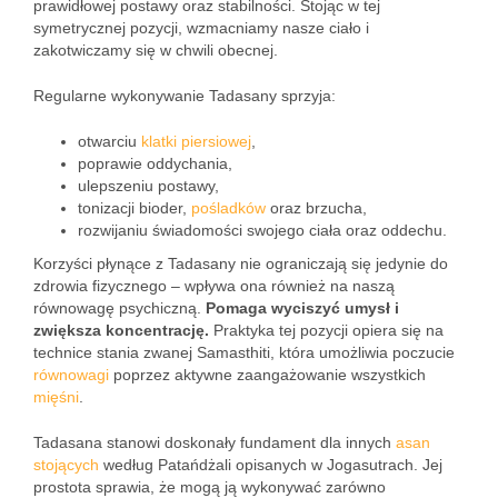
prawidłowej postawy oraz stabilności. Stojąc w tej
symetrycznej pozycji, wzmacniamy nasze ciało i
zakotwiczamy się w chwili obecnej.
Regularne wykonywanie Tadasany sprzyja:
otwarciu
klatki piersiowej
,
poprawie oddychania,
ulepszeniu postawy,
tonizacji bioder,
pośladków
oraz brzucha,
rozwijaniu świadomości swojego ciała oraz oddechu.
Korzyści płynące z Tadasany nie ograniczają się jedynie do
zdrowia fizycznego – wpływa ona również na naszą
równowagę psychiczną.
Pomaga wyciszyć umysł i
zwiększa koncentrację.
Praktyka tej pozycji opiera się na
technice stania zwanej Samasthiti, która umożliwia poczucie
równowagi
poprzez aktywne zaangażowanie wszystkich
mięśni
.
Tadasana stanowi doskonały fundament dla innych
asan
stojących
według Patańdżali opisanych w Jogasutrach. Jej
prostota sprawia, że mogą ją wykonywać zarówno