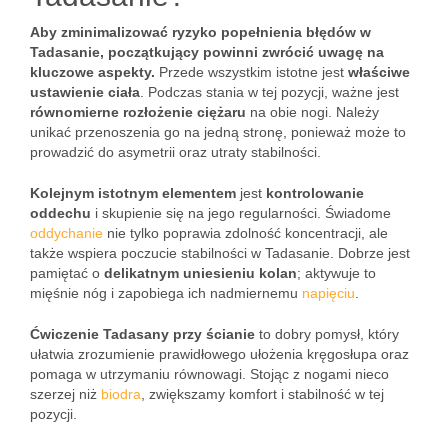
Aby zminimalizować ryzyko popełnienia błędów w
Tadasanie, początkujący powinni zwrócić uwagę na
kluczowe aspekty.
Przede wszystkim istotne jest
właściwe
ustawienie ciała
. Podczas stania w tej pozycji, ważne jest
równomierne rozłożenie ciężaru
na obie nogi. Należy
unikać przenoszenia go na jedną stronę, ponieważ może to
prowadzić do asymetrii oraz utraty stabilności.
Kolejnym istotnym elementem
jest
kontrolowanie
oddechu
i skupienie się na jego regularności. Świadome
oddychanie
nie tylko poprawia zdolność koncentracji, ale
także wspiera poczucie stabilności w Tadasanie. Dobrze jest
pamiętać o
delikatnym uniesieniu kolan
; aktywuje to
mięśnie nóg i zapobiega ich nadmiernemu
napięciu
.
Ćwiczenie Tadasany przy ścianie
to dobry pomysł, który
ułatwia zrozumienie prawidłowego ułożenia kręgosłupa oraz
pomaga w utrzymaniu równowagi. Stojąc z nogami nieco
szerzej niż
biodra
, zwiększamy komfort i stabilność w tej
pozycji.