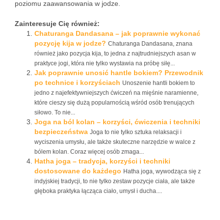
poziomu zaawansowania w jodze.
Zainteresuje Cię również:
Chaturanga Dandasana – jak poprawnie wykonać
pozycję kija w jodze?
Chaturanga Dandasana, znana
również jako pozycja kija, to jedna z najtrudniejszych asan w
praktyce jogi, która nie tylko wystawia na próbę siłę...
Jak poprawnie unosić hantle bokiem? Przewodnik
po technice i korzyściach
Unoszenie hantli bokiem to
jedno z najefektywniejszych ćwiczeń na mięśnie naramienne,
które cieszy się dużą popularnością wśród osób trenujących
siłowo. To nie...
Joga na ból kolan – korzyści, ćwiczenia i techniki
bezpieczeństwa
Joga to nie tylko sztuka relaksacji i
wyciszenia umysłu, ale także skuteczne narzędzie w walce z
bólem kolan. Coraz więcej osób zmaga...
Hatha joga – tradycja, korzyści i techniki
dostosowane do każdego
Hatha joga, wywodząca się z
indyjskiej tradycji, to nie tylko zestaw pozycje ciała, ale także
głęboka praktyka łącząca ciało, umysł i ducha....