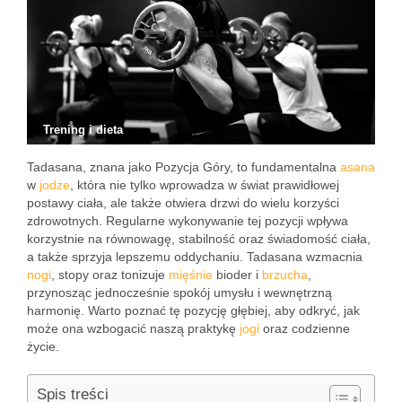
Trening i dieta
Tadasana, znana jako Pozycja Góry, to fundamentalna
asana
w
jodze
, która nie tylko wprowadza w świat prawidłowej
postawy ciała, ale także otwiera drzwi do wielu korzyści
zdrowotnych. Regularne wykonywanie tej pozycji wpływa
korzystnie na równowagę, stabilność oraz świadomość ciała,
a także sprzyja lepszemu oddychaniu. Tadasana wzmacnia
nogi
, stopy oraz tonizuje
mięśnie
bioder i
brzucha
,
przynosząc jednocześnie spokój umysłu i wewnętrzną
harmonię. Warto poznać tę pozycję głębiej, aby odkryć, jak
może ona wzbogacić naszą praktykę
jogi
oraz codzienne
życie.
Spis treści