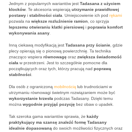
Jednym z popularnych wariantów jest
Tadasana z użyciem
klocków
. Te akcesoria wspierają
utrzymanie prawidłowej
postawy
i
stabilności ciała
. Umiejscowienie ich pod
rękami
pozwala na
większe rozluźnienie ramion
, co sprzyja
lepszemu otwieraniu klatki piersiowej
i
poprawia komfort
wykonywania asany
.
Inną ciekawą modyfikacją jest
Tadasana przy ścianie
, gdzie
plecy opierają się o pionową powierzchnię. Ta technika
znacząco wspiera
równowagę
oraz
zwiększa świadomość
ciała
w przestrzeni. Jest to szczególnie pomocne dla
początkujących oraz tych, którzy pracują nad
poprawą
stabilności
.
Dla osób z ograniczoną
mobilnością
lub trudnościami w
utrzymaniu równowagi świetnym rozwiązaniem może być
wykorzystanie krzesła
podczas Tadasany. Dzięki temu
można
wygodnie przyjąć pozycję
bez obaw o upadek.
Tak szeroka gama wariantów sprawia, że
każdy
praktykujący ma szansę znaleźć formę Tadasany
idealnie dopasowaną
do swoich możliwości fizycznych oraz