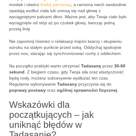
mostek i otwórz
klatkę piersiową
, a ramiona niech swobodnie
opadają wzdłuż ciała lub uniosą się nad głowę z
wyciągniętymi palcami dłoni. Ważne jest, aby Twoje ciało było
wyciągnięte od stóp aż po czubek głowy, tworząc jedną
prostą linię.
Nie zapomnij również o relaksacji mięśni twarzy i skupieniu
wzroku na stałym punkcie przed sobą. Oddychaj spokojnie
przez nos, starając się synchronizować ruchy z oddechem.
Na początku praktyki warto utrzymać
Tadasanę
przez
30-60
sekund
. Z biegiem czasu, gdy Twoja siła oraz elastyczność
będą rosły, możesz sukcesywnie wydłużać ten czas.
Regularne wykonywanie
Tadasany
przyczynia się do
poprawy postawy
oraz
ogólnej sprawności fizycznej
.
Wskazówki dla
początkujących – jak
uniknąć błędów w
Tadasanie?