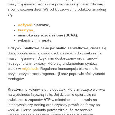
masy mięśniowej, jednak nie powinna zastępować zdrowej i
zrównoważonej diety. Wśród kluczowych produktów znajdują
się:
odżywki
białkowe
,
kreatyna
,
aminokwasy rozgałęzione (BCAA)
,
witaminy
i
minerały
.
Odżywki białkowe
, takie jak
białko serwatkowe
, cieszą się
dużą popularnością wśród osób dążących do zwiększenia
masy mięśniowej. Dzięki nim dostarczamy organizmowi
niezbędne aminokwasy, które są fundamentem syntezy
białek w
mięśniach
. Regularna konsumpcja białka może
przyspieszyć proces regeneracji oraz poprawić efektywność
treningów.
Kreatyna
to kolejny istotny dodatek, który znacząco wpływa
na wydolność fizyczną i siłę. Jej działanie opiera się na
zwiększeniu zapasów
ATP
w mięśniach, co pozwala na
intensywniejszy trening oraz szybszy powrót do formy po
wysiłku. Liczne badania potwierdzają, że stosowanie