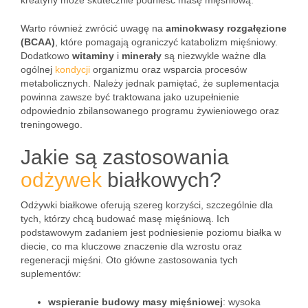
kreatyny może skutecznie podnieść masę mięśniową.
Warto również zwrócić uwagę na
aminokwasy rozgałęzione
(BCAA)
, które pomagają ograniczyć katabolizm mięśniowy.
Dodatkowo
witaminy
i
minerały
są niezwykle ważne dla
ogólnej
kondycji
organizmu oraz wsparcia procesów
metabolicznych. Należy jednak pamiętać, że suplementacja
powinna zawsze być traktowana jako uzupełnienie
odpowiednio zbilansowanego programu żywieniowego oraz
treningowego.
Jakie są zastosowania
odżywek
białkowych?
Odżywki białkowe oferują szereg korzyści, szczególnie dla
tych, którzy chcą budować masę mięśniową. Ich
podstawowym zadaniem jest podniesienie poziomu białka w
diecie, co ma kluczowe znaczenie dla wzrostu oraz
regeneracji mięśni. Oto główne zastosowania tych
suplementów:
wspieranie budowy masy mięśniowej
: wysoka