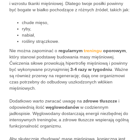
i wzrostu tkanki mięśniowej. Dlatego twoje posiłki powinny
być bogate w białko pochodzące z różnych źródeł, takich jak:
chude mięso,
ryby,
nabiał,
rośliny strączkowe.
Nie można zapominać o
regularnym
treningu
oporowym
,
który stanowi podstawę budowania masy mięśniowej.
Ćwiczenia siłowe prowokują hipertrofię mięśniową i powinny
być wykonywane przynajmniej
3-4 razy w tygodniu
. Ważne
są również przerwy na regenerację; dają one organizmowi
czas potrzebny do odbudowy uszkodzonych włókien
mięśniowych.
Dodatkowo warto zwracać uwagę na
zdrowe tłuszcze
i
odpowiednią ilość
węglowodanów
w codziennym
jadłospisie. Węglowodany dostarczają energii niezbędnej do
intensywnych treningów, a zdrowe tłuszcze wspierają ogólną
funkcjonalność organizmu.
Aby skutecznie zbudować masę mięśniową, konieczna jest