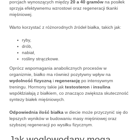
porcjach wynoszących między
20 a 40 gramów
na posiłek
sprzyja efektywnemu wzrostowi oraz regeneracji tkanki
mięśniowej.
Warto korzystać z różnorodnych źródeł białka, takich jak:
ryby,
drób,
nabiał,
rośliny strączkowe.
Oprócz wspomagania anabolicznych procesów w
organizmie, białko ma również pozytywny wpływ na
wydolność fizyczną
i
regenerację
po intensywnym
treningu. Hormony takie jak
testosteron
i
insulina
współdziałają z białkiem, co znacząco zwiększa skuteczność
syntezy białek mięśniowych.
Odpowiednia ilość białka
w diecie może przyczynić się do
lepszych wyników w budowaniu masy mięśniowej oraz
szybszej regeneracji po wysiłku fizycznym.
Jak węglowodany mogą