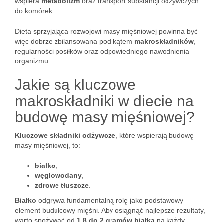
wspiera
metabolizm
oraz transport substancji odżywczych
do komórek.
Dieta sprzyjająca rozwojowi masy mięśniowej powinna być
więc dobrze zbilansowana pod kątem
makroskładników
,
regularności posiłków oraz odpowiedniego nawodnienia
organizmu.
Jakie są kluczowe
makroskładniki w diecie na
budowę masy mięśniowej?
Kluczowe składniki odżywcze
, które wspierają budowę
masy mięśniowej, to:
białko
,
węglowodany
,
zdrowe tłuszcze
.
Białko
odgrywa fundamentalną rolę jako podstawowy
element budulcowy mięśni. Aby osiągnąć najlepsze rezultaty,
warto spożywać od
1,8 do 2 gramów białka
na każdy