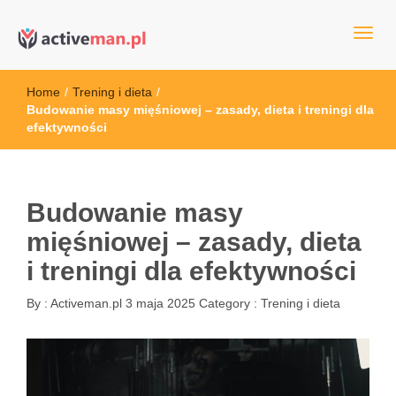
kettler serwis, sklep fitness, crossfit, rowery, sklep ze sprzętem
active man – sprzęt sportowy Wrocła
sportowym
Home
/
Trening i dieta
/
Budowanie masy mięśniowej – zasady, dieta i treningi dla
efektywności
Budowanie masy
mięśniowej – zasady, dieta
i treningi dla efektywności
By :
Activeman.pl
3 maja 2025
Category :
Trening i dieta