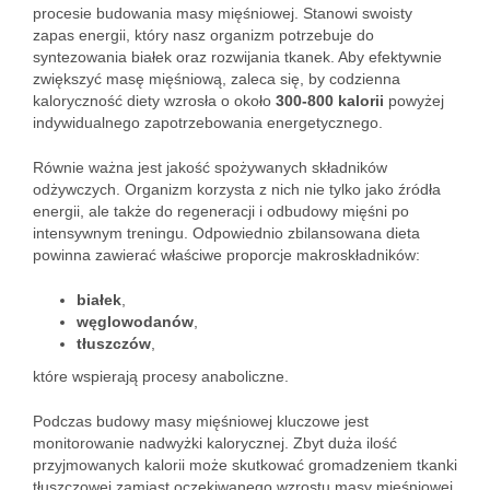
procesie budowania masy mięśniowej. Stanowi swoisty
zapas energii, który nasz organizm potrzebuje do
syntezowania białek oraz rozwijania tkanek. Aby efektywnie
zwiększyć masę mięśniową, zaleca się, by codzienna
kaloryczność diety wzrosła o około
300-800 kalorii
powyżej
indywidualnego zapotrzebowania energetycznego.
Równie ważna jest jakość spożywanych składników
odżywczych. Organizm korzysta z nich nie tylko jako źródła
energii, ale także do regeneracji i odbudowy mięśni po
intensywnym treningu. Odpowiednio zbilansowana dieta
powinna zawierać właściwe proporcje makroskładników:
białek
,
węglowodanów
,
tłuszczów
,
które wspierają procesy anaboliczne.
Podczas budowy masy mięśniowej kluczowe jest
monitorowanie nadwyżki kalorycznej. Zbyt duża ilość
przyjmowanych kalorii może skutkować gromadzeniem tkanki
tłuszczowej zamiast oczekiwanego wzrostu masy mięśniowej.