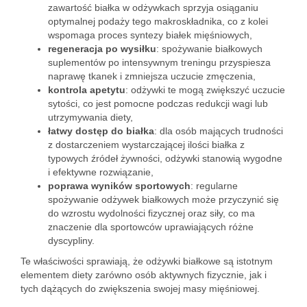
zawartość białka w odżywkach sprzyja osiąganiu
optymalnej podaży tego makroskładnika, co z kolei
wspomaga proces syntezy białek mięśniowych,
regeneracja po wysiłku
: spożywanie białkowych
suplementów po intensywnym treningu przyspiesza
naprawę tkanek i zmniejsza uczucie zmęczenia,
kontrola apetytu
: odżywki te mogą zwiększyć uczucie
sytości, co jest pomocne podczas redukcji wagi lub
utrzymywania diety,
łatwy dostęp do białka
: dla osób mających trudności
z dostarczeniem wystarczającej ilości białka z
typowych źródeł żywności, odżywki stanowią wygodne
i efektywne rozwiązanie,
poprawa wyników sportowych
: regularne
spożywanie odżywek białkowych może przyczynić się
do wzrostu wydolności fizycznej oraz siły, co ma
znaczenie dla sportowców uprawiających różne
dyscypliny.
Te właściwości sprawiają, że odżywki białkowe są istotnym
elementem diety zarówno osób aktywnych fizycznie, jak i
tych dążących do zwiększenia swojej masy mięśniowej.