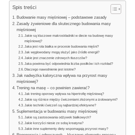
Spis treści
Budowanie masy mięśniowej – podstawowe zasady
Zasady żywieniowe dla skutecznego budowania masy
mięśniowej
Jakie są kluczowe makroskładniki w diecie na budowę masy
mięśniowej?
Jaka jest rola białka w procesie budowania mięśni?
Jak węglowodany mogą służyć jako źródło energii?
Jakie jest znaczenie zdrowych tłuszczów?
Jaka powinna być odpowiednia liczba posiłków i ich rozkład?
Dlaczego nawodnienie jest istotne?
Jak nadwyżka kaloryczna wpływa na przyrost masy
mięśniowej?
Trening na masę – co powinien zawierać?
Jak trening oporowy wpływa na hipertrofię mięśniową?
Jakie są różnice między ćwiczeniami złożonymi a izolowanymi?
Jakie techniki ćwiczeń są najbardziej efektywne?
Suplementacja w budowaniu masy mięśniowej
Jakie są zastosowania odżywek białkowych?
Jakie korzyści niesie ze sobą kreatyna?
Jakie inne suplementy diety wspomagają przyrost masy?