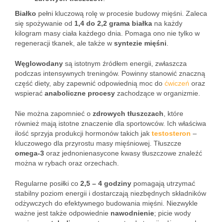
Białko
pełni kluczową rolę w procesie budowy mięśni. Zaleca
się spożywanie od
1,4 do 2,2 grama białka
na każdy
kilogram masy ciała każdego dnia. Pomaga ono nie tylko w
regeneracji tkanek, ale także w
syntezie mięśni
.
Węglowodany
są istotnym źródłem energii, zwłaszcza
podczas intensywnych treningów. Powinny stanowić znaczną
część diety, aby zapewnić odpowiednią moc do
ćwiczeń
oraz
wspierać
anaboliczne procesy
zachodzące w organizmie.
Nie można zapomnieć o
zdrowych tłuszczach
, które
również mają istotne znaczenie dla sportowców. Ich właściwa
ilość sprzyja produkcji hormonów takich jak
testosteron
–
kluczowego dla przyrostu masy mięśniowej. Tłuszcze
omega-3
oraz jednonienasycone kwasy tłuszczowe znaleźć
można w rybach oraz orzechach.
Regularne posiłki co
2,5 – 4 godziny
pomagają utrzymać
stabilny poziom energii i dostarczają niezbędnych składników
odżywczych do efektywnego budowania mięśni. Niezwykle
ważne jest także odpowiednie
nawodnienie
; picie wody