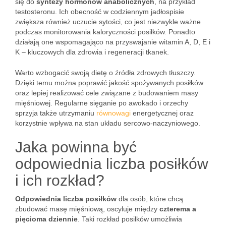
się do
syntezy hormonów anabolicznych
, na przykład
testosteronu. Ich obecność w codziennym jadłospisie
zwiększa również uczucie sytości, co jest niezwykle ważne
podczas monitorowania kaloryczności posiłków. Ponadto
działają one wspomagająco na przyswajanie witamin A, D, E i
K – kluczowych dla zdrowia i regeneracji tkanek.
Warto wzbogacić swoją dietę o źródła zdrowych tłuszczy.
Dzięki temu można poprawić jakość spożywanych posiłków
oraz lepiej realizować cele związane z budowaniem masy
mięśniowej. Regularne sięganie po awokado i orzechy
sprzyja także utrzymaniu
równowagi
energetycznej oraz
korzystnie wpływa na stan układu sercowo-naczyniowego.
Jaka powinna być
odpowiednia liczba posiłków
i ich rozkład?
Odpowiednia liczba posiłków
dla osób, które chcą
zbudować masę mięśniową, oscyluje między
czterema a
pięcioma dziennie
. Taki rozkład posiłków umożliwia