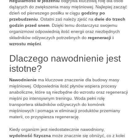
Regularność w jedzeniu
odgrywa kluczową rolę dla osób
dążących do zwiększenia masy mięśniowej. Najlepiej zacząć
dzień od pierwszego posiłku w ciągu
godziny po
przebudzeniu
. Ostatni zaś należy zjeść na
dwie do trzech
godzin przed snem
. Dzięki temu dostarczysz swojemu
organizmowi odpowiednią ilość energii oraz niezbędnych
składników odżywczych potrzebnych do
regeneracji i
wzrostu mięśni
.
Dlaczego nawodnienie jest
istotne?
Nawodnienie
ma kluczowe znaczenie dla budowy masy
mięśniowej. Odpowiednia ilość płynów wspiera procesy
anaboliczne, które są niezbędne do wzrostu oraz regeneracji
mięśni po intensywnym treningu. Woda pełni rolę
transportera składników odżywczych do komórek
mięśniowych i pomaga w eliminacji produktów przemiany
materii, co przyspiesza regenerację.
Kiedy organizm jest niedostatecznie nawodniony,
wydolność fizyczna
może znacznie się obniżyć, co z kolei