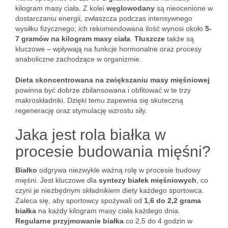
kilogram masy ciała. Z kolei
węglowodany
są nieocenione w
dostarczaniu energii, zwłaszcza podczas intensywnego
wysiłku fizycznego; ich rekomendowana ilość wynosi około
5-
7 gramów na kilogram masy ciała
.
Tłuszcze
także są
kluczowe – wpływają na funkcje hormonalne oraz procesy
anaboliczne zachodzące w organizmie.
Dieta skoncentrowana na zwiększaniu masy mięśniowej
powinna być dobrze zbilansowana i obfitować w te trzy
makroskładniki. Dzięki temu zapewnia się skuteczną
regenerację oraz stymulację wzrostu siły.
Jaka jest rola białka w
procesie budowania mięśni?
Białko
odgrywa niezwykle ważną rolę w procesie budowy
mięśni. Jest kluczowe dla
syntezy białek mięśniowych
, co
czyni je niezbędnym składnikiem diety każdego sportowca.
Zaleca się, aby sportowcy spożywali od
1,6 do 2,2 grama
białka
na każdy kilogram masy ciała każdego dnia.
Regularne przyjmowanie białka
co 2,5 do 4 godzin w