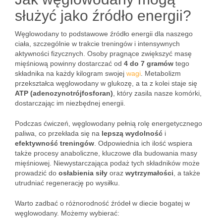
służyć jako źródło energii?
Węglowodany to podstawowe źródło energii dla naszego
ciała, szczególnie w trakcie treningów i intensywnych
aktywności fizycznych. Osoby pragnące zwiększyć masę
mięśniową powinny dostarczać od
4 do 7 gramów
tego
składnika na każdy kilogram swojej
wagi
. Metabolizm
przekształca węglowodany w glukozę, a ta z kolei staje się
ATP (adenozynotrójfosforan)
, który zasila nasze komórki,
dostarczając im niezbędnej energii.
Podczas ćwiczeń, węglowodany pełnią rolę energetycznego
paliwa, co przekłada się na
lepszą wydolność
i
efektywność treningów
. Odpowiednia ich ilość wspiera
także procesy anaboliczne, kluczowe dla budowania masy
mięśniowej. Niewystarczająca podaż tych składników może
prowadzić do
osłabienia siły
oraz
wytrzymałości
, a także
utrudniać regenerację po wysiłku.
Warto zadbać o różnorodność źródeł w diecie bogatej w
węglowodany. Możemy wybierać: