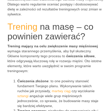
Dlatego warto regularnie oceniać postępy i dostosowywać
dietę w zależności od rezultatów treningowych oraz zmian w
sylwetce.
Trening
na masę – co
powinien zawierać?
Trening mający na celu zwiększenie masy mięśniowej
wymaga starannego przemyślenia, aby był skuteczny.
Główne komponenty tego procesu to
ćwiczenia siłowe
,
które odgrywają kluczową rolę w rozwoju mięśni. Oto istotne
elementy, które warto uwzględnić w swoim programie
treningowym:
Ćwiczenia złożone
: to one powinny stanowić
fundament Twojego planu. Wykonywanie takich
ruchów jak przysiady,
martwy ciąg
czy wyciskanie
sztangi
angażuje wiele grup mięśniowych
jednocześnie, co sprawia, że budowanie masy staje
się bardziej efektywne,
Trening oporowy
: niezbędny do wzmacniania siły i