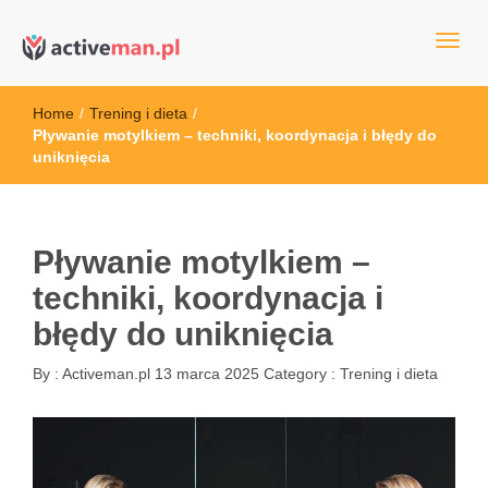
kettler serwis, sklep fitness, crossfit, rowery, sklep ze sprzętem
active man – sprzęt sportowy Wrocła
sportowym
Home
/
Trening i dieta
/
Pływanie motylkiem – techniki, koordynacja i błędy do
uniknięcia
Pływanie motylkiem –
techniki, koordynacja i
błędy do uniknięcia
By :
Activeman.pl
13 marca 2025
Category :
Trening i dieta