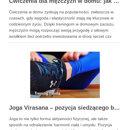
Ćwiczenia dla mężczyzn w domu: jak zacząć i utrzymać motywację
Ćwiczenia w domu zyskują na popularności, zwłaszcza w
czasach, gdy wygoda i elastyczność stają się kluczowe w
codziennym życiu. Dzięki treningom w domowym zaciszu,
mężczyźni mogą rozpocząć swoją przygodę z siłowym
wysiłkiem bez potrzeby inwestowania w drogi sprzęt czy
dojazdy do siłowni. Regularne ćwiczenia, które można
wykonać z wykorzystaniem masy …
Trening i dieta
Joga Virasana – pozycja siedzącego bohatera i jej korzyści
Joga to nie tylko forma aktywności fizycznej, ale także
sposób na odnalezienie harmonii ciała i umysłu. Pozycja