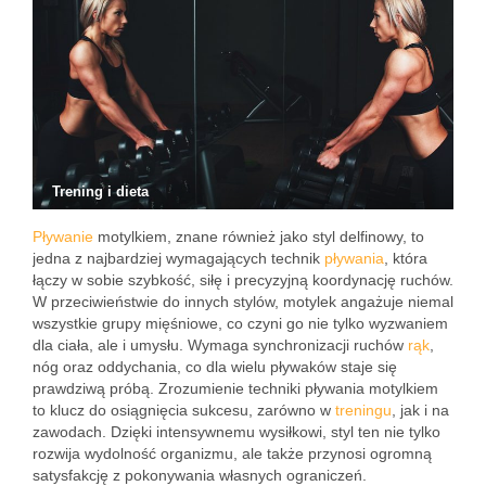
Trening i dieta
Pływanie
motylkiem, znane również jako styl delfinowy, to
jedna z najbardziej wymagających technik
pływania
, która
łączy w sobie szybkość, siłę i precyzyjną koordynację ruchów.
W przeciwieństwie do innych stylów, motylek angażuje niemal
wszystkie grupy mięśniowe, co czyni go nie tylko wyzwaniem
dla ciała, ale i umysłu. Wymaga synchronizacji ruchów
rąk
,
nóg oraz oddychania, co dla wielu pływaków staje się
prawdziwą próbą. Zrozumienie techniki pływania motylkiem
to klucz do osiągnięcia sukcesu, zarówno w
treningu
, jak i na
zawodach. Dzięki intensywnemu wysiłkowi, styl ten nie tylko
rozwija wydolność organizmu, ale także przynosi ogromną
satysfakcję z pokonywania własnych ograniczeń.