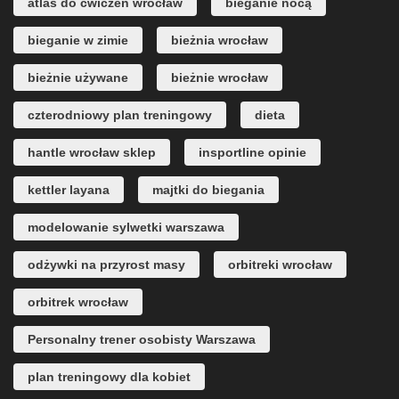
atlas do ćwiczeń wrocław
bieganie nocą
bieganie w zimie
bieżnia wrocław
bieżnie używane
bieżnie wrocław
czterodniowy plan treningowy
dieta
hantle wrocław sklep
insportline opinie
kettler layana
majtki do biegania
modelowanie sylwetki warszawa
odżywki na przyrost masy
orbitreki wrocław
orbitrek wrocław
Personalny trener osobisty Warszawa
plan treningowy dla kobiet