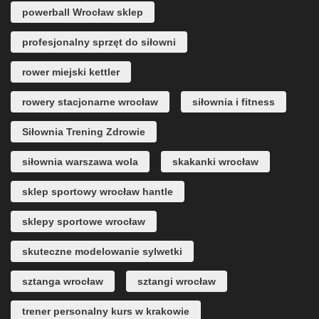
powerball Wrocław sklep
profesjonalny sprzęt do siłowni
rower miejski kettler
rowery stacjonarne wrocław
siłownia i fitness
Siłownia Trening Zdrowie
siłownia warszawa wola
skakanki wrocław
sklep sportowy wrocław hantle
sklepy sportowe wrocław
skuteczne modelowanie sylwetki
sztanga wrocław
sztangi wrocław
trener personalny kurs w krakowie