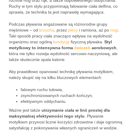
ruchów nóg oraz rąk, a także odpowiedniego oddychania.
Ruchy w tym stylu przypominają falowanie ciała delfina, co
sprawia, że technika ta jest naprawdę wymagająca.
Podczas pływania angażowane są różnorodne grupy
mięśniowe – od
brzucha
, przez
plecy
i ramiona, aż po
nogi
.
Taki sposób pracy ciała znacząco wpływa na wydolność
organizmu oraz ogólną
kondycję
fizyczną pływaka.
Styl
motylkowy to intensywna forma
ćwiczeń
aerobowych
,
która nie tylko rozwija wydolność sercowo-naczyniową, ale
także skutecznie spala kalorie.
Aby prawidłowo opanować technikę pływania motylkiem,
należy skupić się na kilku kluczowych elementach:
falowym ruchu tułowia,
zsynchronizowanych ruchach kończyn,
efektywnym oddychaniu.
Ważne jest także
utrzymanie ciała w linii prostej dla
maksymalnej efektywności tego stylu
. Pływanie
motylkiem przynosi liczne korzyści zdrowotne i daje ogromną
satysfakcję z pokonywania własnych ograniczeń w wodzie.