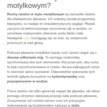
motylkowym?
Ruchy ramion w stylu motylkowym
są niezwykle istotne
dla efektywności pływania. Ich unikalny kształt przypomina
klepsydrę, co nadaje im charakterystyczny wygląd. Pływak
zaczyna od jednoczesnego zanurzenia rąk w wodzie, co
umożliwia maksymalne zbieranie wody blisko ciała.
Następnie
ręce
rozciągają się na boki, by ostatecznie
przerzucić je nad głową.
Podczas pływania motylkiem każdy ruch ramion wiąże się z
dwoma odbiciami nóg
. To wymaga znakomitej
synchronizacji obu tych elementów. Kluczowe jest, aby ruchy
te były zsynchronizowane w czasie; dla początkujących może
to stanowić spore wyzwanie. Odpowiednie wykonanie tych
technik wpływa korzystnie na
hydrodynamikę
oraz
przyspieszenie w wodzie
.
Praca ramion nie tylko generuje napęd dla pływaka, ale także
pomaga utrzymać właściwą pozycję ciała podczas pływania.
Zrozumienie roli ruchów ramion oraz ich precyzyjne
wykonywanie są fundamentem sukcesu w
stylu