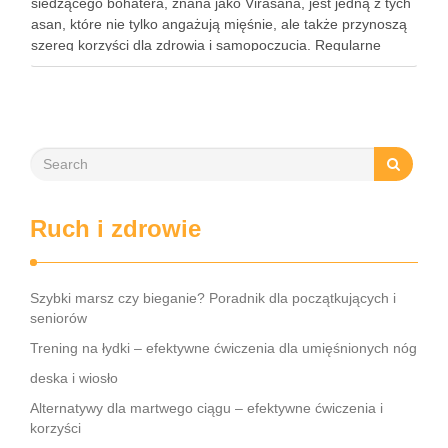
siedzącego bohatera, znana jako Virasana, jest jedną z tych
asan, które nie tylko angażują mięśnie, ale także przynoszą
szereg korzyści dla zdrowia i samopoczucia. Regularne
praktykowanie tej pozycji może poprawić elastyczność
stawów, zmniejszyć …
Ruch i zdrowie
Szybki marsz czy bieganie? Poradnik dla początkujących i
seniorów
Trening na łydki – efektywne ćwiczenia dla umięśnionych nóg
deska i wiosło
Alternatywy dla martwego ciągu – efektywne ćwiczenia i
korzyści