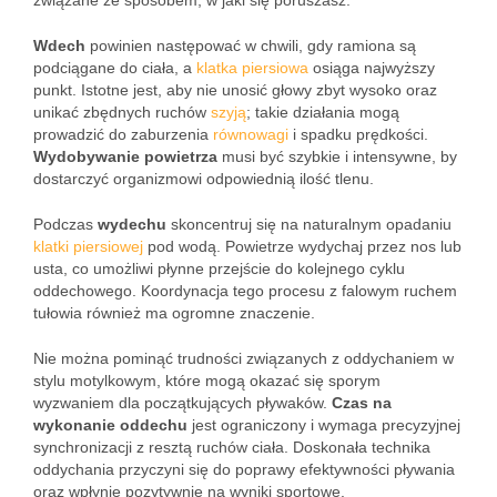
związane ze sposobem, w jaki się poruszasz.
Wdech
powinien następować w chwili, gdy ramiona są
podciągane do ciała, a
klatka piersiowa
osiąga najwyższy
punkt. Istotne jest, aby nie unosić głowy zbyt wysoko oraz
unikać zbędnych ruchów
szyją
; takie działania mogą
prowadzić do zaburzenia
równowagi
i spadku prędkości.
Wydobywanie powietrza
musi być szybkie i intensywne, by
dostarczyć organizmowi odpowiednią ilość tlenu.
Podczas
wydechu
skoncentruj się na naturalnym opadaniu
klatki piersiowej
pod wodą. Powietrze wydychaj przez nos lub
usta, co umożliwi płynne przejście do kolejnego cyklu
oddechowego. Koordynacja tego procesu z falowym ruchem
tułowia również ma ogromne znaczenie.
Nie można pominąć trudności związanych z oddychaniem w
stylu motylkowym, które mogą okazać się sporym
wyzwaniem dla początkujących pływaków.
Czas na
wykonanie oddechu
jest ograniczony i wymaga precyzyjnej
synchronizacji z resztą ruchów ciała. Doskonała technika
oddychania przyczyni się do poprawy efektywności pływania
oraz wpłynie pozytywnie na wyniki sportowe.